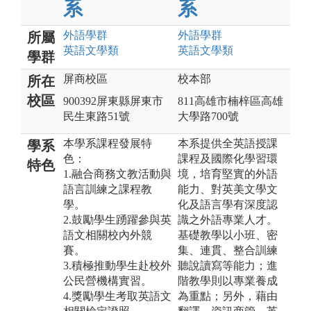
系
系
外語
學群
外語
學群
所屬
英語文
學類
英語文
學類
學群
屏商校區
校本部
所在
校區
900392屏東縣屏東市
811高雄市楠梓區高雄
民生東路51號
大學路700號
本學系課程發展特
本系提供全英語授課
學系
色：
課程及國際化學習環
特色
1.融合商務文教活動與
境，培育堅實的外語
語言訓練之課程教
能力、對英美文學文
學。
化及語言學有深度認
2.鼓勵學生踴躍參與英
識之外語專業人才。
語文相關校內外競
基礎教學以小班、密
賽。
集、連貫、整合訓練
3.積極推動學生赴校外
聽說讀寫等能力；進
公民營機構實習。
階教學則以專業養成
4.獎勵學生考取英語文
為重點；另外，藉由