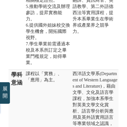
相關檢定證照。
翻譯、資訊商管、英
5.推動學術交流及辦理
語教學、第二外語德
參訪，提昇實務能
西法等實用課程，提
力。
升本系畢業生在學術
6.提供國外姐妹校交換
界或產業界之競爭
學生機會，開拓國際
力。
視野。
7.學生畢業前需通過本
校及本系所訂定之畢
業門檻規定，始得畢
業。
課程以「實務」、
西洋語文學系(Departm
學科
「應用」為主。
ent of Western Language
意涵
s and Literature)，藉由
展
文學、文化及語言學
開
課程，加強本系學生
對英美文學文化賞
析、語言學分析與應
用及英外語實用語言
等專業領域之認識，