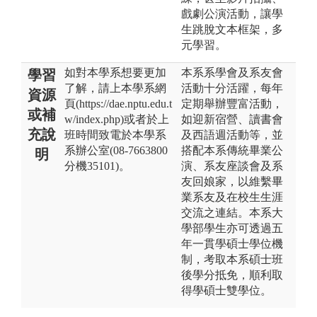
戲劇公演活動，讓學
生跳脫文本框架，多
元學習。
如對本學系想要更加
本系系學會及系友會
學習
了解，請上本學系網
活動十分活躍，每年
資源
頁(https://dae.nptu.edu.t
定期舉辦豐富活動，
或補
w/index.php)或者於上
如迎新宿營、讀書會
充說
班時間致電於本學系
及西語週活動等，並
系辦公室(08-7663800
搭配本系傳統畢業公
明
分機35101)。
演、系友座談會及系
友回娘家，以維繫畢
業系友及在校生生涯
交流之連結。本系大
學部學生亦可透過五
年一貫學碩士學位機
制，考取本系碩士班
後學分抵免，順利取
得學碩士雙學位。