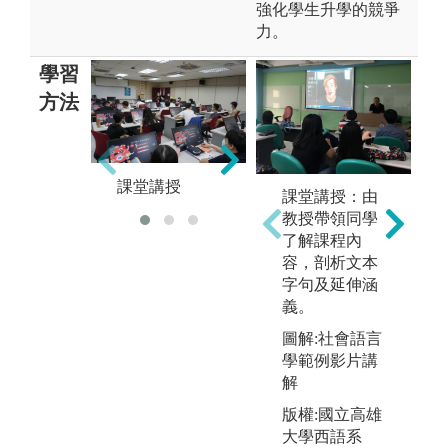
強化學生升學的競爭
力。
學習
方法
小組討論
課堂講授
上
課堂講授：由
教授帶領同學
了解課程內
容，剖析文本
字句及延伸涵
義。
圖解:社會語言
學範例影片講
解
版權:國立高雄
大學西語系