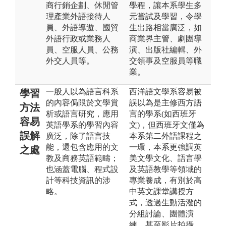
商行銷企劃、休閒管
學程，讓本系學生多
理產業外語接待人
元嘗試及學習，令學
員、外語導遊、國貿
生出路相當廣泛，如
外語行政或業務人
商業界主管、劇團導
員、空服人員、公務
演、出版社編輯、外
外交人員等。
交領事及空服員等職
業。
一般人以為語言科系
西洋語文學系容易被
學習
的內容侷限於文學賞
誤以為是主修西方語
方法
析或語言研究，應用
言的學系(如西班牙
容易
英語學系的學習內容
文)，但西班牙文僅為
誤解
廣泛，除了語言技
本系第二外語課程之
能，還包含應用的文
一環，本系更強調英
之處
教及商務英語範疇；
美文學文化、語言學
也涵蓋電腦、程式設
及英語教學等領域的
計等科技資訊的涉
專業養成，有別於高
略。
中英文課堂講授方
式，透過生動活潑的
分組討論、團體演
練，甚至影片拍攝、