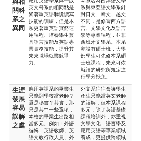
應用英語學系與一般
本系名為西洋語文學
與相
英文科系的相同點是
系與東亞語文學系針
關科
皆著重英語聽說讀寫
對日文、韓文、越文
系之
技能的訓練，但是本
不同，是修習西方語
異同
系更著重英語實務運
言、文學文化及語言
用課程、培養學生兼
學等專業課程，並非
具語言技能及英語專
西班牙文學系。本系
業實務技能，提升其
亦設有碩士班，大學
未來職場就業競爭
部學生可先修本系碩
力。
士班課程，未來可依
就讀的研究所規定進
行學分抵免。
應用英語系的畢業生
外文系往往會讓學生
生涯
只能到學校當老師？
產生只能當英文老師
發展
還是秘書？其實，那
的誤解，但本系課程
容易
只是其中一些選項，
多元，除了英語基礎
誤解
本校的畢業生出路相
課程培訓外，亦重視
當多元。例如：外語
文學文化、語言學及
之處
編輯、英語教師、英
應用英語等專業領域
語文教行政人員、外
養成，更提供跨領域