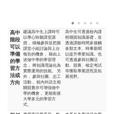
建議高中生上課時可
高中生可透過校內課
高中
以專心聆聽課堂講
程穩固知識基礎，並
階段
授， 積極參與並把握
透過課餘時間多接觸
可以
課堂小組討論與上台
各類文本、時事新聞
準備
報告的機會， 藉由上
以提升專業知識。也
述做中學的學習理
可透過參與社團活
的學
念， 將知識理論化為
動、競賽、檢定考試
習方
實際運用的技能。 另
等獲取專業證照及拓
法或
外， 參與社團、志工
展視野。
方向
活動， 校內外語文相
關競賽亦可增強做中
學的機會， 更能銜接
大學多元的學習方
式。