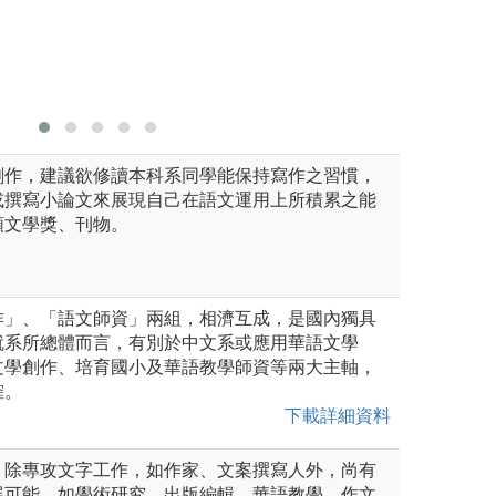
版權:語創
創作，建議欲修讀本科系同學能保持寫作之習慣，
或撰寫小論文來展現自己在語文運用上所積累之能
類文學獎、刊物。
作」、「語文師資」兩組，相濟互成，是國內獨具
就系所總體而言，有別於中文系或應用華語文學
文學創作、培育國小及華語教學師資等兩大主軸，
確。
下載詳細資料
，除專攻文字工作，如作家、文案撰寫人外，尚有
展可能，如學術研究、出版編輯、華語教學、作文