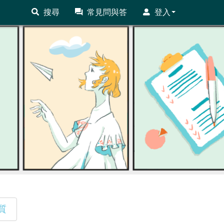
搜尋
常見問與答
登入
質