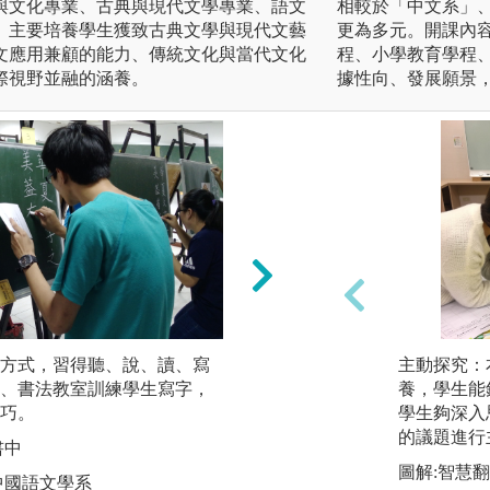
與文化專業、古典與現代文學專業、語文
相較於「中文系」
。主要培養學生獲致古典文學與現代文藝
更為多元。開課內
文應用兼顧的能力、傳統文化與當代文化
程、小學教育學程
際視野並融的涵養。
據性向、發展願景
方式，習得聽、說、讀、寫
課堂上以小組討論
主動探究：
、書法教室訓練學生寫字，
學生文本分析、文
養，學生能
巧。
識。
學生夠深入
的議題進行
書中
圖解:講師與學生
圖解:智慧
中國語文學系