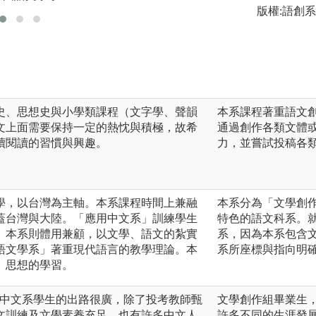
版權:語創系
史、思想史與小學類課程（文字學、聲韻
本系課程著重語文
文上面需要保持一定的熱忱與積極，故希
通過創作各類文體
續閱讀的習慣與興趣。
力，並嘗試投稿各
學，以台灣為主軸。本系課程時間上兼融
本系分為「文學創
蓋台灣與大陸。「應用中文系」訓練學生
特色的語文科系。
。本系則體用兼顧，以文學、語文的紮實
系，因為本系包含
語文學系」著重現代語言的教學理論。本
系所座標與指向明
、思想的學習。
實中文系學生的出路很廣，除了投考教師甄
文學創作組畢業生
文訓練及文學素養充足，也有許多中文人
許多不同的生涯發