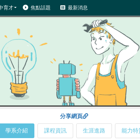
中育才
焦點話題
最新消息
分享網頁
學系介紹
課程資訊
生涯進路
能力特