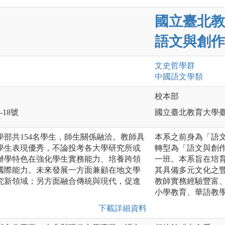
國立臺北教
語文與創作
文史哲
學群
中國語文
學類
校本部
-18號
國立臺北教育大學臺
學部共154名學生，師生關係融洽。教師具
本系之前身為「語文
學生表現優秀，不論投考各大學研究所或
轉型為「語文與創
辦學特色在強化學生實務能力、培養跨領
一班。本系旨在培
國際能力。未來發展一方面兼顧在地文學
其具備多元文化之
究新領域；另方面融合傳統與現代，促進
教師實務經驗豐富
小學教育、華語教
下載詳細資料