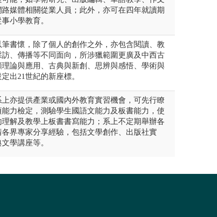
網路媒體相關從業人員；此外，亦可在四年就讀期
從事小學教育。
以筆書懷，除了個人的創作之外，亦包含閱讀、教
採訪、傳播等不同面向，所涉獵範圍更廣及中西古
顧理論與應用、古典與新創、思辨與感悟、學術與
定出21世紀的新座標。
系上亦提供產業或國內外教育實習機會，可先行瞭
項能力檢定，測驗學生國語文能力及板書能力，使
的理解及教學上板書書寫能力；系上不定期舉辦各
請各界專家分享經驗，包括文學創作、出版社實
典文學講座等。