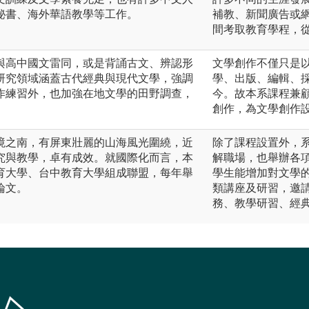
秘書、海外華語教學等工作。
補教、新聞廣告或
間考取教育學程，
與高中國文雷同，或是背誦古文、辨認形
文學創作不僅只是
研究領域涵蓋古代經典與現代文學，強調
學、出版、編輯、
作練習外，也加強在地文學的田野調查，
今。故本系課程兼
創作，為文學創作設
境之南，有屏東壯麗的山海風光圍繞，近
除了課程設置外，
究與教學，卓有成效。就國際化而言，本
解職場，也舉辦各
教育大學、台中教育大學組成聯盟，每年舉
學生能增加對文學
論文。
類講座及研習，邀
務、教學研習、經