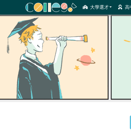
大學選才
高
ColleGo! 大學選才與高中育才輔助系統