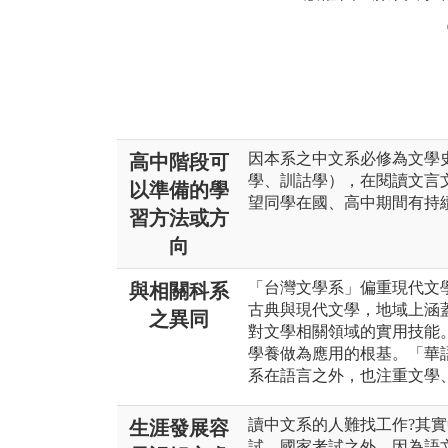
因本系之中文系必修為文學
高中階段可
學、訓詁學），在閱讀文言
以準備的學
望同學在國、高中期間有持
習方法或方
向
「台灣文學系」偏重現代文
與相關科系
古典與現代文學，地域上涵
之異同
對文學相關領域的實用技能
學養做為應用的根基。「華
系在語言之外，也注重文學
讀中文系的人難找工作?其
生涯發展容
試、國家考試之外，因為語