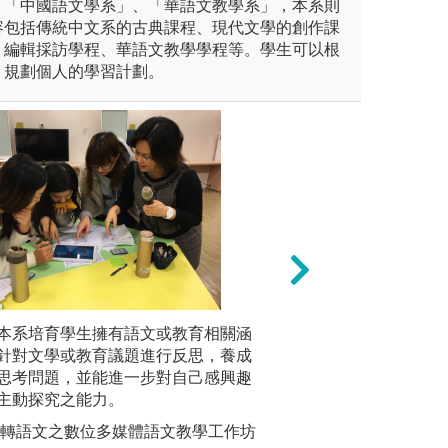
、「中國語文學系」、「華語文教學系」，本系則
容包括傳統中文系的古典課程、現代文學的創作課
、編輯採訪學程、華語文教學學程等。學生可以根
，規劃個人的學習計劃。
的方式激發學習動能，也傳授
本系培育學生擁有語文或教育相關涵
應用學科則以田野
合作學習
獻蒐集的方法，以鑽研專業知
針對文學或教育議題進行反思，養成
的材料。除此之外
在學期間
思考問題，並能進一步對自己感興趣
安排踏查活動，以
成任務，
主動探究之能力。
期許能更近距離的
力。
討論課堂內容中
翻轉語文之數位多媒體語文教學工作坊
圖解:民間文學課
圖解:同學