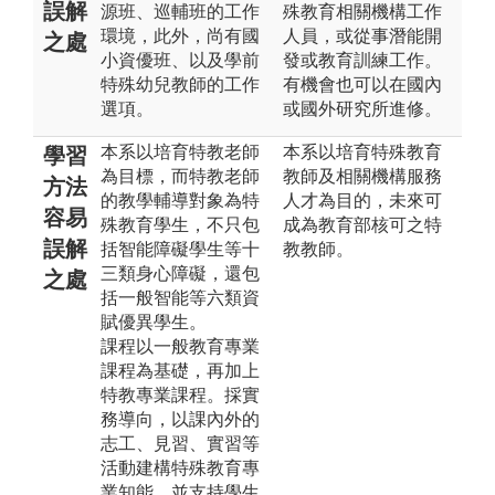
誤解
源班、巡輔班的工作
殊教育相關機構工作
環境，此外，尚有國
人員，或從事潛能開
之處
小資優班、以及學前
發或教育訓練工作。
特殊幼兒教師的工作
有機會也可以在國內
選項。
或國外研究所進修。
本系以培育特教老師
本系以培育特殊教育
學習
為目標，而特教老師
教師及相關機構服務
方法
的教學輔導對象為特
人才為目的，未來可
容易
殊教育學生，不只包
成為教育部核可之特
誤解
括智能障礙學生等十
教教師。
三類身心障礙，還包
之處
括一般智能等六類資
賦優異學生。
課程以一般教育專業
課程為基礎，再加上
特教專業課程。採實
務導向，以課內外的
志工、見習、實習等
活動建構特殊教育專
業知能，並支持學生