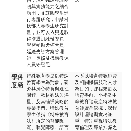
格，課程強調理論基
念。
礎與實務能力之結合
應用，並鼓勵學生進
行專題研究，申請科
技部大專學生研究計
畫，並可以依興趣取
得溝通訓練輔導員、
學習輔助犬領犬員、
延緩失智方案管理
師、長照及機構教保
人員等證照。
特殊教育學是以特殊
本系以培育特教師資
學科
教育學生為對象，研
及相關機構服務人才
意涵
究其身心特質與適性
為目的，課程規劃以
課程、教材教法與評
培育學前、小學及中
量、及其輔導策略的
等教育階段之特殊教
專業學門。特殊教育
育師資為依據，課程
學生係指《特殊教育
設計理論與實務並
法》所定的智能障
重，特別重視特殊教
礙、聽覺障礙、語言
育倫理及專業知識之