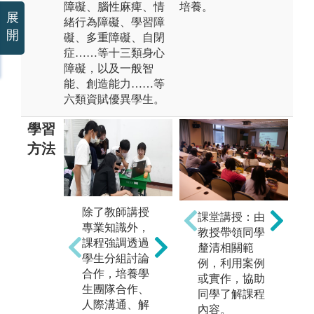
障礙、腦性麻痺、情
培養。
展
緒行為障礙、學習障
開
礙、多重障礙、自閉
症……等十三類身心
障礙，以及一般智
能、創造能力……等
六類資賦優異學生。
學習
方法
配合課程至校
除了教師講授
利
課堂講授：由
外參訪學校及
專業知識外，
心
教授帶領同學
機構，增加見
課程強調透過
資
釐清相關範
識。安排教學
學生分組討論
舉
例，利用案例
現場觀摩及見
合作，培養學
動
或實作，協助
習、實習活
生團隊合作、
殊
同學了解課程
動，累積班級
人際溝通、解
及
內容。
經營、教案撰