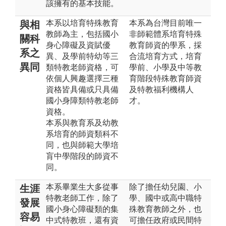
該擁有的基本技能。
本系以培育特殊教育
本系為台灣目前唯一
與相
教師為主，包括國小
非師範體系培育特殊
關科
身心障礙及資賦優
教育師資的學系，採
系之
異、及學前特幼等三
合流培育方式，培育
異同
類特教老師資格，可
學前、小學及中等教
依個人興趣選擇三種
育階段特殊教育師資
資格皆具備或只具備
及特教福利機構人
國小身障類特教老師
才。
資格。
本系與教育系及幼教
系培育的師資類科不
同，也與師範大學培
肓中學階段的師資不
同。
本系畢業生大多從事
除了擔任幼兒園、小
生涯
特教老師工作，除了
學、國中或高中職特
發展
國小身心障礙類的集
殊教育教師之外，也
容易
中式特教班，還有資
可擔任政府或民間特