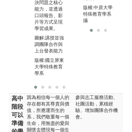
決問題之核心
更
寫、教材教具
版權:中原大學
能力，並透過
學
製作、台風儀
特殊教育學系
口頭報告、影
活
態等經驗。
攝
片等方式呈現
圖
學習成果。
圖解:校外參訪
學
及實地見習及
圖解:講授並強
實習
版
調團隊合作與
大
上台發表能力
版權:國立屏東
學
大學特殊教育
版權:國立屏東
學系
大學特殊教育
學系
因為相信每一個人的
參與志工服務活動、
高中
存在都有其尊貴與價
社團活動，累積經
階段
值，所應運而生的
驗、增加團隊合作機
可以
系，我們敬重每一個
會。
準備
生命，用無盡的愛與
關懷去體現每一個生
的學