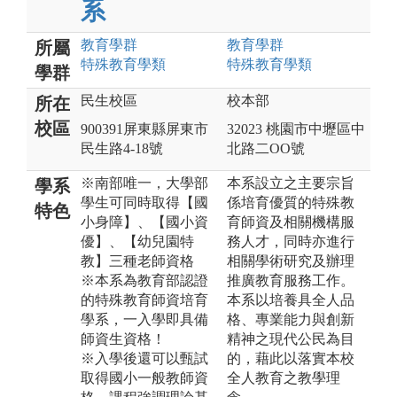
系
教育
學群
教育
學群
所屬
特殊教育
學類
特殊教育
學類
學群
民生校區
校本部
所在
校區
900391屏東縣屏東市
32023 桃園市中壢區中
民生路4-18號
北路二OO號
※南部唯一，大學部
本系設立之主要宗旨
學系
學生可同時取得【國
係培育優質的特殊教
特色
小身障】、【國小資
育師資及相關機構服
優】、【幼兒園特
務人才，同時亦進行
教】三種老師資格
相關學術研究及辦理
※本系為教育部認證
推廣教育服務工作。
的特殊教育師資培育
本系以培養具全人品
學系，一入學即具備
格、專業能力與創新
師資生資格！
精神之現代公民為目
※入學後還可以甄試
的，藉此以落實本校
取得國小一般教師資
全人教育之教學理