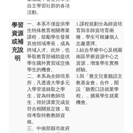
自主學習社群的各項
活動。
一、本系不僅提供學
1.課程規劃分為師資培
學習
生特殊教育相關專業
育與非師資培育兩
資源
課程，鼓勵學生發展
種，學生可根據個人
或補
其他領域專長，成為
志趣選擇。
充說
跨域人才。此外，也
2.結合早療中心及桃園
爭取教育部補助提供
南區早療資源中心之
明
學生國外實習或交換
資源，增進學生實務
學生的機會。
經驗。
二、本系為全師培系
3.與「雅文兒童聽語文
所，凡透過大學多元
教基金會」合作，開
入學管道錄取之學
設「聽覺口語就業學
生，皆為特教師培
程」，擴展學生就業
生，得於課業完成並
機會。
符合相關規定後，取
得考取特教教師資
格。
三、中南部縣市政府