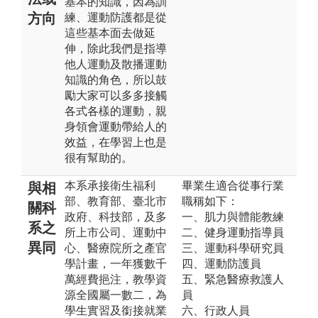
基本的知識，因為訓
方向
練、運動防護都是從
這些基本面去做延
伸，除此我們是指導
他人運動及散播運動
知識的角色，所以鼓
勵大家可以多多接觸
各式各樣的運動，親
身領會運動帶給人的
效益，在學習上也是
很有幫助的。
本系承接衛生福利
畢業生適合從事行業
與相
部、教育部、臺北市
職稱如下：
關科
政府、科技部，及多
一、肌力與體能教練
系之
所上市公司、運動中
二、健身運動指導員
異同
心、醫療院所之產官
三、運動科學研究員
學計畫，一年獲數千
四、運動防護員
萬經費挹注，教學資
五、緊急醫療救護人
源全國屬一數二，為
員
學生實習及銜接就業
六、行政人員