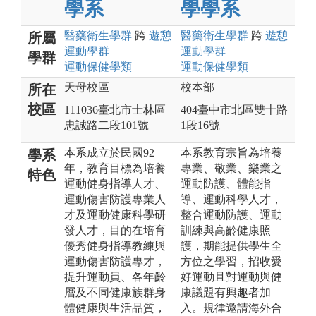
學系
學學系
醫藥衛生
學群
跨
遊憩
醫藥衛生
學群
跨
遊憩
所屬
運動
學群
運動
學群
學群
運動保健
學類
運動保健
學類
天母校區
校本部
所在
校區
111036臺北市士林區
404臺中市北區雙十路
忠誠路二段101號
1段16號
本系成立於民國92
本系教育宗旨為培養
學系
年，教育目標為培養
專業、敬業、樂業之
特色
運動健身指導人才、
運動防護、體能指
運動傷害防護專業人
導、運動科學人才，
才及運動健康科學研
整合運動防護、運動
發人才，目的在培育
訓練與高齡健康照
優秀健身指導教練與
護，期能提供學生全
運動傷害防護專才，
方位之學習，招收愛
提升運動員、各年齡
好運動且對運動與健
層及不同健康族群身
康議題有興趣者加
體健康與生活品質，
入。規律邀請海外合