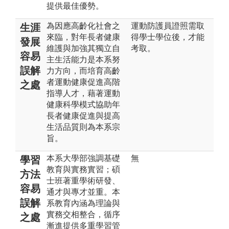
提供最佳優勢。
為因應高齡化社會之
運動防護員證照需取
生涯
來臨，對年長者健康
得學士學位後，才能
發展
維護與加強其獨立自
考取。
容易
主生活能力是本系努
誤解
力方向，而培育高齡
者運動健康促進高階
之處
指導人才，藉著運動
健康科學模式協助年
長者健康促進與提高
生活品質則為本系宗
旨。
本系大學部強調基礎
無
學習
教育與實務實習；碩
方法
士班著重學術研發、
容易
通才與專才並重。本
誤解
系教育內涵為理論與
實務交相整合，循序
之處
漸進提供多重學習管