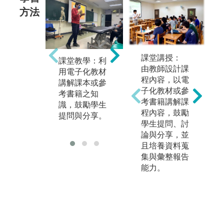
方法
專
課堂講授：
課堂教學：利
實務操作 / 演
專
由教師設計課
用電子化教材
練：在實驗室
應
程內容，以電
講解課本或參
或專業教室實
合
子化教材或參
考書籍之知
際驗證或演練
評
考書籍講解課
識，鼓勵學生
所學知識，訓
療
程內容，鼓勵
提問與分享。
練細心操作與
之
學生提問、討
成熟技巧。
論與分享，並
且培養資料蒐
集與彙整報告
能力。