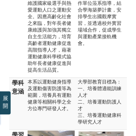
維護國家級選手與熱
作單位蒞系指導，結
愛運動人口之運動安
合學海築夢計畫，安
全。因應高齡化社會
排學生出國觀摩實
之來臨，對年長者健
習，並透過校外實習
康維護與加強其獨立
場域合作，促成學生
自主生活能力，培育
與運動產業接軌機
高齡者運動健康促進
會。
高階指導人才，藉著
運動健康科學模式協
助年長者健康促進與
提高生活品質。
本系以運動健身指導
大學部教育目標為：
學科
及運動傷害防護等為
一、培養體適能訓練
意涵
範圍，培養具有運動
人才
展
健康等相關科學之全
二、培養運動防護人
開
方位專門研發人才。
才
三、培養運動健康科
學研究人才
學習