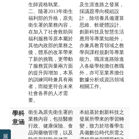
生師資格執業。
及生涯進路之發展，
二、隨著2013年衛生
採議題導向模組設
福利部的升格，原先
計，除培養具備運算
衛生署的業務內容，
思維、軟硬體設計、
在加入了社會救助與
創新科技及智慧生活
福利服務等原本屬於
應用等專業知能外，
其他內政部的業務之
亦兼具教育領域之教
後，體系的改革帶來
學與課程規劃等專業
了新的挑戰，更帶動
能力。職涯進路除進
了服務質與量兩方面
入各級學校擔任教職
的提升與增加，本系
外，亦可至業界擔任
的訓練同時兼具有兩
數據分析或資訊領域
者，而能更符合未來
相關工作。
社會各界的人才需
要。
衛生為原先衛生署的
本組基於創新科技之
學科
業務內容，包括醫療
發展所帶來的學習轉
意涵
行政、健康保險、食
變，致力於培養學生
品與藥物管理，以及
具備數位時代所需之
展