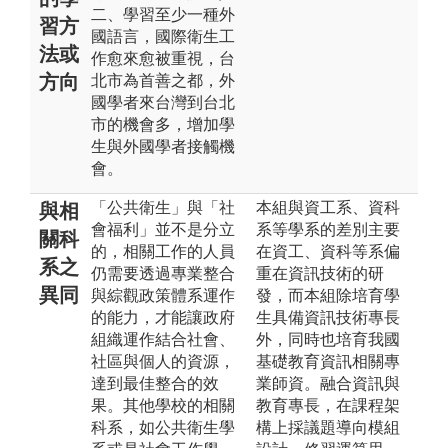
二、學習至少一種外
習方
國語言，國際衛生工
法或
作愈來愈被重視，台
方向
北市為首善之都，外
國學者來台灣到台北
市的機會多，增加學
生與外國學者接觸機
會。
「公共衛生」與「社
本組與資工系、資科
與相
會福利」並不是分立
系等學系的差別主要
關科
的，相關工作的人員
在資工、資科等系偏
系之
仍需要透過專業整合
重在資訊技術的研
異同
與綜觀政策體系運作
發，而本組除培育學
的能力，才能讓政府
生具備資訊技術專長
組織運作結合社會、
外，同時也培育我國
社區與個人的資源，
基礎教育資訊相關專
達到最佳整合的效
業師資。融合資訊與
果。其他學校的相關
教育專長，在課程架
科系，如公共衛生學
構上採議題導向模組