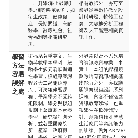
二、升學:系上鼓勵升
相關教師外，亦可至
學..相關選擇眾多，如
業界從事數位教材設
衛生政策、健康促
計與研發、軟體工程
進、長期照護、高齡
師、大數據分析工程
醫學、醫療社會、社
師及人工智慧相關資
會福利等相關研究
訊工作。
所。
衛福系著重英文、生
外界常以為本系只培
學習
物與數學等學科，鼓
育資訊教育專業，事
方法
勵學生多元發展與適
實上，本組的課程規
容易
性學習，模組專業課
劃除培育資訊相關基
誤解
程於大二起開始導
礎能力之外，亦採議
入，可跨組修習課
題導向模組設計系列
之處
程，畢業學分不受跨
課程，內容不僅涵蓋
組限制。學分與模組
資訊教育領域，也重
規劃上著重基本素養
視學生在軟硬體設
學習、研究設計與分
計、創新科技及智慧
析，並著重醫療院
生活應用等資訊能力
所、產業、政府機
的訓練。例如AR/VR/
關、學校、社區之實
MR混合實境科技、物