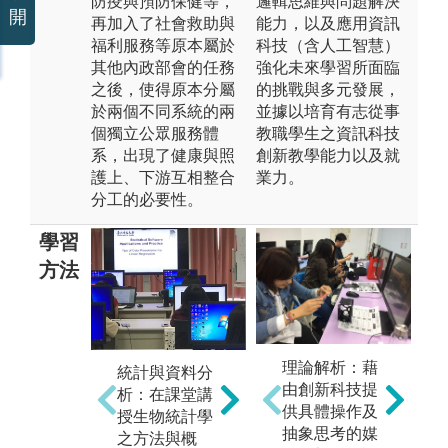
防疫與預防保健等，
邏輯思維與問題解決
開
再加入了社會救助與
能力，以及應用資訊
福利服務等原本屬於
科技（含人工智慧）
其他內政部會的任務
強化未來學習所面臨
之後，使得原本分屬
的挑戰與多元發展，
於兩個不同系統的兩
並據以培育有志從事
個獨立公眾服務體
教職學生之資訊科技
系，出現了健康與照
創新教學能力以及就
護上、下游互相整合
業力。
分工的必要性。
學習
方法
流行病學與研
理論解析：藉
專
統計與資料分
究設計：課堂
由創新科技提
北
析：在課堂講
將流行病學之
供具體操作及
大
授生物統計學
原理與方法，
抽象思考的媒
富
之方法與概