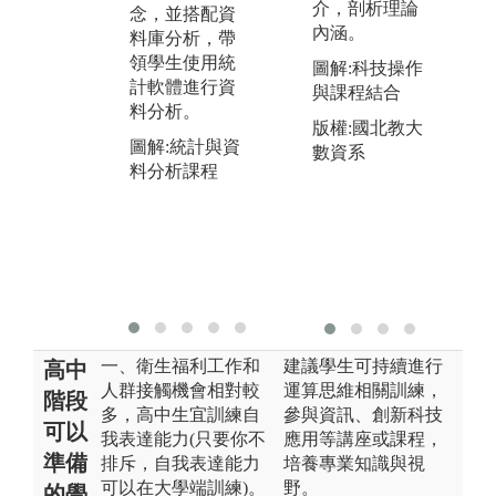
帶領學生進入
介，剖析理論
校
念，並搭配資
研究人群之疾
內涵。
會
料庫分析，帶
病與健康議
自
領學生使用統
圖解:科技操作
題，建立研究
關
計軟體進行資
與課程結合
的基本知識。
學
料分析。
版權:國北教大
驗
圖解:赴他校參
圖解:統計與資
數資系
專
訪流行病學課
料分析課程
務
程
圖
聯
們
院
一、衛生福利工作和
建議學生可持續進行
高中
人群接觸機會相對較
運算思維相關訓練，
階段
多，高中生宜訓練自
參與資訊、創新科技
可以
我表達能力(只要你不
應用等講座或課程，
準備
排斥，自我表達能力
培養專業知識與視
可以在大學端訓練)。
野。
的學