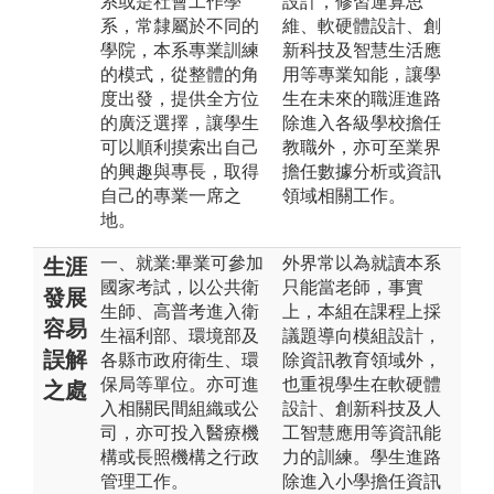
系或是社會工作學
設計，修習運算思
系，常隸屬於不同的
維、軟硬體設計、創
學院，本系專業訓練
新科技及智慧生活應
的模式，從整體的角
用等專業知能，讓學
度出發，提供全方位
生在未來的職涯進路
的廣泛選擇，讓學生
除進入各級學校擔任
可以順利摸索出自己
教職外，亦可至業界
的興趣與專長，取得
擔任數據分析或資訊
自己的專業一席之
領域相關工作。
地。
一、就業:畢業可參加
外界常以為就讀本系
生涯
國家考試，以公共衛
只能當老師，事實
發展
生師、高普考進入衛
上，本組在課程上採
容易
生福利部、環境部及
議題導向模組設計，
誤解
各縣市政府衛生、環
除資訊教育領域外，
保局等單位。亦可進
也重視學生在軟硬體
之處
入相關民間組織或公
設計、創新科技及人
司，亦可投入醫療機
工智慧應用等資訊能
構或長照機構之行政
力的訓練。學生進路
管理工作。
除進入小學擔任資訊