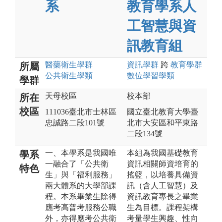
系
教育學系人
工智慧與資
訊教育組
醫藥衛生
學群
資訊
學群
跨
教育
學群
所屬
公共衛生
學類
數位學習
學類
學群
天母校區
校本部
所在
校區
111036臺北市士林區
國立臺北教育大學臺
忠誠路二段101號
北市大安區和平東路
二段134號
一、本學系是我國唯
本組為我國基礎教育
學系
一融合了「公共衛
資訊相關師資培育的
特色
生」與「福利服務」
搖籃，以培養具備資
兩大體系的大學部課
訊（含人工智慧）及
程。本系畢業生除得
資訊教育專長之畢業
應考高普考服務公職
生為目標。課程架構
外，亦得應考公共衛
考量學生興趣、性向