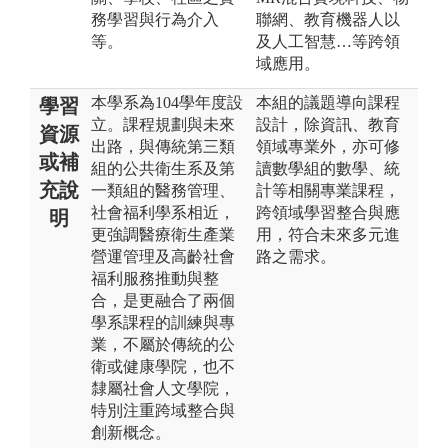
務學習與行為介入
聯網、教育機器人以
等。
及人工智慧…等跨領
域應用。
本學系為104學年度設
本組的議題導向課程
學習
立。課程規劃與未來
設計，除資訊、教育
資源
出路，與傳統第三類
領域專業外，亦可修
或補
組的公共衛生系及第
讀數學組的數學、統
充說
一類組的醫務管理、
計等相關專業課程，
社會福利學系相近，
跨領域學習整合與應
明
更強調醫療衛生產業
用，符合未來多元進
營運管理及高齡社會
路之需求。
福利服務推動與整
合，是更融合了兩個
學系課程的訓練與專
業，不屬於傳統的公
衛或健康學院，也不
隸屬社會人文學院，
特別注重跨域整合與
創新概念。