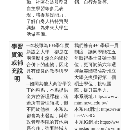
動、社區公益服務及
銷、自行創業等。
自主學習等多元表
現，培養基礎能力，
了解自身人格特質與
興趣，為未來大學生
活做準備。
─本校雖為103學年度
我們擁有4+1學碩一貫
學習
新設之大學，卻是在
制度，讓同學能在五
資源
兩個歷史悠久的學校
年取得學士及碩士學
或補
合併下的產物，因此
位，更可於第六年選
充說
具有優良的教學與學
擇至美國堪薩斯州立
風。
大學交換獲得第二個
明
─如同其他大商管學院
碩士學位，接軌國
下的科系，本系提供
際，提升競爭力。
全方位管理課程，涵
本系網址: https://www.
蓋所有管理領域，但
mtm.ncyu.edu.tw/
不同於他校，本系以
本系FB網址: https://reur
都會為出發點，與市
l.cc/A3elGd
政管理學院的其他兩
本系IG網址: https://ww
系合作，強調跨域人
w.instagram.com/ncyu.m