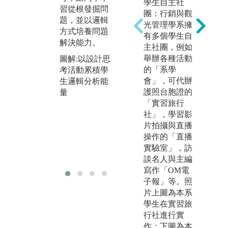
學生自主社
生
料的量化分
習從根發掘問
團：行銷與觀
查
析。
題，並以邏輯
光管理學系擁
查
方式培養問題
圖解:透過電腦
有多個學生自
體
解決能力。
實作進行商業
主社團，例如
等
數據分析教學
舉辦各種活動
圖解:以設計思
用
的「系學
考活動累積學
透
會」，可代辦
生邏輯分析能
的
護照台胞證的
量
學
「實習旅行
析
社」，學習影
圖
片拍攝與直播
作
操作的「直播
場
實驗室」，訪
力
談名人與主編
寫作「OM電
子報」等。照
片上圖為本系
學生在實習旅
行社進行實
作；下圖為本