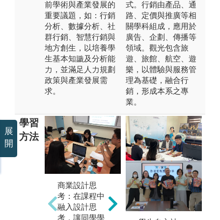
前學術與產業發展的
式。行銷由產品、通
重要議題，如：行銷
路、定價與推廣等相
分析、數據分析、社
關學科組成，應用於
群行銷、智慧行銷與
廣告、企劃、傳播等
地方創生，以培養學
領域。觀光包含旅
生基本知識及分析能
遊、旅館、航空、遊
力，並滿足人力規劃
樂，以體驗與服務管
政策與產業發展需
理為基礎，融合行
求。
銷，形成本系之專
業。
學習
展
方法
開
市
商業數據分
商業設計思
力
析：運用資料
考：在課程中
查
分析工具進行
融入設計思
出
產業及商業資
考，讓同學學