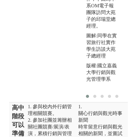
系OM電子報
團隊訪問大苑
子的邱瑞堂總
經理。
圖解:同學在實
習旅行社實作
學生訪談大苑
子總經理
版權:國立嘉義
大學行銷與觀
光管理學系
1. 參與校內外行銷管
1.
高中
理相關競賽。
關心行銷與觀光時事
階段
2. 參加社團並籌辦相
新聞
可以
關社團競賽/展演/表
時常留意行銷與觀光
準備
演，累積行銷與管理
相關的新聞，並嘗試