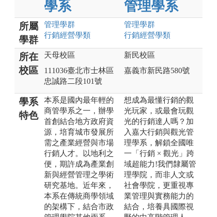
學系
管理學系
管理
學群
管理
學群
所屬
行銷經營
學類
行銷經營
學類
學群
天母校區
新民校區
所在
校區
111036臺北市士林區
嘉義市新民路580號
忠誠路二段101號
本系是國內最年輕的
想成為最懂行銷的觀
學系
商管學系之一，辦學
光玩家，或最會玩觀
特色
首創結合地方政府資
光的行銷達人嗎？加
源，培育城市發展所
入嘉大行銷與觀光管
需之產業經營與市場
理學系，解鎖全國唯
行銷人才。以地利之
一「行銷 × 觀光」跨
便，期許成為產業創
域超能力!我們隸屬管
新與經營管理之學術
理學院，而非人文或
研究基地。近年來，
社會學院，更重視專
本系在傳統商學領域
業管理與實務能力的
的架構下，結合市政
結合，培養具國際視