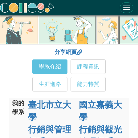
ColleGo! 大學選才與高中育才輔助系統
分享網頁
學系介紹
課程資訊
生涯進路
能力特質
我的
臺北市立大
國立嘉義大
學系
學
學
行銷與管理
行銷與觀光