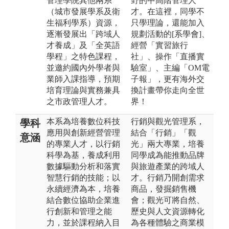
管理學院其他兩系
野的中高階管理人
（城市發展學系及衛
才。在這裡，同學不
生福利學系）資源，
只學理論，還能加入
逐漸發展出「跨域人
規劃活動的[系學會]、
才養成」及「全英語
經營「實習旅行
學程」之特色課程，
社」、操作「直播實
並邀約國內外學者與
驗室」、主編「OM電
業師入課指導，預期
子報」，更有海外交
培育理論與實務兼具
換計畫帶你走向全世
之市政管理人才。
界！
本系為培養數位科技
行銷與觀光管理系，
學科
應用與創新經營管理
結合「行銷」「觀
意涵
的專業人才，以行銷
光」兩大專業，培養
科學為基，養成利用
同學成為能推動品牌
數據驅動分析和落實
與旅遊產業的跨域人
智慧行銷的技能；以
才。行銷乃開創需求
永續經濟為本，培養
商品，發掘銷售機
結合數位協助企業進
會；觀光可將自然、
行創新和管理之能
歷史與人文資源轉化
力，並於課程納入目
為各種體驗之商業模