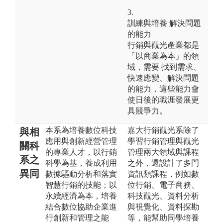
3.
訓練與培養 解決問題
的能力
行銷與觀光產業都是
「以商業為本」的領
域，需要 找到需求、
快速應變、解決問題
的能力，這些能力會
使日後的職涯發展更
具競爭力。
本系為培養數位科技
嘉大行銷觀光系除了
與相
應用與創新經營管理
學習行銷管理與觀光
關科
的專業人才，以行銷
管理兩大領域與課程
系之
科學為基，養成利用
之外，還設計了多門
異同
數據驅動分析和落實
資訊類課程，例如數
智慧行銷的技能；以
位行銷、電子商務、
永續經濟為本，培養
科技觀光、資料分析
結合數位協助企業進
與視覺化、資料探勘
行創新和管理之能
等，能幫助同學培養