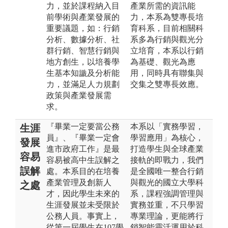
力，並於課程納入目
產業所需的資訊能
前學術與產業發展的
力，本系為雙專長培
重要議題，如：行銷
育科系，目前相關科
分析、數據分析、社
系多為行銷與觀光分
群行銷、智慧行銷與
立培育，本系以行銷
地方創生，以培養學
為基礎、觀光為應
生基本知識及分析能
用，同時具有聯集與
力，並滿足人力規劃
交集之雙專長效應。
政策與產業發展需
求。
『畢業一定要當公務
本系以「實務學習，
生涯
員』、『畢業一定會
學習應用」為核心，
發展
進市政府工作』是最
打造學生與全球產業
容易
容易被高中生誤解之
接軌的即戰力，我們
誤解
處。本系目的在培養
是全國唯一整合行銷
產業管理及創新人
與觀光的國立大學科
之處
才，因此學生未來的
系，課程強調管理與
生涯發展並未受限於
實務並重，不只學習
公務人員。事實上，
專業理論，更能將行
從第一屆學生在107學
銷智能靈活運用於科