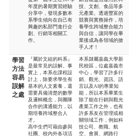
年度的暑期實習經驗
技、文創、食品等多
分享中，發現多數本
元產業。透過豐富的
系學生傾向在自己有
競賽與實務操作，培
興趣的私部門進行企
養學生跨域整合能力
劃、行銷等相關工
與自信，讓同學在畢
作。
業後成為各領域的搶
手人才！
『屬於文組的科系』
本系隸屬嘉義大學新
學習
是最常見的誤解。事
民校區，位處嘉義市
方法
實上，本系在課程設
中心，學習了許多行
容易
計上，除要求學生有
銷、觀光、資訊、語
誤解
基本的人文素養，還
言以及AI的專業知
需要具備清楚的數學
能，所以本系畢業生
之處
及邏輯概念，與團隊
除了能在行銷與觀光
合作的溝通能力，以
產業工作之外，也有
期培養跨域整合人
許多系友在管理或相
才。
關領域工作，例如科
高中生們可藉由參與
技公司、教職、航
社團、校內外各項活
空、會展、網路行