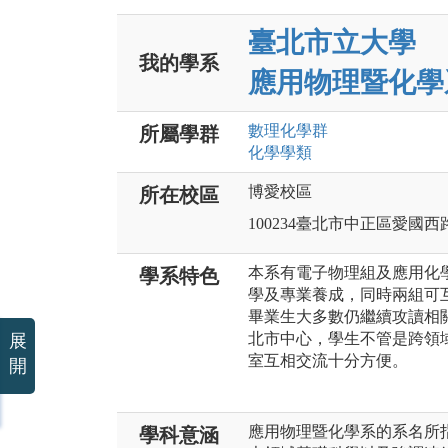
臺北市立大學
我的學系
應用物理暨化學
數理化
學群
所屬學群
化學
學類
博愛校區
所在校區
100234臺北市中正區愛國西
本系有電子物理組及應用化
學系特色
學及專業養成，同時兩組可
畢業生大多數仍繼續攻讀相
北市中心，學生不管是跨領
展
室互相交流十分方便。
開
應用物理暨化學系的系名所
學科意涵