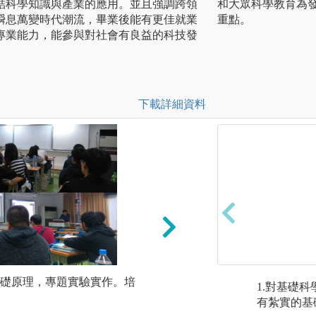
結科學知識與產業的應用。並且強調跨領
和大眾科學教育為
瞬息萬變時代潮流，畢業後能有更佳就業
重點。
專業能力，能參與對社會有良益的科技發
下載詳細資料
礎原理，專題實驗實作。培
訓練及培養學生獲
1.對基礎
實驗研究技能，與
有紮實的基
協調能力與團結合