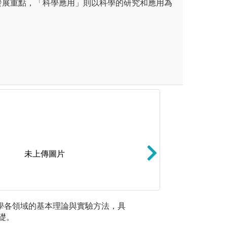
發展重點，「科學應用」則以科學的研究和應用為
未上傳圖片
得成功所需的獨立思辨能力和
產業與科學研究機
科學各領域的基本理論與實驗方法，具
2.具備應
實驗結果撰寫。培育良好溝通
最新研究發展。
礎。
能力。
作能力。