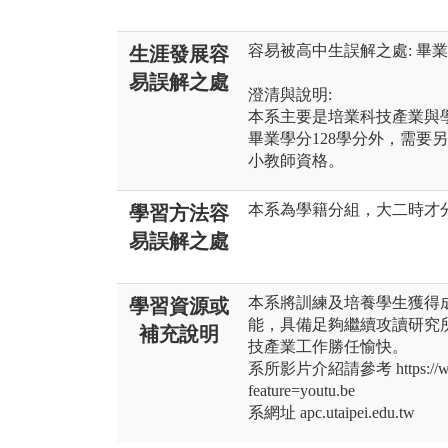
容易被高中生誤解之處: 畢
生涯發展容
易誤解之處
澄清與說明:
本系主要是培業科技產業與
畢業學分128學分外，需要
小教師資格。
本系為學籍分組，大二時才
學習方法容
易誤解之處
本系將訓練及培養學生獲得
學習資源或
能，具備足夠繼續攻讀研究
補充說明
技產業工作勝任愉快。
系所影片介紹請參考 https://www
feature=youtu.be
系網址 apc.utaipei.edu.tw