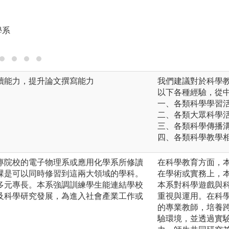
圖解:普化實驗課
學系
版權:應用物理暨化
讀能力，提升論文撰寫能力
我們建議對於科學
以下各種經驗，從
一、各類科學學習
二、各類大眾科學
三、各類科學傳播
四、各類科學教學
專院校的電子物理系或應用化學系所修讀
在科學教育方面，
課是可以同時修習到這兩大領域的學科。
在學術或實務上，
多元專長。本系強調訓練學生能連結學校
本系對科學遊戲與
及科學研究發展，為進入社會產業工作或
重視與運用。在科
的專業教師，培養
驗環境，並透過實