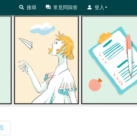
搜尋
常見問與答
登入
質