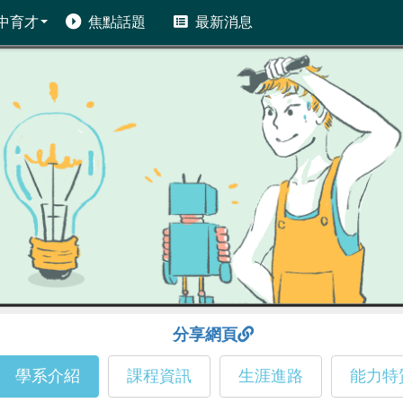
中育才
焦點話題
最新消息
分享網頁
學系介紹
課程資訊
生涯進路
能力特