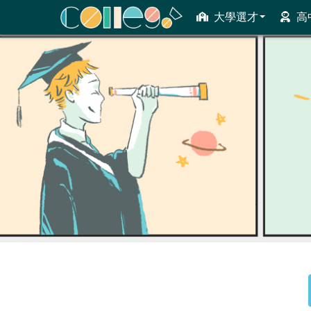
大學選才
高
ColleGo! 大學選才與高中育才輔助系統