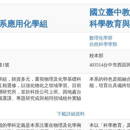
國立臺中教
系應用化學組
科學教育與
數理化
學群
自然科學
學類
校本部
路1號
403514台中市西區
學組，師資多元，重視物理及化學基礎科
本系的特色是能融
互相選修，以強化物化之領域學習。目前
能，培育出具備跨
關研究所，並於科技公司上班。因地處台
域選課、專題研究或與相同領域校外實驗
下載詳細資料
指的學科定義是本系注重在物理及化學兩
本以「科學教育」