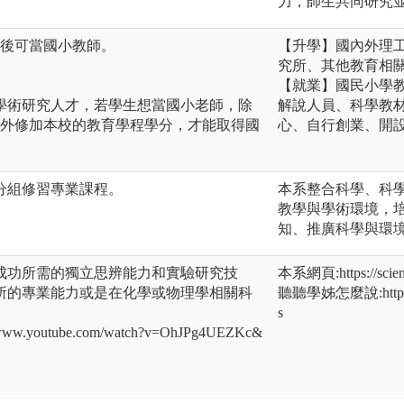
力，師生共同研究
業後可當國小教師。
【升學】國內外理
究所、其他教育相
【就業】國民小學
學術研究人才，若學生想當國小老師，除
解說人員、科學教
另外修加本校的教育學程學分，才能取得國
心、自行創業、開
分組修習專業課程。
本系整合科學、科
教學與學術環境，
知、推廣科學與環
成功所需的獨立思辨能力和實驗研究技
本系網頁:https://scienc
所的專業能力或是在化學或物理學相關科
聽聽學姊怎麼說:https:/
s
.youtube.com/watch?v=OhJPg4UEZKc&