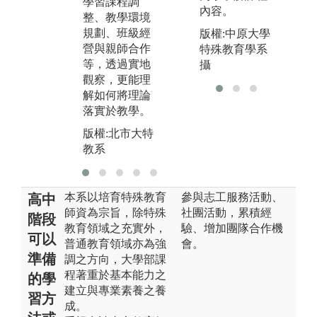
學環境與課程
學習課程調
內容。
的
規劃。
整、教學環境
教
規劃、班級經
版權:中原大學
版權:北市大特
驗
營與親師合作
特殊教育學系
教系
等，透過實地
攝
版
觀察，更能理
教
解如何將理論
落實於教學。
版權:北市大特
教系
本系以培育特殊教育
參與志工服務活動、
高中
師資為宗旨，除特殊
社團活動，累積經
階段
教育領域之充實外，
驗、增加團隊合作機
可以
普通教育領域亦為強
會。
準備
調之方向，大學部課
程著重於基本能力之
的學
建立與專業素養之養
習方
成。