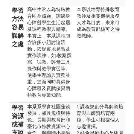
高中生常以為特殊教
本系以培育特殊教育
學習
育即為照顧、訓練身
教師及相關機構服務
方法
心障礙學生生活起居
人才為目的，未來可
容易
及課程教學與輔導。
成為教育部核可之特
誤解
事實上，本系課程包
教教師。
含許多小組討論活
之處
動，搭配實地見習及
實作演練，如:教案撰
寫、試教、評量工具
操作與教學實習等。
使學生理論與實務並
重，進而同時具備身
心障礙及資賦優異兩
類教育專業知能。
本系系學會社團蓬勃
1.課程規劃分為師資培
學習
發展，頗具規模與特
育與非師資培育兩
資源
色。長期與教育部和
種，學生可根據個人
或補
臺北市特教資源中心
志趣選擇。
充說
合作，舉辦國小身障
2.結合早療中心及桃園