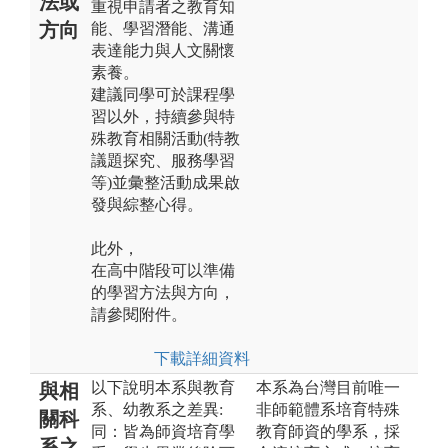
法或
重視申請者之教育知
方向
能、學習潛能、溝通
表達能力與人文關懷
素養。
建議同學可於課程學
習以外，持續參與特
殊教育相關活動(特教
議題探究、服務學習
等)並彙整活動成果啟
發與綜整心得。
此外，
在高中階段可以準備
的學習方法與方向，
請參閱附件。
下載詳細資料
以下說明本系與教育
本系為台灣目前唯一
與相
系、幼教系之差異:
非師範體系培育特殊
關科
同：皆為師資培育學
教育師資的學系，採
系之