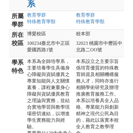
系
教育
學群
教育
學群
所屬
特殊教育
學類
特殊教育
學類
學群
博愛校區
校本部
所在
校區
100234臺北市中正區
32023 桃園市中壢區中
愛國西路1號
北路二OO號
本系為全師培學系，
本系設立之主要宗旨
學系
主要培養學生具備身
係培育優質的特殊教
特色
心障礙與資賦優異之
育師資及相關機構服
專業知能與人文關懷
務人才，同時亦進行
素養，課程兼重身心
相關學術研究及辦理
障礙與資賦優異教育
推廣教育服務工作。
之理論與實務，並結
本系以培養具全人品
合實地學習與教學現
格、專業能力與創新
場密切連結，以增進
精神之現代公民為目
學生實務能力與經
的，藉此以落實本校
驗。
全人教育之教學理