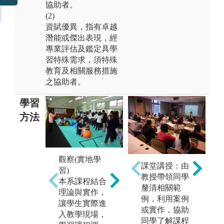
協助者。
(2)
資賦優異，指有卓越
潛能或傑出表現，經
專業評估及鑑定具學
習特殊需求，須特殊
教育及相關服務措施
之協助者。
學習
方法
參訪
觀察(實地學
課堂講授：由
講
配合課程至特
習)
教授帶領同學
邀
教學校或特教
本系課程結合
釐清相關範
教
機構進行參
理論與實作，
例，利用案例
實
訪，以瞭解其
讓學生實際進
或實作，協助
或
運作方式、教
入教學現場，
同學了解課程
以