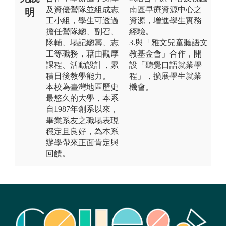
及資優營隊並組成志
南區早療資源中心之
明
工小組，學生可透過
資源，增進學生實務
擔任營隊總、副召、
經驗。
隊輔、場記總籌、志
3.與「雅文兒童聽語文
工等職務，藉由觀摩
教基金會」合作，開
課程、活動設計，累
設「聽覺口語就業學
積日後教學能力。
程」，擴展學生就業
本校為臺灣地區歷史
機會。
最悠久的大學，本系
自1987年創系以來，
畢業系友之職場表現
穩定且良好，為本系
辦學帶來正面肯定與
回饋。