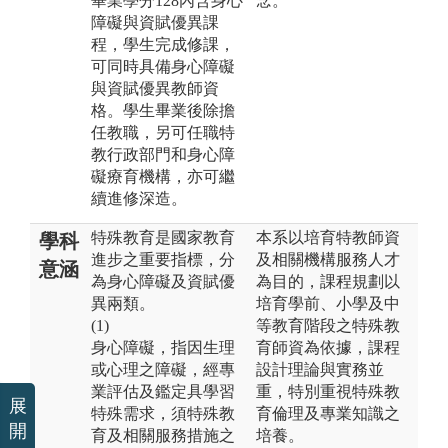
畢業學分128內含身心
念。
障礙與資賦優異課
程，學生完成修課，
可同時具備身心障礙
與資賦優異教師資
格。學生畢業後除擔
任教職，另可任職特
教行政部門和身心障
礙療育機構，亦可繼
續進修深造。
特殊教育是國家教育
本系以培育特教師資
學科
進步之重要指標，分
及相關機構服務人才
意涵
為身心障礙及資賦優
為目的，課程規劃以
異兩類。
培育學前、小學及中
(1)
等教育階段之特殊教
身心障礙，指因生理
育師資為依據，課程
或心理之障礙，經專
設計理論與實務並
業評估及鑑定具學習
重，特別重視特殊教
展
特殊需求，須特殊教
育倫理及專業知識之
開
育及相關服務措施之
培養。