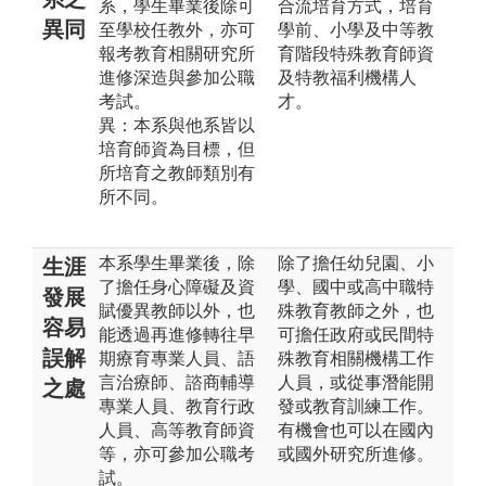
系，學生畢業後除可
合流培育方式，培育
異同
至學校任教外，亦可
學前、小學及中等教
報考教育相關研究所
育階段特殊教育師資
進修深造與參加公職
及特教福利機構人
考試。
才。
異：本系與他系皆以
培育師資為目標，但
所培育之教師類別有
所不同。
本系學生畢業後，除
除了擔任幼兒園、小
生涯
了擔任身心障礙及資
學、國中或高中職特
發展
賦優異教師以外，也
殊教育教師之外，也
容易
能透過再進修轉往早
可擔任政府或民間特
誤解
期療育專業人員、語
殊教育相關機構工作
言治療師、諮商輔導
人員，或從事潛能開
之處
專業人員、教育行政
發或教育訓練工作。
人員、高等教育師資
有機會也可以在國內
等，亦可參加公職考
或國外研究所進修。
試。