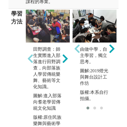
課程的專業。
學習
方法
實作展演：透
田野調查：師
團
由做中學，自
過課堂所習之
生實際進入部
生
主學習，獨立
學理知識結合
落進行田野調
意
思考。
部落田野調查
查，向部落族
他
圖解:2019燈光
之傳統文化進
人學習傳統樂
進
與舞台設計工
行藝術及樂舞
舞、藝術等文
討
作坊
之創作及展
化知識。
圖
演。
版權:本系自行
圖解:進入部落
民
拍攝。
圖解:卡那卡那
向耆老學習傳
與
富族傳統樂舞
統文化知識
版
之實作展演
版權:原住民族
樂
版權:原住民族
樂舞與藝術學
士