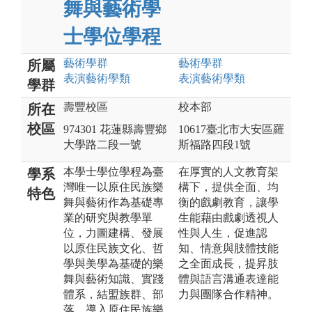
舞與藝術學
士學位學程
藝術
學群
藝術
學群
所屬
表演藝術
學類
表演藝術
學類
學群
壽豐校區
校本部
所在
校區
974301 花蓮縣壽豐鄉
10617臺北市大安區羅
大學路二段一號
斯福路四段1號
本學士學位學程為臺
在厚實的人文教育架
學系
灣唯一以原住民族樂
構下，提供全面、均
特色
舞與藝術作為基礎專
衡的戲劇教育，讓學
業的研究與教學單
生能藉由戲劇透視人
位，力圖建構、發展
性與人生，促進認
以原住民族文化、哲
知、情意與肢體技能
學與美學為基礎的樂
之全面成長，提昇肢
舞與藝術知識、實踐
體與語言溝通表達能
體系，結盟族群、部
力與團隊合作精神。
落，導入原住民族樂