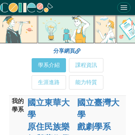
ColleGo! 大學選才與高中育才輔助系統
分享網頁
學系介紹
課程資訊
生涯進路
能力特質
我的
國立東華大
國立臺灣大
學系
學
學
原住民族樂
戲劇學系