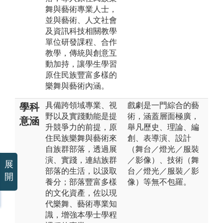
舞與藝術專業人士，
並與藝術、人文社會
及資訊科技相關教學
單位研發課程、合作
教學，傳統與創意互
動加持，讓學生學習
原住民族豐富多樣的
樂舞與藝術內涵。
具備跨領域專業、視
戲劇是一門綜合的藝
學科
野以及實踐動能是提
術，涵蓋層面極廣，
意涵
升競爭力的前提，原
舉凡歷史、理論、編
住民族樂舞與藝術來
創、表導演、設計
自族群部落，透過展
（舞台／燈光／服裝
演、實踐，連結族群
／影像）、技術（舞
展
部落的生活，以汲取
台／燈光／服裝／影
開
養分；部落豐富多樣
像）等無不包羅。
的文化資產，佐以現
代樂舞、藝術專業知
識，增強本學士學程