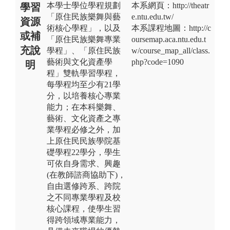
本學士學位學程規劃
本系網頁：http://theatr
學習
「原住民族樂舞與藝
e.ntu.edu.tw/
資源
術核心學程」，以及
本系課程地圖：http://c
或補
「原住民族樂舞專業
oursemap.aca.ntu.edu.t
充說
學程」、「原住民族
w/course_map_all/class.
藝術與文化資產學
php?code=1090
明
程」雙軌學習學程，
每學程均至少有21學
分，以培養核心專業
能力；在本科樂舞、
藝術、文化資產之專
業學程必修之外，加
上原住民民族學院基
礎學程22學分，學生
可依自身需求、興趣
(在教師諮商協助下)，
自由選修跨系、跨院
之不同專業學程及校
核心課程，使學生習
得跨領域專業能力，