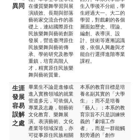
異同
在優質樂舞學習與展
生入學後不分組，學
演績效、長期與部落
生經過大一、大二的
藝術家交流合作的基
學習，對戲劇的各個
礎上，連結國際原住
層面如歷史、理論、
民族樂舞與藝術創新
編創、表導演、設
發展，營造臺灣原住
計、技術等逐漸認識
民族樂舞與藝術傳
後，依個人興趣與才
承、學術研究及教學
能自行選擇進階專業
重鎮，培育高階人
課程。
才，精實原住民族樂
舞與藝術質量。
畢業生不論是進修或
本系的教育目標是培
生涯
進入實務領域的就業
養名副其實的「大學
發展
管道多元，可依個人
生」；而不是培養
容易
專業及志趣，朝藝術
「藝人」；本系的教
誤解
文化教育、樂舞展
育宗旨不只是訓練狹
演、表演藝術、文化
義的「劇場工作
之處
產業等領域深造，亦
者」，而是一群能觸
可從事原住民族相關
類旁通的「創作