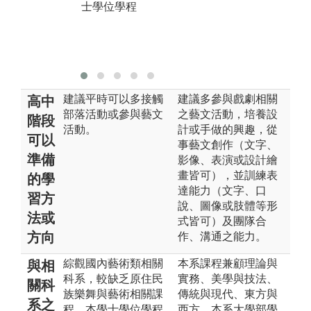
樂舞與藝術學
士學位學程
士學位學程
建議平時可以多接觸
建議多參與戲劇相關
高中
部落活動或參與藝文
之藝文活動，培養設
階段
活動。
計或手做的興趣，從
可以
事藝文創作（文字、
準備
影像、表演或設計繪
畫皆可），並訓練表
的學
達能力（文字、口
習方
說、圖像或肢體等形
法或
式皆可）及團隊合
方向
作、溝通之能力。
綜觀國內藝術類相關
本系課程兼顧理論與
與相
科系，較缺乏原住民
實務、美學與技法、
關科
族樂舞與藝術相關課
傳統與現代、東方與
系之
程。本學士學位學程
西方。本系大學部學