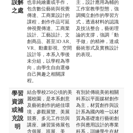
誤解
也非純繪畫或手作，
主，設計應用為輔的
包含數位藝術與視覺
工作室教學型態，強
之處
傳達、工商業設計的
調獨立創作的學習方
課程，創作作品可延
式，透過材料的認識
伸視覺傳達、工商業
及技法整合，藝術理
設計、工藝設計、文
論的支撐，強調「動
創商品、甚至3D AR、
手做」的精神，達成
VR、動畫影視、空間
藝術形式及實務設計
設計等，本系入學後
的表現。
未分組，以學程為導
向，由學生自由選修
自己興趣之相關課
程。
結合學校250公頃的美
有別於傳統美術相關
學習
麗校園，是本系創意
科系以平面媒材創作
資源
及藝術創作的絕佳環
為主，材質創作與設
或補
境，參觀展覽、美展
計系為國內唯一以材
充說
競賽、多元工作坊與
質為基礎進行藝術創
講座、練習策佈展包
作與應用設計的專業
明
含個展、班展、美
科系，訓練學生在材