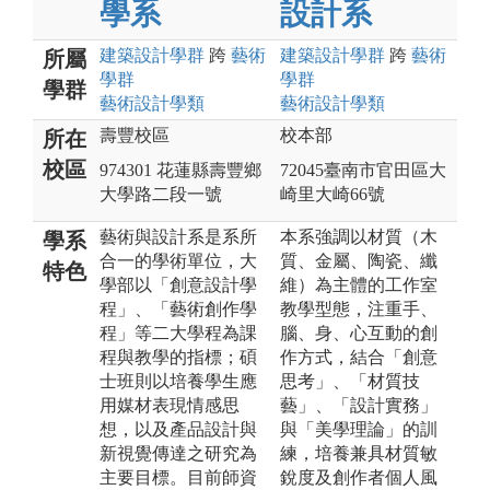
學系
設計系
建築設計
學群
跨
藝術
建築設計
學群
跨
藝術
所屬
學群
學群
學群
藝術設計
學類
藝術設計
學類
壽豐校區
校本部
所在
校區
974301 花蓮縣壽豐鄉
72045臺南市官田區大
大學路二段一號
崎里大崎66號
藝術與設計系是系所
本系強調以材質（木
學系
合一的學術單位，大
質、金屬、陶瓷、纖
特色
學部以「創意設計學
維）為主體的工作室
程」、「藝術創作學
教學型態，注重手、
程」等二大學程為課
腦、身、心互動的創
程與教學的指標；碩
作方式，結合「創意
士班則以培養學生應
思考」、「材質技
用媒材表現情感思
藝」、「設計實務」
想，以及產品設計與
與「美學理論」的訓
新視覺傳達之研究為
練，培養兼具材質敏
主要目標。目前師資
銳度及創作者個人風