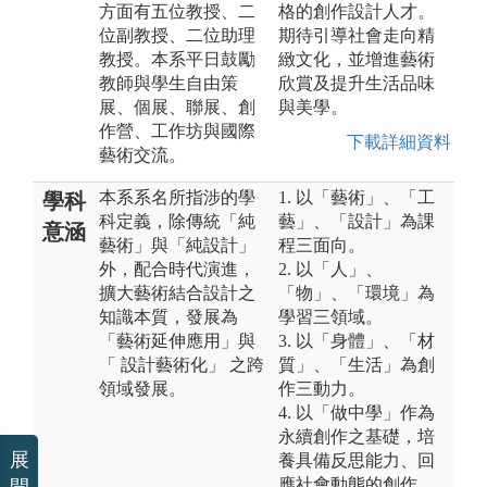
方面有五位教授、二
格的創作設計人才。
位副教授、二位助理
期待引導社會走向精
教授。本系平日鼓勵
緻文化，並增進藝術
教師與學生自由策
欣賞及提升生活品味
展、個展、聯展、創
與美學。
作營、工作坊與國際
下載詳細資料
藝術交流。
本系系名所指涉的學
1. 以「藝術」、「工
學科
科定義，除傳統「純
藝」、「設計」為課
意涵
藝術」與「純設計」
程三面向。
外，配合時代演進，
2. 以「人」、
擴大藝術結合設計之
「物」、「環境」為
知識本質，發展為
學習三領域。
「藝術延伸應用」與
3. 以「身體」、「材
「 設計藝術化」 之跨
質」、「生活」為創
領域發展。
作三動力。
4. 以「做中學」作為
永續創作之基礎，培
展
養具備反思能力、回
應社會動態的創作