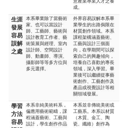
意產業專業人才之養
成。
本系畢業除了當藝術
外界容易誤解本系畢
生涯
家、也可以當設計
業學生的出路侷限在
發展
師、工藝師、藝術與
材質創作領域。本系
容易
設計教育工作者、藝
課程架構涵蓋藝術、
誤解
術策展與經理、室內
工藝與設計三個面
設計師、空間設計
向，在學期間可以探
之處
師、動畫師、導演、
索自己的興趣傾向，
攝影師等等多方位與
培養自己喜歡的專長
多元選擇。
領域，深入學習。畢
業後可以繼續從事藝
術創作、工藝創作及
產品或視覺設計等相
關領域發展。
本系非純美術科系，
本系並非傳統美術或
學習
偏應用藝術範疇，課
工藝系。本系以材質
方法
程涵蓋藝術、工藝與
（木質、金工、陶
容易
設計，學生創作作品
瓷、纖維）創作為