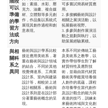
階段
如：素描、水彩、壓
可多嘗試簡易材質應
可以
克力、油畫、複合媒
用。
準備
材、立體類等多元創
2. 多接觸藝術與設計
作，作品集以系統式
相關之展演活動，以
的學
展現其創作過程和創
拓展藝術視野。
習方
意表現。
3. 多參與創作展演活
法或
動之規劃與執行，以
方向
助策展經驗累積。
藝術與設計學系比較
本系不同於傳統工藝
與相
接近應用美術系，著
及美術系之教學，以
關科
重在藝術與設計領域
實作帶領學生對了解
系之
的結合，不同於其他
材質特性及應對技
異同
視覺傳達系、工商業
術，並藉由當代材質
設計系、室內與建築
藝術美學鑑賞培養個
設計等，相較於上述
人創作的底蘊，課程
設計相關系，藝術與
亦培養學生當代創作
設計系則是在設計部
及設計觀念的能力與
分著重藝術概念的呈
表達的技巧，訓練未
現。
來藝術跨域與文化創