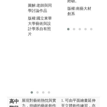
體
作品討論
經驗。
圖解:老師與同
作
版權:南藝大材
學討論作品
材
圖解:同學課堂
創系
等
版權:國立東華
實作練習
作
大學藝術與設
版權:國立東華
專
計學系自有照
大學藝術與設
成
片
計學系自有照
外
片
生
能
圖
一
版
大
計
片
展現對藝術熱忱與實
1. 可由平面繪畫延伸
高中
力，持續的藝術創作
至立體創作練習，亦