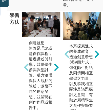
開
者。
學習
方法
創意發想
專
實務課程
本系採累進式
無論是理論或
專
提供各類創作
的養成教育，
是創作課程，
為
媒材的基礎課
透過創意發想
透過講述與引
評
程，透過扎實
與評圖方式，
導，鼓勵學生
系
地實作課程，
強化師生對話
參與課堂討
年
使具備繪畫描
及同儕間相互
論、腦力激盪
現
寫能力定熟習
學習之力量，
與個人觀點的
果
運用各種繪畫
以及群我相互
陳述，激發不
涵
媒材後，另提
關注及議題探
同的創意發
平
供進階創作課
討之意識，有
想，並呈現在
作
程，進階課程
助於累積學生
創作作品或報
之
則是透過課堂
之創作與學習
告中。