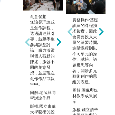
創意發想
專
實務課程
實務操作:基礎
無論是理論或
專
提供各類創作
訓練的課程務
是創作課程，
為
媒材的基礎課
求紮實，因此
透過講述與引
評
程，透過扎實
會需要投入大
導，鼓勵學生
系
地實作課程，
量的練習時間;
參與課堂討
年
使具備繪畫描
進階課程則以
論、腦力激盪
現
寫能力定熟習
不同單元的操
與個人觀點的
果
運用各種繪畫
作、試驗、議
陳述，激發不
涵
媒材後，另提
題反思等內
同的創意發
平
供進階創作課
容，開發多元
想，並呈現在
作
程，進階課程
藝術創作的思
創作作品或報
之
則是透過課堂
維與表達。
告中。
體
作品討論
圖解:圖像與媒
圖解:老師與同
作
材教學成果展
學討論作品
材
圖解:同學課堂
示
等
版權:國立東華
實作練習
版權:國立清華
作
大學藝術與設