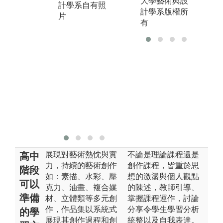
版權:國立東華
大學藝術與設
專
計學系自有照
大學藝術與設
計學系版權所
成
片
計學系自有照
有
外
片
生
能
圖
一
版
大
計
片
展現對藝術熱忱與實
不論是理論課程還是
高中
力，持續的藝術創作
創作課程，皆重於思
階段
如：素描、水彩、壓
想的激盪與個人觀點
可以
克力、油畫、複合媒
的陳述，教師引導、
準備
材、立體類等多元創
掌握課程運作，討論
作，作品集以系統式
分享令學生學習分析
的學
展現其創作過程和創
統整以及自我表達。