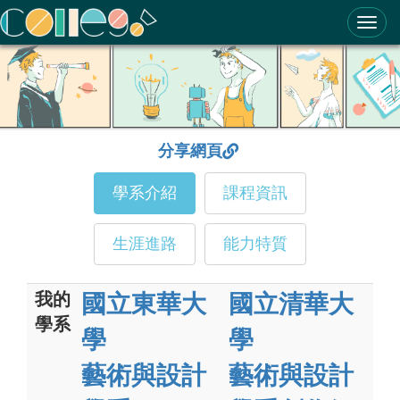
ColleGo! 大學選才與高中育才輔助系統
分享網頁
學系介紹
課程資訊
生涯進路
能力特質
我的
國立東華大
國立清華大
學系
學
學
藝術與設計
藝術與設計