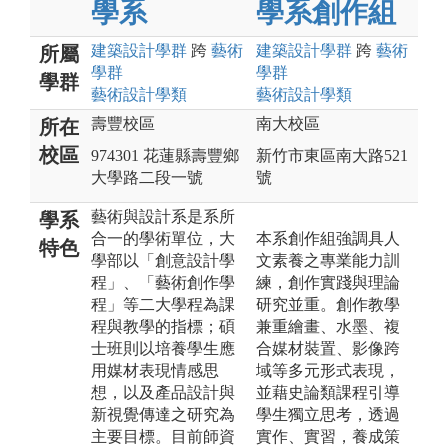
學系
學系創作組
建築設計
學群
跨
藝術
建築設計
學群
跨
藝術
所屬
學群
學群
學群
藝術設計
學類
藝術設計
學類
壽豐校區
南大校區
所在
校區
974301 花蓮縣壽豐鄉
新竹市東區南大路521
大學路二段一號
號
藝術與設計系是系所
學系
合一的學術單位，大
本系創作組強調具人
特色
學部以「創意設計學
文素養之專業能力訓
程」、「藝術創作學
練，創作實踐與理論
程」等二大學程為課
研究並重。創作教學
程與教學的指標；碩
兼重繪畫、水墨、複
士班則以培養學生應
合媒材裝置、影像跨
用媒材表現情感思
域等多元形式表現，
想，以及產品設計與
並藉史論類課程引導
新視覺傳達之研究為
學生獨立思考，透過
主要目標。目前師資
實作、實習，養成策