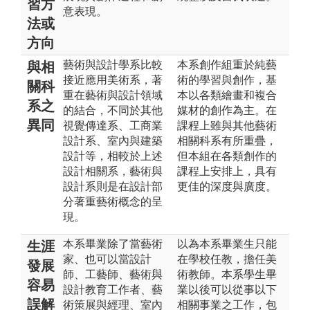
習方
意表現。
法或
方向
藝術與設計學系比較
本系創作組重於純藝
與相
接近應用美術系，著
術的學習與創作，基
關科
重在藝術與設計領域
本以各類繪畫和複合
系之
的結合，不同於其他
媒材的創作為主。在
異同
視覺傳達系、工商業
課程上雖與其他藝術
設計系、室內與建築
相關科系有所重疊，
設計等，相較於上述
但本組在各類創作的
設計相關系，藝術與
課程上安排上，具有
設計系則是在設計部
更佳的深度與廣度。
分著重藝術概念的呈
現。
本系畢業除了當藝術
以為本系畢業生只能
生涯
家、也可以當設計
在學校任教，擔任美
發展
師、工藝師、藝術與
術教師。本系學生畢
容易
設計教育工作者、藝
業以後可以從事以下
誤解
術策展與經理、室內
相關事業之工作，包