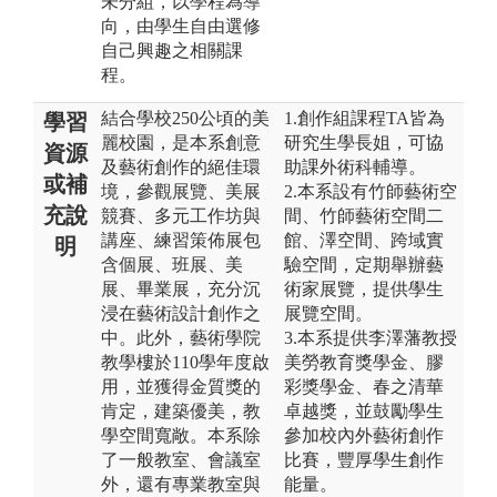
未分組，以學程為導
向，由學生自由選修
自己興趣之相關課
程。
結合學校250公頃的美
1.創作組課程TA皆為
學習
麗校園，是本系創意
研究生學長姐，可協
資源
及藝術創作的絕佳環
助課外術科輔導。
或補
境，參觀展覽、美展
2.本系設有竹師藝術空
充說
競賽、多元工作坊與
間、竹師藝術空間二
講座、練習策佈展包
館、澤空間、跨域實
明
含個展、班展、美
驗空間，定期舉辦藝
展、畢業展，充分沉
術家展覽，提供學生
浸在藝術設計創作之
展覽空間。
中。此外，藝術學院
3.本系提供李澤藩教授
教學樓於110學年度啟
美勞教育獎學金、膠
用，並獲得金質獎的
彩獎學金、春之清華
肯定，建築優美，教
卓越獎，並鼓勵學生
學空間寬敞。本系除
參加校內外藝術創作
了一般教室、會議室
比賽，豐厚學生創作
外，還有專業教室與
能量。