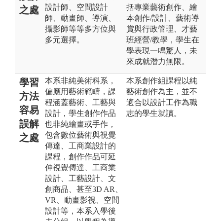
設計師、空間設計
括專業藝術創作、繪
之處
師、動畫師、導演、
本創作/設計、藝術導
攝影師等等多方位與
賞與行政管理、才藝
多元選擇。
班經營/教學，學生在
學表現一鳴驚人，未
來成就潛力無限。
本系非純美術科系，
本系創作組課程以純
學習
偏應用藝術範疇，課
藝術創作為主，並不
方法
程涵蓋藝術、工藝與
適合以設計工作為職
容易
設計，學生創作作品
志的學生就讀。
誤解
也非純繪畫或手作，
包含數位藝術與視覺
之處
傳達、工商業設計的
課程，創作作品可延
伸視覺傳達、工商業
設計、工藝設計、文
創商品、甚至3D AR、
VR、動畫影視、空間
設計等，本系入學後