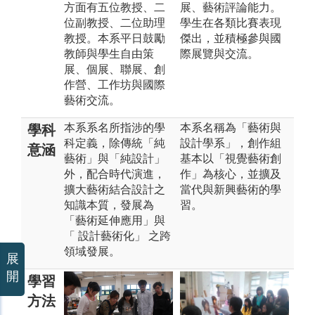
方面有五位教授、二
展、藝術評論能力。
位副教授、二位助理
學生在各類比賽表現
教授。本系平日鼓勵
傑出，並積極參與國
教師與學生自由策
際展覽與交流。
展、個展、聯展、創
作營、工作坊與國際
藝術交流。
本系系名所指涉的學
本系名稱為「藝術與
學科
科定義，除傳統「純
設計學系」，創作組
意涵
藝術」與「純設計」
基本以「視覺藝術創
外，配合時代演進，
作」為核心，並擴及
擴大藝術結合設計之
當代與新興藝術的學
知識本質，發展為
習。
「藝術延伸應用」與
「 設計藝術化」 之跨
領域發展。
展
開
學習
方法