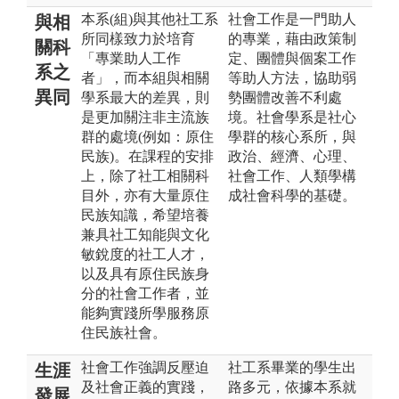
本系(組)與其他社工系
社會工作是一門助人
與相
所同樣致力於培育
的專業，藉由政策制
關科
「專業助人工作
定、團體與個案工作
系之
者」，而本組與相關
等助人方法，協助弱
異同
學系最大的差異，則
勢團體改善不利處
是更加關注非主流族
境。社會學系是社心
群的處境(例如：原住
學群的核心系所，與
民族)。在課程的安排
政治、經濟、心理、
上，除了社工相關科
社會工作、人類學構
目外，亦有大量原住
成社會科學的基礎。
民族知識，希望培養
兼具社工知能與文化
敏銳度的社工人才，
以及具有原住民族身
分的社會工作者，並
能夠實踐所學服務原
住民族社會。
社會工作強調反壓迫
社工系畢業的學生出
生涯
及社會正義的實踐，
路多元，依據本系就
發展