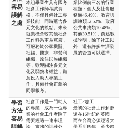
本組畢業生具有國考
業比例前三名的行業
容易
社會工作師考試資
種類：個人及社會服
誤解
格，不僅具備社工專
務類46.49%、教育與
業技能，同時蘊含多
訓練類12.52%、政府
之處
元文化的觀點。未來
公共事務類10.48%、
就業機會較其他社會
其他30.51%，前述數
工作科系更為寬廣，
據說明，除了社工以
可服務於公家機關、
外，還有許多生涯發
社福、醫療、非營利
展的管道可以選擇。
組織、原住民族組織
等，歡迎關注多元文
化及弱勢者權益，願
意投入助人專業工
作，具備社會正義的
同學報考。
社會工作是一門助人
社工≠志工
學習
的專業，成為一位專
最初的社會工作起源
方法
業的社會工作者除了
遠在16世紀的英國，
容易
需要經過一連串理
而在台灣必須經過大
誤解
論、實務的訓練外，
學系所四年、至少超