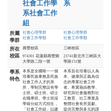
社會工作學
系
系社會工作
組
社會心理
學群
社會心理
學群
所屬
社會工作
學類
社會工作
學類
學群
壽豐校區
三峽校區
所在
校區
974301 花蓮縣壽豐鄉
23741新北市三峽區大
大學路二段一號
學路151號
本系是全國唯一一個
本系旨在培養以人為
學系
培養民族事務及民族
本、健康與正義為信
特色
社會工作人才的系
念的專業社會工作
所，學制完整設有學
者。希冀藉由教學、
士班、碩士班、碩士
研究與社會服務對社
在職專班。學士班採
工教育、社工專業及
學籍分組方式招生，
整體社會有所貢獻。
「社會工作組」以建
提供完整與多元的課