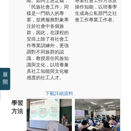
能。如同上述定義，
專業社會工作方法及
「民族社會工作」同
操作知能，以培養學
樣是一門助人的專
生成為公私部門之社
業，並將服務對象專
會工作專業工作者。
注於社會中各個族
群，因此，在課程的
安排上除了有社會工
作專業訓練外，更強
調對不同族群的認
識，教授原住民族知
識與文化，以培養兼
具社工知能與文化敏
展
感度的社工人才。
開
下載詳細資料
學習
方法