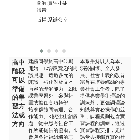
圖解:實習小組
操作要領。
報告
圖
圖解:業界教師
內
版權:系辦公室
至課堂協助授
訪
課
版
版權:系辦公室
建議同學於高中時期
本系秉持以人為本、
高中
開始：1.培養廣泛的閱
弱勢關懷、全人發
階段
讀興趣，透過多元的
展、社會正義的教育
可以
閱讀，強化對於文本
宗旨在培養綜融的專
準備
內容的理解能力。2.除
業社會工作者，除了
課業學習外，參與社
提供專業學術理論的
的學
團或擔任各項幹部，
訓練外，更強調理論
習方
培養群體間溝通、合
知識與實務操作的並
法或
作能力。3.關注社會議
重，課程規劃包含實
方向
題，從中思考社會工
習課程的訓練，透過
作所能提供的協助。4.
實習課程安排，走出
參與各社福組織的志
課堂去接觸真實的社