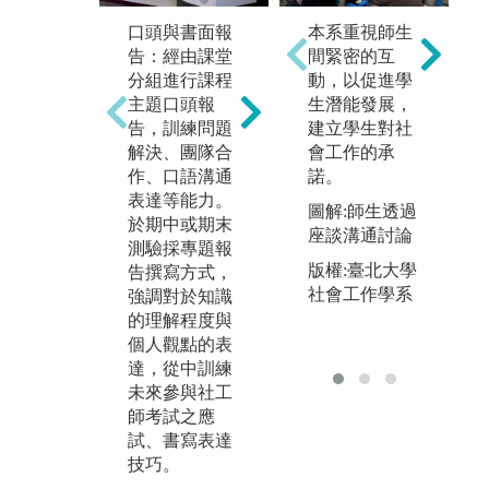
本系重視師生
口頭與書面報
業師(實務)講
田
間緊密的互
告：經由課堂
座：社會工作
構
動，以促進學
分組進行課程
是一門重視實
程
生潛能發展，
主題口頭報
務經驗的學
原
建立學生對社
告，訓練問題
科，強調理論
會
會工作的承
解決、團隊合
與實務並重。
同
諾。
作、口語溝通
本學程長期深
民
表達等能力。
耕花東地區社
識
圖解:師生透過
於期中或期末
福機構及原住
學
座談溝通討論
測驗採專題報
民部落與組
一
版權:臺北大學
告撰寫方式，
織，授課教師
程
社會工作學系
強調對於知識
配合課程主題
的
的理解程度與
邀請相關機構
理
個人觀點的表
人員、實務工
的
達，從中訓練
作者等蒞校分
及
未來參與社工
享對於各項議
透
師考試之應
題的觀點與實
構
試、書寫表達
作經驗，提供
於
技巧。
同學更多不同
現
的視野與實務
的