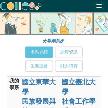
ColleGo! 大學選才與高中育才輔助系統
分享網頁
學系介紹
課程資訊
生涯進路
能力特質
我的
國立東華大
國立臺北大
學系
學
學
民族發展與
社會工作學