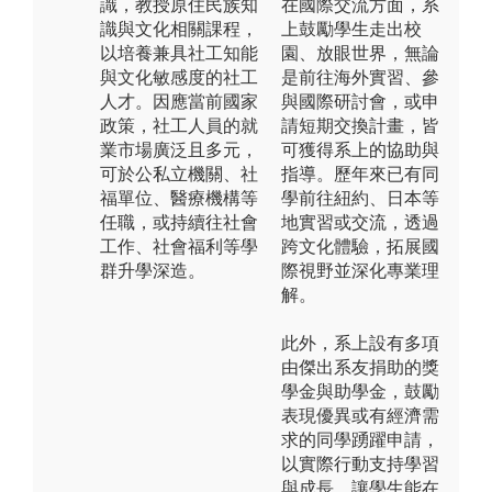
識，教授原住民族知
在國際交流方面，系
識與文化相關課程，
上鼓勵學生走出校
以培養兼具社工知能
園、放眼世界，無論
與文化敏感度的社工
是前往海外實習、參
人才。因應當前國家
與國際研討會，或申
政策，社工人員的就
請短期交換計畫，皆
業市場廣泛且多元，
可獲得系上的協助與
可於公私立機關、社
指導。歷年來已有同
福單位、醫療機構等
學前往紐約、日本等
任職，或持續往社會
地實習或交流，透過
工作、社會福利等學
跨文化體驗，拓展國
群升學深造。
際視野並深化專業理
解。
此外，系上設有多項
由傑出系友捐助的獎
學金與助學金，鼓勵
表現優異或有經濟需
求的同學踴躍申請，
以實際行動支持學習
與成長，讓學生能在