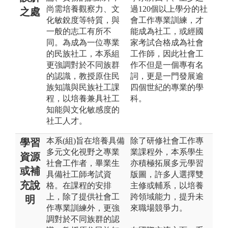
尚需培養觀察力、文
過120個以上學分的社
之處
化敏銳度等特質，與
會工作專業訓練，才
一般的志工有所不
能成為社工，或經國
同。為成為一位專業
家考試合格成為社會
的民族社工，本系組
工作師，因此社會工
更強調對於不同族群
作不但是一個專有名
的認識，教授原住民
詞，更是一門發展逾
族知識與民族社工課
四個世紀的專業的學
程，以培養兼具社工
科。
知能與文化敏感度的
社工人才。
本系(組)旨在培養具備
除了研修社會工作專
學習
多元文化視野之專業
業課程外，本系學生
資源
社會工作者，畢業生
亦積極拓展多元學習
或補
具備社工師考試資
版圖，許多人選擇雙
充說
格。在課程的安排
主修或輔系，以培養
上，除了提供社會工
跨領域能力，提升未
明
作專業訓練外，更強
來職場競爭力。
調對於不同族群的認