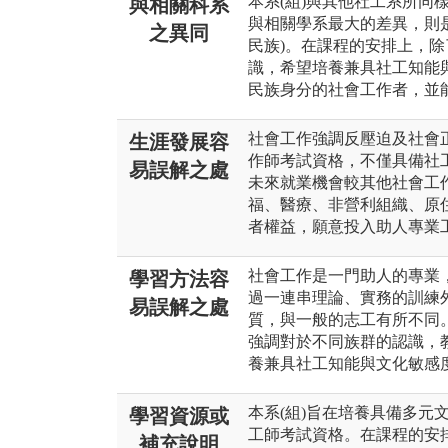
本系(組)與其他社工系所同
與相關科系
與相關學系最大的差異，則
之異同
民族)。在課程的安排上，
識，希望培養兼具社工知能
民族身分的社會工作者，並
社會工作強調反壓迫及社會
生涯發展容
作師考試資格，不僅具備社
易誤解之處
未來就業機會較其他社會工
福、醫療、非營利組織、原
者權益，願意投入助人專業
社會工作是一門助人的專業
學習方法容
過一連串理論、實務的訓練
易誤解之處
質，與一般的志工有所不同
強調對於不同族群的認識，
養兼具社工知能與文化敏感
本系(組)旨在培養具備多元
學習資源或
工師考試資格。在課程的安
補充說明