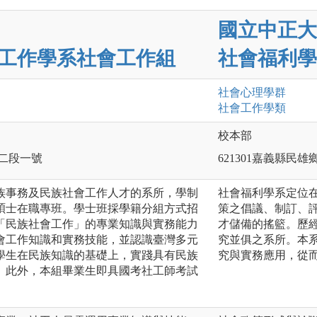
國立中正大
工作學系社會工作組
社會福利學
社會心理
學群
社會工作
學類
校本部
路二段一號
621301嘉義縣民雄
族事務及民族社會工作人才的系所，學制
社會福利學系定位
碩士在職專班。學士班採學籍分組方式招
策之倡議、制訂、
「民族社會工作」的專業知識與實務能力
才儲備的搖籃。歷經
會工作知識和實務技能，並認識臺灣多元
究並俱之系所。本
學生在民族知識的基礎上，實踐具有民族
究與實務應用，從
。此外，本組畢業生即具國考社工師考試