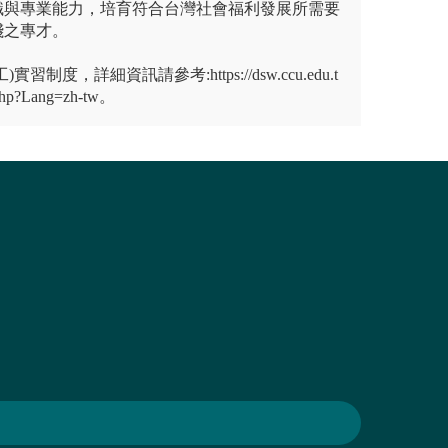
識與專業能力，培育符合台灣社會福利發展所需要
踐之專才。
制度，詳細資訊請參考:https://dsw.ccu.edu.t
php?Lang=zh-tw。