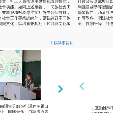
專業，社工人員需運用專業知識與技能，
社會政策形成與診
社會功能。如同上述定義，「民族社會工
利議題趨勢等層面
，並將服務對象專注於社會中各個族群，
學習取向，涵蓋社會
有社會工作專業訓練外，更強調對不同族
作等學科，關注社
識與文化，以培養兼具社工知能與文化敏
全、性別平等、社
下載詳細資料
由課堂分組進行課程主題口
業師(實務)講座：
1.互動性
決、團隊合作、口語溝通表
的學科，強調理論