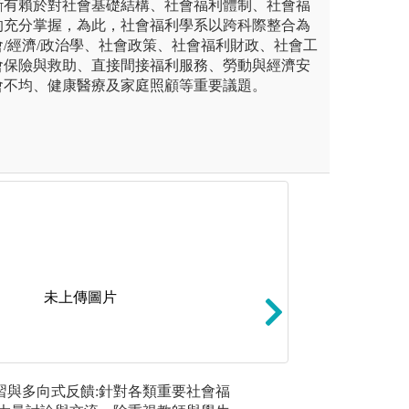
斷有賴於對社會基礎結構、社會福利體制、社會福
的充分掌握，為此，社會福利學系以跨科際整合為
/經濟/政治學、社會政策、社會福利財政、社會工
會保險與救助、直接間接福利服務、勞動與經濟安
會不均、健康醫療及家庭照顧等重要議題。
未上傳圖片
社會工作是一門重視實務經驗
田野調查與機構參
學習與多向式反饋:針對各類重要社會福
2.議題導
與實務並重。本學程長期深耕
族的社會工作，強