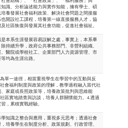
「社會結構」、「社會政策」、「福利服務」與
業知識、分析論述能力與實作知能，擁有學士、碩
以培養發展社會福利政策、解決社會問題之間接服
系也開設社工課程，培養第一線直接服務人才，協
體及社區恢復與發展其社會功能，促進社會福祉。
構是本系生涯發展容易誤解之處，事實上，本系畢
，除持續升學，政府公共事務部門、非營利組織、
展、醫院或學校社工、企業部門人力資源管理、市
析等均為生涯出路。
識為單一途徑，相當重視學生在學習中的互動與反
對社會福利制度與政策的理解，教學過程融入當代社
別、家庭或長照政策等，培養政策批判與思維能
入社區實地踏查與訪談，培養人群關懷能力。4.透過
實習，累積實戰經驗。
科學知識之整合與應用，重視多元思考；透過社會
討，培養學生在制度分析、政策規劃、行政管理、