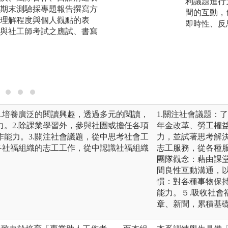
利議題進行
期末測驗採專題報告撰寫方
花東地區社福機構
間的互動，
理解程度與個人觀點的表
師配合課程主題邀
即時性、反
與社工師考試之應試、書寫
等蒞校分享對於各
供同學更多不同的
圖解:業界教師至課
版權:系辦公室
.培養廣泛的閱讀興趣，透過多元的閱讀，
1.關注社會議題：
。2.除課業學習外，參與社團或擔任各項
年金改革、勞工權
能力。3.關注社會議題，從中思考社會工
力，並試著思考解決
各社福組織的志工工作，從中認識社福組織
志工服務，從各種
團隊觀念：藉由課
間良性互動溝通，
慣：對各種事物保
能力。５.吸收社
章、新聞，累積基