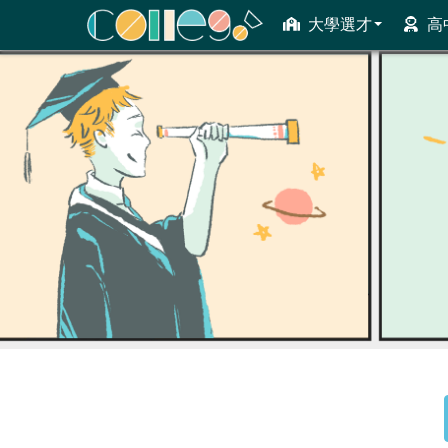
大學選才
高
ColleGo! 大學選才與高中育才輔助系統