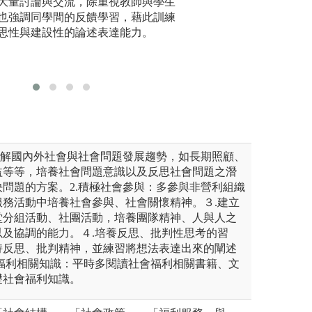
大量討論與交流，除重視教師與學生
演講主題
及原住民部落與組織，授課教
識與了解是教學的
也強調同學間的反饋學習，藉此訓練
顧、年金
請相關機構人員、實務工作者
實地的田野工作，
思性與建設性的論述表達能力。
權等，不
項議題的觀點與實作經驗，提
知識，同時透過參
過相應政
視野與實務操作要領。
的現場作有初步的
基礎與政
堂協助授課
圖解:配合課程內
版權:系辦公室
了解國內外社會與社會問題發展趨勢，如長期照顧、
益等等，培養社會問題意識以及反思社會問題之潛
問題的方案。2.積極社會參與：多參與非營利組織
服務活動中培養社會參與、社會關懷精神。３.建立
堂分組活動、社團活動，培養團隊精神、人與人之
以及協調的能力。４.培養反思、批判性思考的習
持反思、批判精神，並練習將想法表達出來的闡述
會福利相關知識：平時多閱讀社會福利相關書籍、文
礎社會福利知識。