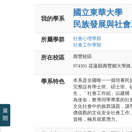
國立東華大學
我的學系
民族發展與社會
社會心理
學群
所屬學群
社會工作
學類
壽豐校區
所在校區
974301 花蓮縣壽豐鄉大學
本系是全國唯一一個培養民
學系特色
完整設有學士班、碩士班、
生，「社會工作組」以建構
為使命，教導同學專業的社
文化社會中的族群議題，讓
展
價值觀的文化安全社會工作
開
資格，極具就業潛力。