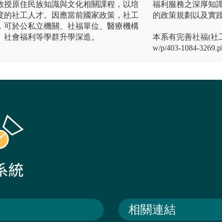
教授原住民族知識與文化相關課程，以培
福利服務之深厚知
度的社工人才。因應當前國家政策，社工
的政策規劃以及實
，可於公私立機關、社福單位、醫療機構
、社會福利等學群升學深造。
本系有完善社福(社工)實習
w/p/403-1084-3269.
相關連結