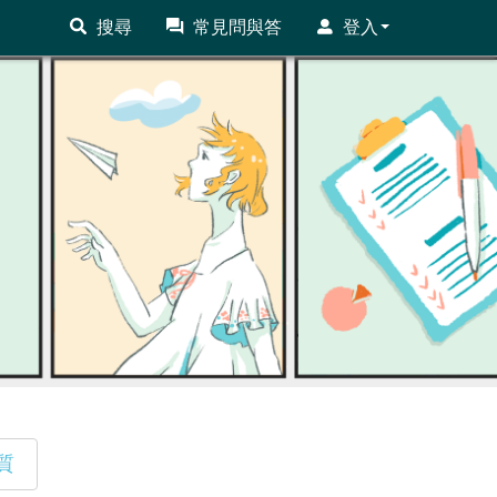
搜尋
常見問與答
登入
質