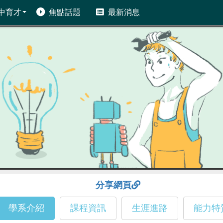
中育才
焦點話題
最新消息
分享網頁
學系介紹
課程資訊
生涯進路
能力特