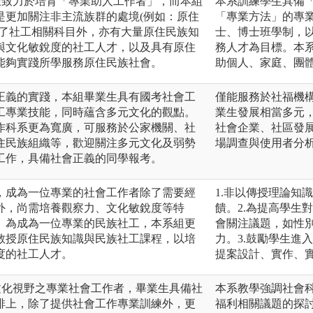
樣致力於培育「專業助人工作者」，而本組
本系訓練學生具備
是更加關注非主流族群的處境(例如：原住
「專業方法」的專
除了社工相關科目外，亦有大量原住民族知
士、博士班學制，
與文化敏銳度的社工人才，以及具有原住
務人才為目標。本
能夠實踐所學服務原住民族社會。
助個人、家庭、團
正義的實踐，本組畢業生具有國考社會工
僅能服務於社福機
工專業技能，同時蘊含多元文化的觀點。
業生發展相當多元
作科系更為寬廣，可服務於公家機關、社
社會企業、社區發
住民族組織等，歡迎關注多元文化及弱勢
場調查與使用者分
工作，具備社會正義的同學報考。
，成為一位專業的社會工作者除了需要經
1.非以傳授理論知
外，尚需培養觀察力、文化敏銳度等特
饋。2.為提高學生
。為成為一位專業的民族社工，本系組更
會關注議題，如性
教授原住民族知識與民族社工課程，以培
力。3.鼓勵學生進
度的社工人才。
提案設計、實作、
文化視野之專業社會工作者，畢業生具備社
本系教學強調社會
排上，除了提供社會工作專業訓練外，更
福利相關議題的探