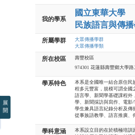
國立東華大學
我的學系
民族語言與傳播
大眾傳播
學群
所屬學群
大眾傳播
學類
壽豐校區
所在校區
974301 花蓮縣壽豐鄉大學
本系是全國唯一結合原住民
學系特色
程多元豐富，規模可謂全國
語言學、新聞學基礎課程外
學、新聞採訪與寫作、電影/
展
學生兼具語言紀錄分析及傳
開
從事族語教學、語言推廣、
本系設立目的在於積極培訓
學科意涵