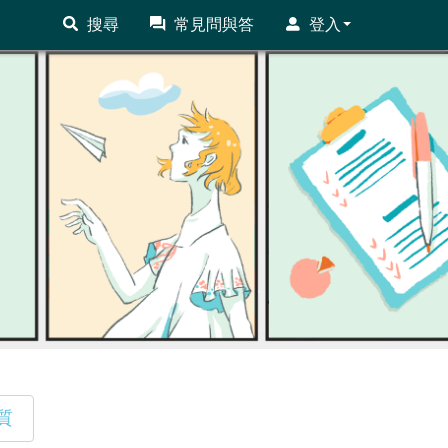
搜尋
常見問與答
登入
質