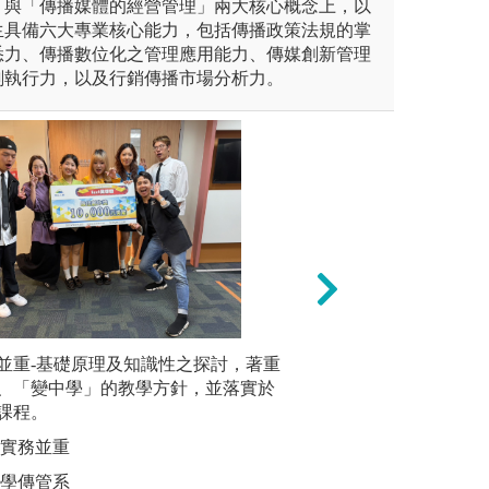
」與「傳播媒體的經營管理」兩大核心概念上，以
生具備六大專業核心能力，包括傳播政策法規的掌
悉力、傳播數位化之管理應用能力、傳媒創新管理
劃執行力，以及行銷傳播市場分析力。
元視野探討問題的能力訓練，
並重-基礎原理及知識性之探討，著重
本系延聘語言與傳
產學合作
傳播尖兵，為台灣語言與傳播
、「變中學」的教學方針，並落實於
的理論與實務課程
識，讓學
能量。本系學生約一半為原住
課程。
域人才。大四必修
及工作實
我們不分原漢，彼此切磋琢磨
傳播專業知能學習
與實務並重
圖解:產學
元族群共存共榮的理想。
有紀錄片、劇情片
大學傳管系
版權:世新