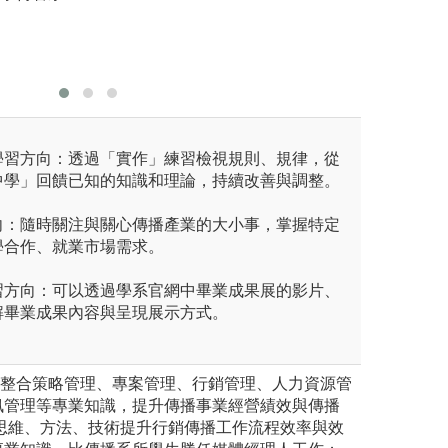
作
圖解:大四專題製
播學系
版權:民族語言與
學習方向：透過「實作」練習檢視規則、規律，從
中學」回饋已知的知識和理論，持續改善與調整。
向：隨時關注與關心傳播產業的大小事，掌握特定
學合作、就業市場需求。
習方向：可以透過學系官網中畢業成果展的影片、
解畢業成果內容與呈現展示方式。
: 整合策略管理、專案管理、行銷管理、人力資源管
訊管理等專業知識，提升傳播事業經營績效與傳播
的思維、方法、技術提升行銷傳播工作流程效率與效