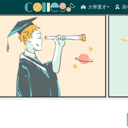
大學選才
高
ColleGo! 大學選才與高中育才輔助系統