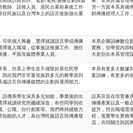
聞採訪與寫作、電影/電視/廣播企劃與製
果。本系具備管理
語教師、語推人員、原民台幕前幕後工作
另一方面本系具備
原住民族以及台灣本土的語言復振做出重
銷傳播經理人工作
，可依個人興趣，選擇就讀語言學或傳播
本系企圖訓練數位
選擇進入職場，從事族語推廣工作、擔任
實務，但學習內容
廣播、平面等媒體專業人員。
大差別在本系管理
學系，但系上學生並不僅限於原住民學
本系有更多大數據
，因此我們非常重視族群多元的教學原則
案訓練，有更多的
具備語言與傳播媒體的企劃與運用能力。
，語傳系學生深具多元知能，畢業後的出
設系宗旨在培育兼
選擇就讀研究所繼續深造，有些同學則在
傳播產業以及一般
職、公職、自行創業等。我們將持續致力
提升，符合職場需
業知能的人才，為台灣民族語言與傳播發
程，落實學生實務
流，共同關注與因