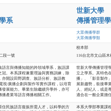
世新大學
學系
傳播管理學
大眾傳播
學群
大眾傳播
學類
校本部
路二段一號
116台北市文山區木
族語言與傳播知能的跨領域學系，族語課
世新大學傳播管理
之冠。本系課程兼重理論與實務訓練，除
立之學系。其特色
，亦開設田野調查、族語分析、族語教
播」、「影音製作
電視/廣播企劃與製作等實作課程，以培育
展新趨勢，銜接畢
播發展能力。畢業生除繼續升學外，亦可
人、經紀人，或是
傳播產業等語言傳播相關工作。
適合在一般企業擔
原住民族語言復振所需人才，以科學的方
本系大學部專業課