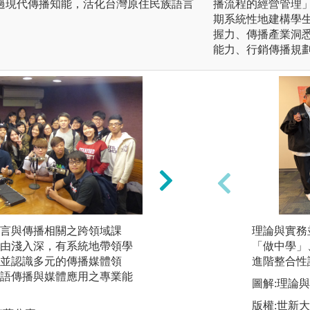
過現代傳播知能，活化台灣原住民族語言
播流程的經營管理
期系統性地建構學
握力、傳播產業洞
能力、行銷傳播規
言與傳播相關之跨領域課
本系注重學生從多
理論與實務
由淺入深，有系統地帶領學
以培育民族語言與
「做中學」
並認識多元的傳播媒體領
發展，注入嶄新的
進階整合性
語傳播與媒體應用之專業能
民一半為漢人，但
圖解:理論
一同成長，實踐多
版權:世新