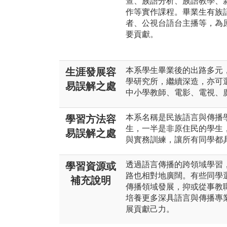
查、族語分析、族語教學、新
作等實作課程。畢業生有族
者、公視台語台主播等，為
要貢獻。
本系學生畢業後的出路多元
生涯發展容
學研究所，繼續深造，亦可
易誤解之處
中小學教師、電影、電視、
本系名稱是民族語言與傳播
學習方法容
生，一半是非原住民的學生
易誤解之處
與實務訓練，讓所有同學都
透過語言傳播的跨領域學習
學習資源或
路也相對地廣闊。有些同學
補充說明
傳播領域發展，抑或從事教
培養更多深具語言與傳播專
展貢獻己力。