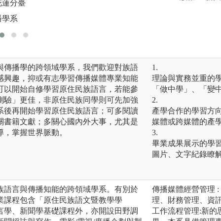
花蓮分臺
圖解:112級畢業製
播學系
版權:民族語言與傳
與傳播學的跨領域學系，我們歡迎對族語
1.
感興趣，抑或有志學習傳播媒體專業知能
理論與實務並重的
可以開始自修學習原住民族語言，若能參
「做中學」、「變
測驗」更佳，非原住民族同學則可先加強
2.
系後再開始學習原住民族語言；可多閱讀
產學合作的學習方
關書籍文獻；多關心國內外大事，尤其是
媒體或跨媒體的產
導，掌握世界脈動。
3.
畢業成果展示的學
圖片、文字紀錄瞭
族語言與傳播知能的跨領域學系。有別於
傳播媒體經營管理 
業課程包含「原住民族語文暨教學學
理、財務管理、資
言學、新聞學基礎課程外，亦開設田野調
工作流程管理:新