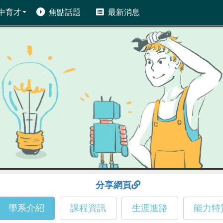
中育才
焦點話題
最新消息
分享網頁
學系介紹
課程資訊
生涯進路
能力特