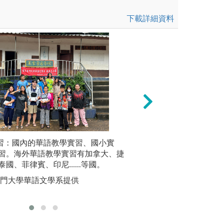
下載詳細資料
作品外，亦指導學生進行古今
實習：國內的華語教學實習、國小實
專題製作：以個別
2、學習
生對詩文體製特色的掌握。
習。海外華語教學實習有加拿大、捷
製作，完成與中國
事田野調
國、菲律賓、印尼......等國。
的成果及發表，類
民俗學、
作、劇本編寫、編
金門大學華語文學系提供
版權:國立
劃、展演等。
圖解:畢展發表
版權:系上自行拍