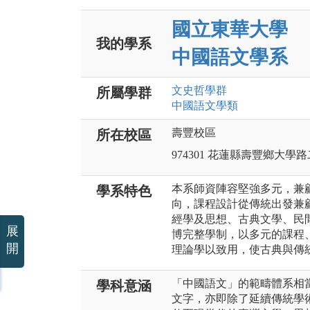
國立東華大學
我的學系
中國語文學系
文史哲
學群
所屬學群
中國語文
學類
壽豐校區
所在校區
974301 花蓮縣壽豐鄉大學
本系師資陣容堅強多元，兼
學系特色
向，課程設計從傳統出發兼
經學及思想、古典文學、民
展
博完整學制，以多元的課程
開
理論學以致用，使古典與傳
「中國語文」的範疇體系相
學科意涵
文字，亦即除了延續傳統學