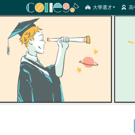
大學選才
高
ColleGo! 大學選才與高中育才輔助系統