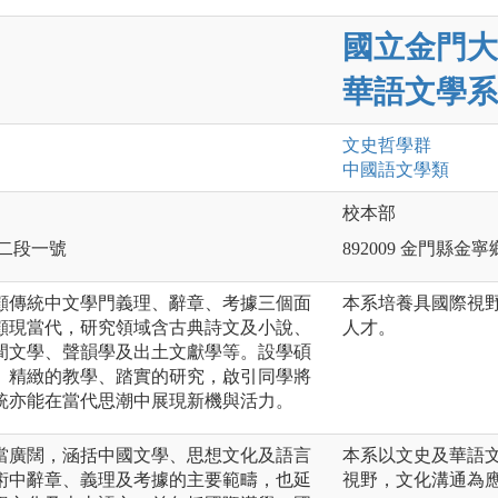
國立金門大
華語文學系
文史哲
學群
中國語文
學類
校本部
路二段一號
892009 金門縣金
顧傳統中文學門義理、辭章、考據三個面
本系培養具國際視
顧現當代，研究領域含古典詩文及小說、
人才。
間文學、聲韻學及出土文獻學等。設學碩
、精緻的教學、踏實的研究，啟引同學將
統亦能在當代思潮中展現新機與活力。
當廣闊，涵括中國文學、思想文化及語言
本系以文史及華語
術中辭章、義理及考據的主要範疇，也延
視野，文化溝通為