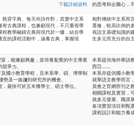
下載詳細資料
的思考和企圖心，
、熟背字典、每天吟詩作對，其實中文系
相對傳統中文系而
僅有古典課程，也兼顧現代，不只重視學
選修，較高比例的
課程教學融鑄古典與現代於一爐，結合學
視語文基礎知識的
適宜的課程活動中，涵養古典，掌握現
生多元而充分的自
豐富，能兼顧興趣，並培養紮實的中文專業
本系提供海外華語
的競爭力。
西亞......。
育及國小教育學程，且本系學、碩、博學制
本系亦提供國小教
的優勢及一路讀到研究所的機會。
就華語文教學而言
課程，最快可於五年獲學士、碩士學位。
員會之官網所刊之
相關課程及實習，
就多元發展、職涯
各項實習項目和甄
課程設計和能力養