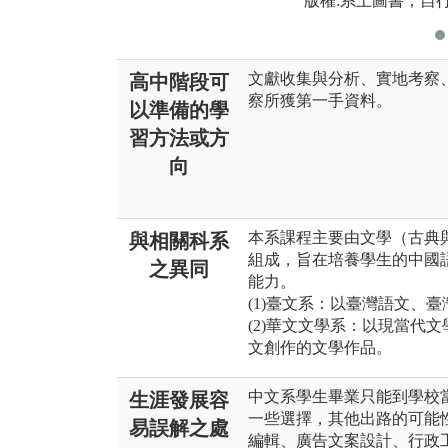
版權:系上圖書，自
文獻收集與分析、實地考察
高中階段可
察所獲第一手資料。
以準備的學
習方法或方
向
本系課程主要由文學（古典
與相關科系
組成，旨在培養學生的中國
之異同
能力。
(1)臺文系：以臺灣語文、
(2)華文文學系：以現當代
文創作的文學作品。
中文系學生畢業只能到學校
生涯發展容
一些選擇，其他出路的可能
易誤解之處
編輯、廣告文案設計、行政