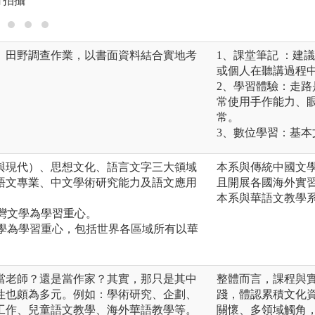
行拍攝
、田野調查作業，以書面資料結合實地考
1、課堂筆記 ：建
或個人在聽講過程
2、學習體驗：走
常使用手作能力、
常。
3、數位學習：基
與現代）、思想文化、語言文字三大領域
本系與傳統中國文
語文專業、中文學術研究能力及語文應用
且開展各國海外實
本系與華語文教學
臺灣文學為學習重心。
文學為學習重心，包括世界各區域所有以華
當老師？還是當作家？其實，那只是其中
整體而言，課程與
性也頗為多元。例如：學術研究、企劃、
踐，體認累積文化
工作、兒童語文教學、海外華語教學等。
關懷、多領域觸角