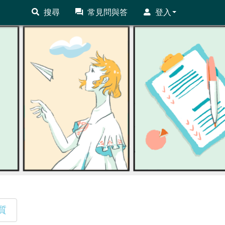
搜尋
常見問與答
登入
質