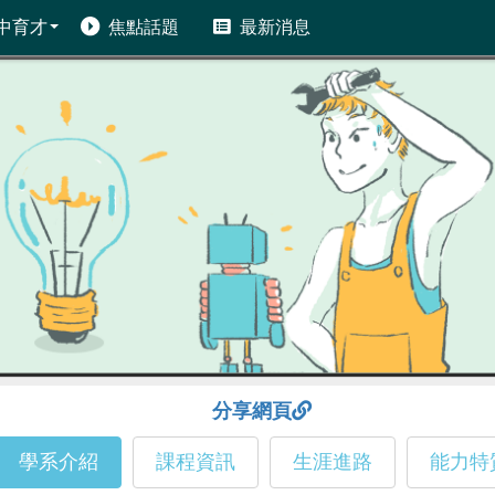
中育才
焦點話題
最新消息
分享網頁
學系介紹
課程資訊
生涯進路
能力特