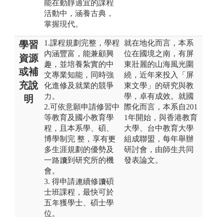
能在動靜適宜的課程
活動中，涵養古典，
掌握現代。
1.課程規劃完整，學程
就在地化而言，本系
學習
內涵豐富，能兼顧興
位在國境之南，有屏
資源
趣，並培養紮實的中
東壯麗的山海風光圍
或補
文專業知能，同時強
繞，近年來投入「屏
充說
化進修及就業的競爭
東文學」的研究與教
力。
學，卓有成效。就國
明
2.可依意願申請修習中
際化而言，本系自201
等教育及國小教育學
1年開始，與香港教育
程，且本系學、碩、
大學、台中教育大學
博學制完 整，享有更
組成聯盟，每年舉辦
多生涯規劃的優勢及
研討會，由師生共同
一路讀到研究所的機
發表論文。
會。
3. 得申請連續修讀碩
士班課程，最快可於
五年獲學士、碩士學
位。