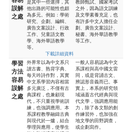
是其中一些選擇，其
教師甄試、國家考試
誤解
他出路的可能性也頗
之外，因為語文訓練
為多元。例如：學術
及文學素養充足，也
之處
研究、企劃、編輯、
有許多中文人擔任企
廣告文案設計、行政
劃、廣告文案設計、
工作、兒童語文教
秘書、海外華語教學
學、海外華語教學
等工作。
等。
下載詳細資料
外界常以為中文系只
一般人容易認為中文
學習
讀古書、熟背字典、
系課程與高中國文雷
方法
每天吟詩作對，其實
同，或是背誦古文、
容易
中文系學習內容相當
辨認形音義而已。事
誤解
多元廣泛，不僅有古
實上，本系的研究領
典課程，也兼顧現
域涵蓋古代經典與現
之處
代，不只重視學術訓
代文學，強調應用能
練，也強調應用。本
力，除了各文類的創
系課程教學融鑄古典
作練習外，也加強在
與現代於一爐，結合
地文學的田野調查，
學理與應用，使學生
或企劃寫作。