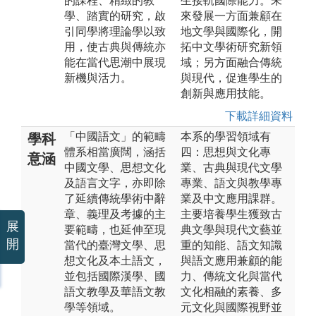
的課程、精緻的教
生接軌國際能力。未
學、踏實的研究，啟
來發展一方面兼顧在
引同學將理論學以致
地文學與國際化，開
用，使古典與傳統亦
拓中文學術研究新領
能在當代思潮中展現
域；另方面融合傳統
新機與活力。
與現代，促進學生的
創新與應用技能。
下載詳細資料
「中國語文」的範疇
本系的學習領域有
學科
體系相當廣闊，涵括
四：思想與文化專
意涵
中國文學、思想文化
業、古典與現代文學
及語言文字，亦即除
專業、語文與教學專
了延續傳統學術中辭
業及中文應用課群。
章、義理及考據的主
主要培養學生獲致古
展
要範疇，也延伸至現
典文學與現代文藝並
開
當代的臺灣文學、思
重的知能、語文知識
想文化及本土語文，
與語文應用兼顧的能
並包括國際漢學、國
力、傳統文化與當代
語文教學及華語文教
文化相融的素養、多
學等領域。
元文化與國際視野並