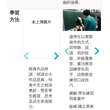
融的涵養。
學習
方法
未上傳圖片
讓學生以實際
專
操作的方式，
個
習得聽、說、
式
讀、寫的技
行
能，於板書教
完
室、書法教室
詩文習作：除
文
經典作品研
訓練學生寫
研讀作品外，
文
讀：研讀古今
字，語態教室
亦指導學生進
的
作品原典，領
練習口說技
行古今詩文習
表
會中文之精深
巧。
作，強化學生
括
奧妙，豐富學
對詩文體製特
圖解:學生練習
作
生鑑賞、思考
色的掌握。
寫板書中
作
及語文表達能
圖解:學生作品
寫
版權:國立屏東
力。