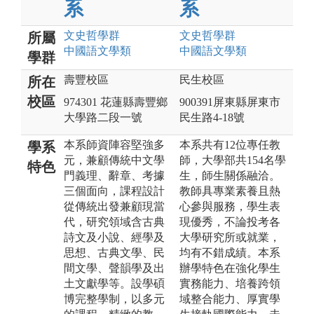
系
系
文史哲
學群
文史哲
學群
所屬
中國語文
學類
中國語文
學類
學群
壽豐校區
民生校區
所在
校區
974301 花蓮縣壽豐鄉
900391屏東縣屏東市
大學路二段一號
民生路4-18號
本系師資陣容堅強多
本系共有12位專任教
學系
元，兼顧傳統中文學
師，大學部共154名學
特色
門義理、辭章、考據
生，師生關係融洽。
三個面向，課程設計
教師具專業素養且熱
從傳統出發兼顧現當
心參與服務，學生表
代，研究領域含古典
現優秀，不論投考各
詩文及小說、經學及
大學研究所或就業，
思想、古典文學、民
均有不錯成績。本系
間文學、聲韻學及出
辦學特色在強化學生
土文獻學等。設學碩
實務能力、培養跨領
博完整學制，以多元
域整合能力、厚實學