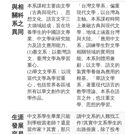
本系課程主要由文學
「台灣文學系」偏重
與相
（古典與現代）、思
現代文學，以台灣為
關科
想文化、語言文字三
主軸。本系課程時間
系之
大領域組成，旨在培
上兼融古典與現代文
異同
養學生的中國語文專
學，地域上涵蓋台灣
業、中文學術研究能
與大陸。「應用中文
力及語文應用能力。
系」訓練學生對文學
(1)臺文系：以臺灣語
相關領域的實用技
文、臺灣文學為學習
能。本系則體用兼
重心。
顧，以文學、語文的
(2)華文文學系：以現
紮實學養做為應用的
當代文學為學習重
根基。「華語文學
心，包括世界各區域
系」著重現代語言的
所有以華文創作的文
教學理論。本系在語
學作品。
言之外，也注重文
學、思想的學習。
中文系學生畢業只能
讀中文系的人難找工
生涯
到學校當老師？還是
作?其實中文系學生的
發展
當作家？其實，那只
出路很廣，除了投考
容易