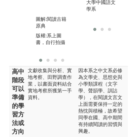
訪
大學中國語文
版權:學生作品
查
學系
劃
圖解:閱讀古籍
圖
原典
版
版權:系上圖
拍
書，自行拍攝
文獻收集與分析、實
因本系之中文系必修
高中
地考察、田野調查作
為文學史、思想史與
階段
業，以書面資料結合
小學類課程（文字
可以
實地考察所獲第一手
學、聲韻學、訓詁
準備
資料。
學），在閱讀文言文
上面需要保持一定的
的學
熱忱與積極，故希望
習方
同學在國、高中期間
法或
有持續閱讀的習慣與
方向
興趣。