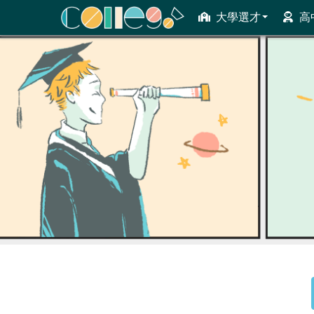
大學選才
高
ColleGo! 大學選才與高中育才輔助系統