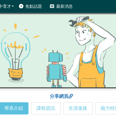
中育才
焦點話題
最新消息
分享網頁
學系介紹
課程資訊
生涯進路
能力特