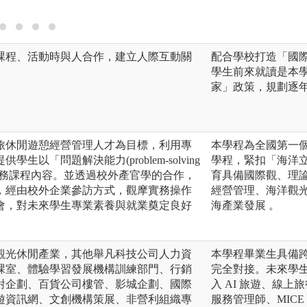
課程、活動時與人合作，建立人際互動關
配合學校打造「國
學生前來就讀是本學
家」政策，規劃逐
旅休閒遊憩經營管理人才為目標，利用專
本學程為全國第一
以「問題解決能力(problem-solving
學程，緊扣「海洋
式之實務課程內容。並透過校外產官學的合作，
育具備國際觀、理
，經由校外企業參訪方式，觀摩實務操作
經營管理、海洋觀
會，對未來學生專業素養與就業奠定良好
海產業發展 。
觀光休閒產業，其他舉凡科技公司人力資
本學程畢業生具備
課室、體驗學習發展機構訓練部門、行銷
完全對接。未來學
對企劃、百貨公司樓管、影城企劃、國際
入 AI 旅遊、線上
遊資訊網、文創機構策展、非營利組織專
服務管理師、MIC