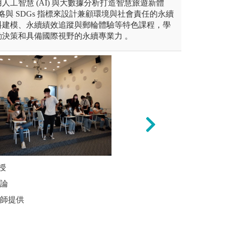
人工智慧 (AI) 與大數據分析打造智慧旅遊新體
策略與 SDGs 指標來設計兼顧環境與社會責任的永續
料建模、永續績效追蹤與郵輪體驗等特色課程，學
決策和具備國際視野的永續專業力 。
授
【企業參訪】：接
E化創新教
分析及評斷潛在問題，課堂參
訪與見習，參訪心
討論
圖解:線上
動討論），形成決策。
版權:單位所有
老師提供
版權:系辦