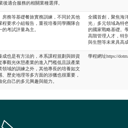
畢業後適合服務的相關業種選擇。
、房務等基礎餐旅實務訓練，不同於其他
全國首創，聚焦海
課程要求小組報告，重視培養同學團隊合
光」多元領域為特
一的考試評量為主。
的國家戰略基礎。
高階管理人才，特
與生態等未來具高成
養成也是有方法的，本系課程規劃與師資
學程網址https://dotm.n
從事觀光休憩產業的進入門檻低且該產業
業領域的訓練之外，其他專長的培養如文
感、歷史地理等多方面的涉獵也很重要，
強化自己的多元興趣與能力。