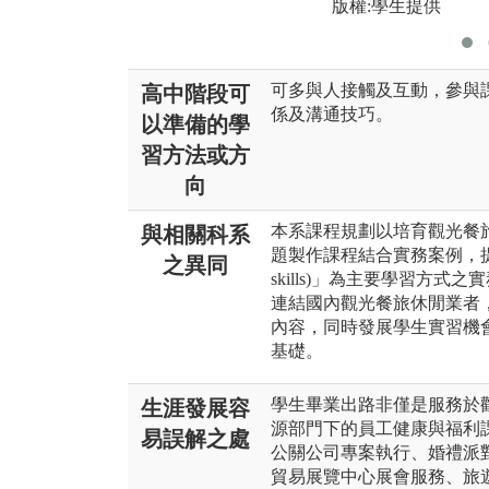
版權:學生提供
可多與人接觸及互動，參與
高中階段可
係及溝通技巧。
以準備的學
習方法或方
向
本系課程規劃以培育觀光餐
與相關科系
題製作課程結合實務案例，提供學生
之異同
skills)」為主要學習方
連結國內觀光餐旅休閒業者
內容，同時發展學生實習機
基礎。
學生畢業出路非僅是服務於
生涯發展容
源部門下的員工健康與福利
易誤解之處
公關公司專案執行、婚禮派
貿易展覽中心展會服務、旅