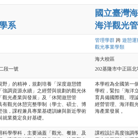
國立臺灣海
學系
海洋觀光管
管理
學群
跨
遊憩運
觀光事業
學類
海大校區
路二段一號
202基隆市中正區北
視野」的精神，規劃培養「深度遊憩體
本學程為全國第一
「強調資源永續」之經營與規劃的觀光休
學程，緊扣「海洋
「觀光產業與發展」及「休閒遊憩管
育具備國際觀、理
具有觀光休憩完整學制（學士、碩士、博
經營管理、海洋觀
堅強，課程兼具專業基礎訓練與新近學術
海產業發展 。
與就業奠定良好基礎。
用科學學科，主要涵蓋「觀光、餐旅、及
課程設計高度強調