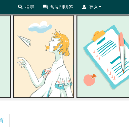
搜尋
常見問與答
登入
質