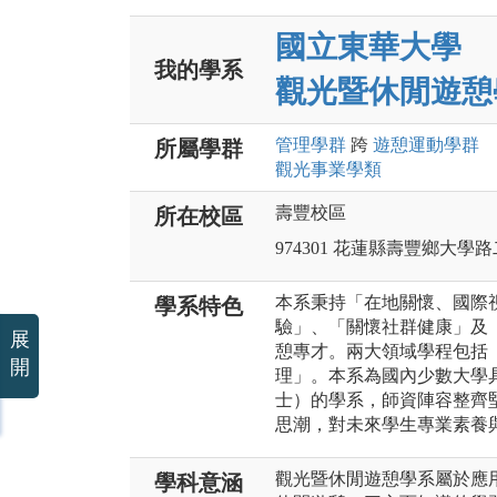
國立東華大學
我的學系
觀光暨休閒遊憩
管理
學群
跨
遊憩運動
學群
所屬學群
觀光事業
學類
壽豐校區
所在校區
974301 花蓮縣壽豐鄉大學
本系秉持「在地關懷、國際
學系特色
驗」、「關懷社群健康」及
展
憩專才。兩大領域學程包括
開
理」。本系為國內少數大學
士）的學系，師資陣容整齊
思潮，對未來學生專業素養
觀光暨休閒遊憩學系屬於應
學科意涵