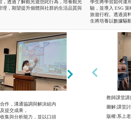
習，透過了解觀光遊憩此行為，培養觀光
學生將學習如何運用
管理，期望提升個體與社群的生活品質與
驗，並導入 ESG 
旅遊行程。透過資
生將培養以數據驅動
【個案研究】：
教師課堂講
合作，溝通協調與解決組內
閱讀個案，發掘、
圖解:課堂
及提交成果，
與及意見交流（互
版權:系上
收集與分析能力，並以口頭
版權:學生提供