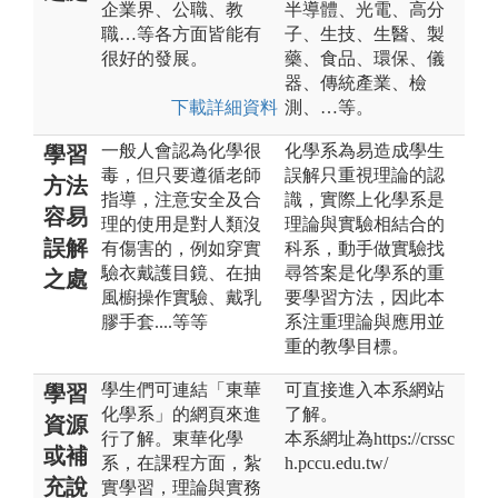
企業界、公職、教
半導體、光電、高分
職…等各方面皆能有
子、生技、生醫、製
很好的發展。
藥、食品、環保、儀
器、傳統產業、檢
下載詳細資料
測、…等。
一般人會認為化學很
化學系為易造成學生
學習
毒，但只要遵循老師
誤解只重視理論的認
方法
指導，注意安全及合
識，實際上化學系是
容易
理的使用是對人類沒
理論與實驗相結合的
誤解
有傷害的，例如穿實
科系，動手做實驗找
驗衣戴護目鏡、在抽
尋答案是化學系的重
之處
風櫥操作實驗、戴乳
要學習方法，因此本
膠手套....等等
系注重理論與應用並
重的教學目標。
學生們可連結「東華
可直接進入本系網站
學習
化學系」的網頁來進
了解。
資源
行了解。東華化學
本系網址為https://crssc
或補
系，在課程方面，紮
h.pccu.edu.tw/
充說
實學習，理論與實務