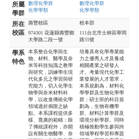
數理化
學群
數理化
學群
所屬
化學
學類
化學
學類
學群
壽豐校區
校本部
所在
校區
974301 花蓮縣壽豐鄉
111台北市士林區華岡
大學路二段一號
路55號
本系整合化學與生
培養具有化學專業能
學系
物、材料、醫學及奈
力之優秀人才及養成
特色
米等科技知識之教學
相關產業之研發人
與研究，訓練學生現
才。考量現代化學工
代化多元之學習與研
業發展的人才需求，
究能力，切入化學生
本系規劃為，材料化
物學與奈米材料科
學學群及生物化學學
學，以改進傳統化學
群；碩士班的科目規
領域過於侷限之缺
劃為，生物有機學
點。本系課程提供多
群、材料計算學群及
樣、寬廣的範疇：除
環境分析學群。同時
了傳統課程外，亦開
積極推動學生參與跨
設有關生物醫學、奈
領域學程學習和專題