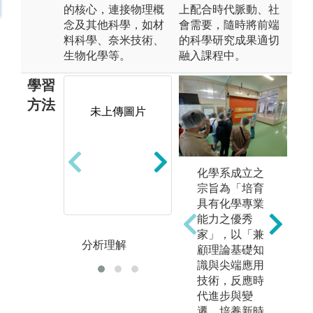
的核心，連接物理概
上配合時代脈動、社
念及其他科學，如材
會需要，隨時將前端
料科學、奈米技術、
的科學研究成果適切
生物化學等。
融入課程中。
學習
方法
未上傳圖片
未上傳圖片
化學系成立之
宗旨為「培育
具有化學專業
能力之優秀
家」，以「兼
分析理解
理論與計算
記
顧理論基礎知
識與尖端應用
技術，反應時
代進步與變
遷，培養新時