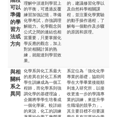
理解中須達到學習上
的，建議修習化學以
可以
的平衡，可透過反覆
及自然科學相關課
準備
練習加強記憶，準備
程，並注重化學實驗
化學考試，亦強調理
的動手操作過程，了
的學
解能力。化學觀念與
解每一個動作及步驟
習方
公式之間的連結也相
的原因和原理。
法或
當重要，只要掌握化
方向
學反應的觀念，加上
對於相關計算的熟
練，就能達到學習效
果。
化學系與化工系最大
系定位為「強化化學
與相
的差異在於化工系將
專業的基礎，協助同
關科
學生訓練成為一個工
學在大學畢業後能順
系之
程師，而化學系則強
利進入研究所，以接
異同
調化學的基礎理論，
收更進一步的學識專
企圖將學學生培養成
業的訓練，來提升學
一個化學家。較詳細
生職場的競爭力」。
的來說，化工的訓練
其主要目標不但要讓
著重於化學工廠營運
學生具有深厚的化學