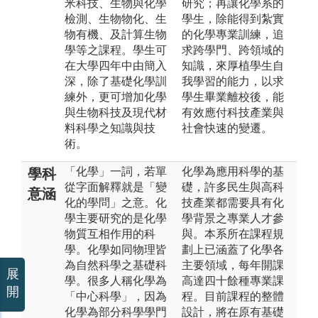
米科技、生物與化學
研究；再讓化學系的
檢測、生物物化、生
學生，除能得到紮實
物有機、及計算生物
的化學專業訓練，追
學等之課程。學生可
求跨學門、跨領域的
在大學四年中由簡入
知識，來厚植學生自
深，除了基礎化學訓
我學習的能力，以求
練外，更可增加化學
學生畢業離校後，能
與生物科技及現代材
有效應付科技產業與
料科學之知識與技
社會快速的變遷。
術。
「化學」一詞，若單
化學為應用科學的基
學科
從字面解釋就是「變
礎，許多民生與高科
意涵
化的學問」之意。化
技產業都需要具有化
學主要研究的是化學
學背景之專業人才參
物質互相作用的科
與。本系所在課程規
學。化學如同物理皆
劃上已涵蓋了化學各
為自然科學之基礎科
主要領域，每年開課
展
學。很多人稱化學為
高達四十餘種專業課
開
「中心科學」，因為
程。目前課程的整體
化學為部分科學學門
設計，將在原有基礎