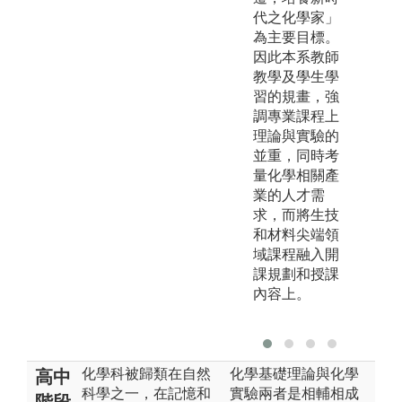
代之化學家」
為主要目標。
因此本系教師
教學及學生學
習的規畫，強
調專業課程上
理論與實驗的
並重，同時考
量化學相關產
業的人才需
求，而將生技
和材料尖端領
域課程融入開
課規劃和授課
內容上。
化學科被歸類在自然
化學基礎理論與化學
高中
科學之一，在記憶和
實驗兩者是相輔相成
階段