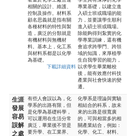
相關的設計、維護、
專業基礎，以建立進
控制及操作。材料系
入碩士班或職場的能
顧名思義就是指有關
力，並要讓學生順利
各種材料的特性與製
進入碩士班或職場。
造，廣泛的分類就是
除能夠得到紮實的化
有機材料與無機材
學專業訓練，還有機
料。基本上，化工系
會追求跨學門、跨領
與材料系都是以化學
域的知識，來厚植學
為基礎。
生自我學習的能力，
下載詳細資料
以求學生畢業離校
後，能有效應付科技
產業與社會快速的變
遷。
有些人會誤以為，化
化學系是理論與實驗
生涯
學系的出路有限，但
相結合的科系，故未
發展
是化學為基礎科學，
來的出路是很寬廣
容易
可以運用在生活分常
的，可與相當多的相
誤解
廣泛，畢業後不管是
關產業結合，例如：
要升學、在工業界、
化學、化工、材料、
之處