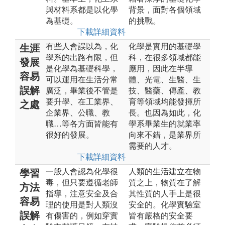
與材料系都是以化學
背景，面對各個領域
為基礎。
的挑戰。
下載詳細資料
有些人會誤以為，化
化學是實用的基礎學
生涯
學系的出路有限，但
科，在很多領域都能
發展
是化學為基礎科學，
應用，因此在半導
容易
可以運用在生活分常
體、光電、生醫、生
誤解
廣泛，畢業後不管是
技、醫藥、傳產、教
要升學、在工業界、
育等領域均能發揮所
之處
企業界、公職、教
長。也因為如此，化
職…等各方面皆能有
學系畢業生的就業率
很好的發展。
向來不錯，是業界所
需要的人才。
下載詳細資料
一般人會認為化學很
人類的生活建立在物
學習
毒，但只要遵循老師
質之上，物質在了解
方法
指導，注意安全及合
其性質的人手上是很
容易
理的使用是對人類沒
安全的。化學實驗室
誤解
有傷害的，例如穿實
皆有嚴格的安全要