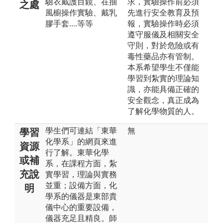
驗衣戴護目鏡、在抽
求，實驗操作前必須
之處
風櫥操作實驗、戴乳
先進行安全教育及預
膠手套....等等
報，實驗操作時必須
遵守服儀及相關安全
守則，對於危險或有
毒性藥品亦有管制。
本系希望學生不僅能
學習到紮實的理論知
識，亦能具備正確的
安全觀念，真正成為
了解化學物質的人。
學生們可連結「東華
無
學習
化學系」的網頁來進
資源
行了解。東華化學
或補
系，在課程方面，紮
充說
實學習，理論與實務
並重；設備方面，化
明
學系的儀器是東部貴
儀中心的重要設備，
儀器充足且精良。師