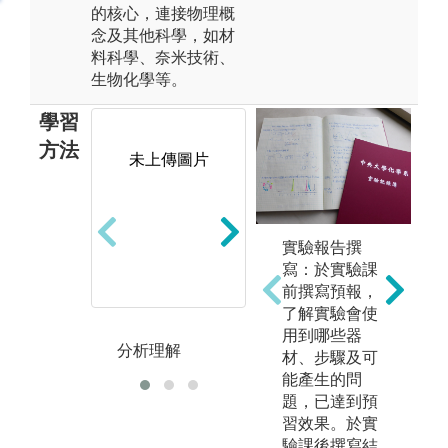
的核心，連接物理概
念及其他科學，如材
料科學、奈米技術、
生物化學等。
學習
方法
未上傳圖片
未上傳圖片
實驗報告撰
寫：於實驗課
前撰寫預報，
了解實驗會使
用到哪些器
分析理解
理論與計算
記
材、步驟及可
能產生的問
題，已達到預
習效果。於實
驗課後撰寫結