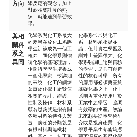
方向
學反應的觀念，加上
對於相關計算的熟
練，就能達到學習效
果。
化學系與化工系最大
化學系常常與化工
與相
的差異在於化工系將
系、材料系相提並
關科
學生訓練成為一個工
論，但其實在學習及
系之
程師，而化學系則強
訓練上差異很大。化
異同
調化學的基礎理論，
學系強調理論與實驗
企圖將學學生培養成
的學習，是具有創造
一個化學家。較詳細
性的核心科學，所有
的來說，化工的訓練
的應用都必須奠基於
著重於化學工廠營運
基礎化學之上；化工
相關的設計、維護、
系則著重化學運用於
控制及操作。材料系
工業中之學習，強調
顧名思義就是指有關
有效率的生產。無論
各種材料的特性與製
未來想要從事學術研
造，廣泛的分類就是
究或是投身產業，化
有機材料與無機材
學系畢業生都能夠憑
料。基本上，化工系
藉著深厚的基礎化學