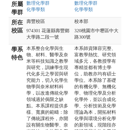
數理化
學群
數理化
學群
所屬
化學
學類
化學
學類
學群
壽豐校區
校本部
所在
校區
974301 花蓮縣壽豐鄉
320桃園市中壢區中大
大學路二段一號
路300號
本系整合化學與生
本系師資陣容完整、
學系
物、材料、醫學及奈
富教學熱忱、研究領
特色
米等科技知識之教學
域多元，各教授學有
與研究，訓練學生現
專精並都有博士學
代化多元之學習與研
位，助教亦均有碩士
究能力，切入化學生
學位。本系除了基礎
物學與奈米材料科
的有機化學、無機化
學，以改進傳統化學
學、物理化學及分析
領域過於侷限之缺
化學外，並以合成化
點。本系課程提供多
學、分析技術及化學
樣、寬廣的範疇：除
理論為本，開拓材料
了傳統課程外，亦開
化學與環境分析化學
設有關生物醫學、奈
的新領域，現階段亦