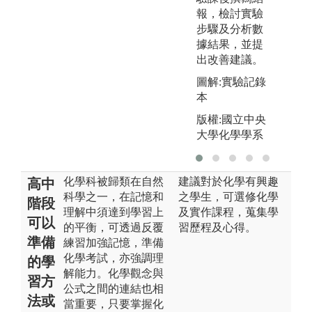
報，檢討實驗
步驟及分析數
據結果，並提
出改善建議。
圖解:實驗記錄
本
版權:國立中央
大學化學學系
化學科被歸類在自然
建議對於化學有興趣
高中
科學之一，在記憶和
之學生，可選修化學
階段
理解中須達到學習上
及實作課程，蒐集學
可以
的平衡，可透過反覆
習歷程及心得。
準備
練習加強記憶，準備
化學考試，亦強調理
的學
解能力。化學觀念與
習方
公式之間的連結也相
法或
當重要，只要掌握化