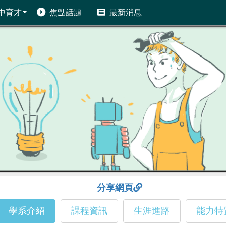
中育才
焦點話題
最新消息
分享網頁
學系介紹
課程資訊
生涯進路
能力特