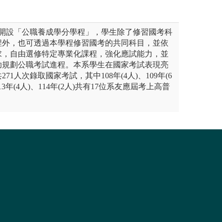
起開設「公職養成學分學程」，學生除了修習國考科
程外，也可透過本學程修習國考的共同科目，並依
求，自由選修特定專業化課程，強化應試能力，並
助規劃公職考試進程。本系學生在國家考試表現亮
共271人次錄取國家考試，其中108年(4人)、109年(6
113年(4人)、114年(2人)共有17位系友應屆考上高普