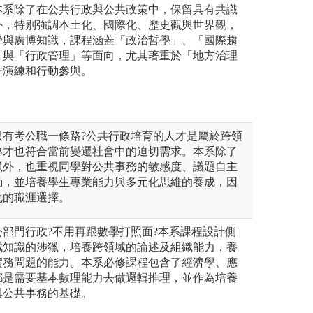
本系除了在公共行政與公共政策中，保留具有共識
外，特別強調本土化、國際化、歷史觀與世界觀，
野與廣博知識，課程涵蓋「政治哲學」、「國際趨
」與「行政管理」等面向，尤其著重於「地方治理
作演練和行動參與。
只有考公職一條路?公共行政培育的人才是屬於跨領
專才也符合當前變遷社會中的迫切需求。本系除了
獵外，也重視同學對公共事務的敏感度、議題自主
動，並培養學生專業能力與多元化思維的養成，因
化的職涯選擇。
部門行政?不用再跟數學打照面?本系課程設計側
域知識的涉獵，培養跨領域的論述及組織能力，養
實務問題的能力。本系必修課程包含了經濟學、應
都是需要基本數理能力去做邏輯推理，並作為培養
與公共事務的基礎。