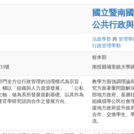
國立暨南國
公共行政與
法政
學群
跨
管理
學
行政管理
學類
校本部
33號
南投縣埔里鎮大學
部門全方位行政管理的治理模式為宗旨，
教學方面強調理論
，輔以「組織與人力資源發展」、「公私
究方面著重問題解
主軸，做為系所發展規劃基礎。以其作為
部地方政府、基層
產官學研究諮詢合作之發展方向。
組織倡導公民社會
援地方政府提升政
合作、交換學生、
流。