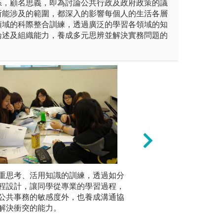
系，顧名思義，即為討論公共行政及政府政策的議
所能涉及的範圍，都深入的影響每個人的生活各層
領域的科際整合訓練，透過廣泛的學習各領域的知
論述及組織能力，養成多元思辨並解決實務問題的
重思考、活用知識的訓練，透過如分
(3)
本系自民國
與實際工作而產生的學習
程設計，讓同學從專業的學習過程，
討論學習：透過小
程，學生
公共事務的敏感度外，也養成溝通協
意機關、
解決衝突的能力。
組織等單
系學生從