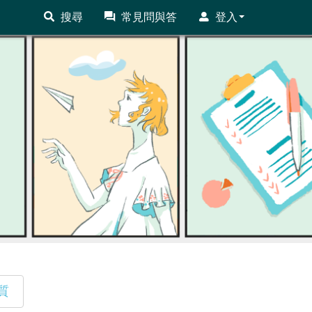
搜尋
常見問與答
登入
質