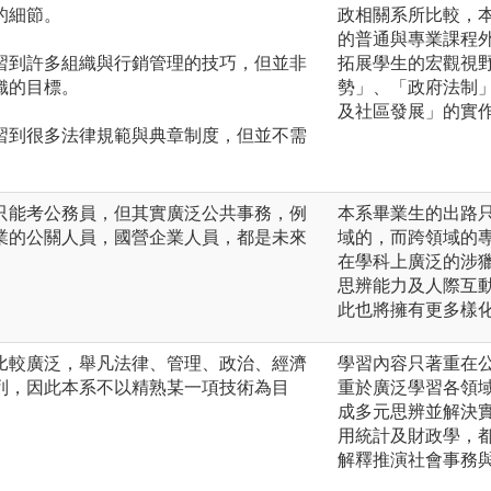
的細節。
政相關系所比較，
的普通與專業課程
習到許多組織與行銷管理的技巧，但並非
拓展學生的宏觀視
織的目標。
勢」、「政府法制
及社區發展」的實
習到很多法律規範與典章制度，但並不需
只能考公務員，但其實廣泛公共事務，例
本系畢業生的出路
業的公關人員，國營企業人員，都是未來
域的，而跨領域的
在學科上廣泛的涉
思辨能力及人際互
此也將擁有更多樣
比較廣泛，舉凡法律、管理、政治、經濟
學習內容只著重在公
列，因此本系不以精熟某一項技術為目
重於廣泛學習各領
成多元思辨並解決
用統計及財政學，
解釋推演社會事務