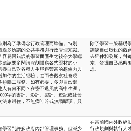
特別為了準備念行政管理而準備。特別
除了學習一般基礎
習過多所謂的公共事務與行政管理知識。
訓練自己敏銳的觀
且容易因錯誤的學習而產生之後令大學端
去延伸和發展，對
你應該要多閱讀深刻描寫各式題材的小
索、發掘自己感興
培養自己對各種人生境遇豐富的想像力與
思。
增加你的生活經驗，進而去觀察社會現
各類義工服務。如有必要，多與自己獨
他人有何不同？在密不透風的高中生涯，
000字的書評、影評、樂評、遊記或社會
文法束縛住，不無病呻吟或無謂喟嘆，只
在當前國內外政經
會學習到許多政府內部管理事務。但減少
行政規劃與執行人