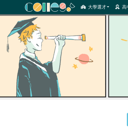
大學選才
高
ColleGo! 大學選才與高中育才輔助系統