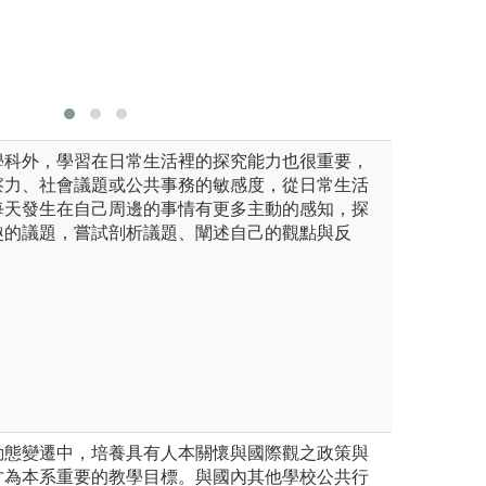
過程，並
事相關研
圖解:行政
學科外，學習在日常生活裡的探究能力也很重要，
察力、社會議題或公共事務的敏感度，從日常生活
每天發生在自己周邊的事情有更多主動的感知，探
趣的議題，嘗試剖析議題、闡述自己的觀點與反
動態變遷中，培養具有人本關懷與國際觀之政策與
才為本系重要的教學目標。與國內其他學校公共行