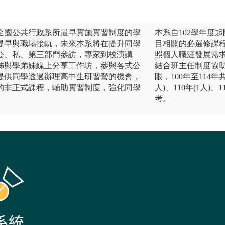
全國公共行政系所最早實施實習制度的學
本系自102學年度
提早與職場接軌，未來本系將在提升同學
目相關的必選修課
公、私、第三部門參訪，專家到校演講
照個人職涯發展需
姊與學弟妹線上分享工作坊，參與各式公
結合班主任制度協
提供同學透過辦理高中生研習營的機會，
眼，100年至114年
的非正式課程，輔助實習制度，強化同學
人)、110年(1人)、
考。