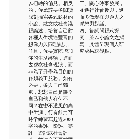
以扭轉的偏見。相反
三、關心時事發展，
的，你應該要多閱讀
並進行社會參與，進
深刻描寫各式題材的
而多做現在與過去之
小說、散文或社會議
聯想與對話。
題論述，培養自己對
四、嘗試問題式探
各種人生境遇豐富的
究，並以小論文之撰
想像力與同理能力。
寫，具體呈現個人研
並且，你要實際增加
究成果或觀點。
你的生活經驗，進而
去觀察社會現狀，而
非為了升學為目的的
各類義工服務。如有
必要，多與自己獨
處，想想自己是誰？
自己和他人有何不
同？在密不透風的高
中生涯，行有餘力可
時常練習寫超過2000
字的書評、影評、樂
評、遊記或社會評