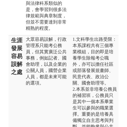
與法律科系類似的
是，會學習到很多法
律規範與典章制度，
但並不需要達到非常
精熟的程度。
大眾容易誤解，行政
1.文科學生出路受限：
生涯
管理系只能考公務
本系課程共有三個專
發展
員，但其實廣泛公共
業模組，目的即是培
容易
事務，例如記者、國
養學生除報考公職
誤解
會助理，以及企業的
外，亦可以擔任社區
公關人員，國營企業
或部落發展規畫師、
之處
人員，都是未來可能
民意代表、政治公
的選項。
關、國會助理等。
2.本系並非培養公務員
的補習班，公務員只
是其中一個本系畢業
生可以參與的職業選
擇。重要的是培養具
備獨立自主思考與判
斷，並能夠參與公共