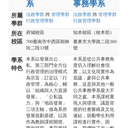
系
事務學系
法政
學群
跨
管理
學群
法政
學群
跨
管理
學群
所屬
行政管理
學類
行政管理
學類
學群
府城校區
知本校區（校本部）
所在
校區
700臺南市中西區樹林
臺東市大學路二段369
街二段33號
號
本系以發展出公、
本系是從公共事務角
學系
私、第三部門全方位
度切入理解社會現
特色
行政管理的治理模式
實，以文化現實作為
為宗旨，訂定以「行
底蘊，參與公共事
政管理」為核心，輔
務，這是與其他一般
以「組織與人力資源
公共事務學系最大不
發展」、「公私協
同之處。本系課程重
力」與「地區發展」
視人與環境、議題背
三項主軸，做為系所
後的社會脈絡及文化
發展規劃基礎。以其
連結，鼓勵學生利用
作為教師課程開授、
課程進行實作。因