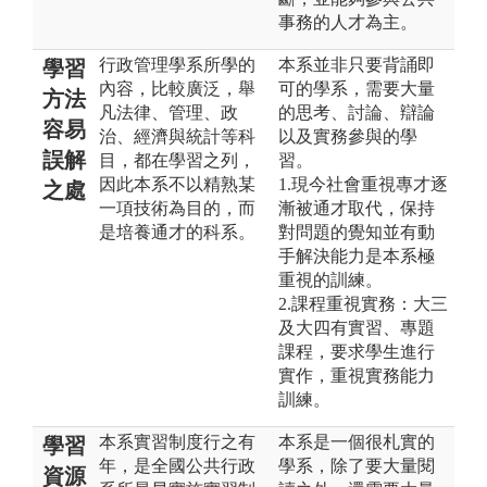
事務的人才為主。
行政管理學系所學的
本系並非只要背誦即
學習
內容，比較廣泛，舉
可的學系，需要大量
方法
凡法律、管理、政
的思考、討論、辯論
容易
治、經濟與統計等科
以及實務參與的學
誤解
目，都在學習之列，
習。
因此本系不以精熟某
1.現今社會重視專才逐
之處
一項技術為目的，而
漸被通才取代，保持
是培養通才的科系。
對問題的覺知並有動
手解決能力是本系極
重視的訓練。
2.課程重視實務：大三
及大四有實習、專題
課程，要求學生進行
實作，重視實務能力
訓練。
本系實習制度行之有
本系是一個很札實的
學習
年，是全國公共行政
學系，除了要大量閱
資源