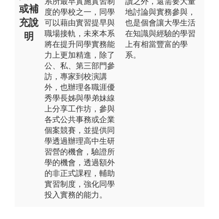
系所最早實施實習制
讀之外，還需要大量
或補
度的學校之一，同學
地討論與實務參與，
充說
可以藉由實習提早與
也是個會讓大學生活
職場接軌，未來本系
在知識與經驗的學習
明
將在提升同學實務能
上有相當豐富的學
力上更加精進，除了
系。
公、私、第三部門參
訪，專家到校演講
外，也辦理各職涯優
秀學長姊與學弟妹線
上分享工作坊，參與
各式公共事務或企業
個案競賽，並提供同
學透過辦理高中生研
習營的機會，驗證所
學的機會，透過額外
的非正式課程，輔助
實習制度，強化同學
投入實務的能力。