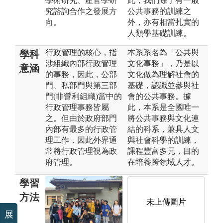
學術研究、產官學研
此，我們除了有一般
究諮詢合作之發展方
公共事務的訓練之
向。
外，亦有相當扎實的
人類學基礎訓練。
行政管理的核心，指
本系系名為「公共與
學科
涉組織內部行政管理
文化事務」，乃是以
意涵
的事務，因此，公部
文化做為理解社會的
門、私部門與第三部
基礎，認識並參與社
門(非營利組織)當中的
會的公共事務。據
行政管理事務皆屬
此，本系是全國唯一
之。但由於政府部門
將公共事務與文化連
內部有最多的行政管
結的科系，兼具人文
理工作，因此外界通
與社會科學的訓練，
常將行政管理視為政
課程豐富多元，目的
府管理。
在培養跨領域人才。
學習
方法
未上傳圖片
展