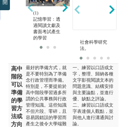
開
(3)
(1)
(2)
討
記憶學習：透
參與學習：透
過
過閱讀文獻及
過參與實際工
產
書面考試產生
作而產生的學
的
的學習
習
社會科學研究
法。
最好的準備方式，就
一、練習以口語或文
高中
是不要特別為了準備
字，整理、歸納各種
階段
念行政管理而準備。
文字影視閱讀文本的
可以
特別是，不要提前於
問題意識、結構安排
準備
高中階段學習過多所
與主要論點，並進行
謂的公共事務與行政
優、缺點之評論。
的學
管理知識。這些知識
二、練習以口語或文
習方
不但片段、零碎，且
字表達個人觀點，並
法或
容易因錯誤的學習而
與他人進行溝通與討
方向
產生之後令大學端難
論。