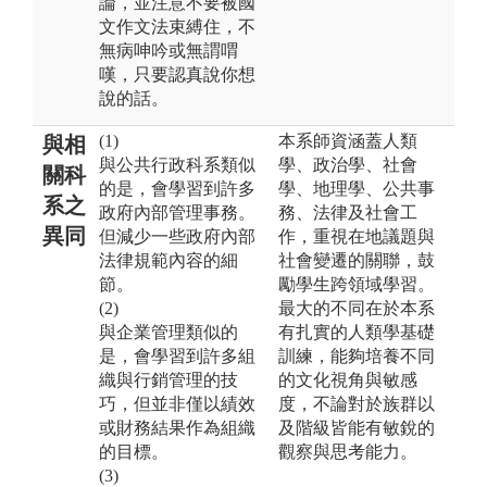
論，並注意不要被國
文作文法束縛住，不
無病呻吟或無謂喟
嘆，只要認真說你想
說的話。
(1)
本系師資涵蓋人類
與相
與公共行政科系類似
學、政治學、社會
關科
的是，會學習到許多
學、地理學、公共事
系之
政府內部管理事務。
務、法律及社會工
異同
但減少一些政府內部
作，重視在地議題與
法律規範內容的細
社會變遷的關聯，鼓
節。
勵學生跨領域學習。
(2)
最大的不同在於本系
與企業管理類似的
有扎實的人類學基礎
是，會學習到許多組
訓練，能夠培養不同
織與行銷管理的技
的文化視角與敏感
巧，但並非僅以績效
度，不論對於族群以
或財務結果作為組織
及階級皆能有敏銳的
的目標。
觀察與思考能力。
(3)