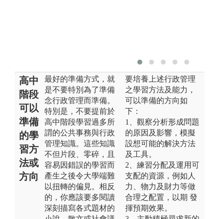
最好的準備方式，就
要培養上述行政管理
高中
是不要特別為了準備
之學習方法及能力，
階段
念行政管理而準備。
可以準備的方向如
可以
特別是，不要提前於
下：
準備
高中階段學習過多所
1、觀察分析形成問題
謂的公共事務與行政
的原因及影響，模擬
的學
管理知識。這些知識
設想可能的解決方法
習方
不但片段、零碎，且
及工具。
法或
容易因錯誤的學習而
2、練習分配及運用可
方向
產生之後令大學端難
支配的資源，例如人
以扭轉的偏見。相反
力、物力及財力等做
的，你應該要多閱讀
合理之配置，以期 發
深刻描寫各式題材的
揮預期效果。
小說、散文或社會議
3、主動積極尋求新的