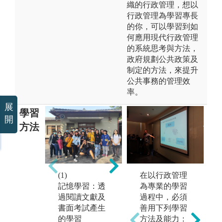
織的行政管理，想以
行政管理為學習專長
的你，可以學習到如
何應用現代行政管理
的系統思考與方法，
政府規劃公共政策及
制定的方法，來提升
公共事務的管理效
率。
展
學習
開
方法
(3)
在以行政管理
(1)
(2)
討
為專業的學習
記憶學習：透
參與學習：透
過
過程中，必須
過閱讀文獻及
過參與實際工
產
善用下列學習
書面考試產生
作而產生的學
的
方法及能力：
的學習
習