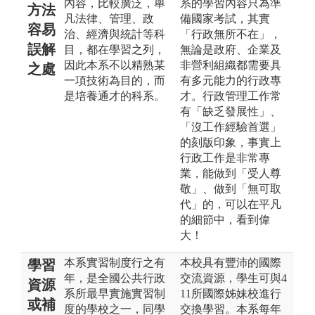
內容，比較廣泛，舉
系的學習內容只為準
方法
凡法律、管理、政
備國家考試，其實
容易
治、經濟與統計等科
「行政無所不在」，
誤解
目，都在學習之列，
無論是政府、企業及
因此本系不以精熟某
非營利組織都需要具
之處
一項技術為目的，而
有多元能力的行政專
是培養通才的科系。
才。行政管理工作常
有「缺乏發展性」、
「沒工作經驗首選」
的刻版印象，事實上
行政工作是非常專
業，能做到「受人尊
敬」、做到「無可取
代」的，可以在平凡
的細節中，看到偉
大！
本系實習制度行之有
本校具有豐沛的國際
學習
年，是全國公共行政
交流資源，學生可與4
資源
系所最早實施實習制
11所國際姊妹校進行
或補
度的學校之一，同學
交換學習。本系每年