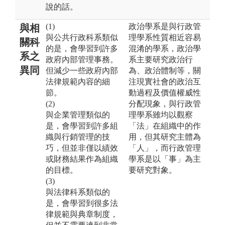
說的話。
(1)
政治學系是與行政管
與相
與公共行政科系類似
理學系性質相近容易
關科
的是，會學習到許多
混淆的學系，政治學
系之
政府內部管理事務。
系主要研究政治行
異同
但減少一些政府內部
為、政治體制等，關
法律規範內容的細
注現實社會的政治互
節。
動過程及價值權威性
(2)
分配現象，與行政管
與企業管理類似的
理學系雖均以觀察
是，會學習到許多組
「法」在組織中的作
織與行銷管理的技
用，但其研究主體為
巧，但並非僅以績效
「人」，而行政管理
或財務結果作為組織
學系是以「事」為主
的目標。
要研究對象。
(3)
與法律科系類似的
是，會學習到很多法
律規範與典章制度，