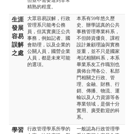
但並不需要達到非常
精熟的程度。
大眾容易誤解，行政
本系有59年悠久歷
生涯
管理系只能考公務
史、辦學認真的公共
發展
員，但其實廣泛公共
事務管理專業科系，
容易
事務，例如記者、國
不但師資優良、課程
誤解
會助理，以及企業的
設計兼顧理論與實務
公關人員，國營企業
並重，並不只是國家
之處
人員，都是未來可能
考試相關科系，本系
的選項。
畢業系友工作職別也
廣佈台灣各公、私部
門相關之行政、管
理、金融、財務、行
銷、傳播、物流、運
輸以及人力資源等各
專業領域，是個十分
實用、廣受歡迎的科
系。
行政管理學系所學的
一般認為行政管理學
學習