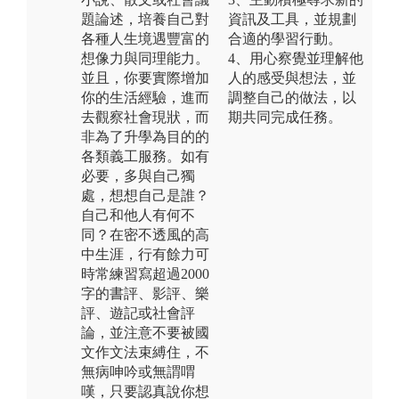
題論述，培養自己對
資訊及工具，並規劃
各種人生境遇豐富的
合適的學習行動。
想像力與同理能力。
4、用心察覺並理解他
並且，你要實際增加
人的感受與想法，並
你的生活經驗，進而
調整自己的做法，以
去觀察社會現狀，而
期共同完成任務。
非為了升學為目的的
各類義工服務。如有
必要，多與自己獨
處，想想自己是誰？
自己和他人有何不
同？在密不透風的高
中生涯，行有餘力可
時常練習寫超過2000
字的書評、影評、樂
評、遊記或社會評
論，並注意不要被國
文作文法束縛住，不
無病呻吟或無謂喟
嘆，只要認真說你想