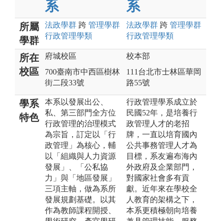
系
系
法政
學群
跨
管理
學群
法政
學群
跨
管理
學群
所屬
行政管理
學類
行政管理
學類
學群
府城校區
校本部
所在
校區
700臺南市中西區樹林
111台北市士林區華岡
街二段33號
路55號
本系以發展出公、
行政管理學系成立於
學系
私、第三部門全方位
民國52年，是培養行
特色
行政管理的治理模式
政管理人才的老招
為宗旨，訂定以「行
牌，一直以培育國內
政管理」為核心，輔
公共事務管理人才為
以「組織與人力資源
目標，系友遍布海內
發展」、「公私協
外政府及企業部門，
力」與「地區發展」
對國家社會多有貢
三項主軸，做為系所
獻。近年來在學校全
發展規劃基礎。以其
人教育的架構之下，
作為教師課程開授、
本系更積極朝向培養