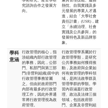
學術研究、產官學研
兼具管理技能、服務
究諮詢合作之發展方
熱忱、自我實踐及多
向。
元發展的專業人才邁
進，結合「大學社會
責任計畫」(USR)，建
立「永續治理、社會
實踐及公共參與」的
發展特色及新品牌形
象。
行政管理的核心，指
行政管理學系屬於行
學科
涉組織內部行政管理
政管理學類，是研究
意涵
的事務，因此，公部
公共事務如何獲得推
門、私部門與第三部
動，及政府與企業如
門(非營利組織)當中的
何有效管理的學科領
行政管理事務皆屬
域，是跨法政學群及
之。但由於政府部門
管理學群的學類。學
內部有最多的行政管
習內容涵蓋行政管
理工作，因此外界通
理、政治及法律三個
常將行政管理視為政
領域，包括政府部
府管理。
門、企業及非營利組