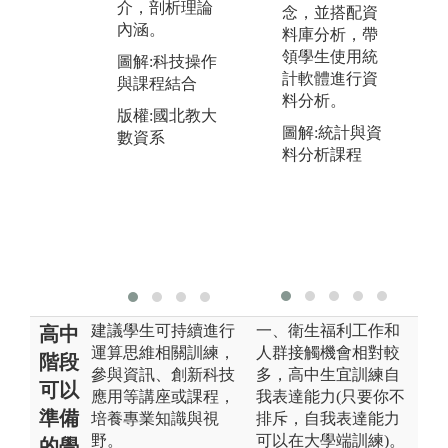
深入了解課程
介，剖析理論
念，並搭配資
度
內涵與深化學
內涵。
料庫分析，帶
習。
圖
領學生使用統
圖解:科技操作
計軟體進行資
圖解:透過企業
與課程結合
版
料分析。
參觀體驗學
數
版權:國北教大
習，讓學生理
圖解:統計與資
數資系
論與實務結
料分析課程
版權:國北教大
數資系
建議學生可持續進行
一、衛生福利工作和
高中
運算思維相關訓練，
人群接觸機會相對較
階段
參與資訊、創新科技
多，高中生宜訓練自
可以
應用等講座或課程，
我表達能力(只要你不
準備
培養專業知識與視
排斥，自我表達能力
野。
可以在大學端訓練)。
的學