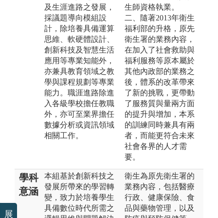
及生涯進路之發展，
生師資格執業。
採議題導向模組設
二、隨著2013年衛生
計，除培養具備運算
福利部的升格，原先
思維、軟硬體設計、
衛生署的業務內容，
創新科技及智慧生活
在加入了社會救助與
應用等專業知能外，
福利服務等原本屬於
亦兼具教育領域之教
其他內政部的業務之
學與課程規劃等專業
後，體系的改革帶來
能力。職涯進路除進
了新的挑戰，更帶動
入各級學校擔任教職
了服務質與量兩方面
外，亦可至業界擔任
的提升與增加，本系
數據分析或資訊領域
的訓練同時兼具有兩
相關工作。
者，而能更符合未來
社會各界的人才需
要。
本組基於創新科技之
衛生為原先衛生署的
學科
發展所帶來的學習轉
業務內容，包括醫療
意涵
變，致力於培養學生
行政、健康保險、食
具備數位時代所需之
品與藥物管理，以及
展