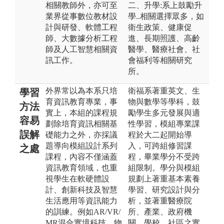
相關教師外，亦可至
二、升學:系上鼓勵升
業界從事數位教材設
學..相關選擇眾多，如
計與研發、軟體工程
衛生政策、健康促
師、大數據分析工程
進、長期照護、高齡
師及人工智慧相關資
醫學、醫療社會、社
訊工作。
會福利等相關研究
所。
外界常以為本系只培
衛福系著重英文、生
學習
育資訊教育專業，事
物與數學等學科，鼓
方法
實上，本組的課程規
勵學生多元發展與適
容易
劃除培育資訊相關基
性學習，模組專業課
誤解
礎能力之外，亦採議
程於大二起開始導
題導向模組設計系列
入，可跨組修習課
之處
課程，內容不僅涵蓋
程，畢業學分不受跨
資訊教育領域，也重
組限制。學分與模組
視學生在軟硬體設
規劃上著重基本素養
計、創新科技及智慧
學習、研究設計與分
生活應用等資訊能力
析，並著重醫療院
的訓練。例如AR/VR/
所、產業、政府機
MR混合實境科技、物
關、學校、社區之實