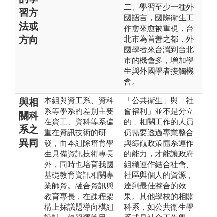
二、學習至少一種外
習方
國語言，國際衛生工
法或
作愈來愈被重視，台
方向
北市為首善之都，外
國學者來台灣到台北
市的機會多，增加學
生與外國學者接觸機
會。
本組與資工系、資科
「公共衛生」與「社
與相
系等學系的差別主要
會福利」並不是分立
關科
在資工、資科等系偏
的，相關工作的人員
系之
重在資訊技術的研
仍需要透過專業整合
異同
發，而本組除培育學
與綜觀政策體系運作
生具備資訊技術專長
的能力，才能讓政府
外，同時也培育我國
組織運作結合社會、
基礎教育資訊相關專
社區與個人的資源，
業師資。融合資訊與
達到最佳整合的效
教育專長，在課程架
果。其他學校的相關
構上採議題導向模組
科系，如公共衛生學