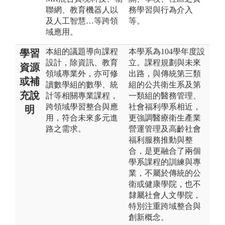
聯網、教育機器人以
務學習與行為介入
及人工智慧…等跨領
等。
域應用。
本組的議題導向課程
本學系為104學年度設
學習
設計，除資訊、教育
立。課程規劃與未來
資源
領域專業外，亦可修
出路，與傳統第三類
或補
讀數學組的數學、統
組的公共衛生系及第
充說
計等相關專業課程，
一類組的醫務管理、
跨領域學習整合與應
社會福利學系相近，
明
用，符合未來多元進
更強調醫療衛生產業
路之需求。
營運管理及高齡社會
福利服務推動與整
合，是更融合了兩個
學系課程的訓練與專
業，不屬於傳統的公
衛或健康學院，也不
隸屬社會人文學院，
特別注重跨域整合與
創新概念。