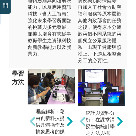
邏輯思維與問題解決
防疫與預防保健等，
開
能力，以及應用資訊
再加入了社會救助與
科技（含人工智慧）
福利服務等原本屬於
強化未來學習所面臨
其他內政部會的任務
的挑戰與多元發展，
之後，使得原本分屬
並據以培育有志從事
於兩個不同系統的兩
教職學生之資訊科技
個獨立公眾服務體
創新教學能力以及就
系，出現了健康與照
業力。
護上、下游互相整合
分工的必要性。
學習
方法
團
程
體驗學習：透
理論解析：藉
統計與資料分
組
過實務範例的
由創新科技提
析：在課堂講
透
體驗與演練以
供具體操作及
授生物統計學
交
及實地參訪，
抽象思考的媒
之方法與概
習