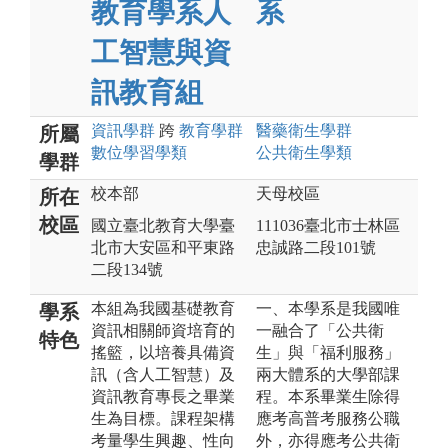
教育學系人
系
工智慧與資
訊教育組
資訊
學群
跨
教育
學群
醫藥衛生
學群
所屬
數位學習
學類
公共衛生
學類
學群
校本部
天母校區
所在
校區
國立臺北教育大學臺
111036臺北市士林區
北市大安區和平東路
忠誠路二段101號
二段134號
本組為我國基礎教育
一、本學系是我國唯
學系
資訊相關師資培育的
一融合了「公共衛
特色
搖籃，以培養具備資
生」與「福利服務」
訊（含人工智慧）及
兩大體系的大學部課
資訊教育專長之畢業
程。本系畢業生除得
生為目標。課程架構
應考高普考服務公職
考量學生興趣、性向
外，亦得應考公共衛