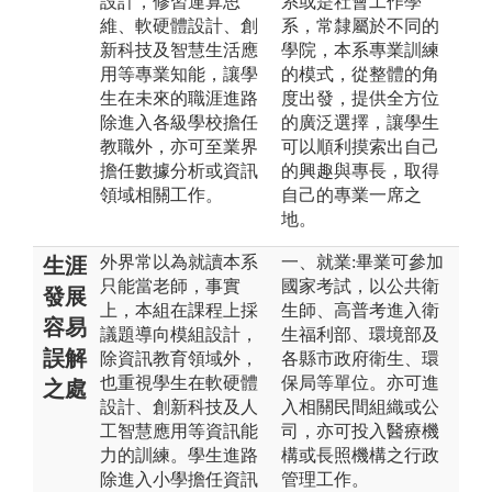
設計，修習運算思
系或是社會工作學
維、軟硬體設計、創
系，常隸屬於不同的
新科技及智慧生活應
學院，本系專業訓練
用等專業知能，讓學
的模式，從整體的角
生在未來的職涯進路
度出發，提供全方位
除進入各級學校擔任
的廣泛選擇，讓學生
教職外，亦可至業界
可以順利摸索出自己
擔任數據分析或資訊
的興趣與專長，取得
領域相關工作。
自己的專業一席之
地。
外界常以為就讀本系
一、就業:畢業可參加
生涯
只能當老師，事實
國家考試，以公共衛
發展
上，本組在課程上採
生師、高普考進入衛
容易
議題導向模組設計，
生福利部、環境部及
誤解
除資訊教育領域外，
各縣市政府衛生、環
也重視學生在軟硬體
保局等單位。亦可進
之處
設計、創新科技及人
入相關民間組織或公
工智慧應用等資訊能
司，亦可投入醫療機
力的訓練。學生進路
構或長照機構之行政
除進入小學擔任資訊
管理工作。