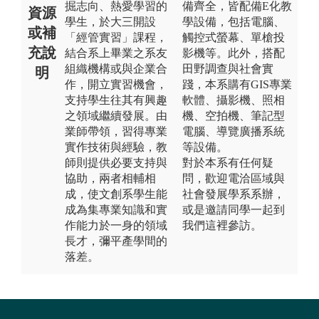
掘志向、熱愛學習的
備齊全，皆配備E化教
資源
學生，於大三開設
學設備，包括電腦、
或補
「經管實習」課程，
觸控式螢幕、單槍投
充說
結合系上畢業之系友
影機等。此外，搭配
組織機構或與企業合
田野調查與社會實
明
作，開立實習機會，
踐，本系購有GIS專業
支持學生往其有興趣
軟體、攝影機、照相
之領域繼續發展。由
機、空拍機、筆記型
業師帶領，習得專業
電腦、導覽廣播系統
實作技術與經驗，教
等設備。
師則提供必要支持與
對於本系有任何疑
協助，兩者相輔相
問，歡迎電洽區域與
成，使文創系學生能
社會發展學系系辦，
成為集專業知識和實
或是邀請同學一起到
作能力於一身的領域
我們這裡參訪。
長才，彌平產學間的
落差。