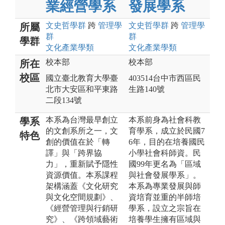
業經營學系
發展學系
文史哲
學群
跨
管理
學
文史哲
學群
跨
管理
學
所屬
群
群
學群
文化產業
學類
文化產業
學類
校本部
校本部
所在
校區
國立臺北教育大學臺
403514台中市西區民
北市大安區和平東路
生路140號
二段134號
本系為台灣最早創立
本系前身為社會科教
學系
的文創系所之一，文
育學系，成立於民國7
特色
創的價值在於「轉
6年，目的在培養國民
譯」與「跨界協
小學社會科師資。民
力」，重新賦予隱性
國99年更名為「區域
資源價值。本系課程
與社會發展學系」。
架構涵蓋《文化研究
本系為專業發展與師
與文化空間規劃》、
資培育並重的半師培
《經營管理與行銷研
學系，設立之宗旨在
究》、《跨領域藝術
培養學生擁有區域與