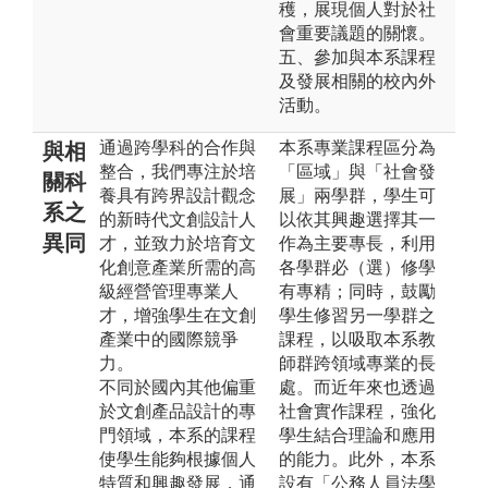
穫，展現個人對於社
會重要議題的關懷。
五、參加與本系課程
及發展相關的校內外
活動。
通過跨學科的合作與
本系專業課程區分為
與相
整合，我們專注於培
「區域」與「社會發
關科
養具有跨界設計觀念
展」兩學群，學生可
系之
的新時代文創設計人
以依其興趣選擇其一
異同
才，並致力於培育文
作為主要專長，利用
化創意產業所需的高
各學群必（選）修學
級經營管理專業人
有專精；同時，鼓勵
才，增強學生在文創
學生修習另一學群之
產業中的國際競爭
課程，以吸取本系教
力。
師群跨領域專業的長
不同於國內其他偏重
處。而近年來也透過
於文創產品設計的專
社會實作課程，強化
門領域，本系的課程
學生結合理論和應用
使學生能夠根據個人
的能力。此外，本系
特質和興趣發展，通
設有「公務人員法學