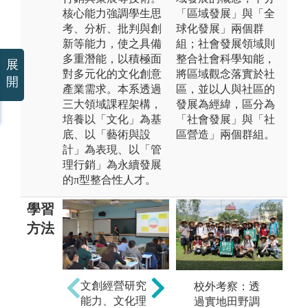
核心能力強調學生思
「區域發展」與「全
考、分析、批判與創
球化發展」兩個群
新等能力，使之具備
組；社會發展領域則
多重潛能，以積極面
整合社會科學知能，
展
對多元化的文化創意
將區域觀念落實於社
開
產業需求。本系透過
區，並以人與社區的
三大領域課程架構，
發展為經緯，區分為
培養以「文化」為基
「社會發展」與「社
底、以「藝術與設
區營造」兩個群組。
計」為表現、以「管
理行銷」為永續發展
的π型整合性人才。
學習
方法
文創經營研究
校外考察：透
思考、分析、
未
能力、文化理
過實地田野調
判斷、創造等