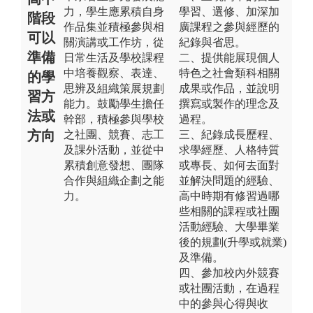
力，學生應累積自身
學習、選修、加深加
階段
作品集並積極參與相
廣課程之參與經歷的
可以
關演講或工作坊，從
紀錄與省思。
準備
日常生活及學校課程
二、提供能展現個人
中培養觀察、表達、
特色之社會類科相關
的學
思辨及組織策展規劃
成果或作品，並說明
習方
能力。鼓勵學生擔任
撰寫或製作的理念及
法或
幹部，積極參與學校
過程。
方向
之社團、競賽、志工
三、紀錄成長歷程、
及課外活動，並從中
求學經歷、人格特質
累積創意發想、團隊
或專長、如何去面對
合作與組織企劃之能
並解決問題的經驗、
力。
高中時期有修習過哪
些相關的課程或社團
活動經驗、大學畢業
後的規劃(升學或就業)
及準備。
四、參加校內外競賽
或社團活動，在過程
中的參與心得與收