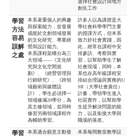
選擇社會設計與地方
創生工作
本系著重個人的興趣
許多人以為講授是大
學習
與探索能力，並發展
學社會科學學門主要
方法
成能於文創領域發展
的授課方式，但本系
容易
的文化研究、專業經
致力於社會實踐，因
誤解
營與設計能力。
此，經常在課程中安
本系課程架構分為三
排參訪、考察與實
之處
大領域——《文化研
習，以幫助學生了解
究與文化空間規
社會現場，同時，本
劃》、《經營管理與
系也在高年級課程安
行銷研究》、《跨領
排結合理論與實務的U
域藝術與媒體設
SR（大學社會責任）
計》，學生必須擇一
計畫，帶領學生進入
領域修滿20學分，為
社區實作，以幫助學
其主修領域，並同時
生提升解決問題的能
修習另兩領域課程作
力，以及銜接大學與
為輔助學習。
職場的落差。
本系適合願意主動發
本系每間教室教學設
學習