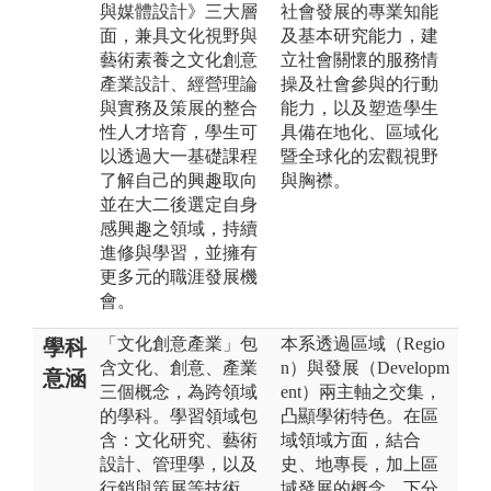
與媒體設計》三大層
社會發展的專業知能
面，兼具文化視野與
及基本研究能力，建
藝術素養之文化創意
立社會關懷的服務情
產業設計、經營理論
操及社會參與的行動
與實務及策展的整合
能力，以及塑造學生
性人才培育，學生可
具備在地化、區域化
以透過大一基礎課程
暨全球化的宏觀視野
了解自己的興趣取向
與胸襟。
並在大二後選定自身
感興趣之領域，持續
進修與學習，並擁有
更多元的職涯發展機
會。
「文化創意產業」包
本系透過區域（Regio
學科
含文化、創意、產業
n）與發展（Developm
意涵
三個概念，為跨領域
ent）兩主軸之交集，
的學科。學習領域包
凸顯學術特色。在區
含：文化研究、藝術
域領域方面，結合
設計、管理學，以及
史、地專長，加上區
行銷與策展等技術。
域發展的概念，下分