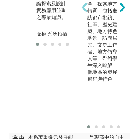
究
論探索及設計
查，探索地方
設計能力。
能
實務應用並重
特質，包括走
版權:系所拍攝
之專業知識。
訪都市鄉鎮、
版
社區、歷史建
築、地方特色
版權:系所拍攝
地景，訪問居
民、文史工作
者、地方領導
人等，帶領學
生深入瞭解一
個地區的發展
過程與特色。
本系著重多元發展能
一、呈現高中的自主
高中