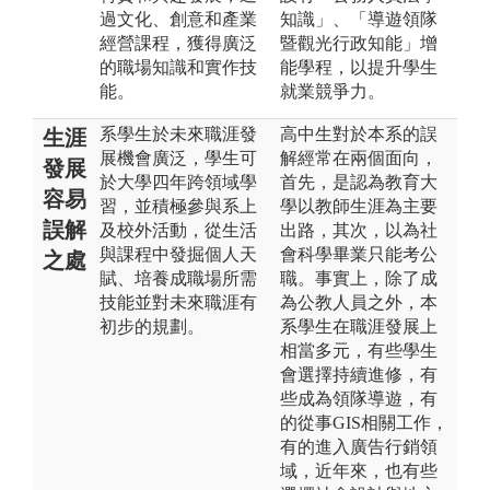
過文化、創意和產業
知識」、「導遊領隊
經營課程，獲得廣泛
暨觀光行政知能」增
的職場知識和實作技
能學程，以提升學生
能。
就業競爭力。
系學生於未來職涯發
高中生對於本系的誤
生涯
展機會廣泛，學生可
解經常在兩個面向，
發展
於大學四年跨領域學
首先，是認為教育大
容易
習，並積極參與系上
學以教師生涯為主要
誤解
及校外活動，從生活
出路，其次，以為社
與課程中發掘個人天
會科學畢業只能考公
之處
賦、培養成職場所需
職。事實上，除了成
技能並對未來職涯有
為公教人員之外，本
初步的規劃。
系學生在職涯發展上
相當多元，有些學生
會選擇持續進修，有
些成為領隊導遊，有
的從事GIS相關工作，
有的進入廣告行銷領
域，近年來，也有些