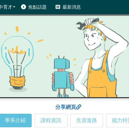
中育才
焦點話題
最新消息
分享網頁
學系介紹
課程資訊
生涯進路
能力特