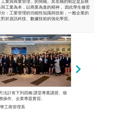
「工業與商業管理」的簡稱。其名稱的制定是反映
基與工業為本，以商業為進的精神 。因此學生修習
部分：工業管理的功能性知識與技術，一般企業的
上對於資訊科技、數據技術的強化學習。
數據分析、文字探勘、統計工
方法計有下列四種:課堂專業講授、個
業師協同
個案分析與研討：
工具，來進行資料擷取、分析、
務操作、企業專題實習。
練與分析，培養學
版權:長庚
、預測與圖形化輸出，讓學生
協調與團隊合作的
大學工商管理系
工具可以將平凡無奇的資料轉
務問題的能力。
品質與優化。