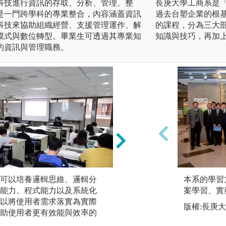
科技進行資訊的存取、分析、管理、整
長庚大學工商系是
是一門跨學科的專業整合，內容涵蓋資訊
過去台塑企業的根
科技來協助組織經營、支援管理運作、解
的課程，分為三大
模式與數位轉型。畢業生可透過其專業知
知識與技巧，再加
的資訊與管理職務。
可以培養邏輯思維、邏輯分
數據分析：運用大
本系的學習
能力、程式能力以及系統化
具，以及 AI相關
案學習、實
以將使用者需求落實為實際
建模、運用、歸納
版權:長庚
助使用者更有效能與效率的
得以了解運用各式
變為可以提升決策