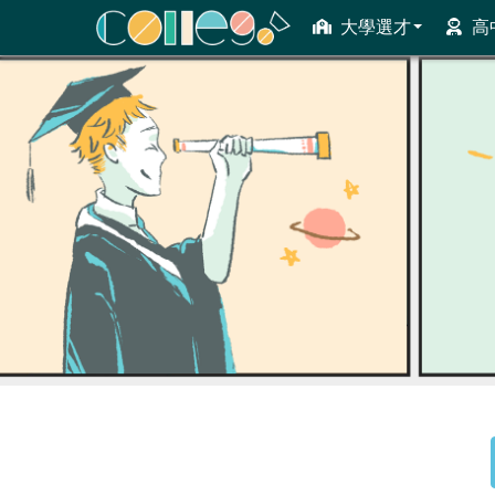
大學選才
高
ColleGo! 大學選才與高中育才輔助系統