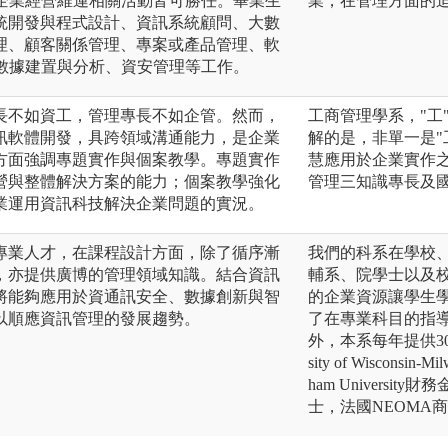
與企業經營維運相關活動皆可勝任。畢業生
業，在管理方面的
統開發與程式設計、資訊系統顧問、大數
理、顧客關係管理、專案或產品管理、軟
大數據建置與分析、資安管理等工作。
長不如資工，管理專長不如企管。然而，
工商管理學系，"工
訊軟體開發，具跨領域溝通能力，是企業
解的是，非單一是"
方面強調專題實作與個案教學。專題實作
慧應用於企業實作
營與整體解決方案的能力；個案教學強化
管理三知識專長及
業運用資訊科技解決企業問題的實況。
專業人才，在課程設計方面，除了循序漸
我們的科系在學校
，亦提供廣博的管理領域知識。結合資訊
輔系、院學士以及
將能夠應用於資通訊安全、數據創新與智
的企業資源讓學生
以順應資訊管理的發展趨勢。
了在專業科目的指
外，本系每年提供3
sity of Wisco
ham University財
士，法國NEOMA