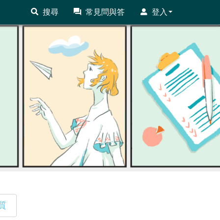
搜尋
常見問與答
登入
質