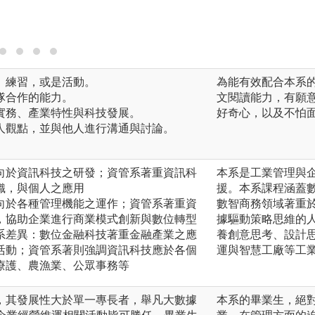
籍、練習，或是活動。
為能有效配合本系
團隊合作的能力。
文閱讀能力，有願
新實務、產業特性與科技發展。
好奇心，以及不怕
個人觀點，並與他人進行溝通與討論。
向於資訊科技之研發；資管系著重資訊科
本系是工業管理與
織，與個人之應用
援。本系課程涵蓋
向於各種管理機能之運作；資管系著重資
數智商務領域著重
，協助企業進行商業模式創新與數位轉型
據驅動策略思維的
系差異：數位金融科技著重金融產業之應
養創意思考、設計
活動；資管系著則強調資訊科技應於各個
運與智慧工廠等工
療護、農漁業、公眾事務等
，其發展性大於單一專長者，舉凡大數據
本系的畢業生，絕