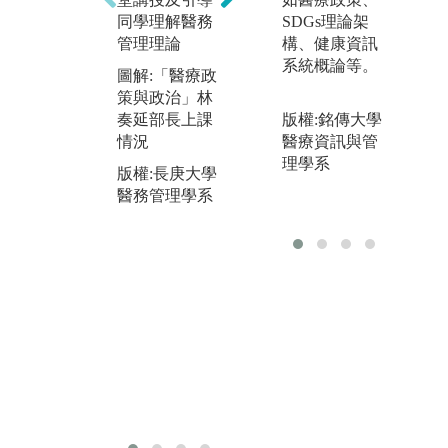
進
同學理解醫務
習與他人合作
SDGs理論架
管
管理理論
構、健康資訊
圖解:在長庚醫
務
系統概論等。
圖解:「醫療政
院實習的同學
合
策與政治」林
分組進行專案
包
奏延部長上課
改善
版權:銘傳大學
部
情況
醫療資訊與管
版權:長庚大學
長
理學系
版權:長庚大學
醫務管理學系
境
醫務管理學系
庚
清
院
機
圖
在
業
心
版
醫