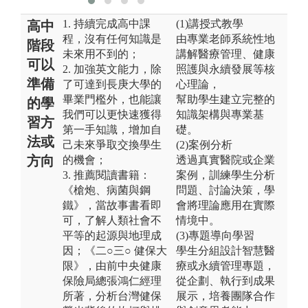
1. 持續完成高中課
(1)講授式教學
高中
程，沒有任何知識是
由專業老師系統性地
階段
未來用不到的；
講解醫療管理、健康
可以
2. 加強英文能力，除
照護與永續發展等核
準備
了可達到長庚大學的
心理論，
畢業門檻外，也能讓
幫助學生建立完整的
的學
我們可以更快速獲得
知識架構與專業基
習方
第一手知識，增加自
礎。
法或
己未來爭取交換學生
(2)案例分析
方向
的機會；
透過真實醫院或企業
3. 推薦閱讀書籍：
案例，訓練學生分析
《槍炮、病菌與鋼
問題、討論決策，學
鐵》，當故事書看即
會將理論應用在實際
可，了解人類社會不
情境中。
平等的起源與地理成
(3)專題導向學習
因；《二○三○ 健保大
學生分組設計智慧醫
限》，由前中央健康
療或永續管理專題，
保險局總張鴻仁經理
從企劃、執行到成果
所著，分析台灣健保
展示，培養團隊合作