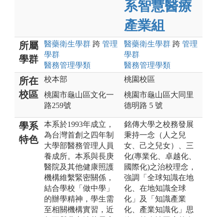
系智慧醫療
產業組
醫藥衛生
學群
跨
管理
醫藥衛生
學群
跨
管理
所屬
學群
學群
學群
醫務管理
學類
醫務管理
學類
校本部
桃園校區
所在
校區
桃園市龜山區文化一
桃園市龜山區大同里
路259號
德明路 5 號
本系於1993年成立，
銘傳大學之校務發展
學系
為台灣首創之四年制
秉持一念（人之兒
特色
大學部醫務管理人員
女、己之兒女）、三
養成所。本系與長庚
化(專業化、卓越化、
醫院及其他健康照護
國際化)之治校理念，
機構維繫緊密關係，
強調「全球知識在地
結合學校「做中學」
化、在地知識全球
的辦學精神，學生需
化」及「知識產業
至相關機構實習，近
化、產業知識化」思