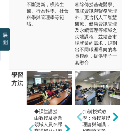
不斷更新，橫跨生
容除傳授基礎醫學、
醫、行為科學、社會
電腦資訊與醫務管理
科學與管理學等範
外，更含括人工智慧
疇。
醫療、健康資訊管理
及永續管理等領域之
展
尖端課程；並結合市
開
場就業的需求，規劃
出不同職涯導向的專
長模組，提供學子一
套融合
學習
方法
(
◆
◆課堂講授：
◆團隊學習：
(1)講授式教
藉
由教授及專業
課程設計讓同
學：傳授基礎
醫
領域人員在課
學有多次分組
理論與知識，
程
堂講授及引導
合作機會，學
如醫療政策、