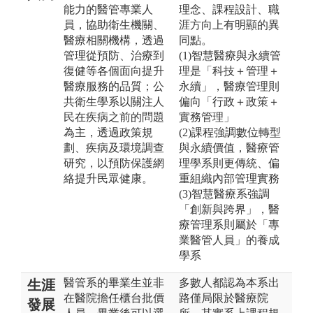
能力的醫管專業人
理念、課程設計、職
員，協助衛生機關、
涯方向上有明顯的異
醫療相關機構，透過
同點。
管理從預防、治療到
(1)智慧醫療與永續管
復健等各個面向提升
理是「科技＋管理＋
醫療服務的品質；公
永續」，醫療管理則
共衛生學系以關注人
偏向「行政＋政策＋
民在疾病之前的問題
實務管理」
為主，透過政策規
(2)課程強調數位轉型
劃、疾病及環境調查
與永續價值，醫療管
研究，以預防保護網
理學系則更傳統、偏
絡提升民眾健康。
重組織內部管理實務
(3)智慧醫療系強調
「創新與跨界」，醫
療管理系則屬於「專
業醫管人員」的養成
學系
醫管系的畢業生並非
多數人都認為本系出
生涯
在醫院擔任櫃台批價
路僅局限於醫療院
發展