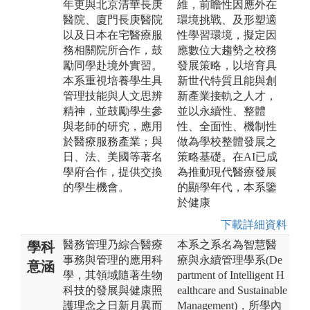
年更與北京清華長庚
維，前瞻性因應外在
醫院、廈門長庚醫院
環境挑戰、及形塑適
以及日本在宅醫療服
性學習環境，擬定因
務相關院所合作，鼓
應數位大趨勢之校務
勵同學赴境外實習。
發展策略，以培育具
本系重視培養學生具
新世代特質且能與創
管理技能與人文思辨
新產業接軌之人才，
精神，並鼓勵學生參
並以永續性、整體
與老師的研究，應用
性、全面性、機制性
於醫療服務產業；與
做為學校整體發展之
日、法、美國等著名
策略基礎。在AI已成
學府合作，提供交換
為推動現代醫療發展
的學生機會。
的顯學年代，本系鑒
於健康
下載詳細資料
醫務管理乃綜合醫療
本系之系名為智慧醫
學科
事務與管理的應用科
療與永續管理學系(De
意涵
學，其領域隨著生物
partment of Intelligent H
科技的發展與健康照
ealthcare and Sustainable
護理念之日新月異而
Management)，所學內