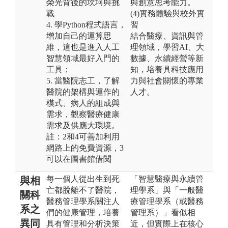
榮光背後的坎坷與挑
與創意思考能力。
戰
(4)實務體驗與校外實
4. 學Python程式語言，
習
增加自己的運算思
結合醫療、資訊與管
維，這也是進入人工
理領域，學習AI、大
智慧領域最好入門的
數據、永續經營等新
工具；
知，培養具科技應用
5. 當醫院志工，了解
力與社會關懷的專業
醫院的架構與運作的
人才。
模式、病人的組成與
需求，觀察醫療健康
需求及供應大環境。
註：2和4可善加利用
網路上的免費資源，3
可以在圖書館借閱
每一個人從出生到死
「智慧醫療與永續管
與相
亡都脫離不了醫院，
理學系」與「一般醫
關科
醫務管理學系關注人
療管理學系（或醫務
系之
們的健康管理，培養
管理系）」看似相
異同
具有管理和分析決策
近，但實際上在核心