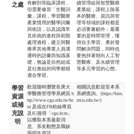
有解剖等臨床課程，
續管理組與智慧醫療
之處
但需要修習「生醫詞
產業組，課程上除基
彙」課程，學習醫療
本的醫療、資訊與管
產業慣用的醫學詞彙
理等領域的課程都是
與術語，以及認識常
必須要兼顧外；最重
見疾病的進程與初階
要的是時間管理，懂
處理過程，建立與醫
得自主學習、勇於發
療界其他專業人員溝
問解決問題，同時也
通時的語彙與知識基
要抱持著朝向人工智
礎，無論是自然組或
慧醫療、及永續管理
是社會組的同學都很
等多元學習的心態。
適合學習。
歡迎隨時瀏覽長庚大
相關訊息歡迎至本系
學習
學醫務管理學系網頁 h
系網查詢。(https://him.
資源
ttp://www.cgu.edu.tw/hc
mcu.edu.tw/)
或補
m 及或在FB粉絲專頁
充說
及IG搜尋「cgu.hcm」
以獲取本系最新消
明
息、系友動態及職缺
與招生資訊。