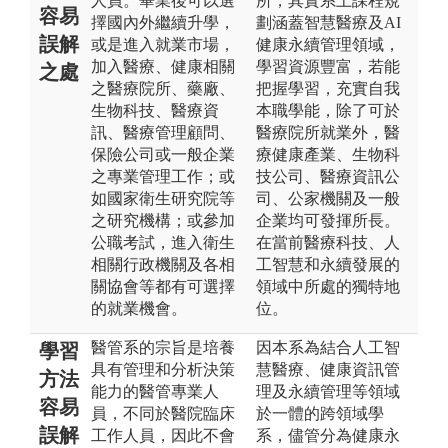
人員。畢業後可以選
所，其實系上課程規
容易
擇國內外繼續升學，
劃涵蓋智慧醫療及AI
誤解
或是進入就業市場，
健康永續管理領域，
加入醫療、健康相關
學習資源豐富，若能
之處
之醫療院所、藥廠、
把握學習，充實自我
生物科技、醫療資
本職學能，除了可於
訊、醫療管理顧問、
醫療院所就業外，醫
保險公司或一般企業
療健康產業、生物科
之專業管理工作；或
技公司、醫療資訊公
如國家衛生研究院等
司、公家機關及一般
之研究機構；或參加
企業均可發揮所長。
公職考試，進入衛生
在當前醫療科技、人
相關行政機關及各相
工智慧和永續發展的
關協會等都有可選擇
領域中所處的獨特地
的就業機會。
位。
醫管系的宗旨是培養
因本系為結合人工智
學習
具有管理和分析決策
慧醫療、健康資訊管
方法
能力的醫管專業人
理及永續管理等領域
容易
員，不同於醫院臨床
於一體的跨領域學
誤解
工作人員，因此不會
系，儘管分為健康永