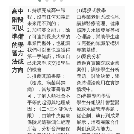
1. 持續完成高中課
(1)講授式教學
高中
程，沒有任何知識是
由專業老師系統性地
階段
未來用不到的；
講解醫療管理、健康
可以
2. 加強英文能力，除
照護與永續發展等核
準備
了可達到長庚大學的
心理論，幫助學生建
畢業門檻外，也能讓
立完整的知識架構與
的學
我們可以更快速獲得
專業基礎。
習方
第一手知識，增加自
(2)案例分析
法或
己未來爭取交換學生
透過真實醫院或企業
方向
的機會；
案例，訓練學生分析
3. 推薦閱讀書籍：
問題、討論決策，學
《槍炮、病菌與鋼
會將理論應用在實際
鐵》，當故事書看即
情境中。
可，了解人類社會不
(3)專題導向學習
平等的起源與地理成
學生分組設計智慧醫
因；《二○三○ 健保大
療或永續管理專題，
限》，由前中央健康
從企劃、執行到成果
保險局總張鴻仁經理
展示，培養團隊合作
所著，分析台灣健保
與創意思考能力。