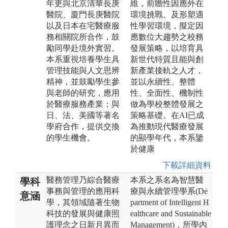
年更與北京清華長庚
維，前瞻性因應外在
醫院、廈門長庚醫院
環境挑戰、及形塑適
以及日本在宅醫療服
性學習環境，擬定因
務相關院所合作，鼓
應數位大趨勢之校務
勵同學赴境外實習。
發展策略，以培育具
本系重視培養學生具
新世代特質且能與創
管理技能與人文思辨
新產業接軌之人才，
精神，並鼓勵學生參
並以永續性、整體
與老師的研究，應用
性、全面性、機制性
於醫療服務產業；與
做為學校整體發展之
日、法、美國等著名
策略基礎。在AI已成
學府合作，提供交換
為推動現代醫療發展
的學生機會。
的顯學年代，本系鑒
於健康
下載詳細資料
醫務管理乃綜合醫療
本系之系名為智慧醫
學科
事務與管理的應用科
療與永續管理學系(De
意涵
學，其領域隨著生物
partment of Intelligent H
科技的發展與健康照
ealthcare and Sustainable
護理念之日新月異而
Management)，所學內