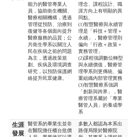
能力的醫管專業人
理念、課程設計、職
員，協助衛生機關、
涯方向上有明顯的異
醫療相關機構，透過
同點。
管理從預防、治療到
(1)智慧醫療與永續管
復健等各個面向提升
理是「科技＋管理＋
醫療服務的品質；公
永續」，醫療管理則
共衛生學系以關注人
偏向「行政＋政策＋
民在疾病之前的問題
實務管理」
為主，透過政策規
(2)課程強調數位轉型
劃、疾病及環境調查
與永續價值，醫療管
研究，以預防保護網
理學系則更傳統、偏
絡提升民眾健康。
重組織內部管理實務
(3)智慧醫療系強調
「創新與跨界」，醫
療管理系屬於「專業
醫管人員」的養成學
系
醫管系的畢業生並非
多數人都認為本系出
生涯
在醫院擔任櫃台批價
路僅局限於醫療院
發展