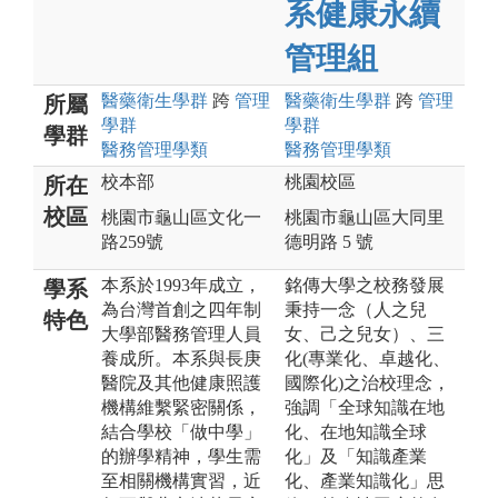
系健康永續
管理組
醫藥衛生
學群
跨
管理
醫藥衛生
學群
跨
管理
所屬
學群
學群
學群
醫務管理
學類
醫務管理
學類
校本部
桃園校區
所在
校區
桃園市龜山區文化一
桃園市龜山區大同里
路259號
德明路 5 號
本系於1993年成立，
銘傳大學之校務發展
學系
為台灣首創之四年制
秉持一念（人之兒
特色
大學部醫務管理人員
女、己之兒女）、三
養成所。本系與長庚
化(專業化、卓越化、
醫院及其他健康照護
國際化)之治校理念，
機構維繫緊密關係，
強調「全球知識在地
結合學校「做中學」
化、在地知識全球
的辦學精神，學生需
化」及「知識產業
至相關機構實習，近
化、產業知識化」思