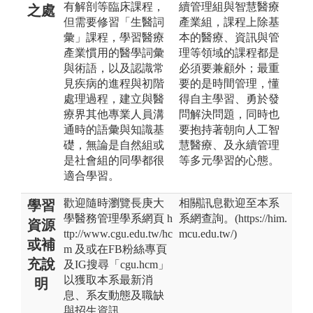
有解剖等臨床課程，
續管理組與智慧醫療
之處
但需要修習「生醫詞
產業組，課程上除基
彙」課程，學習醫療
本的醫療、資訊與管
產業慣用的醫學詞彙
理等領域的課程都是
與術語，以及認識常
必須要兼顧外；最重
見疾病的進程與初階
要的是時間管理，懂
處理過程，建立與醫
得自主學習、勇於發
療界其他專業人員溝
問解決問題，同時也
通時的語彙與知識基
要抱持著朝向人工智
礎，無論是自然組或
慧醫療、及永續管理
是社會組的同學都很
等多元學習的心態。
適合學習。
歡迎隨時瀏覽長庚大
相關訊息歡迎至本系
學習
學醫務管理學系網頁 h
系網查詢。(https://him.
資源
ttp://www.cgu.edu.tw/hc
mcu.edu.tw/)
或補
m 及或在FB粉絲專頁
充說
及IG搜尋「cgu.hcm」
以獲取本系最新消
明
息、系友動態及職缺
與招生資訊。