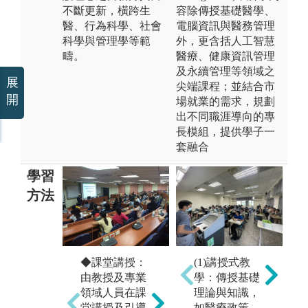
不斷更新，橫跨生
容除傳授基礎醫學、
醫、行為科學、社會
電腦資訊與醫務管理
科學與管理學等範
外，更含括人工智慧
疇。
醫療、健康資訊管理
及永續管理等領域之
展
尖端課程；並結合市
開
場就業的需求，規劃
出不同職涯導向的專
長模組，提供學子一
套融合
學習
方法
◆
◆課堂講授：
◆團隊學習：
(1)講授式教
藉
由教授及專業
課程設計讓同
學：傳授基礎
醫
領域人員在課
學有多次分組
理論與知識，
程
堂講授及引導
合作機會，學
如醫療政策、