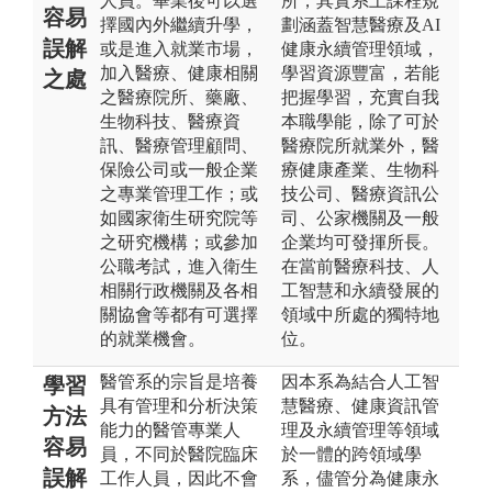
人員。畢業後可以選
所，其實系上課程規
容易
擇國內外繼續升學，
劃涵蓋智慧醫療及AI
誤解
或是進入就業市場，
健康永續管理領域，
加入醫療、健康相關
學習資源豐富，若能
之處
之醫療院所、藥廠、
把握學習，充實自我
生物科技、醫療資
本職學能，除了可於
訊、醫療管理顧問、
醫療院所就業外，醫
保險公司或一般企業
療健康產業、生物科
之專業管理工作；或
技公司、醫療資訊公
如國家衛生研究院等
司、公家機關及一般
之研究機構；或參加
企業均可發揮所長。
公職考試，進入衛生
在當前醫療科技、人
相關行政機關及各相
工智慧和永續發展的
關協會等都有可選擇
領域中所處的獨特地
的就業機會。
位。
醫管系的宗旨是培養
因本系為結合人工智
學習
具有管理和分析決策
慧醫療、健康資訊管
方法
能力的醫管專業人
理及永續管理等領域
容易
員，不同於醫院臨床
於一體的跨領域學
誤解
工作人員，因此不會
系，儘管分為健康永