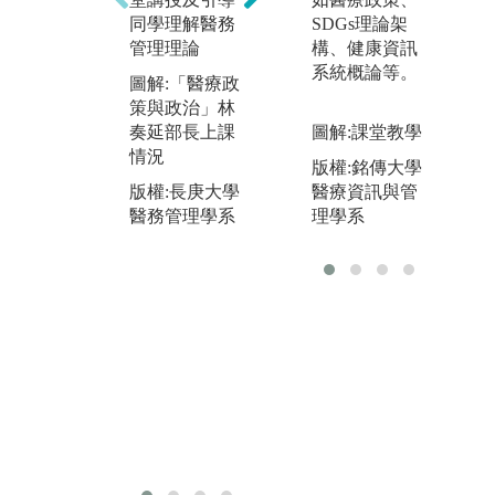
進
同學理解醫務
習與他人合作
SDGs理論架
管
管理理論
構、健康資訊
圖解:在長庚醫
務
系統概論等。
圖解:「醫療政
院實習的同學
合
策與政治」林
分組進行專案
包
奏延部長上課
改善
圖解:課堂教學
部
情況
版權:長庚大學
版權:銘傳大學
長
版權:長庚大學
醫務管理學系
醫療資訊與管
境
醫務管理學系
理學系
庚
清
院
機
圖
在
業
心
版
醫