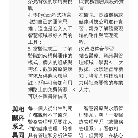
榮光背後的坎坷與挑
(4)實務體驗與校外實
戰
習
4. 學Python程式語言，
在醫院、長照機構或
增加自己的運算思
健康科技公司進行實
維，這也是進入人工
習，親身了解醫療現
智慧領域最好入門的
場的運作與管理流
工具；
程。
5. 當醫院志工，了解
(5)跨域整合學習
醫院的架構與運作的
結合醫療、資訊與管
模式、病人的組成與
理領域，學習AI、大
需求，觀察醫療健康
數據、永續經營等新
需求及供應大環境。
知，培養具科技應用
註：2和4可善加利用
力與社會關懷的專業
網路上的免費資源，3
人才。
可以在圖書館借閱
每一個人從出生到死
「智慧醫療與永續管
與相
亡都脫離不了醫院，
理學系」與「一般醫
關科
醫務管理學系關注人
療管理學系（或醫務
系之
們的健康管理，培養
管理系）」看似相
異同
具有管理和分析決策
近，但實際上在核心