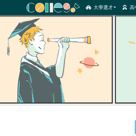
大學選才
高
ColleGo! 大學選才與高中育才輔助系統