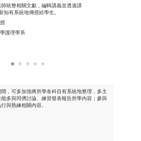
級上學期為臨床實習課程，學
由老師統整相關文獻，編輯講義並透過課
本系要求學生所必
問題導向學
放射診斷、核子醫學及放射治
新知有系統地傳授給學生。
識、專業基礎知識
會設計案
期28週的實習。實習是本系學
分享與團隊合作、
並在課堂
講授
，就是實際到醫療院所（主要
際觀。所以除了基
全方位的
大學護理學系
大教學醫院）去操練平日所學
生專題研究之機會
圖解:案例
，並且學習醫病互動，如何利
究實驗室，跟著老
版權:長庚
治療，幫助醫療診斷與治療。
題，增進解決問題
長庚醫院實習臨床實作訓練
圖解:本系學生於
版權:本系自有照
期間，可多加強將所學各科目有系統地整理，多主
並能多與同儕討論、練習發表報告所學內容；參與
執行與熟練相關內容。