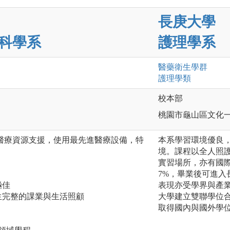
長庚大學
科學系
護理學系
醫藥衛生
學群
護理
學類
校本部
桃園市龜山區文化一
醫療資源支援，使用最先進醫療設備，特
本系學習環境優良
境。課程以全人照
實習場所，亦有國
7%，畢業後可進
極佳
表現亦受學界與產
生完整的課業與生活照顧
大學建立雙聯學位
取得國內與國外學