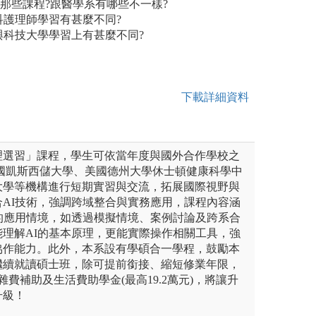
學那些課程?跟醫學系有哪些不一樣?
科護理師學習有甚麼不同?
與科技大學學習上有甚麼不同?
下載詳細資料
理選習」課程，學生可依當年度與國外合作學校之
美國凱斯西儲大學、美國德州大學休士頓健康科學中
大學等機構進行短期實習與交流，拓展國際視野與
AI技術，強調跨域整合與實務應用，課程內容涵
的應用情境，如透過模擬情境、案例討論及跨系合
理解AI的基本原理，更能實際操作相關工具，強
協作能力。此外，本系設有學碩合一學程，鼓勵本
繼續就讀碩士班，除可提前銜接、縮短修業年限，
學雜費補助及生活費助學金(最高19.2萬元)，將讓升
升級！