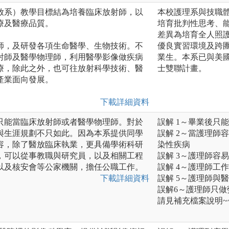
放系）教學目標結為培養臨床放射師，以
本校護理系與技職
療及醫療品質。
培育批判性思考、
差異為培育全人照
師，及研發各項生命醫學、生物技術。不
優良實習環境及跨
射師及醫學物理師，利用醫學影像做疾病
業生。本系已與美
療，除此之外，也可往放射科學技術、醫
士雙聯計畫。
產業面向發展。
下載詳細資料
只能當臨床放射師或者醫學物理師。對於
誤解 1～畢業後只
與生涯規劃不只如此。因為本系提供同學
誤解 2～當護理師
容，除了醫放臨床執業，更具備學術科研
染性疾病
，可以從事教職與研究員，以及相關工程
誤解 3～護理師容
以及核安會等公家機關，擔任公職工作。
誤解 4～護理師工
下載詳細資料
誤解 5～護理師與
誤解6～護理師只做
請見補充檔案說明~