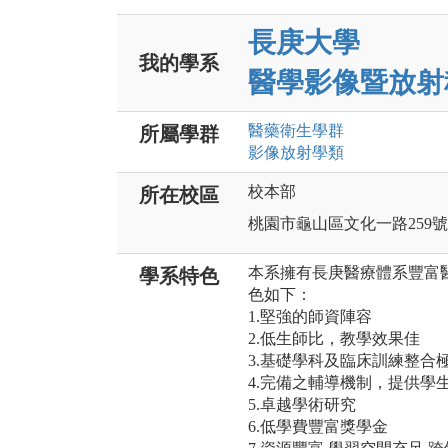
長庚大學
我的學系
醫學影像暨放射
醫藥衛生
學群
所屬學群
影像放射
學類
校本部
所在校區
桃園市龜山區文化一路259號
本系擁有長庚醫療體系豐富
學系特色
色如下：
1.堅強的師資陣容
2.低生師比，教學效果佳
3.基礎學科及臨床訓練整合
4.完備之輔導機制，提供學
5.卓越學術研究
6.低學費豐富獎學金