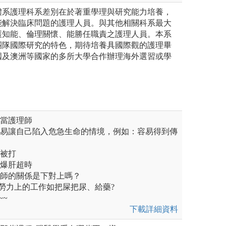
體系護理科系差別在於著重學理與研究能力培養，
能解決臨床問題的護理人員。與其他相關科系最大
護知能、倫理關懷、能勝任職責之護理人員。本系
團隊國際研究的特色，期待培養具國際觀的護理畢
國及澳洲等國家的多所大學合作辦理海外選習或學
能當護理師
容易讓自己陷入危急生命的情境，例如：容易得到傳
易被打
作爆肝超時
醫師的關係是下對上嗎？
勞力上的工作如把屎把尿、給藥?
~~
下載詳細資料