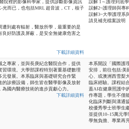
是醫院裡的影像科學家，提供診斷影像資訊
誤解 1～護理到底
光而已，也包括MRI, 超音波，CT，核子
誤解2~護理師與專
誤解3~大學護理系
請見補充檔案說明
周遭到處有輻射，醫放所學，最重要的是
有良好防護及屏蔽，是安全無健康危害之
下載詳細資料
域之專家，並與長庚紀念醫院合作，提供
本系開設「國際護
實習環境。大學部課程特別著重基礎數理
安排，前往包括:
多元發展。本系臨床與基礎研究合作緊
心、或澳洲西雪梨
進的診療設備，師生皆在醫學影像及放射
臨床經驗。課程結合
，為國內醫療技術的進步貢獻心力。
蓋AI在健康照護中
下載詳細資料
作專題，學生不僅能
化臨床判斷與溝通
校優秀學士班學生
並提供10–15萬元
學無負擔、專業再