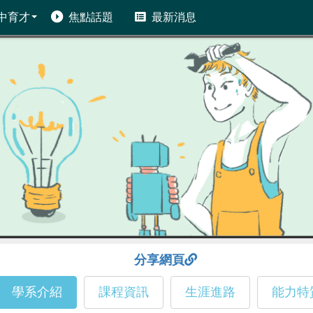
中育才
焦點話題
最新消息
分享網頁
學系介紹
課程資訊
生涯進路
能力特