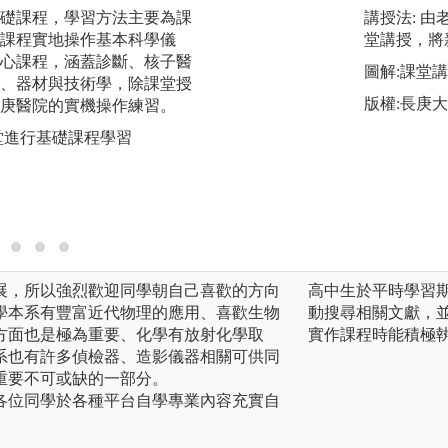
礎課程，學習方法主要為課
三年級暑假到四年
講授法: 
課程實地操作基本科學儀
生將到教學醫院的
堂講授，將
心課程，涵蓋診斷、核子醫
療三部門，進行為
圖解:課堂
、器材與技術學，除課堂授
生學習的一個重點
版權:長庚
庚醫院的實機操作練習。
是長庚醫院，或各
的醫放知識與技術
堂進行基礎課程學習
用醫學影像與放射
圖解:本系學生於
版權:本系自有照片
展，所以強烈歡迎同學朝自己喜歡的方向
高中生於平時學習
學本系有豐富近代物理的應用、喜歡生物
動搜尋相關文獻，
方面也是極為重要、化學有放射化學取
實作課程時能積極
系也有許多偵檢器、造影儀器相關可供同
重要不可或缺的一部分。
各位同學於各種平台自學專業內容充實自