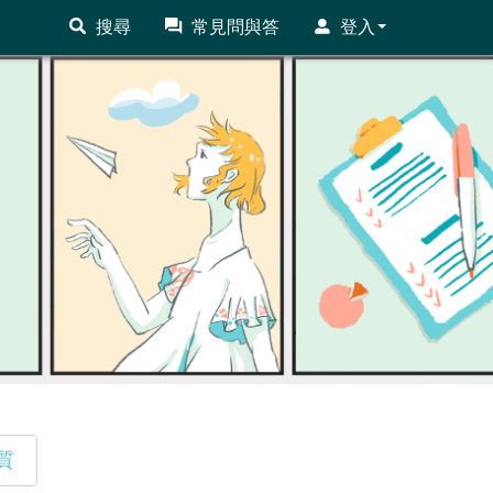
搜尋
常見問與答
登入
質