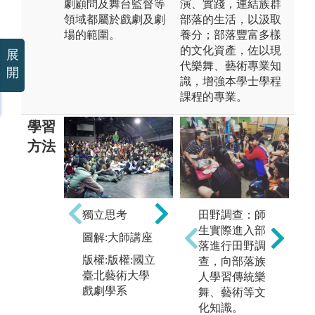
劇顧問及舞台監督等
演、實踐，連結族群
領域都屬於戲劇及劇
部落的生活，以汲取
場的範圍。
養分；部落豐富多樣
的文化資產，佐以現
展
代樂舞、藝術專業知
開
識，增強本學士學程
課程的專業。
學習
方法
田野調查：師
獨立思考
團隊合作
多
生實際進入部
圖解:大師講座
圖解:劇場內的
圖
落進行田野調
每個工作都需
書
版權:版權:國立
查，向部落族
要大家同心協
臺北藝術大學
人學習傳統樂
版
力
戲劇學系
舞、藝術等文
臺
版權:版權:國立
化知識。
戲