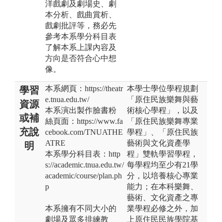
洋戲劇及劇場史、劇
本分析、戲曲賞析、
戲劇批評等，務必先
參考本系學分科目表
了解本系上課內容及
方向是否符合心中想
像。
本系網頁：https://theatr
本學士學位學程規劃
學習
e.tnua.edu.tw/
「原住民族樂舞與藝
資源
本系演出製作臉書粉
術核心學程」，以及
或補
絲頁面：https://www.fa
「原住民族樂舞專業
充說
cebook.com/TNUATHE
學程」、「原住民族
ATRE
藝術與文化資產學
明
本系學分科目表：http
程」雙軌學習學程，
s://academic.tnua.edu.tw/
每學程均至少有21學
academic/course/plan.ph
分，以培養核心專業
p
能力；在本科樂舞、
藝術、文化資產之專
本系擁有不同大小的
業學程必修之外，加
劇場及眾多排練教
上原住民民族學院基