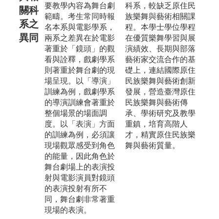
要教學內容為舞台劇
科系，較缺乏原住民
關科
範疇。考生常同時報
族樂舞與藝術相關課
系之
名本系與電影學系，
程。本學士學位學程
異同
兩系之差異在於電影
在優質樂舞學習與展
著重於「鏡頭」的觀
演績效、長期與部落
看與詮釋，戲劇學系
藝術家交流合作的基
則著重於舞台劇的現
礎上，連結國際原住
場呈現。以「導演」
民族樂舞與藝術創新
訓練為例，戲劇學系
發展，營造臺灣原住
的導演訓練會著重於
民族樂舞與藝術傳
整個場景的場面調
承、學術研究及教學
度。以「表演」方面
重鎮，培育高階人
的訓練為例，必須讓
才，精實原住民族樂
現場觀眾感受到角色
舞與藝術質量。
的能量，因此角色於
舞台劇場上的表演投
射與電影演員對鏡頭
的表演投射有所不
同，舞台劇非常著重
現場的表演。