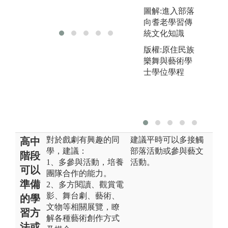
臺北藝術大學
圖解:進入部落
戲劇學系
向耆老學習傳
統文化知識
版權:原住民族
樂舞與藝術學
士學位學程
對於戲劇有興趣的同
建議平時可以多接觸
高中
學，建議：
部落活動或參與藝文
階段
1、多參與活動，培養
活動。
可以
團隊合作的能力。
準備
2、多方閱讀、觀賞電
影、舞台劇、藝術、
的學
文物等相關展覽，瞭
習方
解各種藝術創作方式
法或