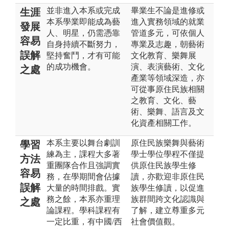
並非進入本系或完成
畢業生不論是進修或
生涯
本系學業即能成為藝
進入實務領域的就業
發展
人、明星，仍需憑靠
管道多元，可依個人
容易
自身持續不斷努力，
專業及志趣，朝藝術
誤解
堅持奮鬥，才有可能
文化教育、樂舞展
的成功機會。
演、表演藝術、文化
之處
產業等領域深造，亦
可從事原住民族相關
之教育、文化、藝
術、樂舞、語言及文
化資產相關工作。
本系主要以舞台劇訓
原住民族樂舞與藝術
學習
練為主，課程大多著
學士學位學程不僅提
方法
重團隊合作且強調實
供原住民族學生修
容易
務，在學期間會佔據
讀，亦歡迎非原住民
誤解
大量的時間排戲。實
族學生修讀，以促進
務之餘，本系亦重理
族群間跨文化認識與
之處
論課程。學科課程有
了解，建立尊重多元
一定比重，有中國/西
社會價值觀。