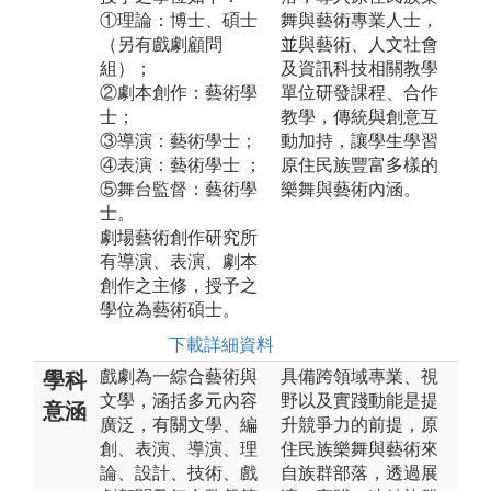
①理論：博士、碩士
舞與藝術專業人士，
（另有戲劇顧問
並與藝術、人文社會
組）；
及資訊科技相關教學
②劇本創作：藝術學
單位研發課程、合作
士；
教學，傳統與創意互
③導演：藝術學士；
動加持，讓學生學習
④表演：藝術學士 ；
原住民族豐富多樣的
⑤舞台監督：藝術學
樂舞與藝術內涵。
士。
劇場藝術創作研究所
有導演、表演、劇本
創作之主修，授予之
學位為藝術碩士。
下載詳細資料
戲劇為一綜合藝術與
具備跨領域專業、視
學科
文學，涵括多元內容
野以及實踐動能是提
意涵
廣泛，有關文學、編
升競爭力的前提，原
創、表演、導演、理
住民族樂舞與藝術來
論、設計、技術、戲
自族群部落，透過展