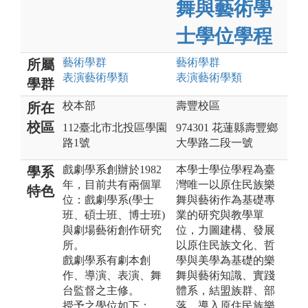
舞與藝術學
士學位學程
藝術
學群
藝術
學群
所屬
表演藝術
學類
表演藝術
學類
學群
校本部
壽豐校區
所在
校區
112臺北市北投區學園
974301 花蓮縣壽豐鄉
路1號
大學路二段一號
戲劇學系創辦於1982
本學士學位學程為臺
學系
年，目前共有兩個單
灣唯一以原住民族樂
特色
位：戲劇學系(學士
舞與藝術作為基礎專
班、碩士班、博士班)
業的研究與教學單
與劇場藝術創作研究
位，力圖建構、發展
所。
以原住民族文化、哲
戲劇學系有劇本創
學與美學為基礎的樂
作、導演、表演、舞
舞與藝術知識、實踐
台監督之主修。
體系，結盟族群、部
授予之學位如下：
落，導入原住民族樂