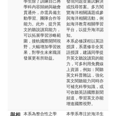
學生除了訓練自己將
發現問題並嘗試解決
學科內容歸納與融會
或找尋答案。多方閱
貫通外，亦需具備主
覽海洋相關議題或參
動學習、團隊合作等
與海洋相關活動，例
能力。此外，提升英
如海洋教育相關學習
文的聽說讀寫能力，
平台，以提升海洋認
可以拓展學習涉略範
知。
圍，接軌國際開闊視
本系必修課程以英語
野，大幅增加學習效
授課，系選修非全英
果，對學生未來職涯
語授課，建議同學提
發展更有所助益。
升英文聽說讀寫的能
力，可多利用免費線
上資源，例如：閱聽
英文科普雜誌，強化
英文閱聽能力同時亦
可補充科學知識，或
可收聽英語國際新聞
頻道，學習英文亦能
增進國際視野。
本系為整合性之學
本學系專注於海洋生
與相