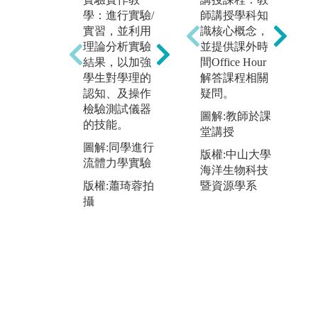
過教師有目標
學：進行實驗/
師講授學科知
習
之引導，以團
實習，並利用
識核心概念，
出
隊競賽形式，
理論分析實驗
並提供課外時
由
於遊戲中建構
結果，以加強
間Office Hour
身
專業能力，提
學生對學理的
解答課程相關
體
高學生學習興
認知、及操作
疑問。
校
趣，由學生自
檢驗測試儀器
不
行設計並實際
圖解:教師於課
的技能。
生
完成作品，後
堂講授
懂
續以專案及報
圖解:同學進行
版權:中山大學
現
告形式分享成
流體力學實驗
海洋生物科技
境
果，增進學生
版權:蕭琦蓉拍
暨資源學系
工
之間的互相學
攝
習
習交流，培養
此
學生協同合作
課
技巧及解決問
職
題能力。
圖
圖解:同學分組
外
進行沙雕大賽
回
版權:蕭琦蓉拍