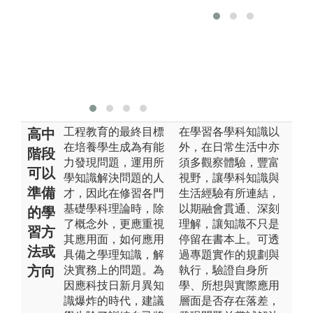
版
攝
攝
工程教育的最終目標
在學習各學科知識以
高中
在培養學生成為有能
外，在日常生活中亦
階段
力發現問題，運用所
須多觀察體驗，豐富
可以
學知識解決問題的人
視野，讓學科知識與
準備
才，因此在修習各門
生活經驗有所連結，
基礎學科理論時，除
以期融會貫通、深刻
的學
了概念外，更應重視
理解，讓知識不只是
習方
其應用面，如何應用
停留在書本上。可透
法或
具備之學理知識，解
過專題實作的規劃與
方向
決實務上的問題。為
執行，驗證自身所
因應科技日新月異知
學、所想與實際應用
識爆炸的時代，建議
層面是否存在落差，