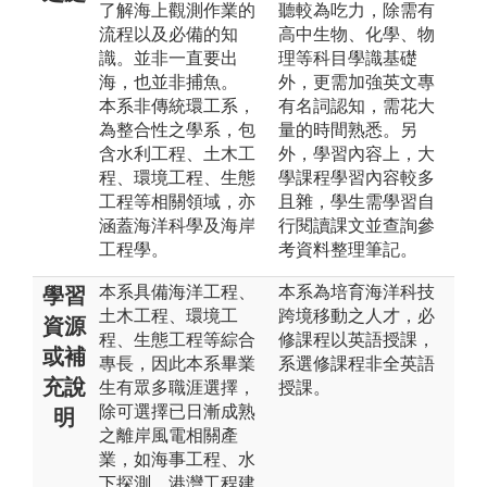
了解海上觀測作業的
聽較為吃力，除需有
流程以及必備的知
高中生物、化學、物
識。並非一直要出
理等科目學識基礎
海，也並非捕魚。
外，更需加強英文專
本系非傳統環工系，
有名詞認知，需花大
為整合性之學系，包
量的時間熟悉。另
含水利工程、土木工
外，學習內容上，大
程、環境工程、生態
學課程學習內容較多
工程等相關領域，亦
且雜，學生需學習自
涵蓋海洋科學及海岸
行閱讀課文並查詢參
工程學。
考資料整理筆記。
本系具備海洋工程、
本系為培育海洋科技
學習
土木工程、環境工
跨境移動之人才，必
資源
程、生態工程等綜合
修課程以英語授課，
或補
專長，因此本系畢業
系選修課程非全英語
充說
生有眾多職涯選擇，
授課。
除可選擇已日漸成熟
明
之離岸風電相關產
業，如海事工程、水
下探測、港灣工程建