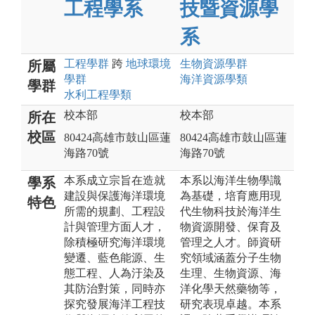
工程學系
技暨資源學
系
工程
學群
跨
地球環境
生物資源
學群
所屬
學群
海洋資源
學類
學群
水利工程
學類
校本部
校本部
所在
校區
80424高雄市鼓山區蓮
80424高雄市鼓山區蓮
海路70號
海路70號
本系成立宗旨在造就
本系以海洋生物學識
學系
建設與保護海洋環境
為基礎，培育應用現
特色
所需的規劃、工程設
代生物科技於海洋生
計與管理方面人才，
物資源開發、保育及
除積極研究海洋環境
管理之人才。師資研
變遷、藍色能源、生
究領域涵蓋分子生物
態工程、人為汙染及
生理、生物資源、海
其防治對策，同時亦
洋化學天然藥物等，
探究發展海洋工程技
研究表現卓越。本系