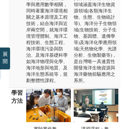
學與應用數學相關，
領域涵蓋海洋生物資
同時著重海洋環境相
源領域(各類海洋生
關之基本原理及工程
物、生態、生物統計
技術，結合海洋與近
等)、海洋分子生物領
岸兩空間，就海洋環
域(生物技術、分子生
境管理體制、海洋工
物、基因體、遺傳學
程技術、生態工程、
等)及海洋化學應用領
海洋環境污染與防
域(天然物化學、光譜
展
治、及海洋基礎科學
分析、生物製藥等)，
開
如海洋物理與化學、
是台灣唯一具連貫性
海洋地形與地質、及
開發海洋生物資源與
海洋生態系統等，規
海洋藥物前驅應用之
劃整體性課程。
系所。
學習
方法
成果展示：透
實驗實作教
講授課程：教
場