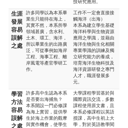
技研究應用。
許多同學以為本系畢
工作不一定會直接接
生涯
業生只能待在海上，
觸海洋（出海）
發展
其實不然，本系所學
本系為建立學生基礎
容易
領域甚廣，含水利、
海洋科學與生物資源
誤解
土木、環工、海洋，
應用之學識，並藉由
所以畢業生的出路廣
海洋生物與生化相關
之處
泛，可從事例如海岸
專業學識的訓練及獨
工程、海事工程、離
立研究能力的養成，
岸風電等產官學研工
培育海洋生物科技及
作。
海洋資源研發之專門
人才，職涯發展多
元。
許多高中生認為本系
大學課程學習基於與
學習
是否要出海捕魚？
國際資訊交流，多數
方法
本系開設一門必修課
課程使用原文書，且
容易
為海上實習，提供學
本系必修課程以英語
誤解
生於海上作業的觀摩
授課，高中生初上大
與實作機會，使學生
學，對於英語教學閱
之處