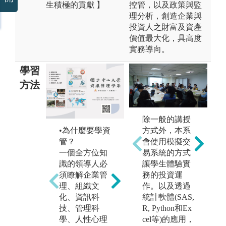
生積極的貢獻 】
控管，以及政策與監
理分析，創造企業與
投資人之財富及資產
價值最大化，具高度
實務導向。
學習
方法
•
除一般的講授
課
方式外，本系
•為什麼要學資
•資管的優勢
培
會使用模擬交
管？
資工專注於程
及
易系統的方式
一個全方位知
式與技術研
能
讓學生體驗實
識的領導人必
發，而資管則
利
務的投資運
須瞭解企業管
著重於應用系
大
作。以及透過
理、組織文
統的開發；資
課
統計軟體(SAS,
化、資訊科
管相較於企
導
R, Python和Ex
技、管理科
管，多修習了
與
cel等)的應用，
學、人性心理
資訊技術與應