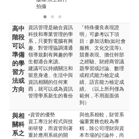
拍攝
資訊管理是融合資訊
「特殊優良表現證
高中
科技和專業管理的學
明」可參考以下項
階段
系，只要對電腦有興
目：參加活動(如社會
可以
趣、對管理協調溝通
服務、文化交流等)、
準備
領導規劃有興趣的學
競賽表現、擔任幹部
生都適合來讀。
之經驗、財經商管議
的學
建議可以持續關注和
題學習或討論、數理
習方
留意身邊、生活中與
或程式能力檢定成
法或
資訊相關的任何東
績、語言能力檢定成
方向
西，就可以成為資訊
績。（以上所列僅為
管理學系新生的養份
範例，不用面面俱
到）
•資管的優勢
與他系相較，財管系
與相
資工專注於程式與技
偏重實務也較為專
關科
術研發，而資管則著
精，除公司理財與資
系之
重於應用系統的開
本市場的討論外，尚