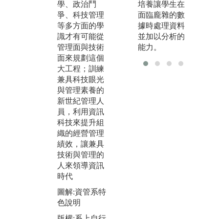
絡
培養讓學生在
學、政治鬥
用課程。本系
到
面臨龐雜的數
爭、科技管理
培育學生掌握
利
據時處理資料
等多方面的學
網路、資料庫
式
並加以分析的
識才有可能從
系統設計、分
程
能力。
管理面與技術
散式系統、A
多
面來規劃這個
I、類神經系統
大工程；訓練
圖
等的關鍵技術
兼具科技眼光
展
外，也重視經
與管理素養的
濟、人管、財
版
新世紀管理人
管、生管、組
拍
員，利用資訊
織行為、科技
科技來提升組
管理、策略管
織的經營管理
理等管理技術
績效，讓兼具
能力的訓練
技術與管理的
圖解:智慧機器
人來領導資訊
人課程實作
時代
版權:系上自行
圖解:資管系特
拍攝
色說明
版權:系上自行