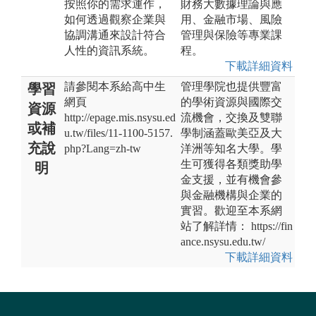
按照你的需求運作，
財務大數據理論與應
如何透過觀察企業與
用、金融市場、風險
協調溝通來設計符合
管理與保險等專業課
人性的資訊系統。
程。
下載詳細資料
請參閱本系給高中生
管理學院也提供豐富
學習
網頁
的學術資源與國際交
資源
http://epage.mis.nsysu.ed
流機會，交換及雙聯
或補
u.tw/files/11-1100-5157.
學制涵蓋歐美亞及大
充說
php?Lang=zh-tw
洋洲等知名大學。學
生可獲得各類獎助學
明
金支援，並有機會參
與金融機構與企業的
實習。歡迎至本系網
站了解詳情： https://fin
ance.nsysu.edu.tw/
下載詳細資料