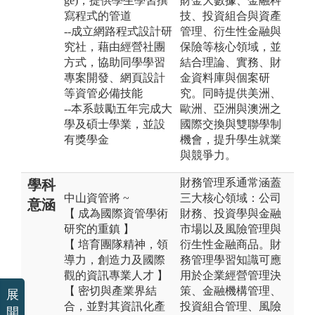
ge)，提供學生學習撰
財金大數據、金融科
寫程式的管道
技、投資組合與資產
--成立網路程式設計研
管理、衍生性金融與
究社，藉由經營社團
保險等核心領域，並
方式，協助同學學習
結合理論、實務、財
專案開發、網頁設計
金資料庫與個案研
等資管必備技能
究。同時提供美洲、
--本系鼓勵五年完成大
歐洲、亞洲與澳洲之
學及碩士學業，並設
國際交換與雙聯學制
有獎學金
機會，提升學生就業
與競爭力。
財務管理系通常涵蓋
學科
中山資管將 ~
三大核心領域：公司
意涵
【 成為國際資管學術
財務、投資學與金融
研究的重鎮 】
市場以及風險管理與
【 培育團隊精神，領
衍生性金融商品。財
導力，創造力及國際
務管理學習知識可應
觀的資訊專業人才 】
用於企業經營管理決
【 密切與產業界結
策、金融機構管理、
展
合，並對其資訊化產
投資組合管理、風險
開