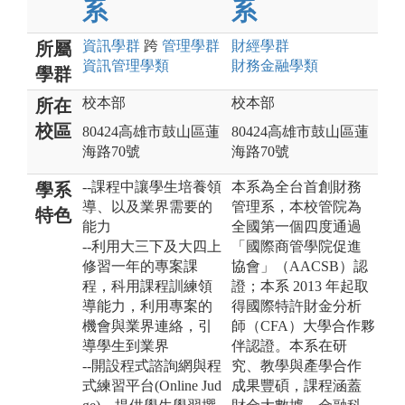
系
系
資訊
學群
跨
管理
學群
財經
學群
所屬
資訊管理
學類
財務金融
學類
學群
校本部
校本部
所在
校區
80424高雄市鼓山區蓮
80424高雄市鼓山區蓮
海路70號
海路70號
--課程中讓學生培養領
本系為全台首創財務
學系
導、以及業界需要的
管理系，本校管院為
特色
能力
全國第一個四度通過
--利用大三下及大四上
「國際商管學院促進
修習一年的專案課
協會」（AACSB）認
程，科用課程訓練領
證；本系 2013 年起取
導能力，利用專案的
得國際特許財金分析
機會與業界連絡，引
師（CFA）大學合作夥
導學生到業界
伴認證。本系在研
--開設程式諮詢網與程
究、教學與產學合作
式練習平台(Online Jud
成果豐碩，課程涵蓋