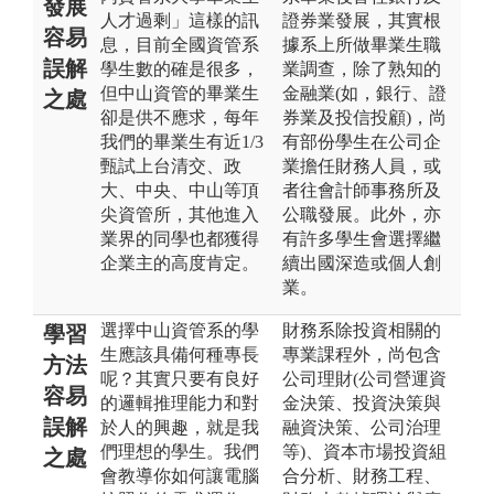
發展
人才過剩」這樣的訊
證券業發展，其實根
容易
息，目前全國資管系
據系上所做畢業生職
誤解
學生數的確是很多，
業調查，除了熟知的
但中山資管的畢業生
金融業(如，銀行、證
之處
卻是供不應求，每年
券業及投信投顧)，尚
我們的畢業生有近1/3
有部份學生在公司企
甄試上台清交、政
業擔任財務人員，或
大、中央、中山等頂
者往會計師事務所及
尖資管所，其他進入
公職發展。此外，亦
業界的同學也都獲得
有許多學生會選擇繼
企業主的高度肯定。
續出國深造或個人創
業。
選擇中山資管系的學
財務系除投資相關的
學習
生應該具備何種專長
專業課程外，尚包含
方法
呢？其實只要有良好
公司理財(公司營運資
容易
的邏輯推理能力和對
金決策、投資決策與
誤解
於人的興趣，就是我
融資決策、公司治理
們理想的學生。我們
等)、資本市場投資組
之處
會教導你如何讓電腦
合分析、財務工程、