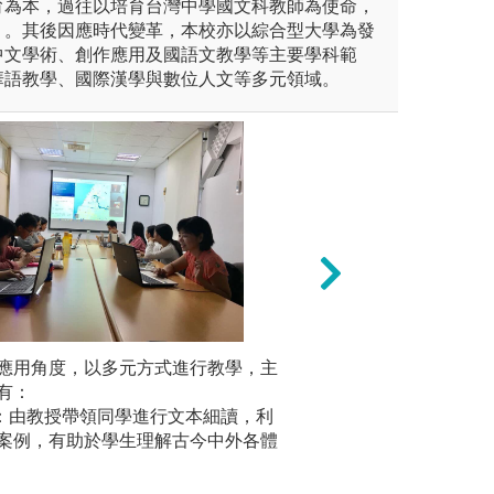
育為本，過往以培育台灣中學國文科教師為使命，
」。其後因應時代變革，本校亦以綜合型大學為發
中文學術、創作應用及國語文教學等主要學科範
華語教學、國際漢學與數位人文等多元領域。
對於中國語言文字文獻的解
應用角度，以多元方式進行教學，主
學術思辨與研討：
2.專題講座
創作。藉由「西灣文學獎」和
有：
研讀、論說、思辨
著名專家蒞校講評、分享創作
授：由教授帶領同學進行文本細讀，利
圖解:本系邀請院
能進一步鼓勵有志於文藝創作
案例，有助於學生理解古今中外各體
版權:中山大學中
使中山大學中文系逐步成為南
作基地。