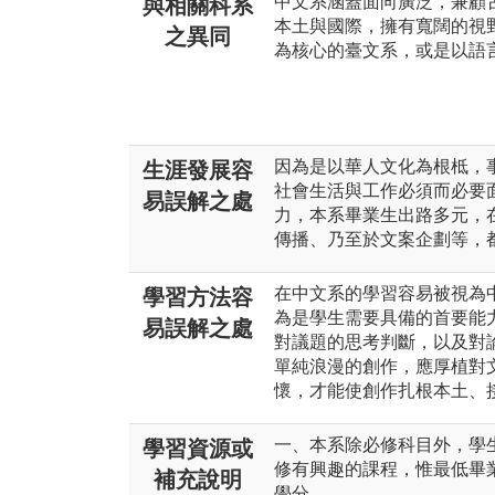
中文系涵蓋面向廣泛，兼顧
與相關科系
本土與國際，擁有寬闊的視
之異同
為核心的臺文系，或是以語
因為是以華人文化為根柢，
生涯發展容
社會生活與工作必須而必要
易誤解之處
力，本系畢業生出路多元，
傳播、乃至於文案企劃等，
在中文系的學習容易被視為
學習方法容
為是學生需要具備的首要能
易誤解之處
對議題的思考判斷，以及對
單純浪漫的創作，應厚植對
懷，才能使創作扎根本土、
一、本系除必修科目外，學
學習資源或
修有興趣的課程，惟最低畢
補充說明
學分。