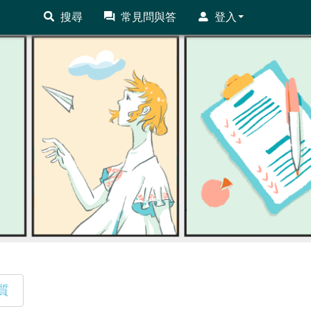
搜尋
常見問與答
登入
質