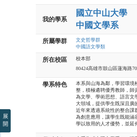
國立中山大學
我的學系
中國文學系
文史哲
學群
所屬學群
中國語文
學類
校本部
所在校區
80424高雄市鼓山區蓮海路7
本系與山海為鄰，學習環境
學系特色
整，積極遴聘優秀教師，師
為文學、學術思想、語言文
大領域，提供學生既深且廣
近年來透過系統性的整合課
展
為創意應用，讓學生既能涵
開
學以致用的人才優勢，並延