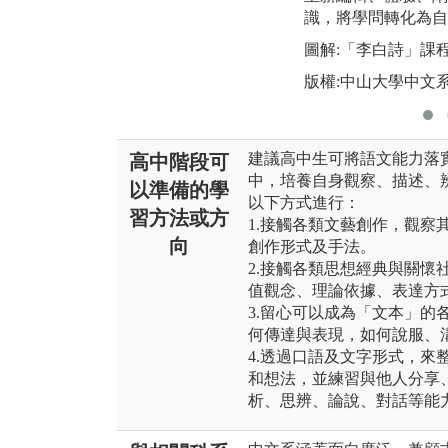
識，將學問轉化為自
圖解:「李白詩」課
版權:中山大學中文
建議高中生可將語文能力落
高中階段可
中，培養自身觀察、描述、
以準備的學
以下方式進行：
習方法或方
1.接觸各類文藝創作，觀察
向
創作形式及手法。
2.接觸各類思想經典與關懷
值觀念、理論依據、表達方
3.留心可以成為「文本」的
何傳達與表現，如何說服、
4.透過口語及文字形式，來
和想法，並練習與他人分享
析、思辨、論說、對話等能