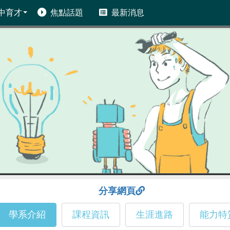
中育才
焦點話題
最新消息
分享網頁
學系介紹
課程資訊
生涯進路
能力特