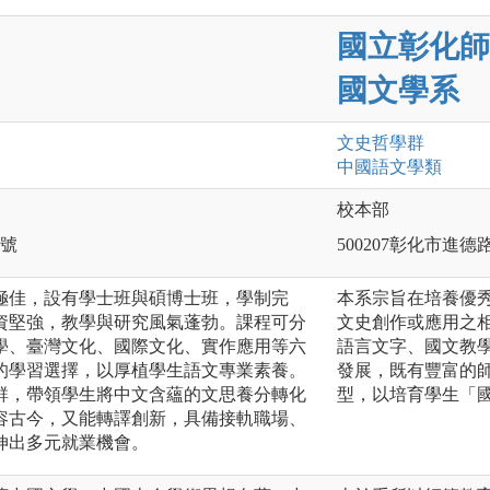
國立彰化師
國文學系
文史哲
學群
中國語文
學類
校本部
0號
500207彰化市進德
極佳，設有學士班與碩博士班，學制完
本系宗旨在培養優
資堅強，教學與研究風氣蓬勃。課程可分
文史創作或應用之
學、臺灣文化、國際文化、實作應用等六
語言文字、國文教
的學習選擇，以厚植學生語文專業素養。
發展，既有豐富的
群，帶領學生將中文含蘊的文思養分轉化
型，以培育學生「
容古今，又能轉譯創新，具備接軌職場、
伸出多元就業機會。