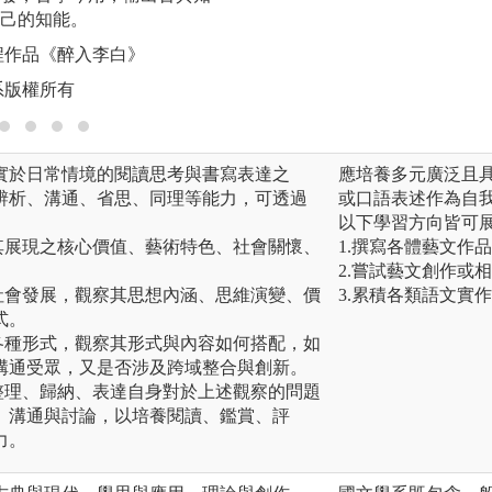
己的知能。
圖解:2025年中
程作品《醉入李白》
版權:中山大學中文
系版權所有
實於日常情境的閱讀思考與書寫表達之
應培養多元廣泛且
辨析、溝通、省思、同理等能力，可透過
或口語表述作為自
以下學習方向皆可
其展現之核心價值、藝術特色、社會關懷、
1.撰寫各體藝文作
2.嘗試藝文創作或
社會發展，觀察其思想內涵、思維演變、價
3.累積各類語文實
式。
各種形式，觀察其形式與內容如何搭配，如
溝通受眾，又是否涉及跨域整合與創新。
整理、歸納、表達自身對於上述觀察的問題
、溝通與討論，以培養閱讀、鑑賞、評
力。