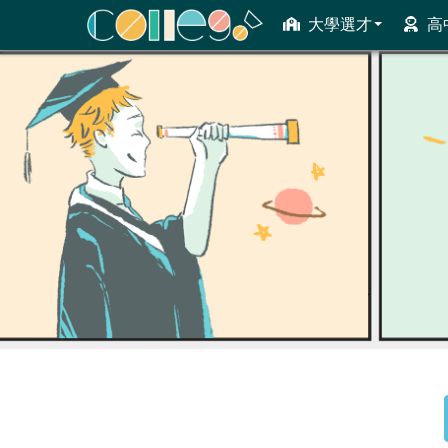
大學選才
高
ColleGo! 大學選才與高中育才輔助系統