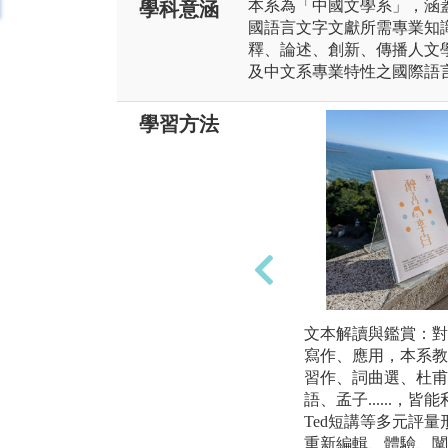
本系為「中國文學系」，涵
學科意涵
國語言文字文獻所需專業知
釋、論述、創新、傳播人文
及中文系專業特性之國際語
學習方法
文本解讀與鑑賞：對
寫作、應用，本系教
習作、詞曲選、杜甫
語、孟子......
Ted短講等多元評
重新編輯、體驗、闡