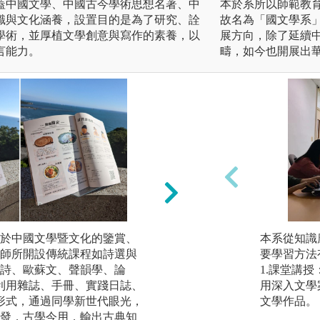
蓋中國文學、中國古今學術思想名著、中
本於系所以師範教
識與文化涵養，設置目的是為了研究、詮
故名為「國文學系
學術，並厚植文學創意與寫作的素養，以
展方向，除了延續
言能力。
疇，如今也開展出
於中國文學暨文化的鑒賞、
語文分析與運用：
本系從知識
師所開設傳統課程如詩選與
讀、分析、演述及
要學習方法
詩、歐蘇文、聲韻學、論
「駐校作家」邀請
1.課堂講
，皆能利用雜誌、手冊、實踐日誌、
技巧與心路歷程，
用深入文學
量形式，通過同學新世代眼光，
的學生持續精進，
文學作品。
發，古學今用，輸出古典知
臺灣重要的文學創