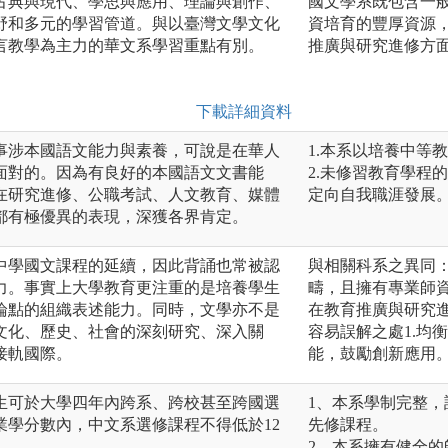
古典與現代、學思與應用、理論與創作、
國文學系既包含一
野和多元的學習管道。與以臺灣文學文化
資培育的豐厚資源
言教學為主力的華文系學習重點有別。
推廣與研究進修方
下載詳細資料
事涉本國語文能力與素養，可說是在華人
1.本系以培養中等
面對的。因為有良好的本國語文文書能
2.未修習教育學程
在研究進修、公職考試、人文教育、媒體
定向自我職涯發展
都有極優異的表現，深獲各界肯定。
中學國文課程的延續，因此背誦也常被認
與相關科系之異同
力。事實上大學教育更注重的是培養學生
疇，且擁有專業師
論點的組織表述能力。同時，文學亦不是
在教育推廣與研究
文化、歷史、社會的深刻研究、深入關
容易誤解之處1.均
接軌國際。
能，鼓勵創新應用。
生可於大學四年內跨系、跨校甚至跨國選
1、本系學制完整
業學分數內，中文系選修課程不得低於12
先修課程。
2、本系擁有健全