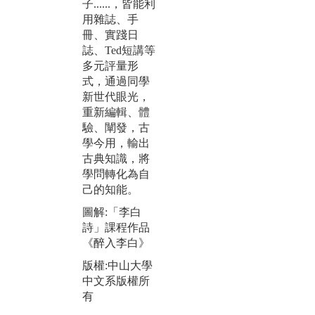
院
子......，皆能利
「駐校作家」
用雜誌、手
版
邀請著名專家
冊、實踐日
中
蒞校講評、分
誌、Ted短講等
有
享創作技巧與
多元評量形
心路歷程，能
式，通過同學
進一步鼓勵有
新世代眼光，
志於文藝創作
重新編輯、體
的學生持續精
驗、闡發，古
進，使中山大
學今用，輸出
學中文系逐步
古典知識，將
成為南臺灣重
學問轉化為自
要的文學創作
己的知能。
基地。
圖解:「李白
圖解:2025年中
詩」課程作品
文系駐校作家
《醉入李白》
系列活動海報
版權:中山大學
版權:中山大學
中文系版權所
中文系版權所
有
有