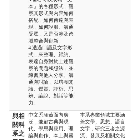
本」的各種形式，觀
察其形式與內容如何
搭配，如何傳達與表
現，如何說服、溝通
受眾，又是否涉及跨
域整合與創新。
4.透過口語及文字形
式，來整理、歸納、
表達自身對於上述觀
察的問題和想法，並
練習與他人分享、溝
通與討論，以培養閱
讀、鑑賞、評析、思
辨、論說、對話等能
力。
中文系涵蓋面向廣
本系專業領域主要涵
與相
泛，兼顧古典與現
蓋文學、思想、語言
關科
代、學思與應用、理
文字，研究三者之源
系之
論與創作、本土與國
流、發展及相關文化