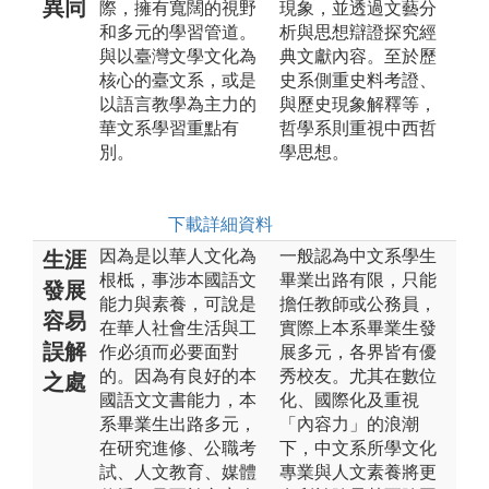
異同
際，擁有寬闊的視野
現象，並透過文藝分
和多元的學習管道。
析與思想辯證探究經
與以臺灣文學文化為
典文獻內容。至於歷
核心的臺文系，或是
史系側重史料考證、
以語言教學為主力的
與歷史現象解釋等，
華文系學習重點有
哲學系則重視中西哲
別。
學思想。
下載詳細資料
因為是以華人文化為
一般認為中文系學生
生涯
根柢，事涉本國語文
畢業出路有限，只能
發展
能力與素養，可說是
擔任教師或公務員，
容易
在華人社會生活與工
實際上本系畢業生發
誤解
作必須而必要面對
展多元，各界皆有優
的。因為有良好的本
秀校友。尤其在數位
之處
國語文文書能力，本
化、國際化及重視
系畢業生出路多元，
「內容力」的浪潮
在研究進修、公職考
下，中文系所學文化
試、人文教育、媒體
專業與人文素養將更