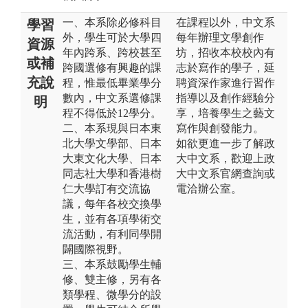
一、本系除必修科目
在課程以外，中文系
學習
外，學生可於大學四
每年辦理文學創作
資源
年內跨系、跨校甚至
坊，招收本校校內有
或補
跨國選修有興趣的課
志於寫作的學子，延
充說
程，惟最低畢業學分
聘資深作家進行習作
數內，中文系選修課
指導以及創作經驗分
明
程不得低於12學分。
享，培養學生之藝文
二、本系現與日本東
寫作與創發能力。
北大學文學部、日本
如欲更進一步了解政
大東文化大學、日本
大中文系，歡迎上政
同志社大學和香港樹
大中文系官網查詢或
仁大學訂有交流協
電洽辦公室。
議，每年各校交換學
生，並有各項學術交
流活動，有利同學開
闢國際視野。
三、本系鼓勵學生輔
修、雙主修，另有各
類學程、微學分的設