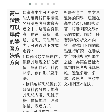
建議高中生可將語文
對於有意走上中文系
高中
能力落實於日常情境
道路的同學，建議在
階段
的閱讀思考與書寫表
高中時多接觸經典名
可以
達之中，培養自身觀
著，培養閱讀文學作
準備
察、描述、辨析、溝
品的習慣。同時，練
通、省思、同理等能
習歸納分析文本內
的學
力，可透過以下方式
容，嘗試用不同的觀
習方
進行：
點進行解讀，在養成
法或
1.接觸各類文藝創作，
文字閱讀與賞析能力
方向
觀察其展現之核心價
之餘，亦讓自己擁有
值、藝術特色、社會
批判性思考與邏輯思
關懷、創作形式及手
維。透過多看、多
法。
寫、多思考，累積中
2.接觸各類思想經典與
文相關基本能力。
關懷社會發展，觀察
其思想內涵、思維演
變、價值觀念、理論
依據、表達方式。
3.留心可以成為「文