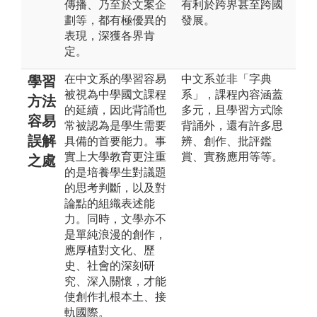
傳播、乃至於文案企
有利於跨界甚至跨國
劃等，都有極優異的
發展。
表現，深獲各界肯
定。
在中文系的學習容易
中文系並非「字典
學習
被視為中學國文課程
系」，課程內容涵蓋
方法
的延續，因此背誦也
多元，且學習方式除
容易
常被認為是學生需要
背誦外，還有許多思
誤解
具備的首要能力。事
辨、創作、批評鑑
實上大學教育更注重
賞、實務應用等等。
之處
的是培養學生對議題
的思考判斷，以及對
論點的組織表述能
力。同時，文學亦不
是單純浪漫的創作，
應厚植對文化、歷
史、社會的深刻研
究、深入關懷，才能
使創作扎根本土、接
軌國際。