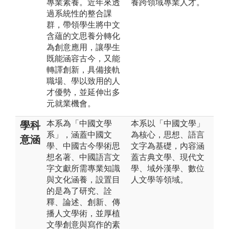
專業素養。近年來透
養跨領域專業人才。
過系統性的整合課
群，帶領學生將中文
含蘊的文思養分轉化
為創意應用，讓學生
既能涵容古今，又能
轉譯創新，具備接軌
職場、學以致用的人
才優勢，並延伸出多
元就業機會。
本系為「中國文學
本系以「中國文學」
學科
系」，涵蓋中國文
為核心，思想、語言
意涵
學、中國古今學術思
文字為基礎，內容涵
想名著、中國語言文
蓋古典文學、現代文
字文獻所需專業知識
學、域外漢學、數位
與文化涵養，設置目
人文學等領域。
的是為了研究、詮
釋、論述、創新、傳
播人文學術，並厚植
文學創意與寫作的素