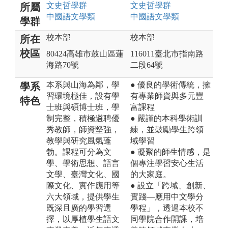
文史哲
學群
文史哲
學群
所屬
中國語文
學類
中國語文
學類
學群
校本部
校本部
所在
校區
80424高雄市鼓山區蓮
116011臺北市指南路
海路70號
二段64號
本系與山海為鄰，學
● 優良的學術傳統，擁
學系
習環境極佳，設有學
有專業師資與多元豐
特色
士班與碩博士班，學
富課程
制完整，積極遴聘優
● 嚴謹的本科學術訓
秀教師，師資堅強，
練，並鼓勵學生跨領
教學與研究風氣蓬
域學習
勃。課程可分為文
● 凝聚的師生情感，是
學、學術思想、語言
個專注學習安心生活
文學、臺灣文化、國
的大家庭。
際文化、實作應用等
● 設立「跨域、創新、
六大領域，提供學生
實踐—應用中文學分
既深且廣的學習選
學程」，透過本校不
擇，以厚植學生語文
同學院合作開課，培