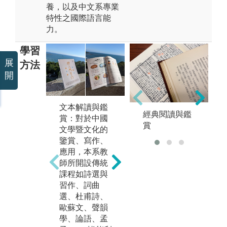
養，以及中文系專業
特性之國際語言能
力。
學習
展
方法
開
文本解讀與鑑
經典閱讀與鑑
賞：對於中國
賞
文學暨文化的
鑒賞、寫作、
應用，本系教
語文分析與運
學
師所開設傳統
用：對於中國
討
課程如詩選與
語言文字文獻
古
習作、詞曲
的解讀、分
名
選、杜甫詩、
析、演述及創
論
歐蘇文、聲韻
作。藉由「西
圖
學、論語、孟
灣文學獎」和