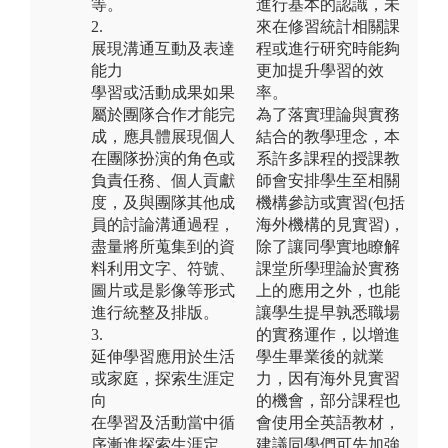
等。
進行基本的認識，未
2.
來在修習統計相關課
展現溝通互動及表達
程或進行研究時能夠
能力
更加提升學習的效
學習或活動成果如果
率。
屬於團隊合作才能完
為了落實理論與實務
成，應具體展現個人
結合的教學理念，本
在團隊扮演的角色或
系許多課程的授課教
負責任務、個人貢獻
師會安排學生至相關
度，及與團隊其他成
機構參訪或實習(包括
員的討論溝通過程，
海外機構的見實習)，
盡量將所蒐集到的資
除了讓同學實地瞭解
料利用文字、符號、
課堂所學理論於實務
圖片或是影像等形式
上的應用之外，也能
進行統整及排版。
讓學生提早孰悉職場
3.
的實務運作，以增進
延伸學習應用於生活
學生畢業後的就業
或家庭，探索生涯定
力，因有海外見實習
向
的機會，部分課程也
在學習及活動當中循
會使用全英語教材，
序漸進探索生涯定
建議同學們可先加強