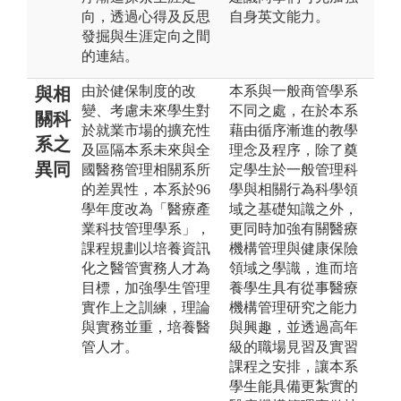
向，透過心得及反思
自身英文能力。
發掘與生涯定向之間
的連結。
由於健保制度的改
本系與一般商管學系
與相
變、考慮未來學生對
不同之處，在於本系
關科
於就業市場的擴充性
藉由循序漸進的教學
系之
及區隔本系未來與全
理念及程序，除了奠
異同
國醫務管理相關系所
定學生於一般管理科
的差異性，本系於96
學與相關行為科學領
學年度改為「醫療產
域之基礎知識之外，
業科技管理學系」，
更同時加強有關醫療
課程規劃以培養資訊
機構管理與健康保險
化之醫管實務人才為
領域之學識，進而培
目標，加強學生管理
養學生具有從事醫療
實作上之訓練，理論
機構管理研究之能力
與實務並重，培養醫
與興趣，並透過高年
管人才。
級的職場見習及實習
課程之安排，讓本系
學生能具備更紮實的