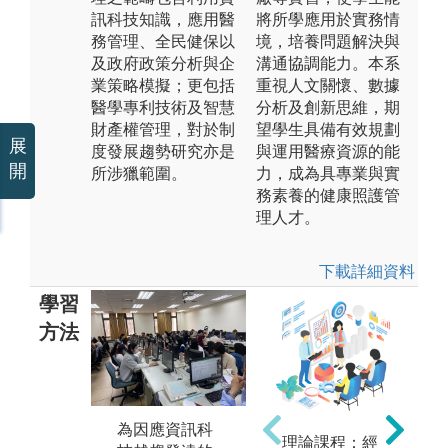
訊科技知識，應用醫
將所學應用於實務情
務管理、全民健保以
境，培養問題解決與
及政府政策分析與企
溝通協調能力。本系
業策略模擬；更包括
重視人文關懷、數據
醫學專利技術及智慧
分析及創新思維，期
財產權管理，對於制
望學生具備有效規劃
展
度發展趨勢研究亦是
與運用醫療資源的能
開
所涉獵範圍。
力，成為具專業與實
務素養的健康照護管
理人才。
下載詳細資料
學習
方法
本
為因應資訊科
理論課程：經