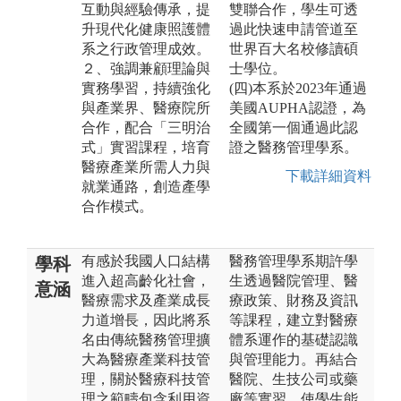
互動與經驗傳承，提
雙聯合作，學生可透
升現代化健康照護體
過此快速申請管道至
系之行政管理成效。
世界百大名校修讀碩
２、強調兼顧理論與
士學位。
實務學習，持續強化
(四)本系於2023年通過
與產業界、醫療院所
美國AUPHA認證，為
合作，配合「三明治
全國第一個通過此認
式」實習課程，培育
證之醫務管理學系。
醫療產業所需人力與
下載詳細資料
就業通路，創造產學
合作模式。
有感於我國人口結構
醫務管理學系期許學
學科
進入超高齡化社會，
生透過醫院管理、醫
意涵
醫療需求及產業成長
療政策、財務及資訊
力道增長，因此將系
等課程，建立對醫療
名由傳統醫務管理擴
體系運作的基礎認識
大為醫療產業科技管
與管理能力。再結合
理，關於醫療科技管
醫院、生技公司或藥
理之範疇包含利用資
廠等實習，使學生能