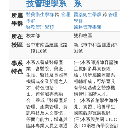
技管理學系
系
醫藥衛生
學群
跨
管理
醫藥衛生
學群
跨
管理
所屬
學群
學群
學群
醫務管理
學類
醫務管理
學類
校本部
雙和校區
所在
校區
台中市南區建國北路
新北市中和區圓通路3
一段110號
01號
本系以養成醫療產
(一)本系師資陣容堅強
學系
業，含醫院、藥廠、
且教師多具實務經
特色
生技、醫技及長照等
驗，與所屬醫療體系
機構或企業所需之人
相輔相成，可培育具
才，特色包括：
有學術基礎之醫療機
１、跨領域專業融
構管理高階人才。
合：養成「醫療產業
(二)本系首創學生海外
管理、產業管理、資
見、實習，培養學生
訊科技及人文關懷」
國際觀與寬廣視野。
等面向能力，增進與
(三)本系與美國 UIUC
臨床專業人員之溝通
及UCI兩校商學院簽訂