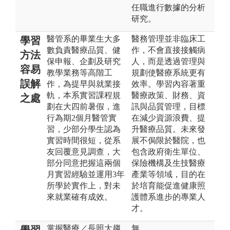
任職進行數據的分析
研究。
醫管系的畢業生大多
醫務管理並非臨床工
學習
數負責醫療品質、健
作，不會直接接觸病
方法
保申報、企劃及研究
人，而是透過管理與
容易
教學業務等高階工
規劃使醫療系統更有
誤解
作，為提早與就業接
效率。學習內容著重
軌，本系實習課程規
醫療政策、財務、資
之處
劃在大四前暑假，進
訊與品質管理，目標
行為期2個月醫管實
在減少資源浪費、提
習，少部分學生認為
升醫療品質。未來發
實習時間很短，從系
展不侷限於醫院，也
友回覆意見調查，大
包含政府衛生單位、
部分同意把握這兩個
保險機構及生技醫療
月實習經驗並運用3年
產業等領域，目的在
所學於實作上，對未
於培育能促進健康照
來就業確有成效。
護體系進步的專業人
才。
掌握醫療／長照大趨
無
學習