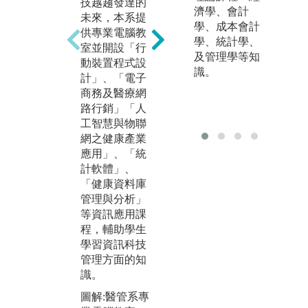
學
技越趨發達的
濟學、會計
培
未來，本系提
學、成本會計
的
供專業電腦教
學、統計學、
實習除了印證
熱
室並開設「行
及管理學等知
在校所學的知
溝
動裝置程式設
識。
識理論外，亦
力
計」、「電子
可讓學生提前
壓
商務及醫療網
瞭解、學習就
關
路行銷」「人
業場域所需的
讓
工智慧與物聯
實務技能，本
見
網之健康產業
系除了開授一
外
應用」、「統
般管理課程
一
計軟體」、
外，亦開設健
力
「健康資料庫
康保險、病歷
英
管理與分析」
與疾病管理、
暑
等資訊應用課
醫療品質管
營
程，輔助學生
理、醫務策略
學習資訊科技
圖
管理等，使學
管理方面的知
領
生具備理論與
識。
實務的能力。
版
圖解:醫管系專
大