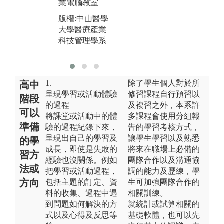
圖解:104級陳
業電腦教室
科
亭君同學至臺
版權:中山醫學
大醫院實習
大學醫療產業
版權:陳亭君同
科技管理學系
學提供
1.
除了學生個人對於所
高中
呈現學習或活動體驗
修習課程自行預習以
階段
的過程
及複習之外，本系許
可以
將課堂或活動中的體
多課程會使用分組報
準備
驗的過程紀錄下來，
告的學習考核方式，
呈現出自己的學習及
讓學生學習以及熟悉
的學
成長，即使是失敗的
將來在職場上必備的
習方
經驗也沒關係。例如
團隊合作以及溝通協
法或
把學習或活動過程，
調的能力及歷練，學
方向
包括主題的訂定、資
生可加強團隊合作的
料的收集、過程中遇
相關訓練。
到問題如何解決的方
就統計或試算相關的
式以及心得及反思等
基礎軟體，也可以先