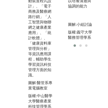
溝
動裝置程式設
以培養溝通與
識理論外，亦
力
計」、「電子
協調的能力
可讓學生提前
壓
商務及醫療網
瞭解、學習就
關
路行銷」「人
業場域所需的
讓
工智慧與物聯
圖解:小組討論
實務技能，本
見
網之健康產業
系除了開授一
版權:義守大學
外
應用」、「統
般管理課程
醫務管理學系
一
計軟體」、
外，亦開設健
力
「健康資料庫
康保險、病歷
英
管理與分析」
與疾病管理、
暑
等資訊應用課
醫療品質管
營
程，輔助學生
理、醫務策略
學習資訊科技
圖
管理等，使學
管理方面的知
領
生具備理論與
識。
實務的能力。
版
圖解:醫管系專
大
圖解:104級陳
業電腦教室
科
亭君同學至臺
版權:中山醫學
大醫院實習
大學醫療產業
版權:陳亭君同
科技管理學系