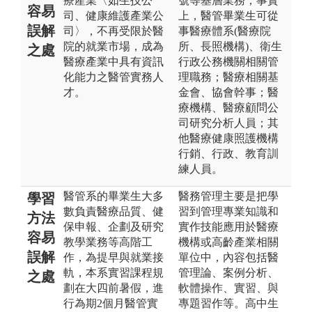
療產業〈如生技公
號等基層業務，事實
容易
司、健康維護產業公
上，醫管畢業生可從
誤解
司〉，不再受限於醫
事醫療體系(醫療院
院的就業市場，成為
所、長照機構)、衛生
之處
醫療產業中具有資訊
行政公務機關相關管
化能力之醫管實務人
理職務；醫療相關基
才。
金會、協會幹事；醫
療機構、醫療顧問公
司研究分析人員；其
他醫療健康照護機構
行銷、行政、教育訓
練人員。
醫管系的畢業生大多
醫務管理主要是把學
學習
數負責醫療品質、健
習到管理專業知識和
方法
保申報、企劃及研究
實作技能應用於醫療
容易
教學業務等高階工
機構或高齡產業相關
誤解
作，為提早與就業接
單位中，內容包括醫
軌，本系實習課程規
管理論、案例分析、
之處
劃在大四前暑假，進
軟體操作、實習、與
行為期2個月醫管實
專題習作等。高中生