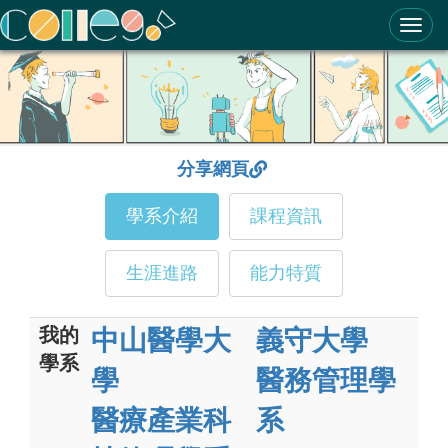
ColleGo! 大學選才與高中育才輔助系統
分享網頁
學系介紹
課程資訊
生涯進路
能力特質
我的
中山醫學大
義守大學
學系
學
醫務管理學
醫療產業科
系