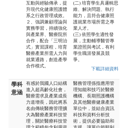
互動與經驗傳承，提
(二) 培育學生具邏輯思
升現代化健康照護體
維、解決問題、執行
系之行政管理成效。
能力，且符合健康照
２、強調兼顧理論與
護就業市場所需之專
實務學習，持續強化
業人才。
與產業界、醫療院所
(三) 依照學生適性發
合作，配合「三明治
展，主動輔導醫管專
式」實習課程，培育
業證照與考試，有利
醫療產業所需人力與
學生職涯發展及競
就業通路，創造產學
爭。
合作模式。
下載詳細資料
有感於我國人口結構
醫務管理係指應用管
學科
進入超高齡化社會，
理知能和技巧於醫療
意涵
醫療需求及產業成長
機構、長期照護機構
力道增長，因此將系
及其他醫療健康產業
名由傳統醫務管理擴
單位中，並結合資訊
大為醫療產業科技管
科技和資料分析技
理，關於醫療科技管
術，提供必要協助和
理之範疇包含利用資
支援，讓單位能順利