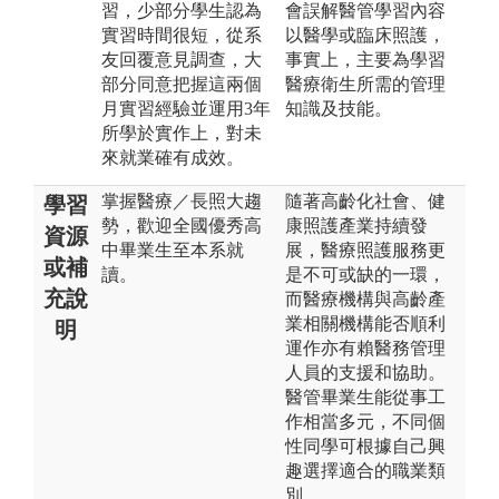
習，少部分學生認為
會誤解醫管學習內容
實習時間很短，從系
以醫學或臨床照護，
友回覆意見調查，大
事實上，主要為學習
部分同意把握這兩個
醫療衛生所需的管理
月實習經驗並運用3年
知識及技能。
所學於實作上，對未
來就業確有成效。
掌握醫療／長照大趨
隨著高齡化社會、健
學習
勢，歡迎全國優秀高
康照護產業持續發
資源
中畢業生至本系就
展，醫療照護服務更
或補
讀。
是不可或缺的一環，
充說
而醫療機構與高齡產
業相關機構能否順利
明
運作亦有賴醫務管理
人員的支援和協助。
醫管畢業生能從事工
作相當多元，不同個
性同學可根據自己興
趣選擇適合的職業類
別。