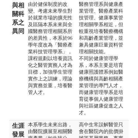
由於健保制度的改
醫務管理系與健康產
與相
變、考慮未來學生對
業管理、醫療產業科
關科
於就業市場的擴充性
技管理、健康事業管
系之
及區隔本系未來與全
理相關學系相近，但
異同
國醫務管理相關系所
較重視培養醫療機構
的差異性，本系於96
和高齡產業管理，並
學年度改為「醫療產
兼具健康巨量資料管
業科技管理學系」，
理相關技能。
課程規劃以培養資訊
不同於健康管理學
化之醫管實務人才為
系，本系主要是培育
目標，加強學生管理
健康照護體系例如醫
實作上之訓練，理論
療機構與高齡相關產
與實務並重，培養醫
業管理的專門人才，
管人才。
而健康管理學系是培
育從事個人健康管理
與社區健康促進之人
才。
本系學生未來出路，
高中生常誤解醫管只
生涯
由醫院擴展至相關醫
會在醫院內的批價掛
發展