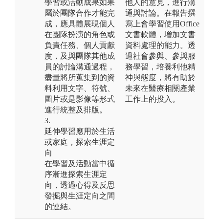
學習或活動成果如果
他人的意見，進行溝
屬於團隊合作才能完
通與討論。在報告撰
成，應具體展現個人
寫上會學習使用Office
在團隊扮演的角色或
文書軟體，增加文書
負責任務、個人貢獻
資料處理的能力。透
度，及與團隊其他成
過社會參與、參與服
員的討論溝通過程，
務學習，培養利他精
盡量將所蒐集到的資
神與態度，將有助於
料利用文字、符號、
未來在醫療相關產業
圖片或是影像等形式
工作上的投入。
進行統整及排版。
3.
延伸學習應用於生活
或家庭，探索生涯定
向
在學習及活動當中循
序漸進探索生涯定
向，透過心得及反思
發掘與生涯定向之間
的連結。