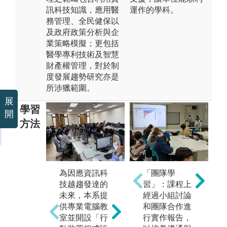
訊科技知識，應用醫
運作的學科。
務管理、全民健保以
及政府政策分析與企
業策略模擬；更包括
醫學專利技術及智慧
財產權管理，對於制
度發展趨勢研究亦是
所涉獵範圍。
展
學習
開
方法
本
為因應資訊科
「團隊學
學
技越趨發達的
習」：課程上
培
未來，本系提
經過小組討論
的
供專業電腦教
和團隊合作進
實習除了印證
熱
室並開設「行
行實作報告，
在校所學的知