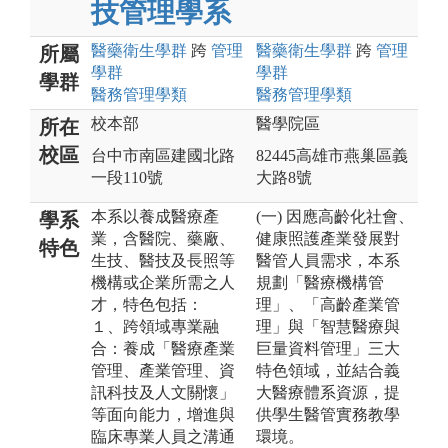
技管理學系
醫藥衛生
學群
跨
管理
醫藥衛生
學群
跨
管理
所屬
學群
學群
學群
醫務管理
學類
醫務管理
學類
校本部
醫學院區
所在
校區
台中市南區建國北路
82445高雄市燕巢區義
一段110號
大路8號
本系以養成醫療產
(一) 因應高齡化社會、
學系
業，含醫院、藥廠、
健康照護產業發展對
特色
生技、醫技及長照等
醫管人員需求，本系
機構或企業所需之人
規劃「醫療機構管
才，特色包括：
理」、「高齡產業管
１、跨領域專業融
理」與「智慧醫療與
合：養成「醫療產業
巨量資料管理」三大
管理、產業管理、資
特色領域，並結合義
訊科技及人文關懷」
大醫療體系資源，提
等面向能力，增進與
供學生醫管實務教學
臨床專業人員之溝通
環境。