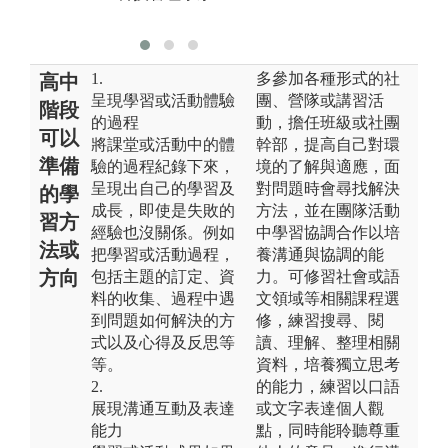
學提供
1.
多參加各種形式的社
高中
呈現學習或活動體驗
團、營隊或講習活
階段
的過程
動，擔任班級或社團
可以
將課堂或活動中的體
幹部，提高自己對環
準備
驗的過程紀錄下來，
境的了解與適應，面
呈現出自己的學習及
對問題時會尋找解決
的學
成長，即使是失敗的
方法，並在團隊活動
習方
經驗也沒關係。例如
中學習協調合作以培
法或
把學習或活動過程，
養溝通與協調的能
方向
包括主題的訂定、資
力。可修習社會或語
料的收集、過程中遇
文領域等相關課程選
到問題如何解決的方
修，練習搜尋、閱
式以及心得及反思等
讀、理解、整理相關
等。
資料，培養獨立思考
2.
的能力，練習以口語
展現溝通互動及表達
或文字表達個人觀
能力
點，同時能聆聽尊重