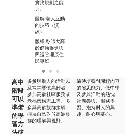
實務規劃之能
民專班
版
力。
齡
圖解:老人互動
照
的技巧（演
民
練）
版權:彰師大高
齡健康促進與
照護管理原住
民專班
多參與助人的活動以
隨時培養對課程內容
高中
及常常關懷高齡者，
的省思能力、做中學
階段
參加高齡社區服務或
及參與活動的熱忱、
可以
老福機構志工等。多
社團參與、服務學
準備
多與高齡族群接觸，
習、抱持對人的興
擴展自己對於高齡族
趣、耐心與關心。
的學
群的理解與視野。
習方
法或