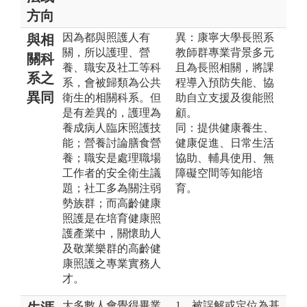
方向
因為都與照護人有
異：康寧大學長照系
與相
關，所以護理、營
教師群專業背景多元
關科
養、職安及社工等科
且為長照相關，將課
系之
系，會被歸類為公共
程導入預防失能、協
異同
衛生的相關科系。但
助自立支援及復能照
是有差異的，護理為
顧。
養成病人臨床照護技
同：提供健康養生、
能；營養討論膳食營
健康促進、日常生活
養；職安是處理職場
協助、輔具使用、無
工作者的安全衛生議
障礙空間等知能培
題；社工多為關注弱
育。
勢族群；而高齡健康
照護是在培育健康照
護產業中，關懷助人
及敬業樂群的高齡健
康照護之專業實務人
才。
大多數人會覺得畢業
1、被誤解或定位為基