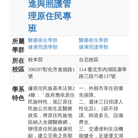
進與照護管
理原住民專
班
醫藥衛生
學群
醫藥衛生
學群
所屬
健康照護
學類
健康照護
學類
學群
校本部
台北校區
所在
校區
500207彰化市進德路1
114 臺北市內湖區康寧
號
路三段75巷137號
據原住民族基本法第2
一、外縣市享住宿優
學系
4條：「政府應依原住
先保障。
特色
民族特性，策訂原住
二、週休三日排課人
民族公共衛生及醫療
性化且1、2節不排
政策，將原住民族地
課。師資多元、設備
區納入全國醫療網，
齊全。
辦理原住民族健康照
三、交通便利生活機
顧，建立完善之長期
能健全，近捷運文湖