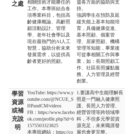
相關技術才能勝任的
靈各方面的協助與支
之處
工作。本專班結合各
持。
項專業科目，包括高
強調學生在預防及延
齡健康概論、高齡照
緩失能上基本知能培
顧活動設計、管理
育，具備健康促進、
學、老年社會學以及
基本照顧、個案管
現在最熱門的AI人工
理、居家照顧、機構
智慧，協助分析未來
管理等知能，畢業後
發展需求，以提供高
可從事相關工作與事
齡者更好的照顧。
業，如：長期照顧工
作、社區長照據點服
務、人力管理及經營
創業。
YouTube: https://www.y
1.要讓高中生能理解長
學習
outube.com/@NCUE_S
照是一門融入健康照
資源
HPandCM/videos
護、長照人力管理、
或補
FB：https://www.facebo
經營管理等跨領域學
充說
ok.com/profile.php?id=6
科，不但多元學習資
1575503323825
源充足，未來職涯發
明
本專班網站：https://co
展也會更完整。