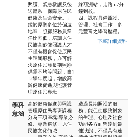
照護、緊急救護及後
線葫洲站，走路5-7分
送體系，保障原住民
鐘到校。
健康及生命安全。」
四、課程具備照護、
鑑於原鄉多位於偏遠
管理、社會工作，多
地區，照顧服務員留
元豐富之學習歷程。
任比率低，培訓原住
下載詳細資料
民族高齡健照護人才
不僅有機會促使原民
生歸鄉服務，亦可解
決原住民族長期照顧
供需不均等問題，自1
12學年度起，增設高
齡健康促進與照護管
理原住民專班
高齡健康促進與照護
透過長期照護的服
學科
管理原住民專班課程
務，能促使服務對象
意涵
分為三項區塊:專業必
的生理、心理及社會
修、專業選修、原住
功能各方面皆達到最
民族文化領域
佳狀態，不僅具有連