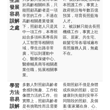
生涯
於高齡相關科系，只
本照護工作，事實上
發展
能照顧高齡者是一項
政府挹注每年數百億
容易
辛苦的工作，不過在
預算，培育長照藍海
誤解
高齡相關產業發展
人才。
下，照顧老人只是其
2、被誤解只能去長照
之處
中一項工作，本專班
機構工作，事實上社
結合多項科系專長與
區、居家、共生宅、
人工智慧等相關領
銀髮宅等各場域遍布
域，學生出路非常
長照服務人員，無處
廣，可以到運動中
不在。
心、醫療保健中心、
醫療輔具商等相關產
業任職，拓展相關事
業。
多數人對照顧高齡者
長期照顧不僅是身體
學習
會感到無趣、工作較
或疾病的照顧，從亞
方法
像體力活的工作。但
健康到失能到安寧不
容易
實際上，照顧高齡者
同階段的照顧、及個
誤解
是有挑戰性而且需要
案/案家屬在身、心、