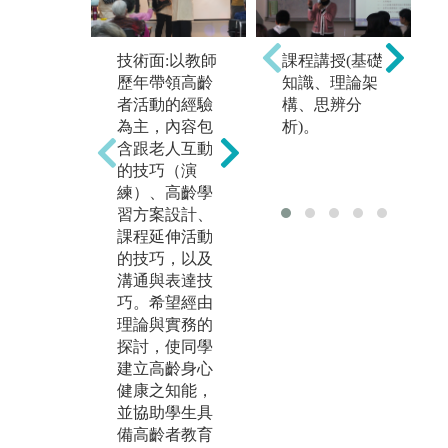
技術面:以教師
課程講授(基礎
廣泛介紹原住
以
歷年帶領高齡
知識、理論架
民族社會、部
演
者活動的經驗
構、思辨分
落與傳藝文化
及
為主，內容包
析)。
基礎層面之重
了
含跟老人互動
要議題，包含
作
的技巧（演
了台灣部落介
作
練）、高齡學
紹、聚落組
的
習方案設計、
織、年齡階級
田
課程延伸活動
與親族組織
談
的技巧，以及
等，連結到原
技
溝通與表達技
住民的生活文
巧
巧。希望經由
化及其內涵。
樂
理論與實務的
獲
探討，使同學
圖解:原住民族
的
建立高齡身心
傳統療癒用品
健康之知能，
圖
版權:彰師大高
並協助學生具
學
齡健康促進與
備高齡者教育
帶
照護管理原住