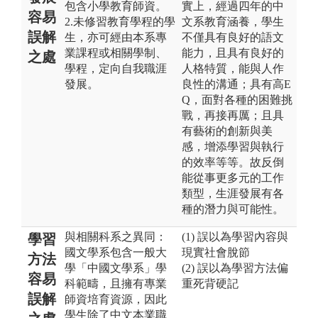
包含小學教育師資。
實上，經過四年的中
容易
2.未修習教育學程的學
文系教育涵養，學生
誤解
生，亦可經由本系專
不僅具有良好的語文
業課程或相關學制、
能力，且具有良好的
之處
學程，定向自我職涯
人格特質，能與人作
發展。
良性的溝通；具有高E
Q，面對各種的困難挑
戰，再接再厲；且具
有藝術的創新與美
感，增添學習與執行
的效率等等。故反倒
能從事更多元的工作
類型，生涯發展有各
種的潛力與可能性。
與相關科系之異同：
(1) 誤以為學習內容與
學習
國文學系包含一般大
現實社會脫節
方法
學「中國文學系」學
(2) 誤以為學習方法偏
容易
科範疇，且擁有專業
重死背硬記
誤解
師資培育資源，因此
學生除了中文本業職