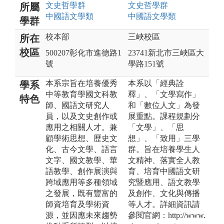
文史哲
學群
文史哲
學群
所屬
中國語文
學類
中國語文
學類
學群
校本部
三峽校區
所在
校區
500207彰化市進德路1
23741新北市三峽區大
號
學路151號
本系宗旨在培養優秀
本系以「經典詮
學系
中等教育學國文科教
釋」、「文學寫作」
特色
師、國語文研究人
和「數位人文」為發
員，以及文史創作或
展重點。課程規劃分
應用之相關人才。兼
「文學」、「思
顧學術思想、歷史文
想」、「致用」三學
化、古今文學、語言
群。旨在培養學生人
文字、國文教學、華
文精神、落實全人教
語教學、創作展演與
育、培育中國語文研
跨域應用等多種領域
究暨應用、語文教學
之發展，既有豐富的
及創作、文化與傳播
師資培育及學術資
等人才。詳細資訊請
源，並因應未來趨勢
參閱官網：http://www.