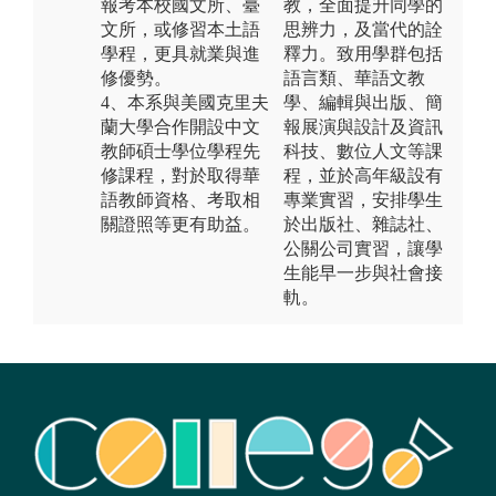
報考本校國文所、臺
教，全面提升同學的
文所，或修習本土語
思辨力，及當代的詮
學程，更具就業與進
釋力。致用學群包括
修優勢。
語言類、華語文教
4、本系與美國克里夫
學、編輯與出版、簡
蘭大學合作開設中文
報展演與設計及資訊
教師碩士學位學程先
科技、數位人文等課
修課程，對於取得華
程，並於高年級設有
語教師資格、考取相
專業實習，安排學生
關證照等更有助益。
於出版社、雜誌社、
公關公司實習，讓學
生能早一步與社會接
軌。