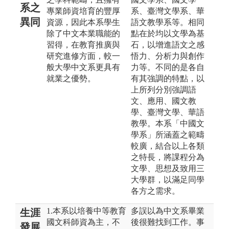
系之
專業師資培育的豐厚
系、臺灣文學系、華
異同
資源，因此本系學生
語文教學系等。相同
除了中文本業職能的
點在於均以文學為基
習得，在教育推廣與
石，以增進語文之感
研究進修方面，較一
悟力、分析力與創作
般大學中文系更具有
力等。不同的是各自
就業之優勢。
有其強調的特點，以
上所列分別強調語
文、應用、國文教
學、臺灣文學、華語
教學。本系「中國文
學系」所涵蓋之範疇
較廣，結合以上各類
之特長，將課程分為
文學、思想及致用三
大學群，以滿足同學
各方之需求。
1.本系以培養中等教育
多誤以為中文系畢業
生涯
國文科師資為主，不
後很難找到工作。事
發展