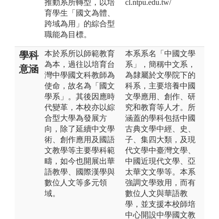
推動系所轉型，以培
cl.ntpu.edu.tw/
育學生「國文為體、
跨域為用」的綜合型
職能為目標。
本於系所以師範教育
本系系名「中國文學
學科
為本，過往以培育台
系」，簡稱中文系，
意涵
灣中學國文科教師為
為隸屬於文學院下的
使命，故名為「國文
科系，主要培養中國
學系」。其後因應時
文學應用、創作、研
代變革，本校亦以綜
究和教育等人才。所
合型大學為發展方
涵蓋的學科包括中國
向，除了延續中文學
古典文學中經、史、
術、創作應用及國語
子、集四大類，及現
文教學等主要學科範
代文學中臺灣文學、
疇，如今也開展出華
中國近現代文學、亞
語教學、國際漢學與
太華文文學等。本系
數位人文等多元領
強調文學致用，而有
域。
數位人文與華語教
學，並支援本校師培
中心開設中學國文教