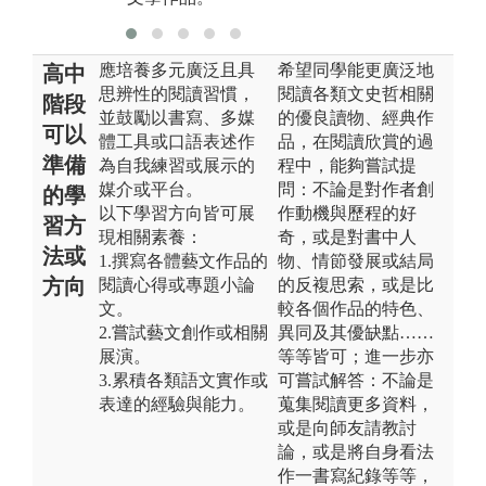
應培養多元廣泛且具
希望同學能更廣泛地
高中
思辨性的閱讀習慣，
閱讀各類文史哲相關
階段
並鼓勵以書寫、多媒
的優良讀物、經典作
可以
體工具或口語表述作
品，在閱讀欣賞的過
準備
為自我練習或展示的
程中，能夠嘗試提
媒介或平台。
問：不論是對作者創
的學
以下學習方向皆可展
作動機與歷程的好
習方
現相關素養：
奇，或是對書中人
法或
1.撰寫各體藝文作品的
物、情節發展或結局
方向
閱讀心得或專題小論
的反複思索，或是比
文。
較各個作品的特色、
2.嘗試藝文創作或相關
異同及其優缺點……
展演。
等等皆可；進一步亦
3.累積各類語文實作或
可嘗試解答：不論是
表達的經驗與能力。
蒐集閱讀更多資料，
或是向師友請教討
論，或是將自身看法
作一書寫紀錄等等，