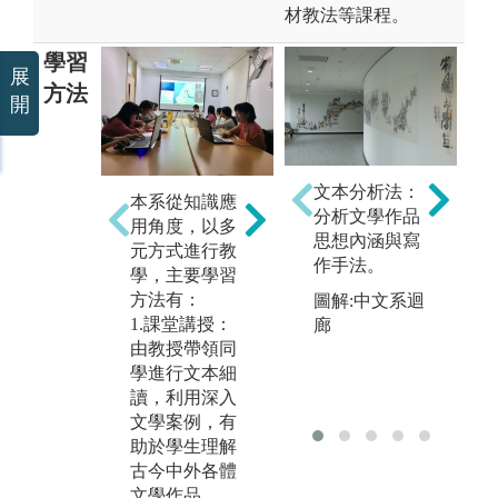
材教法等課程。
學習
展
方法
開
文本分析法：
本系從知識應
分析文學作品
用角度，以多
思想內涵與寫
3
元方式進行教
作手法。
學，主要學習
2.專題講座
方法有：
圖解:中文系迴
1.課堂講授：
廊
由教授帶領同
學進行文本細
讀，利用深入
教
文學案例，有
助於學生理解
古今中外各體
文學作品。