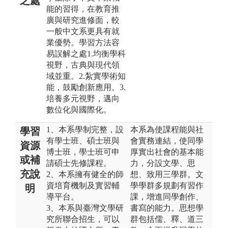
之處
能的習得，在教育推
廣與研究進修面，較
一般中文系更具有就
業優勢。學習方法容
易誤解之處1.均衡學科
視野，古典與現代領
域並重。2.紮實學術知
能，鼓勵創新應用。3.
培養多元視野，邁向
數位化與國際化。
1、本系學制完整，設
本系為使課程能與社
學習
有學士班、碩士班與
會實務連結，使同學
資源
博士班，學士班可申
厚實出社會的基本能
或補
請碩士先修課程。
力，分設文學、思
充說
2、本系擁有健全的師
想、致用三學群。文
資培育機制及實習輔
學學群多規劃有習作
明
導平台。
課，增進同學創作、
3、本系與臺灣文學研
書寫的能力。思想學
究所聯合招生，可以
群包括儒、釋、道三