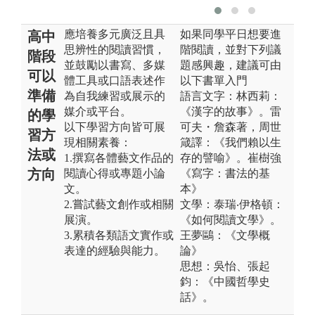
應培養多元廣泛且具
如果同學平日想要進
高中
思辨性的閱讀習慣，
階閱讀，並對下列議
階段
並鼓勵以書寫、多媒
題感興趣，建議可由
可以
體工具或口語表述作
以下書單入門
準備
為自我練習或展示的
語言文字：林西莉：
媒介或平台。
《漢字的故事》。雷
的學
以下學習方向皆可展
可夫・詹森著，周世
習方
現相關素養：
箴譯：《我們賴以生
法或
1.撰寫各體藝文作品的
存的譬喻》。崔樹強
方向
閱讀心得或專題小論
《寫字：書法的基
文。
本》
2.嘗試藝文創作或相關
文學：泰瑞‧伊格頓：
展演。
《如何閱讀文學》。
3.累積各類語文實作或
王夢鷗：《文學概
表達的經驗與能力。
論》
思想：吳怡、張起
鈞：《中國哲學史
話》。