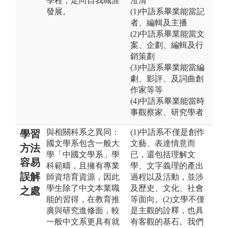
學程，定向自我職涯
澄清
發展。
(1)中語系畢業能當記
者、編輯及主播
(2)中語系畢業能當文
案、企劃、編輯及行
銷策劃
(3)中語系畢業能當編
劇、影評、及詞曲創
作家等等
(4)中語系畢業能當時
事觀察家、研究學者
與相關科系之異同：
(1)中語系不僅是創作
學習
國文學系包含一般大
文藝、表達情意而
方法
學「中國文學系」學
已，還包括理解文
容易
科範疇，且擁有專業
學、文字義理的產出
誤解
師資培育資源，因此
過程以及活動，並涉
學生除了中文本業職
及歷史、文化、社會
之處
能的習得，在教育推
等面向。(2)文學不僅
廣與研究進修面，較
是主觀的詮釋，也具
一般中文系更具有就
有客觀的基石。我們