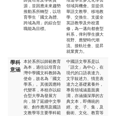
師資培育及學術資
增進學生多元化學習
源，並因應未來趨勢
領域與機會。並提供
推動系所轉型，以培
華語文教學、移地教
育學生「國文為體、
學、交換生、支援全
跨域為用」的綜合型
英語教學及外校選
職能為目標。
修，為一邁向都會型
科系，俾利學生擴大
視野、應變時代潮
流、接軌社會、提昇
就業實力。
本於系所以師範教育
中國語文學系是以
學科
為本，過往以培育台
「語文」為中心，在
意涵
灣中學國文科教師為
現代的口語表達力、
使命，故名為「國文
文字敍述力、情意表
學系」。其後因應時
達力之基礎素養外，
代變革，本校亦以綜
專長領域涵蓋面廣
合型大學為發展方
濶，亦涵攝深厚的古
向，除了延續中文學
典文本，即傳統的
術、創作應用及國語
經、史、子、集，及
文教學等主要學科範
藝術、文化、教育等