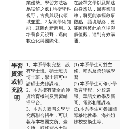
業優勢。學習方法容
在詮釋文學以及闡述
易誤解之處1.均衡學科
自身想法，因專業訓
視野，古典與現代領
練，將更能掌握敘事
域並重。2.紮實學術知
觀點、語境脈絡，更
能，鼓勵創新應用。3.
能瞭解彼此的立場與
培養多元視野，邁向
價值觀，達到有效溝
數位化與國際化。
通。
1、本系學制完整，設
(1).本系學生可雙主
學習
有學士班、碩士班與
修、輔系及跨領域學
資源
博士班，學士班可申
習
或補
請碩士先修課程。
(2).本系學生可修小學
充說
2、本系擁有健全的師
教育學程、外校選
資培育機制及實習輔
課、華語文教學及新
明
導平台。
聞、電影相關課程
3、本系與臺灣文學研
(3).本系學生可參加國
究所聯合招生，可以
際移地教學、海外姐
報考本校國文所、臺
妹校交換生等。
文所，或修習本土語