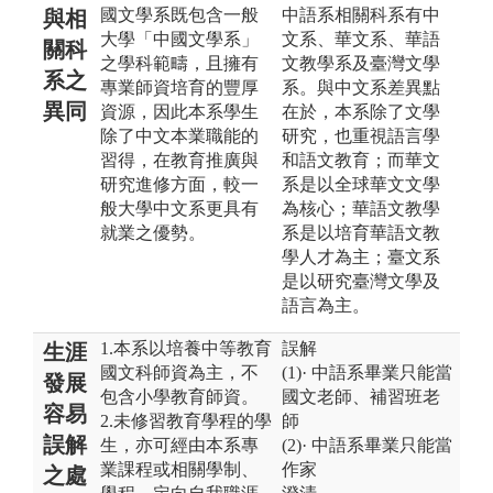
國文學系既包含一般
中語系相關科系有中
與相
大學「中國文學系」
文系、華文系、華語
關科
之學科範疇，且擁有
文教學系及臺灣文學
系之
專業師資培育的豐厚
系。與中文系差異點
異同
資源，因此本系學生
在於，本系除了文學
除了中文本業職能的
研究，也重視語言學
習得，在教育推廣與
和語文教育；而華文
研究進修方面，較一
系是以全球華文文學
般大學中文系更具有
為核心；華語文教學
就業之優勢。
系是以培育華語文教
學人才為主；臺文系
是以研究臺灣文學及
語言為主。
1.本系以培養中等教育
誤解
生涯
國文科師資為主，不
(1)· 中語系畢業只能當
發展
包含小學教育師資。
國文老師、補習班老
容易
2.未修習教育學程的學
師
誤解
生，亦可經由本系專
(2)· 中語系畢業只能當
業課程或相關學制、
作家
之處