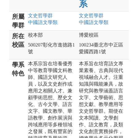
系
文史哲
學群
文史哲
學群
所屬
中國語文
學類
中國語文
學類
學群
校本部
博愛校區
所在
校區
500207彰化市進德路1
100234臺北市中正區
號
愛國西路1號
本系宗旨在培養優秀
本系旨在培育語文專
學系
中等教育學國文科教
業素養、古典與現代
特色
師、國語文研究人
視域融合人才。注重
員，以及文史創作或
知識與職能兼具，故
應用之相關人才。兼
研究與教學涵蓋語言
顧學術思想、歷史文
文字、文學藝術、思
化、古今文學、語言
想文獻、教學應用等
文字、國文教學、華
文史哲學群。期使在
語教學、創作展演與
文本閱讀、文學創
跨域應用等多種領域
作、語文教育，及類
之發展，既有豐富的
文化創意實務操作，