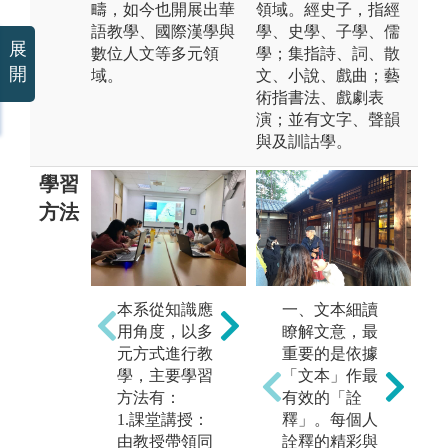
疇，如今也開展出華
領域。經史子，指經
語教學、國際漢學與
學、史學、子學、儒
展
數位人文等多元領
學；集指詩、詞、散
開
域。
文、小說、戲曲；藝
術指書法、戲劇表
演；並有文字、聲韻
與及訓詁學。
學習
方法
本系從知識應
一、文本細讀
用角度，以多
瞭解文意，最
3
元方式進行教
重要的是依據
學，主要學習
「文本」作最
2.專題講座
方法有：
有效的「詮
1.課堂講授：
釋」。每個人
由教授帶領同
詮釋的精彩與