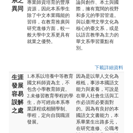
系之
專業師資培育的豐厚
論與創作、本土與國
異同
資源，因此本系學生
際，擁有寬闊的視野
除了中文本業職能的
和多元的學習管道。
習得，在教育推廣與
與以臺灣文學文化為
研究進修方面，較一
核心的臺文系，或是
般大學中文系更具有
以語言教學為主力的
就業之優勢。
華文系學習重點有
別。
下載詳細資料
1.本系以培養中等教育
因為是以華人文化為
生涯
國文科師資為主，不
根柢，事涉本國語文
發展
包含小學教育師資。
能力與素養，可說是
容易
2.未修習教育學程的學
在華人社會生活與工
誤解
生，亦可經由本系專
作必須而必要面對
業課程或相關學制、
的。因為有良好的本
之處
學程，定向自我職涯
國語文文書能力，本
發展。
系畢業生出路多元，
在研究進修、公職考