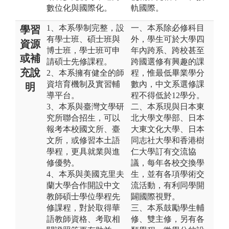
數位化與國際化。
軌國際。
1、本系學制完整，設
一、本系除必修科目
學習
有學士班、碩士班與
外，學生可於大學四
資源
博士班，學士班可申
年內跨系、跨校甚至
或補
請碩士先修課程。
跨國選修有興趣的課
充說
2、本系擁有健全的師
程，惟最低畢業學分
資培育機制及實習輔
數內，中文系選修課
明
導平台。
程不得低於12學分。
3、本系與臺灣文學研
二、本系現與日本東
究所聯合招生，可以
北大學文學部、日本
報考本校國文所、臺
大東文化大學、日本
文所，或修習本土語
同志社大學和香港樹
學程，更具就業與進
仁大學訂有交流協
修優勢。
議，每年各校交換學
4、本系與美國克里夫
生，並有各項學術交
蘭大學合作開設中文
流活動，有利同學開
教師碩士學位學程先
闢國際視野。
修課程，對於取得華
三、本系鼓勵學生輔
語教師資格、考取相
修、雙主修，另有各