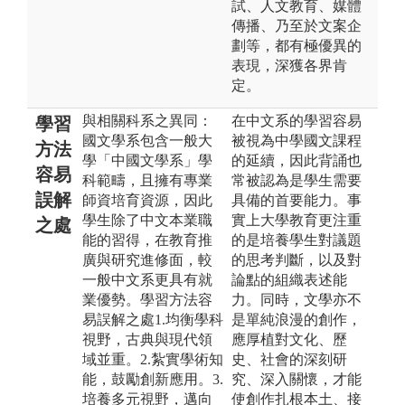
試、人文教育、媒體
傳播、乃至於文案企
劃等，都有極優異的
表現，深獲各界肯
定。
與相關科系之異同：
在中文系的學習容易
學習
國文學系包含一般大
被視為中學國文課程
方法
學「中國文學系」學
的延續，因此背誦也
容易
科範疇，且擁有專業
常被認為是學生需要
誤解
師資培育資源，因此
具備的首要能力。事
學生除了中文本業職
實上大學教育更注重
之處
能的習得，在教育推
的是培養學生對議題
廣與研究進修面，較
的思考判斷，以及對
一般中文系更具有就
論點的組織表述能
業優勢。學習方法容
力。同時，文學亦不
易誤解之處1.均衡學科
是單純浪漫的創作，
視野，古典與現代領
應厚植對文化、歷
域並重。2.紮實學術知
史、社會的深刻研
能，鼓勵創新應用。3.
究、深入關懷，才能
培養多元視野，邁向
使創作扎根本土、接