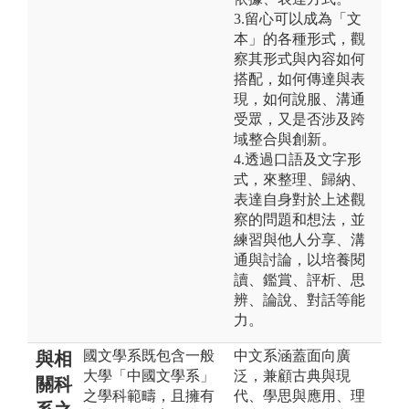
3.留心可以成為「文
本」的各種形式，觀
察其形式與內容如何
搭配，如何傳達與表
現，如何說服、溝通
受眾，又是否涉及跨
域整合與創新。
4.透過口語及文字形
式，來整理、歸納、
表達自身對於上述觀
察的問題和想法，並
練習與他人分享、溝
通與討論，以培養閱
讀、鑑賞、評析、思
辨、論說、對話等能
力。
國文學系既包含一般
中文系涵蓋面向廣
與相
大學「中國文學系」
泛，兼顧古典與現
關科
之學科範疇，且擁有
代、學思與應用、理