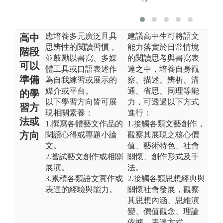
應培養多元廣泛且具
建議高中生可將語文
高中
思辨性的閱讀習慣，
能力落實於日常情境
階段
並鼓勵以書寫、多媒
的閱讀思考與書寫表
可以
體工具或口語表述作
達之中，培養自身觀
準備
為自我練習或展示的
察、描述、辨析、溝
媒介或平台。
通、省思、同理等能
的學
以下學習方向皆可展
力，可透過以下方式
習方
現相關素養：
進行：
法或
1.撰寫各體藝文作品的
1.接觸各類文藝創作，
方向
閱讀心得或專題小論
觀察其展現之核心價
文。
值、藝術特色、社會
2.嘗試藝文創作或相關
關懷、創作形式及手
展演。
法。
3.累積各類語文實作或
2.接觸各類思想經典與
表達的經驗與能力。
關懷社會發展，觀察
其思想內涵、思維演
變、價值觀念、理論
依據、表達方式。