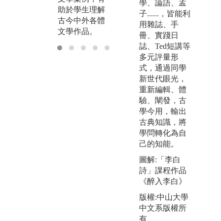
學、論語、孟
助於學生理解
子......，皆能利
古今中外各體
用雜誌、手
文學作品。
冊、實踐日
誌、Ted短講等
多元評量形
式，通過同學
新世代眼光，
重新編輯、體
驗、闡發，古
學今用，輸出
古典知識，將
學問轉化為自
己的知能。
圖解:「李白
圖
詩」課程作品
《醉入李白》
版權:中山大學
中文系版權所
有