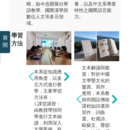
疇，如今也開展出華
養，以及中文系專業
語教學、國際漢學與
特性之國際語言能
數位人文等多元領
力。
域。
學習
展
方法
開
文本解讀與鑑
本系從知識應
賞：對於中國
用角度，以多
文學暨文化的
3
元方式進行教
鑒賞、寫作、
學，主要學習
應用，本系教
2.專題講座
方法有：
師所開設傳統
1.課堂講授：
課程如詩選與
由教授帶領同
習作、詞曲
學進行文本細
選、杜甫詩、
讀，利用深入
歐蘇文、聲韻
文學案例，有