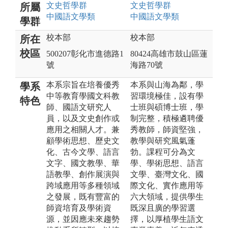
文史哲
學群
文史哲
學群
所屬
中國語文
學類
中國語文
學類
學群
校本部
校本部
所在
校區
500207彰化市進德路1
80424高雄市鼓山區蓮
號
海路70號
本系宗旨在培養優秀
本系與山海為鄰，學
學系
中等教育學國文科教
習環境極佳，設有學
特色
師、國語文研究人
士班與碩博士班，學
員，以及文史創作或
制完整，積極遴聘優
應用之相關人才。兼
秀教師，師資堅強，
顧學術思想、歷史文
教學與研究風氣蓬
化、古今文學、語言
勃。課程可分為文
文字、國文教學、華
學、學術思想、語言
語教學、創作展演與
文學、臺灣文化、國
跨域應用等多種領域
際文化、實作應用等
之發展，既有豐富的
六大領域，提供學生
師資培育及學術資
既深且廣的學習選
源，並因應未來趨勢
擇，以厚植學生語文