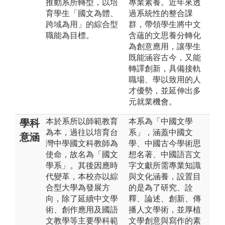
推動系所轉型，以培
專業素養。近年來透
育學生「國文為體、
過系統性的整合課
跨域為用」的綜合型
群，帶領學生將中文
職能為目標。
含蘊的文思養分轉化
為創意應用，讓學生
既能涵容古今，又能
轉譯創新，具備接軌
職場、學以致用的人
才優勢，並延伸出多
元就業機會。
本於系所以師範教育
本系為「中國文學
學科
為本，過往以培育台
系」，涵蓋中國文
意涵
灣中學國文科教師為
學、中國古今學術思
使命，故名為「國文
想名著、中國語言文
學系」。其後因應時
字文獻所需專業知識
代變革，本校亦以綜
與文化涵養，設置目
合型大學為發展方
的是為了研究、詮
向，除了延續中文學
釋、論述、創新、傳
術、創作應用及國語
播人文學術，並厚植
文教學等主要學科範
文學創意與寫作的素