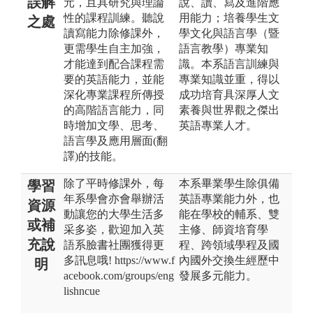
誤解
元，且具研究與理論
說、讀、寫及進階應
性的課程訓練。聽說
用能力；培養學生文
之處
讀寫能力除修課外，
學文化與語言學（暨
更需學生自主加強，
語言教學）專業知
才能達到配合課程需
識。本系語言訓練與
要的英語能力，並能
專業知識並重，得以
深化專業課程所傳授
成功培育具深厚人文
的高階語言能力，同
素養與世界觀之傑出
時增加文學、思考、
英語專業人才。
語言學及應用層面(翻
譯)的技能。
除了平時修課外，每
本系畢業學生除俱備
學習
年系學會亦會舉辦活
英語專業能力外，也
資源
動讓您的大學生活多
能在學校的輔系、雙
或補
采多姿，歡迎加入英
主修、師資培育學
充說
語系臉書社團獲得更
程、跨領域學程及國
多訊息哦! https://www.f
內國外交換生經歷中
明
acebook.com/groups/eng
發展多元能力。
lishncue