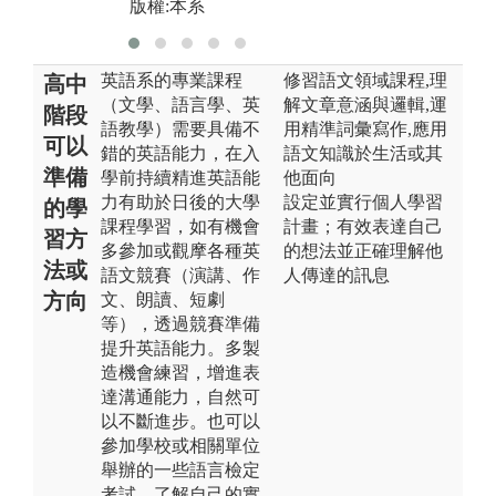
版權:本系
英語系的專業課程
修習語文領域課程,理
高中
（文學、語言學、英
解文章意涵與邏輯,運
階段
語教學）需要具備不
用精準詞彙寫作,應用
可以
錯的英語能力，在入
語文知識於生活或其
準備
學前持續精進英語能
他面向
力有助於日後的大學
設定並實行個人學習
的學
課程學習，如有機會
計畫；有效表達自己
習方
多參加或觀摩各種英
的想法並正確理解他
法或
語文競賽（演講、作
人傳達的訊息
方向
文、朗讀、短劇
等），透過競賽準備
提升英語能力。多製
造機會練習，增進表
達溝通能力，自然可
以不斷進步。也可以
參加學校或相關單位
舉辦的一些語言檢定
考試，了解自己的實