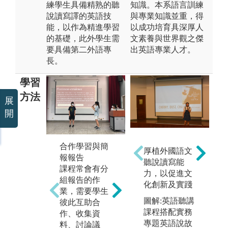
練學生具備精熟的聽
知識。本系語言訓練
說讀寫譯的英語技
與專業知識並重，得
能，以作為精進學習
以成功培育具深厚人
的基礎，此外學生需
文素養與世界觀之傑
要具備第二外語專
出英語專業人才。
長。
學習
方法
展
開
語言學習 (分
合作學習與簡
思
組、密集練
厚植外國語文
報報告
綜
習、英語及第
聽說讀寫能
課程常會有分
學
二外語)
力，以促進文
組報告的作
修
聽説讀寫分組
化創新及實踐
業，需要學生
言
小班上課，並
圖解:英語聽講
彼此互助合
創
需要藉由許多
課程搭配實務
作、收集資
究
密集的練習，
專題英語說故
料、討論議
程
精熟語言的使