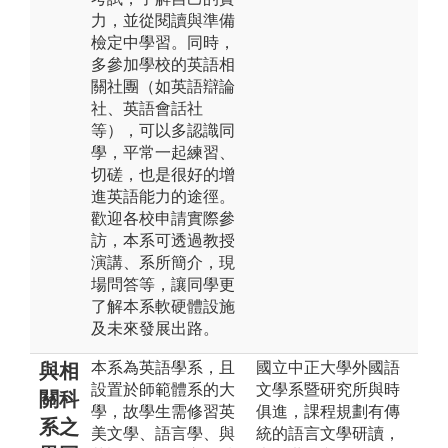
力，並從閱讀與準備
檢定中學習。同時，
多參加學校的英語相
關社團（如英語辯論
社、英語會話社
等），可以多認識同
學，平常一起練習、
切磋，也是很好的增
進英語能力的途徑。
歡迎各校申請實際參
訪，本系可透過教授
演講、系所簡介，現
場問答等，讓同學更
了解本系軟硬體設施
及未來發展出路。
本系為英語學系，且
國立中正大學外國語
與相
設置於師範體系的大
文學系暨研究所與時
關科
學，故學生需修習英
俱進，課程規劃有傳
系之
美文學、語言學、與
統的語言文學研讀，