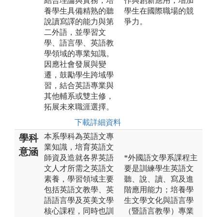
結合理論與實務，培
作與創新應用，增加
養學生具備精熟的聽
學生在國際職場的競
說讀寫譯的能力與第
爭力。
二外語，並學習文
學、語言學、英語教
學領域的專業知識。
因應社會發展與變
遷，鼓勵學生跨域學
習，結合英語專業與
其他輔系或雙主修，
拓展未來職涯選擇。
下載詳細資料
本系學科為英語文專
學科
業知識，培育英語文
意涵
師資及造就各界英語
*外國語文學系課程主
文人才所需之英語文
要是訓練學生英語文
素養，學習領域主要
聽、說、讀、寫及進
包括英語文教學、英
階應用能力；培養學
語語言學及英美文學
生文學文化與語言學
核心課程，同時也訓
（暨語言教學）專業