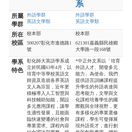
系
外語
學群
外語
學群
所屬
英語文
學類
英語文
學類
學群
校本部
校本部
所在
校區
500207彰化市進德路1
621301嘉義縣民雄鄉
號
大學路一段168號
彰化師大英語學系成
*中正外文系以「培育
學系
立於民國63年4月，以
外語人才、開發多元
特色
培育中等學校英語文
能力」為使命。我們
師資及造就各界英語
提供語言訓練課程提
文人為宗旨，近年更
升學生的外語表達與
積極導入人工智慧與
思考能力，文學與文
科技輔助知能，開設
化課程培養學生的國
多元應用課程，讓學
際觀與全球視野，更
生適性發展，且能面
有多樣化的專業選修
臨快速變遷的社會與
課程，學生可發揮展
專業需求。課程內容
現外語長才，進行創