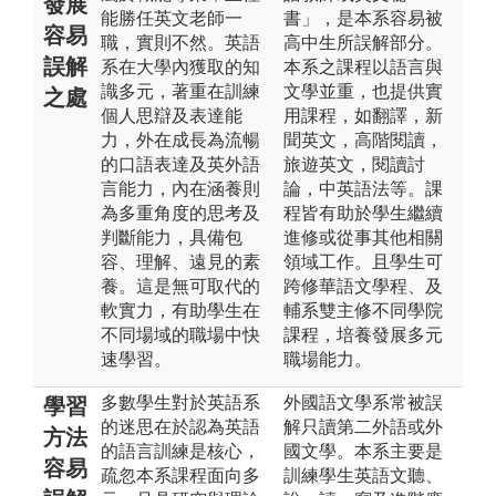
發展
能勝任英文老師一
書」，是本系容易被
容易
職，實則不然。英語
高中生所誤解部分。
誤解
系在大學內獲取的知
本系之課程以語言與
識多元，著重在訓練
文學並重，也提供實
之處
個人思辯及表達能
用課程，如翻譯，新
力，外在成長為流暢
聞英文，高階閱讀，
的口語表達及英外語
旅遊英文，閱讀討
言能力，內在涵養則
論，中英語法等。課
為多重角度的思考及
程皆有助於學生繼續
判斷能力，具備包
進修或從事其他相關
容、理解、遠見的素
領域工作。且學生可
養。這是無可取代的
跨修華語文學程、及
軟實力，有助學生在
輔系雙主修不同學院
不同場域的職場中快
課程，培養發展多元
速學習。
職場能力。
多數學生對於英語系
外國語文學系常被誤
學習
的迷思在於認為英語
解只讀第二外語或外
方法
的語言訓練是核心，
國文學。本系主要是
容易
疏忽本系課程面向多
訓練學生英語文聽、