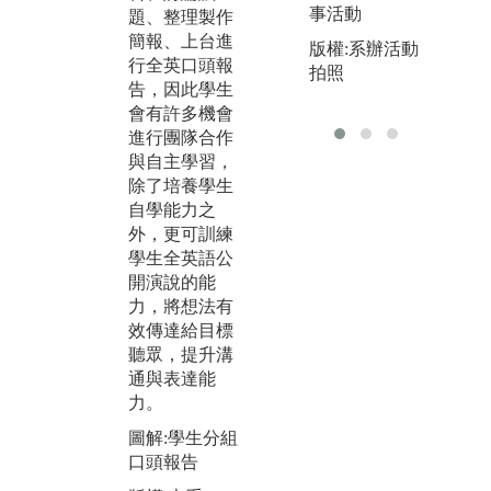
事活動
題、整理製作
本
用，除了課程
簡報、上台進
分
上課的引導，
版權:系辦活動
行全英口頭報
釋
學生會利用英
拍照
告，因此學生
析
語學習相關之
會有許多機會
藉
影片，練習聽
進行團隊合作
同
說、重點摘要
與自主學習，
蒐
及學習字彙，
除了培養學生
閱
或錄下自己朗
自學能力之
逐
誦影片逐字稿
外，更可訓練
與
的音檔，練習
學生全英語公
力
聽講口說並修
開演說的能
與
正錯誤發音。
力，將想法有
知
圖解:聽講課程
效傳達給目標
圖
上課剪影
聽眾，提升溝
與
通與表達能
版權:本系
版
力。
圖解:學生分組
口頭報告