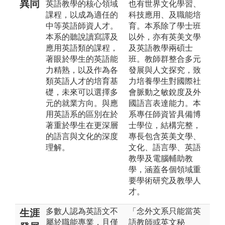
異同
英語教學的核心領域
也有世界文化學習、
課程，以成為適任的
科技應用、及職能培
中等英語師資人才。
育。本系除了學士班
本系的聽說讀寫譯及
以外，亦有英美文學
應用英語類的課程，
及英語教學兩碩士
著眼於學生的英語能
班。教師群整合多元
力精熟，以及作為各
發展與人文探究，致
類英語人才的培育基
力培養學生對國際社
礎，未來可以選擇多
會脈動之敏銳度及外
元的就業方向。與應
國語言表達能力。本
用英語系的區別在於
系專任師資皆具備博
著重於學生在更深層
士學位，結構完整，
的語言與文化的深度
專長包含英美文學、
理解。
文化、語言學、英語
教學及電腦輔助教
學，涵蓋各個領域重
要學術研究及教學人
才。
多數人認為英語文不
「念外文系只能當英
生涯
屬於職能專業，且僅
語教師或英文秘