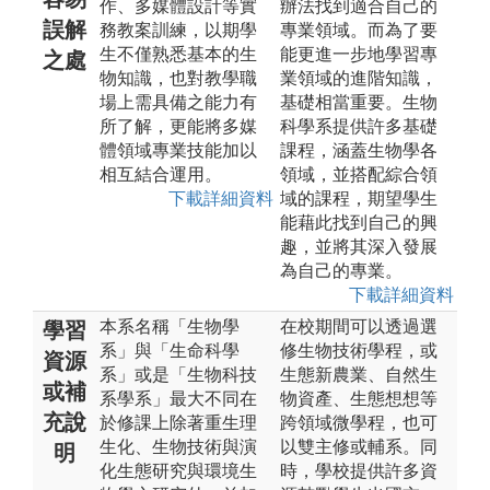
作、多媒體設計等實
辦法找到適合自己的
誤解
務教案訓練，以期學
專業領域。而為了要
生不僅熟悉基本的生
能更進一步地學習專
之處
物知識，也對教學職
業領域的進階知識，
場上需具備之能力有
基礎相當重要。生物
所了解，更能將多媒
科學系提供許多基礎
體領域專業技能加以
課程，涵蓋生物學各
相互結合運用。
領域，並搭配綜合領
下載詳細資料
域的課程，期望學生
能藉此找到自己的興
趣，並將其深入發展
為自己的專業。
下載詳細資料
本系名稱「生物學
在校期間可以透過選
學習
系」與「生命科學
修生物技術學程，或
資源
系」或是「生物科技
生態新農業、自然生
或補
系學系」最大不同在
物資產、生態想想等
充說
於修課上除著重生理
跨領域微學程，也可
生化、生物技術與演
以雙主修或輔系。同
明
化生態研究與環境生
時，學校提供許多資