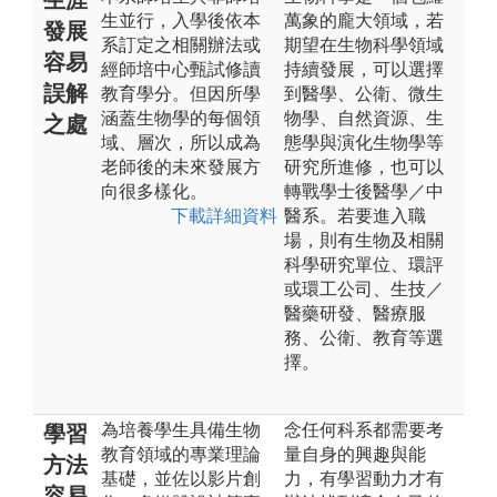
生並行，入學後依本
萬象的龐大領域，若
發展
系訂定之相關辦法或
期望在生物科學領域
容易
經師培中心甄試修讀
持續發展，可以選擇
誤解
教育學分。但因所學
到醫學、公衛、微生
涵蓋生物學的每個領
物學、自然資源、生
之處
域、層次，所以成為
態學與演化生物學等
老師後的未來發展方
研究所進修，也可以
向很多樣化。
轉戰學士後醫學／中
下載詳細資料
醫系。若要進入職
場，則有生物及相關
科學研究單位、環評
或環工公司、生技／
醫藥研發、醫療服
務、公衛、教育等選
擇。
為培養學生具備生物
念任何科系都需要考
學習
教育領域的專業理論
量自身的興趣與能
方法
基礎，並佐以影片創
力，有學習動力才有
容易