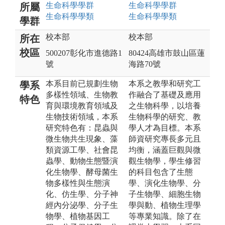
生命科學
學群
生命科學
學群
所屬
生命科學
學類
生命科學
學類
學群
校本部
校本部
所在
校區
500207彰化市進德路1
80424高雄市鼓山區蓮
號
海路70號
本系目前已規劃生物
本系之教學和研究工
學系
多樣性領域、生物教
作融合了基礎及應用
特色
育與環境教育領域及
之生物科學，以培養
生物技術領域，本系
生物科學的研究、教
研究特色有：昆蟲與
學人才為目標。本系
微生物共生現象、藻
師資研究專長多元且
類資源工學、社會昆
均衡，涵蓋巨觀與微
蟲學、動物生態暨演
觀生物學，學生修習
化生物學、酵母菌生
的科目包含了生態
物多樣性與生態演
學、演化生物學、分
化、仿生學、分子神
子生物學、細胞生物
經內分泌學、分子生
學與動、植物生理學
物學、植物基因工
等專業知識。除了在