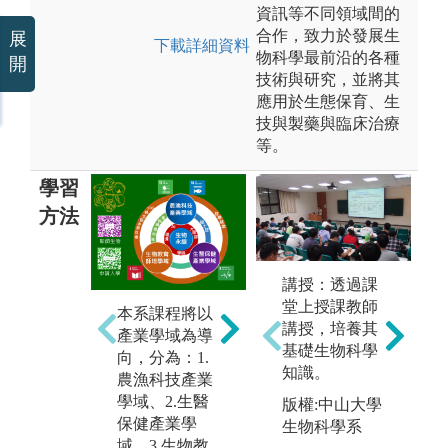
資訊等不同領域間的
合作，致力於發展生
展
下載詳細資料
物科學最前沿的各種
開
技術與研究，並將其
應用於生態保育、生
技與製藥與臨床治療
等。
學習
方法
生
演化生態研究
講授：透過課
研
法與環境生物
堂上授課教師
本系課程將以
須
學領域領域須
講授，培養其
產業學域為導
觀
著重探究、觀
基礎生物科學
向，分為：1.
能
察以及分析能
知識。
農漁科技產業
力。
學域、2.生醫
圖
版權:中山大學
保健產業學
教
生物科學系
域、3.生物教