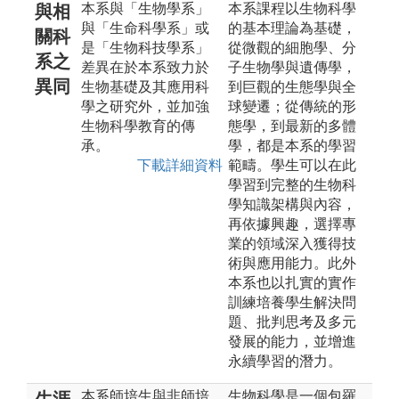
本系與「生物學系」
本系課程以生物科學
與相
與「生命科學系」或
的基本理論為基礎，
關科
是「生物科技學系」
從微觀的細胞學、分
系之
差異在於本系致力於
子生物學與遺傳學，
異同
生物基礎及其應用科
到巨觀的生態學與全
學之研究外，並加強
球變遷；從傳統的形
生物科學教育的傳
態學，到最新的多體
承。
學，都是本系的學習
下載詳細資料
範疇。學生可以在此
學習到完整的生物科
學知識架構與內容，
再依據興趣，選擇專
業的領域深入獲得技
術與應用能力。此外
本系也以扎實的實作
訓練培養學生解決問
題、批判思考及多元
發展的能力，並增進
永續學習的潛力。
本系師培生與非師培
生物科學是一個包羅
生涯