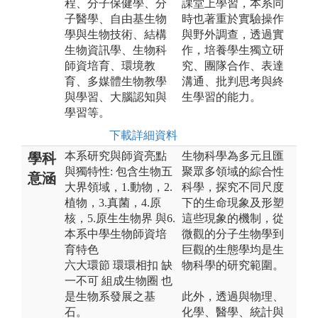
程、分子保健學、分
課堂上學習，本系同
子醫學、自由基生物
時也著重於實驗操作
學與生物技術、結構
與野外調查，透過實
生物資訊學、生物科
作，培養學生獨立研
師資培育、環境教
究、團隊合作、表達
育、多媒體生物教學
溝通、批判思考與終
與學習、大腦認知與
生學習的能力。
學習等。
下載詳細資料
本系研究與師資亮點
生物科學為多元且匯
學科
與獨特性: 包含生物五
聚眾多領域的綜合性
意涵
大界領域，1.動物，2.
科學，探究不同尺度
植物，3.真菌，4.原
下的生命現象及形塑
核，5.原生生物界 與6.
這些現象的機制，從
本系中學生物師資培
微觀的分子生物學到
育特色
巨觀的生態學均是生
六大環節 環環相扣 缺
物科學的研究範圍。
一不可 組成生物圈 也
是生物系發展之基
此外，透過與物理、
石。
化學、醫學、統計與