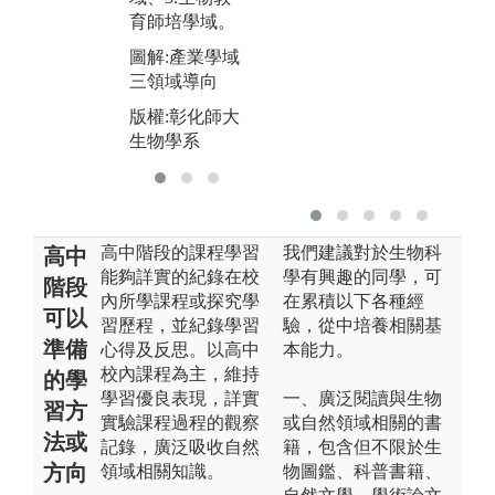
圖解:野外採集
版
育師培學域。
生
版權:彰化師大
圖解:產業學域
生物學系
三領域導向
版權:彰化師大
生物學系
高中階段的課程學習
我們建議對於生物科
高中
能夠詳實的紀錄在校
學有興趣的同學，可
階段
內所學課程或探究學
在累積以下各種經
可以
習歷程，並紀錄學習
驗，從中培養相關基
準備
心得及反思。以高中
本能力。
校內課程為主，維持
的學
學習優良表現，詳實
一、廣泛閱讀與生物
習方
實驗課程過程的觀察
或自然領域相關的書
法或
記錄，廣泛吸收自然
籍，包含但不限於生
方向
領域相關知識。
物圖鑑、科普書籍、