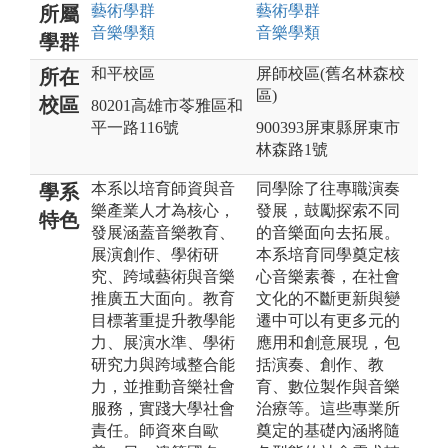
藝術
學群
藝術
學群
所屬
音樂
學類
音樂
學類
學群
和平校區
屏師校區(舊名林森校
所在
區)
校區
80201高雄市苓雅區和
平一路116號
900393屏東縣屏東市
林森路1號
本系以培育師資與音
同學除了往專職演奏
學系
樂產業人才為核心，
發展，鼓勵探索不同
特色
發展涵蓋音樂教育、
的音樂面向去拓展。
展演創作、學術研
本系培育同學奠定核
究、跨域藝術與音樂
心音樂素養，在社會
推廣五大面向。教育
文化的不斷更新與變
目標著重提升教學能
遷中可以有更多元的
力、展演水準、學術
應用和創意展現，包
研究力與跨域整合能
括演奏、創作、教
力，並推動音樂社會
育、數位製作與音樂
服務，實踐大學社會
治療等。這些專業所
責任。師資來自歐
奠定的基礎內涵將隨