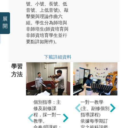
號、小號、長號、低
音號、上低音號)、敲
擊樂與理論作曲六
展
組。學生分為師培與
開
非師培生(師資培育與
非師資培育學生並行
要點詳如附件)。
下載詳細資料
學習
方法
一對一教學
個別指導：主
室內樂合奏、
理
(主、副修個別
修及副修課
鋼琴伴奏、總
類
指導課程)
程，採一對一
譜視奏、中小
樂
依據每學期訂
教學。
學教師歌唱基
唱
定之術科評鑑
合奏/唱課程：
本技巧等課
等