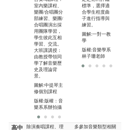
標準，選擇適
室內樂課程、
程、鋼琴合作
班
合學生程度曲
樂團/合唱團分
實務，採小組
圖
子進行指導與
部練習、樂團/
教學。
實
練習。
合唱團演出採
圖解:室內樂合
版
用團隊學習，
圖解:一對一教
奏演出
樂
學生彼此互相
學
版權:版權：音
學習、交流。
版權:音樂學系
樂系系辦拍攝
大班課講授：
林子珊老師
由教授帶領同
學了解音樂歷
史及理論背
景。
圖解:中提琴主
修個別課程
版權:版權：音
樂系系辦拍攝
除演奏唱課程、理
多參加音樂類型相關
高中