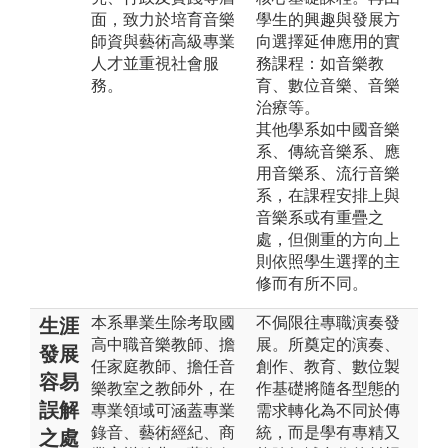
面，致力於培育音樂
學生的興趣與發展方
師資與藝術高級專業
向選擇延伸應用的實
人才並重視社會服
務課程：如音樂教
務。
育、數位音樂、音樂
治療等。
其他學系如中國音樂
系、傳統音樂系、應
用音樂系、流行音樂
系，在課程安排上與
音樂系或有重疊之
處，但側重的方向上
則依照學生選擇的主
修而有所不同。
本系畢業生除考取國
不侷限往專職演奏發
生涯
高中職音樂教師、擔
展。所奠定的演奏、
發展
任家庭教師、擔任音
創作、教育、數位製
容易
樂教室之教師外，在
作基礎將隨各型態的
誤解
專業領域可涵蓋專業
需求轉化為不同於傳
錄音、藝術經紀、商
統，而是學有專精又
之處