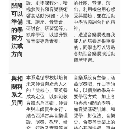
論、史學課程外，積
的社團、營隊、演
階段
極參與各類音樂藝術
出。利用機會用心感
可以
饗宴活動(例如：大師
受與體驗，並在活動
準備
班、講座、音樂會、
中學習協調合作的精
研討會、研習營等)，
神。
的學
觀摩學習，以提升豐
。透過音樂展現自我
習方
富音樂專業素養。
能力的培養是很重要
法或
的，同學也可以透過
方向
各類型音樂展演活動
觀摩學習。
本系遵循學校以培養
音樂系設有主修，涵
與相
未來師資與產業人才
蓋演奏唱、作曲等領
關科
的「雙核心」菁英養
域，以個別教學為主
系之
成為定位，以師範教
要學習方式，加上各
異同
育體系為基礎，師資
項專業相關的學科，
生與非師資生並行，
如音樂基礎訓練、和
結合西洋古典音樂理
聲學、對位法、音樂
論、演奏、教學、研
史、合奏等音樂上的
究、行政及實踐等層
核心基礎課程。再由