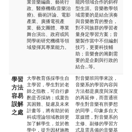
業音樂編曲、藝術行
能跨領域合作的斜桿
政、醫療機構(音樂治
型生涯。音樂教學領
療)、藝術評論、電影
域需要的是結合演奏
產業、廣播電視產
與音樂教育的整合，
業、藝文團體、專業
對不同族群的學習者
舞台演出、政府或民
量身定學習方案；音
間學術研究機構等領
樂製作當中不但編創
域發揮其專業能力。
技巧，更要科技輔
助；音樂會的籌劃需
要的是企劃與行政的
結合...等。
大學教育係採學生自
對音樂班同學來說，
學習
主學習，學生對於老
音樂系的學習內容與
方法
師之指教，可自行參
方法都是廣度與深度
容易
酌是否採納；或稟告
的再延伸，而普通班
誤解
其困難、疑慮及未來
學生對音樂有所夢想
計畫等，將有助於術
的同學，印象多自大
之處
科或理論領域教師更
眾媒體，對音樂系的
加了解學生，並於教
主修、副修的學習方
學中，提升因材施教
式及需具備的音樂基