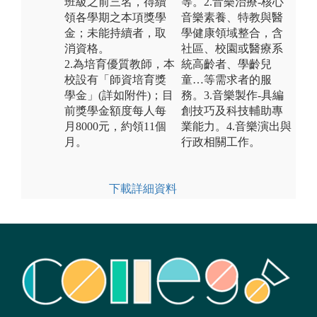
班級之前三名，得續
等。2.音樂治療-核心
領各學期之本項獎學
音樂素養、特教與醫
金；未能持續者，取
學健康領域整合，含
消資格。
社區、校園或醫療系
2.為培育優質教師，本
統高齡者、學齡兒
校設有「師資培育獎
童…等需求者的服
學金」(詳如附件)；目
務。3.音樂製作-具編
前獎學金額度每人每
創技巧及科技輔助專
月8000元，約領11個
業能力。4.音樂演出與
月。
行政相關工作。
下載詳細資料