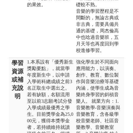
的果效。
礎較不熟。
音樂的學習歷程是不
間斷的，無論古典或
非古典，需要具備共
通的基礎，周杰倫高
中也唸過音樂班，五
月天等也再度回到學
校進修學習。
1.本系設有「優秀新生
強化學生於不同面向
學習
獎勵要點」，就當學
應用能力，以演奏、
資源
年度新生中，以申請
創作、教育、數位製
或補
入學術科總成績之前3
作與音樂治療等基礎
充說
名正取生中選出之。
內涵，使學生成為音
若有缺額，名額流用
樂終身學習的斜槓音
明
至以前3志願考試分發
樂人。 就業方向：1.
入學成績最優秀之學
音樂教學-音樂演奏與
生。目前獎學金為25,0
音樂教育，含各級學
00元，獲得本獎學金
校音樂老師、社區音
者，若持續維持就讀
樂教學、音樂教室