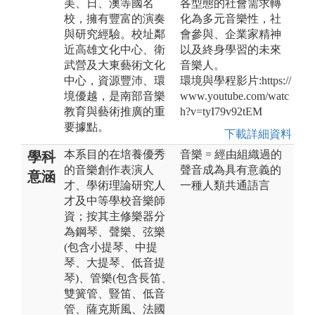
美、日、澳等國名
各型態的社會需求轉
校，擁有豐富的演奏
化為多元音樂性，社
與研究經驗。校址鄰
會參與、企業家精神
近高雄文化中心、衛
以及終身學習的未來
武營及大東藝術文化
音樂人。
中心，資源豐沛、環
環境與學程影片:https://
境優越，是南部音樂
www.youtube.com/watc
教育與藝術推廣的重
h?v=tyI79v92tEM
要據點。
下載詳細資料
本系目的在培養優秀
音樂 = 經由組織過的
學科
的音樂創作表演人
聲音成為具有意義的
意涵
才、學術理論研究人
一種人類共通語言
才及中等學校音樂師
資；按其主修樂器分
為鋼琴、聲樂、弦樂
(包含小提琴、中提
琴、大提琴、低音提
琴)、管樂(包含長笛、
雙簧管、豎笛、低音
管、薩克斯風、法國