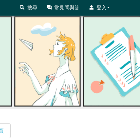
搜尋
常見問與答
登入
質