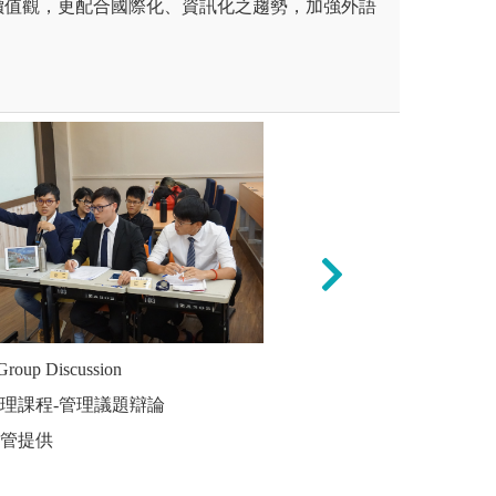
價值觀，更配合國際化、資訊化之趨勢，加強外語
。
述法。
up Discussion
3、網路學習法。
2.個案研究 C
是老師直接向學生傳授知識，
網路學習是透過互
管理課程-管理議題辯論
圖解:課程
常以講解、示範等方式進行。
以自主選擇學習時
經管提供
版權:南大
知識傳遞，缺乏互動和學生參
等多媒體資源。它
要學生具備自主學