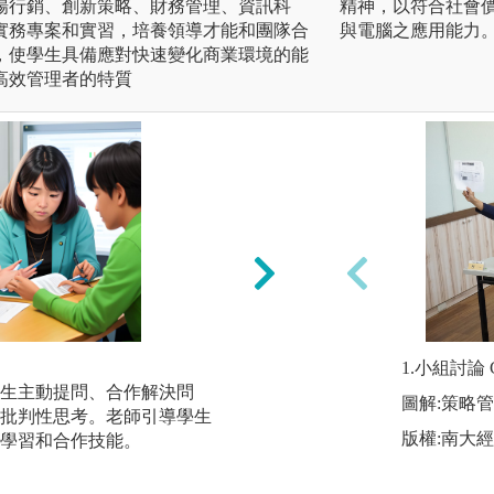
場行銷、創新策略、財務管理、資訊科
精神，以符合社會
實務專案和實習，培養領導才能和團隊合
與電腦之應用能力
，使學生具備應對快速變化商業環境的能
高效管理者的特質
。
2、傳統面對面講
1.小組討論 Gro
生主動提問、合作解決問
傳統面對面講述法
圖解:策略
批判性思考。老師引導學生
學生被動接受，通
版權:南大
學習和合作技能。
這種教學方式強調
與。