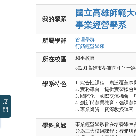
國立高雄師範大
我的學系
事業經營學系
管理
學群
所屬學群
行銷經營
學類
和平校區
所在校區
80201高雄市苓雅區和平一路
1. 綜合性課程：廣泛覆蓋
學系特色
2. 實務導向：提供實習機
3. 國際化：國際交流機會
展
4. 創新與創業教育：強調
開
5. 專業師資：資深教授陣
事業經營學系旨在培養學生
學科意涵
分為三大模組課程：行銷與