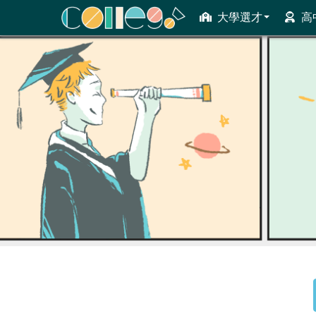
大學選才
高
ColleGo! 大學選才與高中育才輔助系統