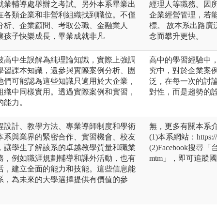
就業輔導處舉辦之考試。另外本系畢業出
經理人等職務。因
在各類企業和非營利組織找到職位。不僅
企業經營管理，若
分析、企業顧問、考取公職、金融業人
標。 故本系出路
讓孩子快樂成長，畢業成就非凡
念而攀升更快。
被高中生誤解為純理論知識，實際上強調
高中的學習經驗中
學習課本知識，還參與實際案例分析、團
究中，對於企業案
他們可能認為這些知識只適用於大企業，
泛，在每一次的討
組織中同樣實用。透過實際案例和實習，
對性，而是趨勢的
的能力。
程設計、教學方法、專業導師制度和學術
無，更多有關本系
本系與業界的緊密合作、實習機會、校友
(1)本系網站：https://b
，讓學生了解該系的卓越教學質量和職業
(2)Facebook搜
務，例如職涯規劃輔導和課外活動，也有
mtm」，即可追蹤
活，建立全面的能力和技能。這些信息能
系，為未來的大學選擇提供有價值的參