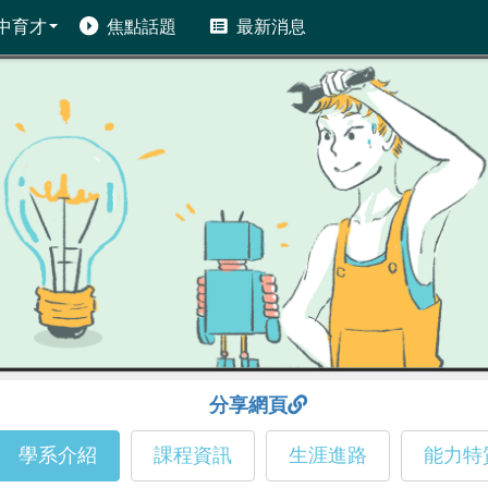
中育才
焦點話題
最新消息
分享網頁
學系介紹
課程資訊
生涯進路
能力特