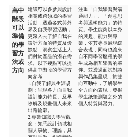
建議可以多參與設計
注重「自我學習與溝
高中
相關或跨領域的學習
通能力」、「創意思
階段
活動，透過各式與外
考與邏輯能力」的特
可以
界及自我學習活動，
質。學生能夠以本身
準備
更深入去了解自我在
的興趣、能力與專
設計方面的特質及優
業，依其專長展現綜
的學
缺點，洞察生活上人
合表現，同時也讓來
習方
們對於產品的潛在需
自不同學習歷程的學
法或
求。以下幾點可以提
生成為相互學習的夥
方向
供高中階段的學習方
伴。並透過面試對談
向參考：
與作品集呈現，於雙
1.自我了解與生涯規
向互動中，了解學生
劃：呈現各方面自我
全方面的表現，發掘
設計能力特長、及早
學生紙筆測驗之外的
瞭解及規畫個人未來
個人特質與潛力。
出路輪廓。
2.專業知識與學習觀
念：知悉設計領域相
關人事物、理論，具