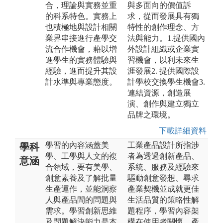
合，理論與實務並重
與多面向的價值訴
的科系特色。實務上
求，從而發展具有獨
也積極地與設計相關
特性的創作理念、方
業界串接進行產學交
法與能力。1.提供國內
流合作機會，藉以增
外設計組織或企業實
進學生的實務體驗與
習機會，以利未來生
經驗，進而提升其設
涯發展2. 提供國際設
計水準與專業態度。
計學校交換學生機會3.
連結資源，創造展
演、創作與建立獨立
品牌之環境。
下載詳細資料
學習的內容涵蓋美
工業產品設計所指涉
學科
學、工學與人文的複
者為透過創新產品、
意涵
合領域，要有美學、
系統、服務及經驗來
創意素養及了解批量
驅動創意發想、尋求
生產運作，並能洞察
產業契機並成就更佳
人與產品間的問題與
生活品質的策略性解
需求。學習創新思維
題程序，學習內容架
及問題解決能力是本
構在使用者關懷、產