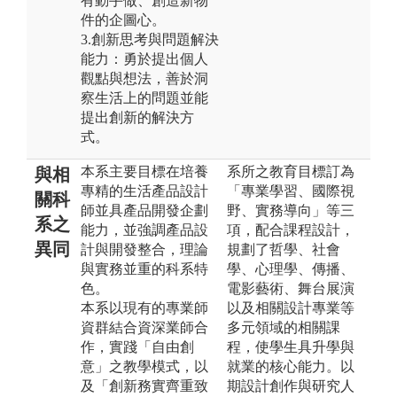
有動手做、創造新物
件的企圖心。
3.創新思考與問題解決
能力：勇於提出個人
觀點與想法，善於洞
察生活上的問題並能
提出創新的解決方
式。
本系主要目標在培養
系所之教育目標訂為
與相
專精的生活產品設計
「專業學習、國際視
關科
師並具產品開發企劃
野、實務導向」等三
系之
能力，並強調產品設
項，配合課程設計，
異同
計與開發整合，理論
規劃了哲學、社會
與實務並重的科系特
學、心理學、傳播、
色。
電影藝術、舞台展演
本系以現有的專業師
以及相關設計專業等
資群結合資深業師合
多元領域的相關課
作，實踐「自由創
程，使學生具升學與
意」之教學模式，以
就業的核心能力。以
及「創新務實齊重致
期設計創作與研究人