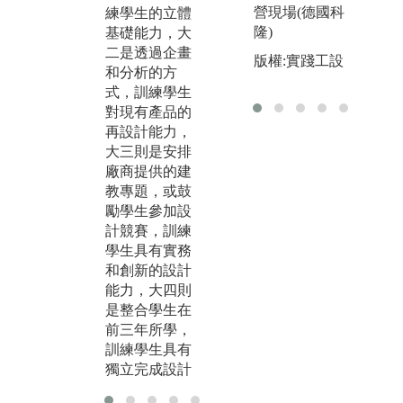
營現場(德國科
練學生的立體
位化能力扮演
課
隆)
基礎能力，大
著相當重要的
培
二是透過企畫
角色。在數位
觀
版權:實踐工設
和分析的方
設計學習的軸
責
式，訓練學生
線上，從2D到
同
對現有產品的
3D，從3D到C
程
再設計能力，
NC，讓學生能
的
大三則是安排
充分利用數位
讓
廠商提供的建
化優勢，應用
計
教專題，或鼓
在產品設計的
勵學生參加設
各個階段。
計競賽，訓練
學生具有實務
和創新的設計
能力，大四則
是整合學生在
前三年所學，
訓練學生具有
獨立完成設計