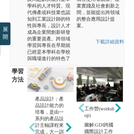
學科的人才特質。現
業實踐及社會創新之
代傳產或科技業也認
間，並能提出跨領域
知到工業設計師的特
的整合應用設計提
性與專長，設計人才
案。
展
成為企業間創新研發
開
的重要資產。跨領域
下載詳細資料
學習與專長在早期就
已經是本學科在學校
與職場進行的特色了
學習
方法
產品設計：產
口
品設計能力的
p
工作營(worksh
培養，是由一
op)
系列的產品設
數位設計能
設
圖解:GDI跨國
計主軸課程來
力：在產品設
識
國際設計工作
完成，大一訓
計過程中，數
是