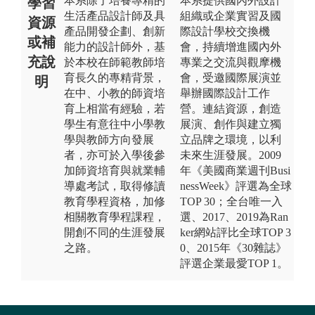
本系除了培養專精的
本系提供國內外設計
學習
生活產品設計師及具
組織或企業實習及國
資源
產品開發企劃、創新
際設計學校交換機
或補
能力的設計師外，基
會，持續增進國內外
充說
於本校在師範教師培
專業之交流與觀摩機
育長久的專精背景，
會，受邀國際展演並
明
在中、小教的師資培
舉辦國際設計工作
育上相當有經驗，若
營。連結資源，創造
學生有意往中小學教
展演、創作與建立獨
學與教師方向發展
立品牌之環境，以利
者，亦可於入學後參
未來生涯發展。2009
加師資培育與就業輔
年《美國商業週刊Busi
導處考試，取得修讀
nessWeek》評選為全球
教育學程資格，加修
TOP 30；全台唯一入
相關教育學程課程，
選、2017、2019為Ran
開創不同的生涯發展
ker網站評比全球TOP 3
之路。
0、2015年《30雜誌》
評選企業最愛TOP 1。