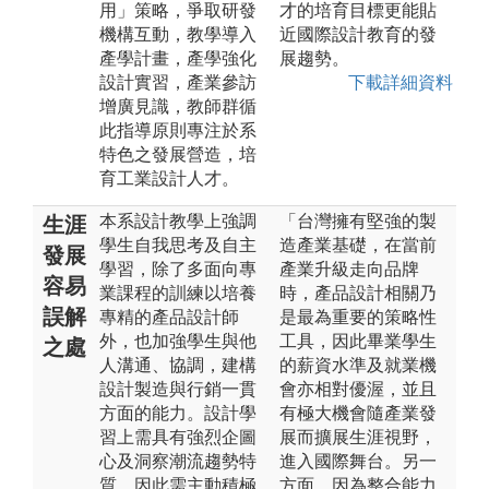
用」策略，爭取研發
才的培育目標更能貼
機構互動，教學導入
近國際設計教育的發
產學計畫，產學強化
展趨勢。
設計實習，產業參訪
下載詳細資料
增廣見識，教師群循
此指導原則專注於系
特色之發展營造，培
育工業設計人才。
本系設計教學上強調
「台灣擁有堅強的製
生涯
學生自我思考及自主
造產業基礎，在當前
發展
學習，除了多面向專
產業升級走向品牌
容易
業課程的訓練以培養
時，產品設計相關乃
誤解
專精的產品設計師
是最為重要的策略性
外，也加強學生與他
工具，因此畢業學生
之處
人溝通、協調，建構
的薪資水準及就業機
設計製造與行銷一貫
會亦相對優渥，並且
方面的能力。設計學
有極大機會隨產業發
習上需具有強烈企圖
展而擴展生涯視野，
心及洞察潮流趨勢特
進入國際舞台。另一
質，因此需主動積極
方面，因為整合能力