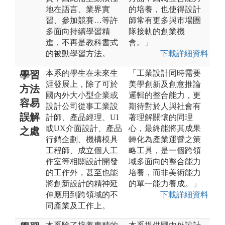
地在語言、業界實
的培養，也使得設計
習、參加競賽…等許
師常有更多與市場團
多面向持續學習精
隊接軌的創業機
進，不再是教科書式
會。」
的被動學習方法。
下載詳細資料
本系的學生在未來生
「工業設計同時需要
學習
涯發展上，除了可於
美學創新及創意推論
方法
國內外大小型企業或
邏輯的整合能力，更
容易
設計公司從事工業設
期待對於人與社會有
誤解
計師、產品經理、UI
著理解關懷的同理
或UX介面設計、產品
心，最終能將其成果
之處
行銷企劃、機構模具
轉化為產業運營之策
工程師、成立個人工
略工具，是一個跨領
作室等相關設計開發
域多面向的整合能力
的工作外，甚至也能
培養，而非美術能力
將創新設計的精神延
的單一能力養成。」
伸應用到跨領域的不
下載詳細資料
同產業及工作上。