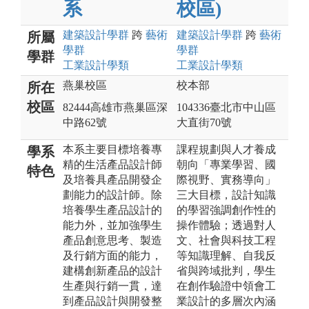
系
校區)
建築設計
學群
跨
藝術
建築設計
學群
跨
藝術
所屬
學群
學群
學群
工業設計
學類
工業設計
學類
燕巢校區
校本部
所在
校區
82444高雄市燕巢區深
104336臺北市中山區
中路62號
大直街70號
本系主要目標培養專
課程規劃與人才養成
學系
精的生活產品設計師
朝向「專業學習、國
特色
及培養具產品開發企
際視野、實務導向」
劃能力的設計師。除
三大目標，設計知識
培養學生產品設計的
的學習強調創作性的
能力外，並加強學生
操作體驗；透過對人
產品創意思考、製造
文、社會與科技工程
及行銷方面的能力，
等知識理解、自我反
建構創新產品的設計
省與跨域批判，學生
生產與行銷一貫，達
在創作驗證中領會工
到產品設計與開發整
業設計的多層次內涵