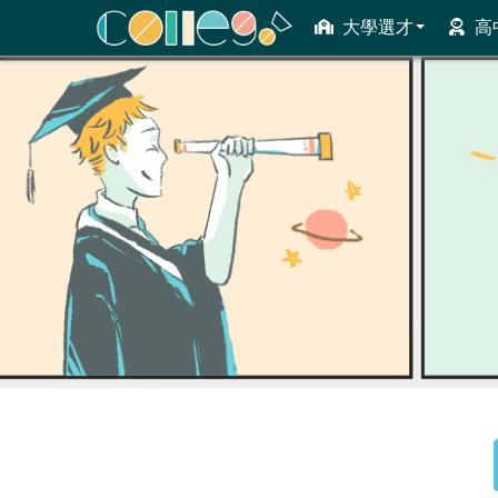
大學選才
高
ColleGo! 大學選才與高中育才輔助系統