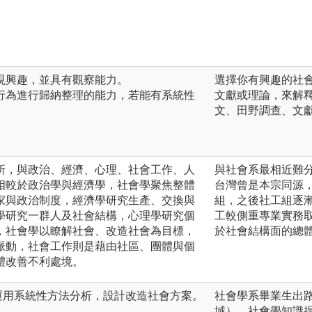
展現興趣，並具有觀察能力。
選擇你有興趣的社
會行為進行歸納整理的能力，若能有系統性
文獻或理論，來解
文、田野調查、文獻
所，與政治、經濟、心理、社會工作、人
與社會系最相近難
相較於政治學與經濟學，社會學聚焦整體
台灣曾是本宗同源
家與政治制度，經濟學研究生產、交換與
組，之後社工組逐
學研究一群人及社會結構，心理學研究個
工較側重專業實務
，社會學以瞭解社會、改造社會為目標，
於社會結構面的總
脈動，社會工作則是藉由社區、團體與個
體改善不利處境。
運用系統性方法分析，設計改造社會方案。
社會學系畢業生出
域）。社會學知識