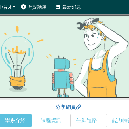
中育才
焦點話題
最新消息
分享網頁
學系介紹
課程資訊
生涯進路
能力特