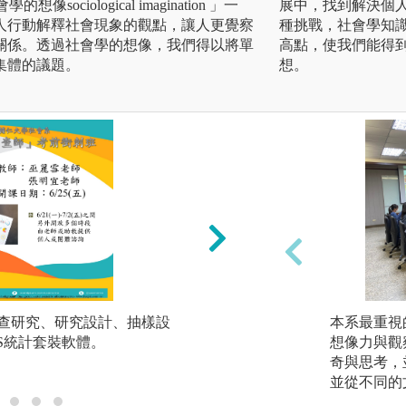
學的想像sociological imagination 」一
展中，找到解決個
人行動解釋社會現象的觀點，讓人更覺察
種挑戰，社會學知
關係。透過社會學的想像，我們得以將單
高點，使我們能得
集體的議題。
想。
調查研究、研究設計、抽樣設
2.質性研究方法：
本系最重視
SS統計套裝軟體。
法、紮根理論。
想像力與觀
奇與思考，
圖解:優秀學士論文
並從不同的