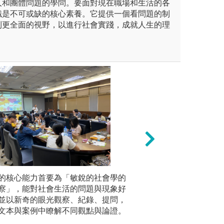
人和團體問題的學問。要面對現在職場和生活的各
識是不可或缺的核心素養。它提供一個看問題的制
到更全面的視野，以進行社會實踐，成就人生的理
訪談、焦點團體、田野調查
的核心能力首要為「敏銳的社會學的
3.學士論文：每
資料分析
察」，能對社會生活的問題與現象好
行研究。
理、分類
並以新奇的眼光觀察、紀錄、提問，
悉文書與數據
海報展
圖解:第53屆學士
文本與案例中瞭解不同觀點與論證。
S、STA
寫作與口語表