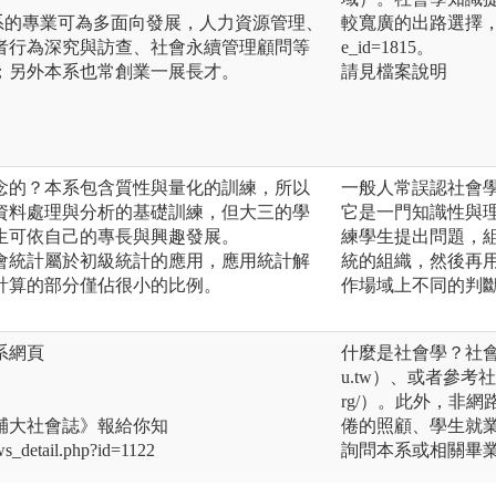
系的專業可為多面向發展，人力資源管理、
較寬廣的出路選擇，請見畢業
者行為深究與訪查、社會永續管理顧問等
e_id=1815。
；另外本系也常創業一展長才。
請見檔案說明
人念的？本系包含質性與量化的訓練，所以
一般人常誤認社會
資料處理與分析的基礎訓練，但大三的學
它是一門知識性與
生可依自己的專長與興趣發展。
練學生提出問題，
社會統計屬於初級統計的應用，應用統計解
統的組織，然後再
計算的部分僅佔很小的比例。
作場域上不同的判
系網頁
什麼是社會學？社會學的
u.tw）、或者參考社會學
rg/）。此外，非
輔大社會誌》報給你知
倦的照顧、學生就
ws_detail.php?id=1122
詢問本系或相關畢