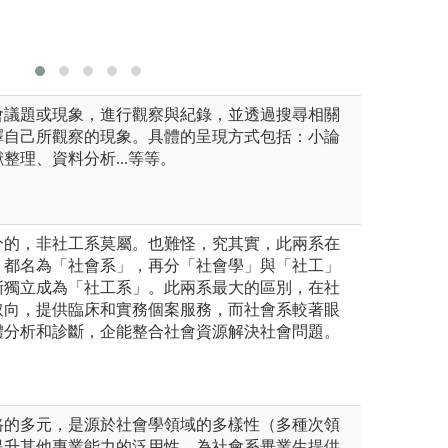
使用，會
會議題或現象，進行觀察與紀錄，並透過搜尋相關
釋自己所觀察的現象。具體的呈現方式包括：小論
整理、資料分析...等等。
分的，非社工系莫屬。也難怪，究其實，此兩系在
，都名為「社會系」，再分「社會學」與「社工」
漸獨立成為「社工系」。此兩系最大的區別，在社
取向，提供臨床和實務個案服務，而社會系較著眼
體分析和診斷，企能整合社會資源解決社會問題。
路的多元，是源於社會學領域的多樣性（多種次領
提升其他專業能力的泛用性，為社會系畢業生提供