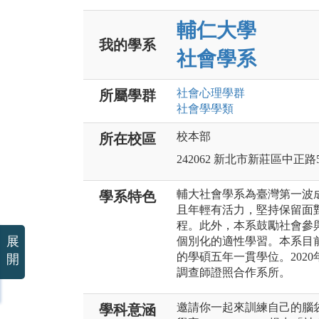
輔仁大學
我的學系
社會學系
社會心理
學群
所屬學群
社會學
學類
校本部
所在校區
242062 新北市新莊區中正路
輔大社會學系為臺灣第一波
學系特色
且年輕有活力，堅持保留面
程。此外，本系鼓勵社會參
展
個別化的適性學習。本系目
的學碩五年一貫學位。202
開
調查師證照合作系所。
邀請你一起來訓練自己的腦
學科意涵