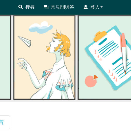
搜尋
常見問與答
登入
質