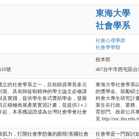
東海大學
社會學系
社會心理
學群
社會學
學類
校本部
510號
407台中市西屯區台
成立的社會學系之一，目前師資專長多元
東海大學社會學系
對面、具有師徒制精神的學士論文必修課
的獎學金。鼓勵碩
與及實踐，提供學生各式獎助學金，發展
科會大專生研究計
前正積極推展產業實習計畫，並提供3＋2
業生在行政、業務
0年起，本系獲認證成為台灣社會學會社會
育部門、政府公共
見 http://soc.thu.edu.
袋肌力，打開社會學想像的眼睛!美國社會
社會學是一門探討