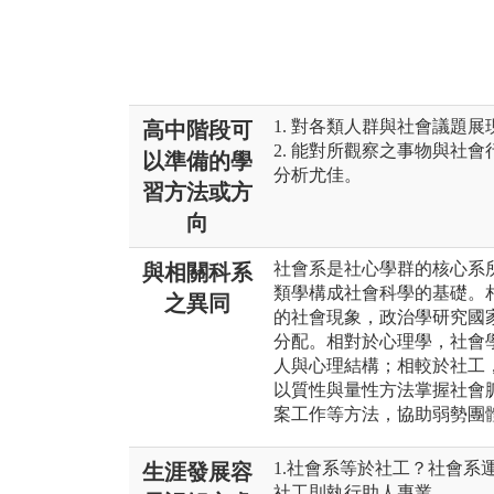
1. 對各類人群與社會議題
高中階段可
2. 能對所觀察之事物與社
以準備的學
分析尤佳。
習方法或方
向
社會系是社心學群的核心系
與相關科系
類學構成社會科學的基礎。
之異同
的社會現象，政治學研究國
分配。相對於心理學，社會
人與心理結構；相較於社工
以質性與量性方法掌握社會
案工作等方法，協助弱勢團
1.社會系等於社工？社會系
生涯發展容
社工則執行助人專業。