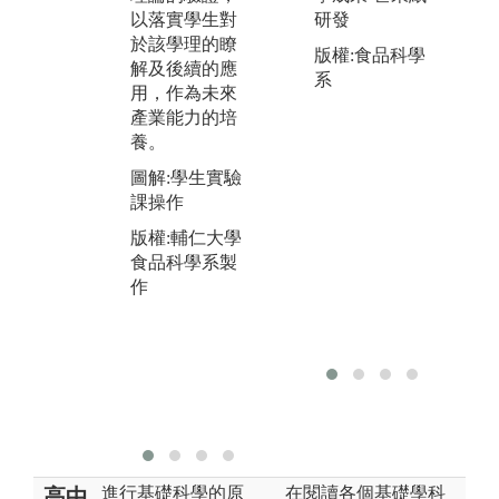
等專業課程的
提
研發
以落實學生對
修習，進行新
環
於該學理的瞭
產品或新加工
作
版權:食品科學
解及後續的應
技術的研發。
品
系
用，作為未來
課程內容訓練
司
產業能力的培
學生由市場，
物
養。
生活或報導中
稽
構思新穎產
圖解:學生實驗
圖
品，並配合專
課操作
競
業課程學理，
版權:輔仁大學
版
將新穎構思製
食品科學系製
作成產品。
作
圖解:產品開發
展示
版權:輔仁大學
食品科學系製
作
進行基礎科學的原
在閱讀各個基礎學科
高中