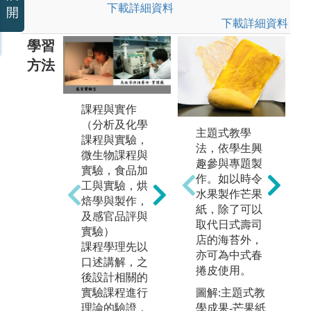
下載詳細資料
開
下載詳細資料
學習
方法
課程與實作
（分析及化學
主題式教學
課程與實驗，
法，依學生興
微生物課程與
趣參與專題製
實驗，食品加
作。如以時令
工與實驗，烘
產品或技術研
開
水果製作芒果
焙學與製作，
究與開發（新
程
紙，除了可以
及感官品評與
產品開發課
相
取代日式壽司
實驗）
程）
場
店的海苔外，
課程學理先以
綜合食品分
業
亦可為中式春
口述講解，之
析，食品化
並
捲皮使用。
後設計相關的
學，食品加工
理
圖解:主題式教
實驗課程進行
及食品微生物
練
學成果-芒果紙
理論的驗證，