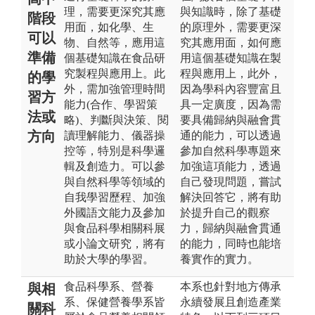
理，需要更深究其應
與知識時，除了基礎
階段
用面，如化學、生
的原理外，需要更深
可以
物、自然等，應用這
究其應用面，如何應
準備
個基礎知識在食品研
用這個基礎知識在製
究製程與應用上。此
程與應用上，此外，
的學
外，需加強管理時間
因為學科內容豐富且
習方
能力(合作、學習策
具一定廣度，因為需
法或
略)、判斷與決策、閱
要具備歸納與融會貫
方向
讀理解能力、儀器操
通的能力，可以透過
控等，特別是科學邏
參加自然科學專題來
輯及創造力。可以參
加強這項能力，透過
與自然科學等領域的
自己發現問題，嘗試
自我學習歷程、加強
解決回答它，將有助
外國語文能力及參加
於提升自己的觀察
與食品科學相關科展
力，歸納與融會貫通
或小論文研究，將有
的能力，同時也能培
助於大學的學習。
養實作的實力。
食品科學系、營養
本系也針對地方傳承
與相
系、保健營養學系皆
永續發展且創造產業
關科