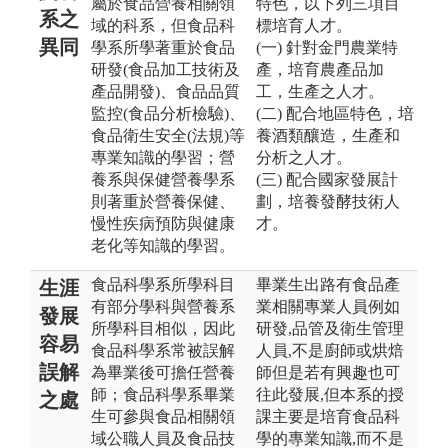
屬於食品營養相關領
特色，以下列三項目
系之
域的科系，但食品科
標培育人才。
異同
學系所學著重於食品
(一) 針對金門農業特
研發(食品加工技術及
產，培育農產品加
產品開發)、食品品質
工，生產之人才。
監控(食品分析檢驗)、
(二) 配合地區特色，培
食品衛生安全(法規)等
養酒類釀造，生產和
專業知識的學習；營
分析之人才。
養系與保健營養學系
(三) 配合國家發展計
則著重於營養保健、
劃，培養發酵技術人
慢性疾病預防與健康
才。
老化等知識的學習。
食品科學系所學科目
畢業生出路有食品產
生涯
有部分學科與營養系
業相關專業人員例如
發展
所學科目相似，因此
研發,品管及衛生管理
容易
食品科學系常被誤解
人員,不是廚師或烘焙
誤解
為畢業後可擔任營養
師但是若有興趣也可
師；食品科學系畢業
往此發展,但本系的授
之處
生可參與食品相關領
課主要是培育食品科
域公職人員及食品技
學的專業知識,而不是