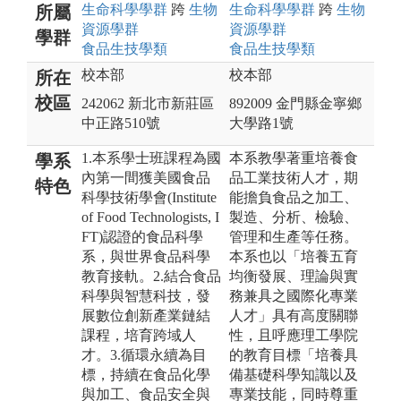
生命科學
學群
跨
生物
生命科學
學群
跨
生物
所屬
資源
學群
資源
學群
學群
食品生技
學類
食品生技
學類
校本部
校本部
所在
校區
242062 新北市新莊區
892009 金門縣金寧鄉
中正路510號
大學路1號
1.本系學士班課程為國
本系教學著重培養食
學系
內第一間獲美國食品
品工業技術人才，期
特色
科學技術學會(Institute
能擔負食品之加工、
of Food Technologists, I
製造、分析、檢驗、
FT)認證的食品科學
管理和生產等任務。
系，與世界食品科學
本系也以「培養五育
教育接軌。2.結合食品
均衡發展、理論與實
科學與智慧科技，發
務兼具之國際化專業
展數位創新產業鏈結
人才」具有高度關聯
課程，培育跨域人
性，且呼應理工學院
才。3.循環永續為目
的教育目標「培養具
標，持續在食品化學
備基礎科學知識以及
與加工、食品安全與
專業技能，同時尊重