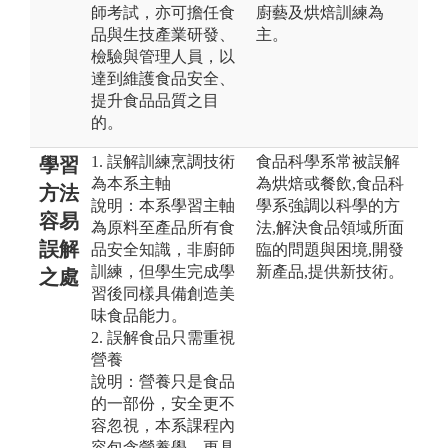
師考試，亦可擔任食
廚藝及烘焙訓練為
品與生技產業研發、
主。
檢驗與管理人員，以
達到維護食品安全、
提升食品品質之目
的。
1. 誤解訓練烹調技術
食品科學系常被誤解
學習
為本系主軸
為烘焙或餐飲,食品科
方法
說明：本系學習主軸
學系強調以科學的方
容易
為原料至產品所有食
法,解決食品領域所面
誤解
品安全知識，非廚師
臨的問題與困境,開發
訓練，但學生完成學
新產品,提供新技術。
之處
習後同樣具備創造美
味食品能力。
2. 誤解食品只需重視
營養
說明：營養只是食品
的一部份，安全更不
容忽視，本系課程內
容包含營養學，更具