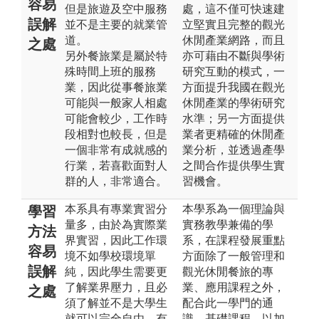
容易
但是旅遊及空中服務
處，這不僅可快速建
誤解
並不是主要的就業管
立堅實且完整的觀光
道。
休閒產業網路，而且
之處
另外餐旅業是屬於特
亦可藉由不斷與學術
殊時間上班的服務
研究互動的模式，一
業，因此從事餐旅業
方面提升我國在觀光
可能與一般家人相處
休閒產業的學術研究
可能會較少，工作時
水準；另一方面提供
段相對也較長，但是
業者更精確的休閒產
一個非常有成就感的
業分析，並透過產學
行業，若喜歡面對人
之間合作提供學生實
群的人，非常適合。
習機會。
本系具有專業實習分
本學系為一個理論與
學習
量多，由於為實際業
實務教學兼備的學
方法
界實習，因此工作環
系，在課程發展重點
容易
境不如學校環境單
方面除了一般管理和
誤解
純，因此學生需要更
觀光休閒餐旅的專
了解業界壓力，且必
業、應用課程之外，
之處
須了解並不是大學生
配合此一學門的通
就可以完全自由，有
識、基礎課程，以加