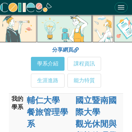
ColleGo! 大學選才與高中育才輔助系統
分享網頁
學系介紹
課程資訊
生涯進路
能力特質
我的
輔仁大學
國立暨南國
學系
餐旅管理學
際大學
系
觀光休閒與