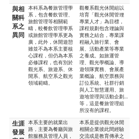
本科系為餐旅管理學
觀餐系觀光休閒組以
與相
系，包含餐飲管理、
培育「觀光休閒管理
關科
旅館管理等相關範
專業人才」為目標，
系之
疇，較餐飲管理學系
課程規劃包含理論與
異同
或旅館管理學系更為
實務之結合，專業課
廣，此外，休閒遊憩
程融入旅行業、會
雖並不為本系主要核
展、活動產業等專業
心課程，但仍為本系
之養成。如旅運管
必修課程，也有別於
理、觀光學概論、導
觀光系、旅遊系、休
遊領隊實務、會展產
閒系、航空系之觀光
業概論、航空票務與
領域範疇。
訂位系統、社群行銷
與人工智慧運用、旅
遊地管理與活動企劃...
等，這是餐旅管理組
所沒有的課程。
本系主要的就業出
本系是提供觀光休閒
生涯
路，主要為餐廳與旅
相關企業彼此間經驗
發展
館服務及管理人員，
交流或是教育傳承之