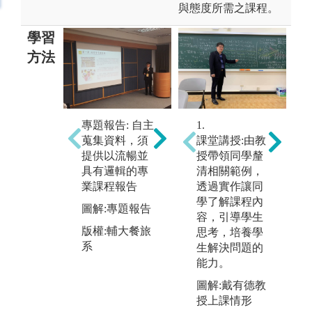
與態度所需之課程。
學習
方法
2
專題報告: 自主
實作實習: 做中
1.
蒐集資料，須
學，學中做，
課堂講授:由教
提供以流暢並
理論與實務的
授帶領同學釐
具有邏輯的專
結合。
清相關範例，
問
業課程報告
透過實作讓同
圖解:實作實習
須
學了解課程內
圖解:專題報告
況
版權:輔大餐旅
容，引導學生
的
版權:輔大餐旅
系
思考，培養學
分
系
生解決問題的
決
能力。
圖
圖解:戴有德教
授上課情形
版