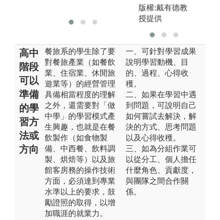
系
版權:戴有德教
授提供
餐旅系的學生除了要
一、可針對學習成果
高中
對餐旅產業（如餐飲
說明學習動機、目
階段
業、住宿業、休閒旅
的、過程、心得收
可以
遊業等）的經營管理
穫。
準備
具備相當程度的理解
二、如果在學習中遇
之外，還需要對「做
到問題，可說明自己
的學
中學」的學習模式產
如何嘗試去解決，解
習方
生興趣，也就是在餐
決的方式、思考問題
法或
飲製作（如食物製
以及心得收穫。
方向
備、中西餐、飲料調
三、如為分組作業可
製、烘焙等）以及旅
以從分工、個人擔任
館客房務的操作技術
什麼角色、貢獻度，
方面，必須達到專業
與團隊之間合作關
水準以上的要求，鼓
係。
勵證照的取得，以增
加職涯的就業力。