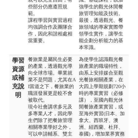
些部分仍應遵照規
強學生的觀光休閒餐
範。
旅管理知能及技術。
課程學習與實習過程
最後，透過觀光、餐
均強調合作及團隊合
旅領域的專家實際帶
作，因此和諧相處相
領學生實作，讓學生
當重要。
能企劃分析能力的基
本常識。
餐旅業是屬民生必要
為使學生認識觀光餐
學習
的產業，透過觀光導
旅產業的職場特性，
資源
向全球市場。畢業就
由系上安排媒合至觀
或補
業不是問題，尤其在A
光餐旅相關產業，在
充說
I當道之下，餐旅業的
大四上學期規劃720小
職涯發展更是較不會
時的專業實習（必修
明
被取代。
課），至國內觀光休
現今社會講求多元及
閒餐旅產業實習，或
多專業人才，因此學
至海外實習(日本、加
生們除了把餐旅管理
拿大、西班牙、澳
相關專業學好之外，
洲、紐西蘭、杜拜、
可以申請輔系、雙主
泰國)，增加業界實務