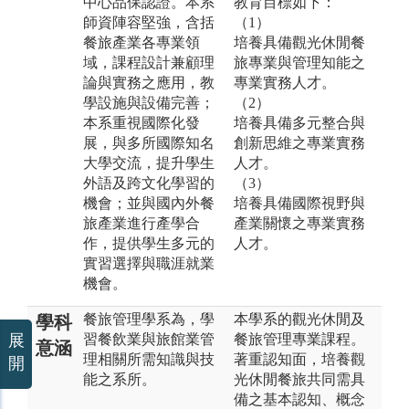
中心品保認證。本系
教育目標如下：
師資陣容堅強，含括
（1）
餐旅產業各專業領
培養具備觀光休閒餐
域，課程設計兼顧理
旅專業與管理知能之
論與實務之應用，教
專業實務人才。
學設施與設備完善；
（2）
本系重視國際化發
培養具備多元整合與
展，與多所國際知名
創新思維之專業實務
大學交流，提升學生
人才。
外語及跨文化學習的
（3）
機會；並與國內外餐
培養具備國際視野與
旅產業進行產學合
產業關懷之專業實務
作，提供學生多元的
人才。
實習選擇與職涯就業
機會。
餐旅管理學系為，學
本學系的觀光休閒及
學科
習餐飲業與旅館業管
餐旅管理專業課程。
展
意涵
理相關所需知識與技
著重認知面，培養觀
開
能之系所。
光休閒餐旅共同需具
備之基本認知、概念