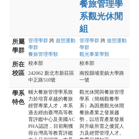
餐旅管理學
系觀光休閒
組
管理
學群
跨
遊憩運動
管理
學群
跨
遊憩運動
所屬
學群
學群
學群
餐旅管理
學類
觀光事業
學類
校本部
校本部
所在
校區
242062 新北市新莊區
南投縣埔里鎮大學路
中正路510號
一號
輔大餐旅管理學系致
觀光休閒與餐旅管理
學系
力於培育卓越的餐旅
學系（簡稱觀餐學
特色
經營專業人才，本系
系）為因應觀光休閒
過去經由臺灣高等教
餐旅產業之發展趨
育評鑑中心及美國AC
勢，以培育產業發展
PHA認證，目前剛獲
與升級所需之優質人
得台灣高等教育評鑑
力及經營管理人才。