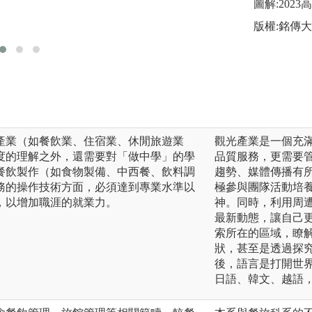
圖解:202
版權:輔大餐旅系
版權:銘傳
產業（如餐飲業、住宿業、休閒旅遊業
觀光產業是一個充
度的理解之外，還需要對「做中學」的學
品質服務，更需要管
餐飲製作（如食物製備、中西餐、飲料調
趨勢、媒體傳播有
務的操作技術方面，必須達到專業水準以
極參與團隊活動培
，以增加職涯的就業力。
神。同時，利用周
最新動態，讓自己
索所在的區域，瞭
狀，甚至是透過探
後，語言是打開世
日語、韓文、越語