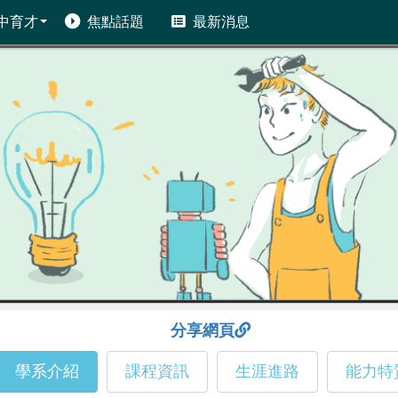
中育才
焦點話題
最新消息
分享網頁
學系介紹
課程資訊
生涯進路
能力特