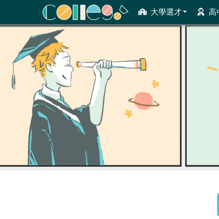
大學選才
高
ColleGo! 大學選才與高中育才輔助系統