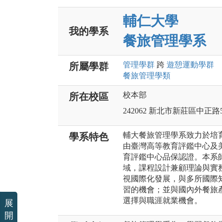
輔仁大學
我的學系
餐旅管理學系
管理
學群
跨
遊憩運動
學群
所屬學群
餐旅管理
學類
校本部
所在校區
242062 新北市新莊區中正路
輔大餐旅管理學系致力於培
學系特色
由臺灣高等教育評鑑中心及美
育評鑑中心品保認證。本系
域，課程設計兼顧理論與實
視國際化發展，與多所國際
習的機會；並與國內外餐旅
選擇與職涯就業機會。
展
開