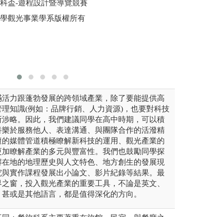
3高科盃-遊程設計暨導覽競賽
圖解:啟發學習
圖解:觀
大學觀光事業學系版權所有
版權:輔大餐旅系
版權:銘
滿活力跟蓬勃發展的跨領域產業，除了要能提供高
理知識(例如：品牌行銷、人力資源)，也要對科技
所涉略。因此，我們建議同學在高中時期，可以積
養樂於服務他人、表達溝通、與團隊合作的活潑精
遭的媒體管道積極瞭解新科技的運用、觀光產業的
更加瞭解產業的多元與豐富性。我們也鼓勵同學探
解在地的地理歷史與人文特色、地方創生的發展現
究與實作課程發展出小論文、影片紀錄等結果。最
界之窗，投入觀光產業的重要工具，不論是英文、
，甚或是其他語言，都是值得深化的方向。