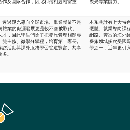
合作及團隊合作，因此和諧相處相當重
觀光專業能力。
，透過觀光導向全球市場。畢業就業不是
本系共計有七大特
，餐旅業的職涯發展更是較不會被取代。
硬體、就業導向課
人才，因此學生們除了把餐旅管理相關專
網路、豐富的海外
、雙主修、微學分學程，培育第二專長。
餐旅領域多次受國
參訪活動與課外服務學習管道豐富、共享
學之一，近年更引
會多。