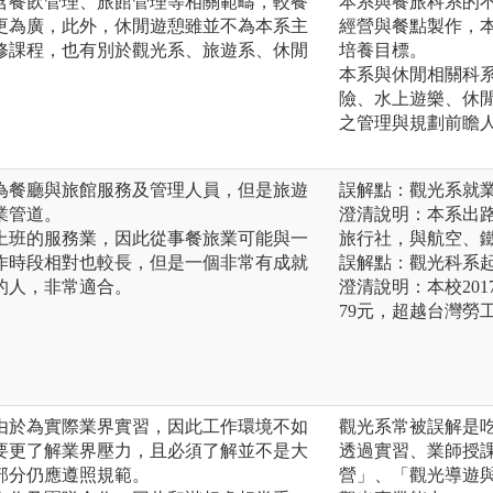
含餐飲管理、旅館管理等相關範疇，較餐
本系與餐旅科系的
更為廣，此外，休閒遊憩雖並不為本系主
經營與餐點製作，
修課程，也有別於觀光系、旅遊系、休閒
培養目標。
。
本系與休閒相關科
險、水上遊樂、休
之管理與規劃前瞻
為餐廳與旅館服務及管理人員，但是旅遊
誤解點：觀光系就
業管道。
澄清說明：本系出
上班的服務業，因此從事餐旅業可能與一
旅行社，與航空、
作時段相對也較長，但是一個非常有成就
誤解點：觀光科系
的人，非常適合。
澄清說明：本校20
79元，超越台灣勞
由於為實際業界實習，因此工作環境不如
觀光系常被誤解是
要更了解業界壓力，且必須了解並不是大
透過實習、業師授
部分仍應遵照規範。
營」、「觀光導遊