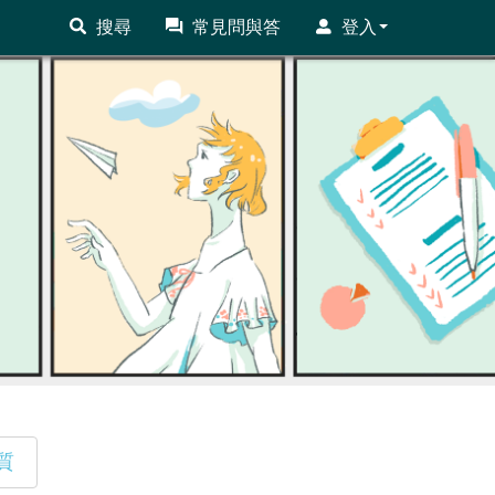
搜尋
常見問與答
登入
質