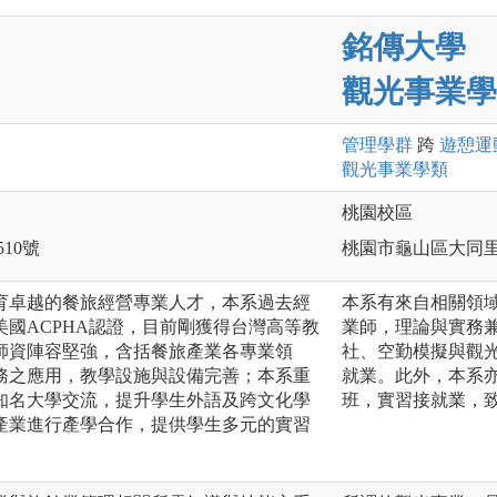
銘傳大學
觀光事業學
管理
學群
跨
遊憩運
觀光事業
學類
桃園校區
510號
桃園市龜山區大同里德
育卓越的餐旅經營專業人才，本系過去經
本系有來自相關領
國ACPHA認證，目前剛獲得台灣高等教
業師，理論與實務
師資陣容堅強，含括餐旅產業各專業領
社、空勤模擬與觀
務之應用，教學設施與設備完善；本系重
就業。此外，本系
知名大學交流，提升學生外語及跨文化學
班，實習接就業，
產業進行產學合作，提供學生多元的實習