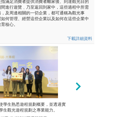
是指滿足消費者提供消費者離家後、到達觀光目的
期間進行遊覽﹑乃至返回到家中，這些過程中所需
務，及周邊相關的一切企業，都可通稱為觀光事
習如何管理、經營這些企業以及如何在這些企業中
教育核心。
下載詳細資料
，學中做，理論與實務的結合。
使學生熟悉遊程規劃概要，並透過實
問題啟發學習: 
校外教學
學生觀光遊程規劃之專業能力。
題，加以分析並進
識與能力