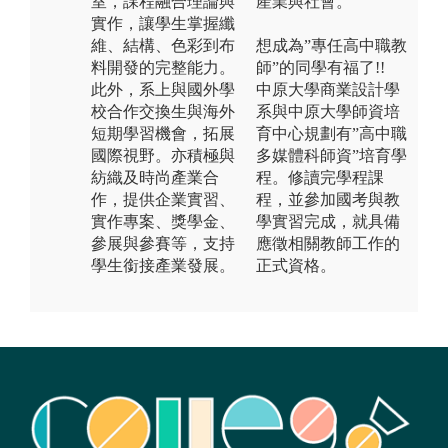
室，課程融合理論與
產業與社會。
實作，讓學生掌握纖
維、結構、色彩到布
想成為”專任高中職教
料開發的完整能力。
師”的同學有福了!!
此外，系上與國外學
中原大學商業設計學
校合作交換生與海外
系與中原大學師資培
短期學習機會，拓展
育中心規劃有”高中職
國際視野。亦積極與
多媒體科師資”培育學
紡織及時尚產業合
程。修讀完學程課
作，提供企業實習、
程，並參加國考與教
實作專案、獎學金、
學實習完成，就具備
參展與參賽等，支持
應徵相關教師工作的
學生銜接產業發展。
正式資格。