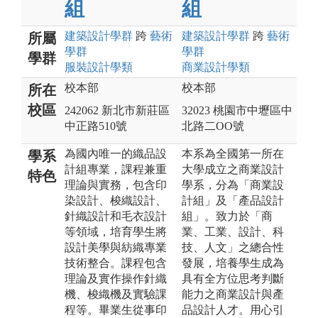
組
組
建築設計
學群
跨
藝術
建築設計
學群
跨
藝術
所屬
學群
學群
學群
服裝設計
學類
商業設計
學類
校本部
校本部
所在
校區
242062 新北市新莊區
32023 桃園市中壢區中
中正路510號
北路二OO號
為國內唯一的織品設
本系為全國第一所在
學系
計組專業，課程兼重
大學成立之商業設計
特色
理論與實務，包含印
學系，分為「商業設
染設計、梭織設計、
計組」及「產品設計
針織設計和毛衣設計
組」。致力於「商
等領域，培育學生將
業、工業、設計、科
設計美學與紡織專業
技、人文」之總合性
技術整合。課程包含
發展，培養學生成為
理論及實作操作針織
具有全方位思考判斷
機、梭織機及實驗課
能力之商業設計與產
程等。畢業生從事印
品設計人才。用心引