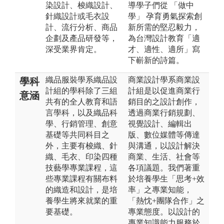
染設計、梭織設計、
導學子們從 「做中
針織設計或毛衣設
學」 孕育勇氣探索創
計、流行分析、商品
新所需的堅忍毅力，
企劃及產品研發等，
為台灣設計教育「適
深受業界肯定。
才、適性、適所」寫
下嶄新的詩篇。
織品服裝學系織品設
商業設計學系商業設
學科
計組的學科除了三組
計組是以促進商業行
意涵
共有的全人教育和語
銷目的之設計創作，
言學科，以及織品科
透過商業行銷規劃、
學、行銷管理、創意
視覺設計、編輯出
基礎等共同科目之
版、數位媒體等傳達
外，主要有梭織、針
與溝通，以設計解決
織、毛衣、印染四種
商業、生活、社會等
技藝學專業課程，這
各項議題。我們著重
些專業課程有關布料
於培養學生「思考+效
的織造和設計，是培
率」之專業知能，
養學生將來就業的重
「熱忱+團隊合作」之
要基礎。
專業態度。以設計的
專業知識能力服務於