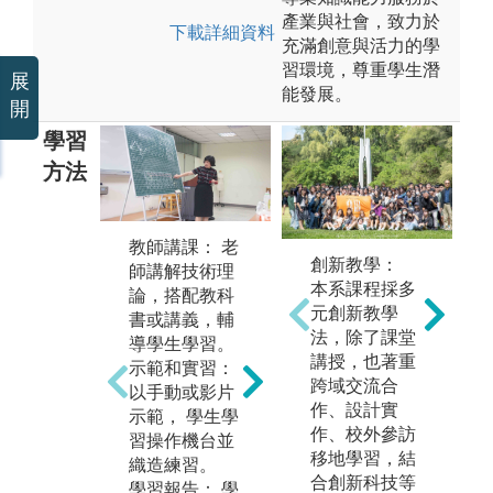
產業與社會，致力於
下載詳細資料
充滿創意與活力的學
習環境，尊重學生潛
展
能發展。
開
學習
方法
創意表現：不
教師講課： 老
創新教學：
限主題，學生
師講解技術理
本系課程採多
收集資料與材
論，搭配教科
元創新教學
料後，以自由
書或講義，輔
法，除了課堂
技法表現。
導學生學習。
講授，也著重
示範和實習：
印
圖解:蔡禮如梭
跨域交流合
以手動或影片
1
織設計課 梭織
作、設計實
示範， 學生學
裡
創作
作、校外參訪
習操作機台並
印
移地學習，結
版權:輔仁大學
織造練習。
外
合創新科技等
織品服裝學系
學習報告： 學
校