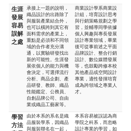
承接上一題的說明，
商業設計學系商業設
生涯
織品設計的出路除了
計組，培育設計思考
發展
與服裝產業結合外，
與行銷策略規劃之學
容易
也可以橫跨到其它有
習，並輔導同學依據
誤解
面料需求的產業上，
個人興趣與專長發展
重點是必須和不同領
設計專業領域，畢業
之處
域的合作者充分溝
後可從事前述之平面
通，以實驗研發找出
品牌設計、整合行銷
新的可能性。生涯發
設計、數位媒體發展
展依個人的能力與機
等，也鼓勵跨修本校
會決定，可選擇流行
其他產品或空間設計
分析、商品企劃、產
專業，適性發揮培育
品研發、教師、織品
成為跨領域之專業人
性能鑑定、公務員、
才。
自創品牌公司、自由
業或織品工藝家等。
由於本系的系名是織
本系容易被誤認為商
學習
品服裝學系，因織品
學院之科系，而忽略
方法
與服裝聯名在一起，
設計專業的學習，如