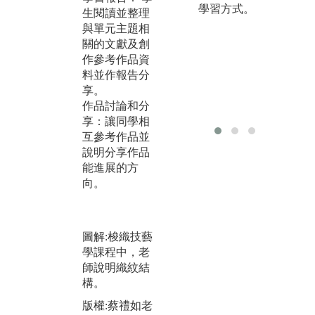
學習方式。
生閱讀並整理
操
與單元主題相
與
關的文獻及創
2
作參考作品資
種
料並作報告分
印
享。
配
作品討論和分
運
享：讓同學相
品
互參考作品並
3
說明分享作品
觀
能進展的方
品
向。
了
生
圖
圖解:梭織技藝
師
學課程中，老
師說明織紋結
構。
版權:蔡禮如老