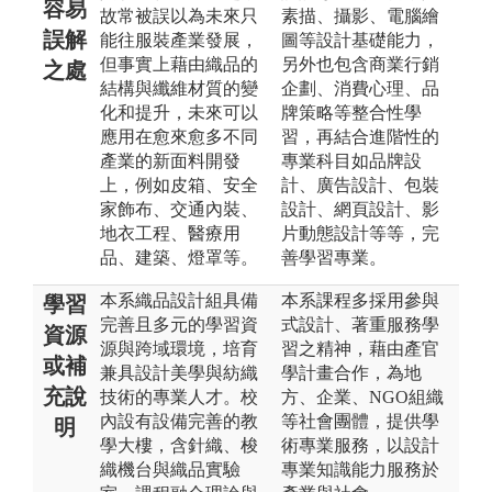
容易
故常被誤以為未來只
素描、攝影、電腦繪
誤解
能往服裝產業發展，
圖等設計基礎能力，
但事實上藉由織品的
另外也包含商業行銷
之處
結構與纖維材質的變
企劃、消費心理、品
化和提升，未來可以
牌策略等整合性學
應用在愈來愈多不同
習，再結合進階性的
產業的新面料開發
專業科目如品牌設
上，例如皮箱、安全
計、廣告設計、包裝
家飾布、交通內裝、
設計、網頁設計、影
地衣工程、醫療用
片動態設計等等，完
品、建築、燈罩等。
善學習專業。
本系織品設計組具備
本系課程多採用參與
學習
完善且多元的學習資
式設計、著重服務學
資源
源與跨域環境，培育
習之精神，藉由產官
或補
兼具設計美學與紡織
學計畫合作，為地
充說
技術的專業人才。校
方、企業、NGO組織
內設有設備完善的教
等社會團體，提供學
明
學大樓，含針織、梭
術專業服務，以設計
織機台與織品實驗
專業知識能力服務於