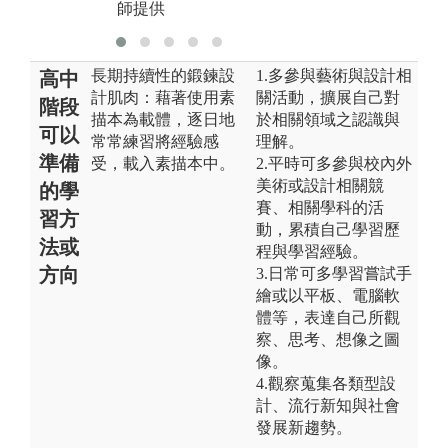
師提供
長期持續性的鍛鍊設
1.多參與藝術與設計相
高中
計肌肉：藉著使用素
關活動，擴展自己對
階段
描本為載體，逐日地
於相關領域之認識與
可以
常常練習將經驗感
理解。
準備
受，載入素描本中。
2.平時可多參與校內外
美術或設計相關競
的學
賽、相關學科的活
習方
動，累積自己學習歷
法或
程與學習經驗。
方向
3.日常可多學習嘗試手
繪或以平板、電腦軟
體等，表達自己所觀
察、思考、想像之圖
像。
4.觀察蒐集各類型設
計、流行新知與社會
發展新趨勢。