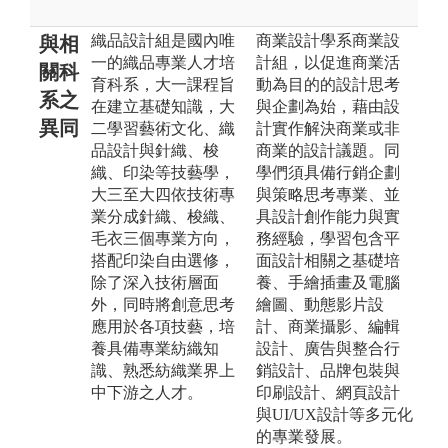
織品設計組是國內唯
商業設計學系商業設
與相
一的織品專業人才培
計組，以促進商業活
關科
育科系，大一課程旨
動為目的的設計思考
系之
在建立基礎知識，大
與企劃為始，藉由設
異同
二學習藝術文化、織
計實作解決商業或非
品設計與針織、梭
商業的設計議題。同
織、印染等技藝學，
學們須具備行銷企劃
大三至大四依技術專
與策略思考專業、並
業分成針織、梭織、
具設計創作能力與實
毛衣三個專業方向，
務經驗，學習包含平
搭配印染自由選修，
面設計相關之基礎培
除了深入技術層面
養、手繪插畫及電腦
外，同時將創意思考
繪圖、動態影片設
應用於各項技藝，培
計、商業攝影、編輯
養具備專業紡織知
設計、廣告與整合行
識、熟悉紡織業界上
銷設計、品牌包裝與
中下游之人才。
印刷設計、網頁設計
與UI/UX設計等多元化
的專業發展。