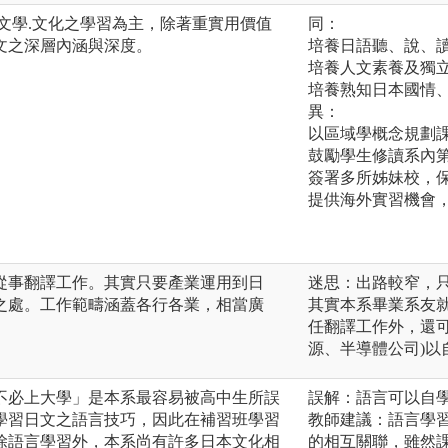
文學.文化之學習為主，除著重實用價值
同：
文之深層內涵與深度。
培養日語聽、說、
培養人文素養及獨
培養熟知日本國情
異：
以區域學概念規劃
鼓勵學生修讀系內
簽署多所姊妹校，
提供海外實習機會
從事翻譯工作。其實只要產業運用到日
迷思：出路較窄，
之處。工作範疇涵蓋各行各業，相當廣
其實本系畢業系友
任翻譯工作外，還
源、半導體公司)
不必上大學」是本系最容易被高中生所誤
誤解：語言可以自
學習日文之語言技巧，因此在補習班學習
教師建議：語言學
除語言學習外，本系尚有許多日本文化相
的相互關聯，雖然