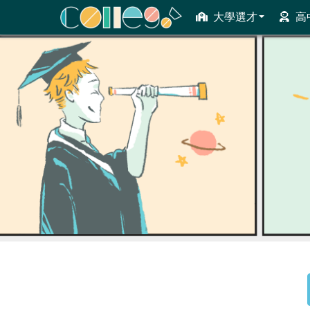
大學選才
高
ColleGo! 大學選才與高中育才輔助系統