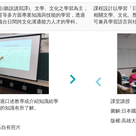
(聽說讀寫譯)、文學、文化之學習為主，
課程設計以學習「日
育等多方面專業知識與技能的學習，透過
相關文學、文化、
備台日間跨文化溝通能力人才的學科。
可兼具學習語言與
過口述教導或介紹知識給學
角色扮演情境教學
課堂講授
的知識有所了解。
生活情境，由二個
圖解:日本
種角色實際學習。
版權:高雄
課、戲劇課常用此
系自有照片
圖解:戲劇演出