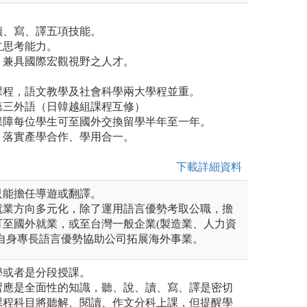
讀、寫、譯五項技能。
立思考能力。
、兼具國際宏觀視野之人才。
課程，語文教學及社會科學兩大學程並重。
第三外語（日韓越組課程互修）
保障每位學生可至國外交換留學半年至一年。
，落實產學合作、學用合一。
下載詳細資料
只能擔任導遊或翻譯。
就業方向多元化，除了運用語言優勢考取公職，擔
可至國外就業，或至台灣一般企業(製造業、人力資
以自身專長語言優勢協助公司拓展海外事業。
學或者是分段授課。
習應是全面性的知識，聽、說、讀、寫、譯是密切
課程科目將聽解、閱讀、作文分科上課，但提醒學