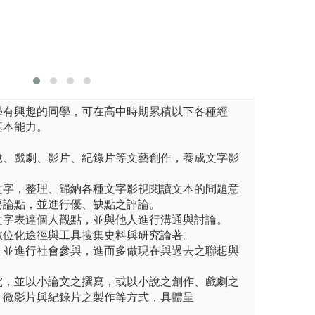
圖解:翻譯課成果
系自有照片
版權:版權屬輔仁
學有興趣的同學，可在高中時期累積以下各種經
基本能力。
說、戲劇、影片、紀錄片等文藝創作，養成文字影
。
文字，整理、歸納各種文字影視閱讀文本的問題意
要論點，並進行優、缺點之評論。
文字表達個人觀點，並與他人進行溝通與討論。
數位化途徑與工具搜集史料與研究論著。
，並進行社會參與，進而多做現在與過去之聯想與
究，並以小論文之撰寫，或以小說之創作、戲劇之
、微影片與紀錄片之製作等方式，具體呈