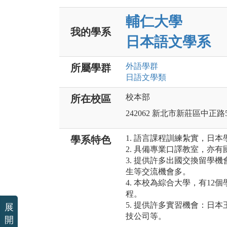
輔仁大學
我的學系
日本語文學系
外語
學群
所屬學群
日語文
學類
校本部
所在校區
242062 新北市新莊區中正路
1. 語言課程訓練紮實，日
學系特色
2. 具備專業口譯教室，亦
3. 提供許多出國交換留學
生等交流機會多。
4. 本校為綜合大學，有1
程。
5. 提供許多實習機會：日
展
技公司等。
開