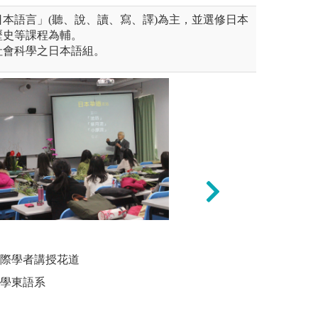
本語言」(聽、說、讀、寫、譯)為主，並選修日本
歷史等課程為輔。
社會科學之日本語組。
法：模擬生活中真實的工作與
專題實作：透過一
分組討論
或二個以上學生扮演其中的各
與他人進行團隊合
國際學者講授花道
圖解:大學
日語會話
培養與他人合作溝
大學東語系
版權:高雄
教學法。
日本文化概論、翻
課程。