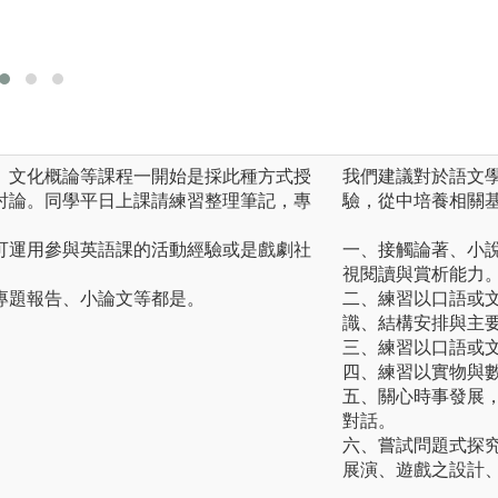
版權:輔仁大學日文
、文化概論等課程一開始是採此種方式授
我們建議對於語文
討論。同學平日上課請練習整理筆記，專
驗，從中培養相關
可運用參與英語課的活動經驗或是戲劇社
一、接觸論著、小
視閱讀與賞析能力
專題報告、小論文等都是。
二、練習以口語或
識、結構安排與主
三、練習以口語或
四、練習以實物與
五、關心時事發展
對話。
六、嘗試問題式探
展演、遊戲之設計