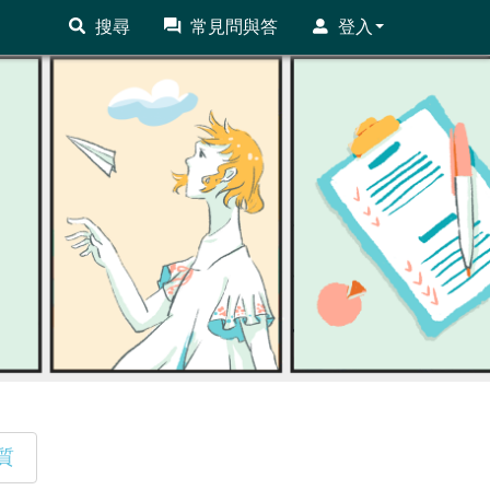
搜尋
常見問與答
登入
質