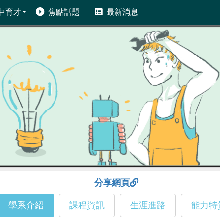
中育才
焦點話題
最新消息
分享網頁
學系介紹
課程資訊
生涯進路
能力特