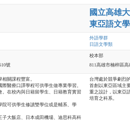
國立高雄大
東亞語文學
外語
學群
日語文
學類
校本部
510號
811高雄市楠梓區高
本學相關課程豐富。
台灣處於競爭劇烈
有國際醫療口譯學程可供學生做專業學習。
首創以東亞區域主
機會。在校內與日籍留學生、日籍教育實習
重之設計，以東亞
培育之科系。
2個學院可供學生修讀雙學位或是輔系、學
本王子大飯店、日本成田機場、迪思科高科